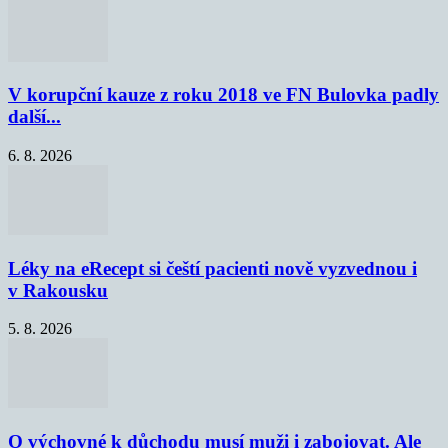
V korupční kauze z roku 2018 ve FN Bulovka padly
další...
6. 8. 2026
Léky na eRecept si čeští pacienti nově vyzvednou i
v Rakousku
5. 8. 2026
O výchovné k důchodu musí muži i zabojovat. Ale