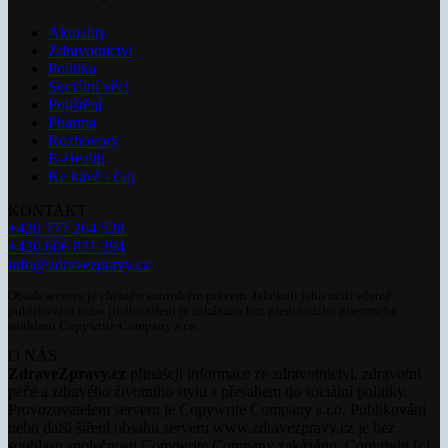
Aktuality
Zdravotnictví
Politika
Sociální věci
Pojištění
Pharma
Rozhovory
E-Health
Ke kávě i čaji
KONTAKT
+420 777 264 528
+420 606 831 394
info@zdravezpravy.cz
Obsah serveru je chráněn autorským právem. Jakékoli jeho užití včetně
publikování nebo jiného šíření je zakázáno bez předchozího písemného
souhlasu Copywrite Company s.r.o.
O NÁS
ZdraveZpravy.cz
přinášejí informace ze zdravotnictví, zdravotní
péče a zdravého životního stylu s přesahem do sociální politiky.
Provozovatelem serveru je Copywrite Company s.r.o. Publikování
nebo další šíření obsahu serveru www.zdravezpravy.cz je bez
souhlasu společnosti Copywrite Company zakázáno. Copyright [c]