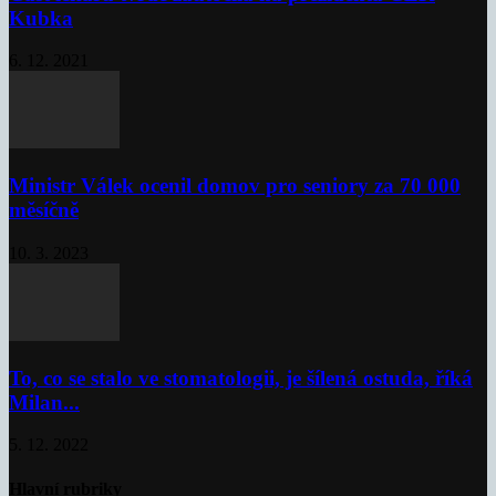
Kubka
6. 12. 2021
Ministr Válek ocenil domov pro seniory za 70 000
měsíčně
10. 3. 2023
To, co se stalo ve stomatologii, je šílená ostuda, říká
Milan...
5. 12. 2022
Hlavní rubriky