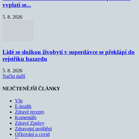
vyplatí se...
5. 8. 2026
Lidé se složkou živobytí v superdávce se překlápí do
rejstříku hazardu
5. 8. 2026
Načíst další
NEJČTENĚJŠÍ ČLÁNKY
Vše
E-health
Zdravé recepty
Komentáře
Zdravé Zprávy
Zdravotní pojištění
Očkování a covid