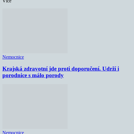
Více
Nemocnice
Krajská zdravotní jde proti doporučení. Udrží i
porodnice s málo porody
Nemocnice