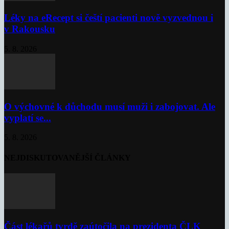
Léky na eRecept si čeští pacienti nově vyzvednou i
v Rakousku
5. 8. 2026
O výchovné k důchodu musí muži i zabojovat. Ale
vyplatí se...
5. 8. 2026
NEJDISKUTOVANĚJŠÍ ČLÁNKY
Část lékařů tvrdě zaútočila na prezidenta ČLK