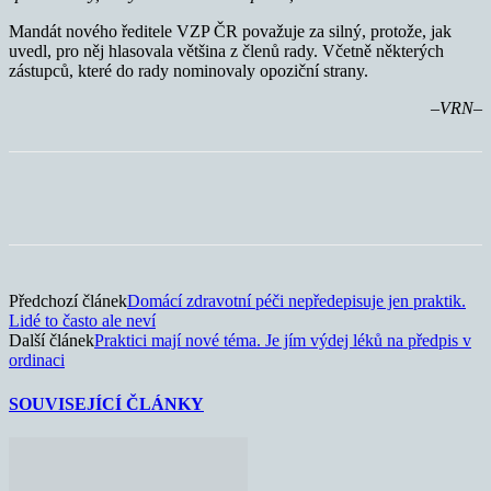
Mandát nového ředitele VZP ČR považuje za silný, protože, jak
uvedl, pro něj hlasovala většina z členů rady. Včetně některých
zástupců, které do rady nominovaly opoziční strany.
–VRN–
Předchozí článek
Domácí zdravotní péči nepředepisuje jen praktik.
Lidé to často ale neví
Další článek
Praktici mají nové téma. Je jím výdej léků na předpis v
ordinaci
SOUVISEJÍCÍ ČLÁNKY