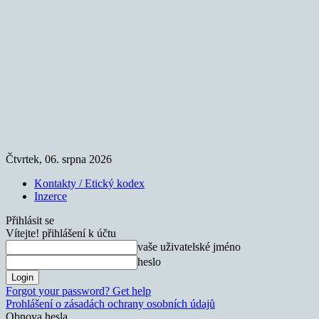
Čtvrtek, 06. srpna 2026
Kontakty / Etický kodex
Inzerce
Přihlásit se
Vítejte! přihlášení k účtu
vaše uživatelské jméno
heslo
Forgot your password? Get help
Prohlášení o zásadách ochrany osobních údajů
Obnova hesla