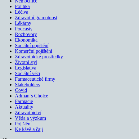
Nemocnice
Politika
Léčiva
Zdravotní gramotnost
Lékárny
Podcasty
Rozhovory
Ekonomika
Sociální pojištění
Komerční pojištění
Zdravotnické prostředky
Životní styl
Legislativa
Sociální věci
Farmaceutické firmy
Stakeholders
Covid
Adman´s Choice
Farmacie
Aktuality
Zdravotnictví
Věda a výzkum
Pojištění
Ke kávě a čaji