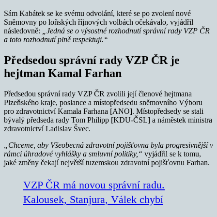
Sám Kabátek se ke svému odvolání, které se po zvolení nové
Sněmovny po loňských říjnových volbách očekávalo, vyjádřil
následovně:
„Jedná se o výsostné rozhodnutí správní rady VZP ČR
a toto rozhodnutí plně respektuji.“
Předsedou správní rady VZP ČR je
hejtman Kamal Farhan
Předsedou správní rady VZP ČR zvolili její členové hejtmana
Plzeňského kraje, poslance a místopředsedu sněmovního Výboru
pro zdravotnictví Kamala Farhana [ANO]. Místopředsedy se stali
bývalý předseda rady Tom Philipp [KDU-ČSL] a náměstek ministra
zdravotnictví Ladislav Švec.
„Chceme, aby Všeobecná zdravotní pojišťovna byla progresivnější v
rámci úhradové vyhlášky a smluvní politiky,“
vyjádřil se k tomu,
jaké změny čekají největší tuzemskou zdravotní pojišťovnu Farhan.
VZP ČR má novou správní radu.
Kalousek, Stanjura, Válek chybí