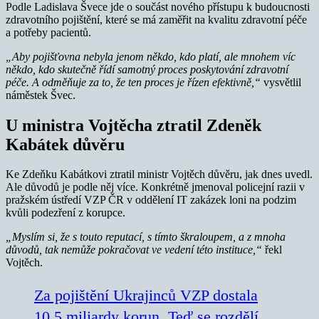
Podle Ladislava Švece jde o součást nového přístupu k budoucnosti
zdravotního pojištění, které se má zaměřit na kvalitu zdravotní péče
a potřeby pacientů.
„Aby pojišťovna nebyla jenom někdo, kdo platí, ale mnohem víc
někdo, kdo skutečně řídí samotný proces poskytování zdravotní
péče. A odměňuje za to, že ten proces je řízen efektivně,“
vysvětlil
náměstek Švec.
U ministra Vojtěcha ztratil Zdeněk
Kabátek důvěru
Ke Zdeňku Kabátkovi ztratil ministr Vojtěch důvěru, jak dnes uvedl.
Ale důvodů je podle něj více. Konkrétně jmenoval policejní razii v
pražském ústředí VZP ČR v oddělení IT zakázek loni na podzim
kvůli podezření z korupce.
„Myslím si, že s touto reputací, s tímto škraloupem, a z mnoha
důvodů, tak nemůže pokračovat ve vedení této instituce,“
řekl
Vojtěch.
Za pojištění Ukrajinců VZP dostala
10,5 miliardy korun. Teď se rozdělí