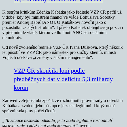
K ostrým kritikům Zdeňka Kabátka jako ředitele VZP ČR patřil už
v době, kdy byl ministrem financí ve vládě Bohuslava Sobotky,
premiér Andrej Babiš [ANO]. O Kabátkovi hovořil jako o
pozůstatku „starých struktur“. I přesto Kabátek obhájil svoji pozici i
v předminulé vládě, kterou vedlo hnutí ANO se sociálními
demokraty.
Od nově zvoleného ředitele VZP ČR Ivana Duškova, který několik
let působí ve VZP ČR jako náměstek pro služby klientů, ministr
Vojtěch očekává „i změny v širším managementu“.
VZP ČR skončila loni podle
předběžných dat v deficitu 5,3 miliardy
korun
Zároveň veřejnost ubezpečil, že rozhodnutí správní rady o odvolání
Kabátka a zvolení jeho nástupce je zcela legitimní. I když nemá
správní rada plný počet členů.
„Ta situace nesnesla odkladu, je to zcela legitimní rozhodnutí
správní rady, i když není zcela kompletní,“
uvedl.