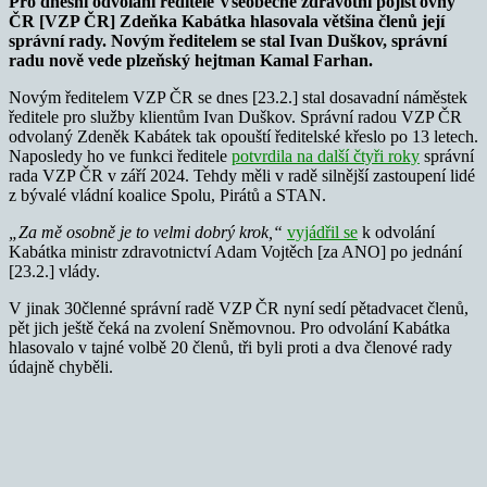
Pro dnešní odvolání ředitele Všeobecné zdravotní pojišťovny
ČR [VZP ČR] Zdeňka Kabátka hlasovala většina členů její
správní rady. Novým ředitelem se stal Ivan Duškov, správní
radu nově vede plzeňský hejtman Kamal Farhan.
Novým ředitelem VZP ČR se dnes [23.2.] stal dosavadní náměstek
ředitele pro služby klientům Ivan Duškov. Správní radou VZP ČR
odvolaný Zdeněk Kabátek tak opouští ředitelské křeslo po 13 letech.
Naposledy ho ve funkci ředitele
potvrdila na další čtyři roky
správní
rada VZP ČR v září 2024. Tehdy měli v radě silnější zastoupení lidé
z bývalé vládní koalice Spolu, Pirátů a STAN.
„Za mě osobně je to velmi dobrý krok,“
vyjádřil se
k odvolání
Kabátka ministr zdravotnictví Adam Vojtěch [za ANO] po jednání
[23.2.] vlády.
V jinak 30členné správní radě VZP ČR nyní sedí pětadvacet členů,
pět jich ještě čeká na zvolení Sněmovnou. Pro odvolání Kabátka
hlasovalo v tajné volbě 20 členů, tři byli proti a dva členové rady
údajně chyběli.