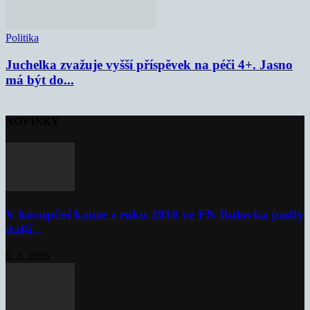
Politika
Juchelka zvažuje vyšší příspěvek na péči 4+. Jasno
má být do...
NOVINKY
V korupční kauze z roku 2018 ve FN Bulovka padly
další...
6. 8. 2026