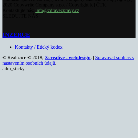
2020 Copywrite Company s.r.o. / Copyright [c] ČTK.
Kontaktujte nás:
info@zdravezpravy.cz
SLEDUJTE NÁS
INZERCE
Kontakty / Etický kodex
© Realizace © 2018,
Xcreative - webdesign
. |
Spravovat souhlas s
nastavením osobních údajů
.
adm_sticky