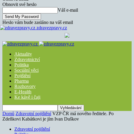
Obnovit své heslo
Váš e-mail
Heslo vám bude zasláno na váš email
zdravezpravy.cz
Aktuality
Zdravotnictví
Politika
Sociální věci
Pojištění
Pharma
Rozhovory
E-Health
Ke kávě i čaji
Domů
Zdravotní pojištění
VZP ČR má nového ředitele. Po
Zdeňkovi Kabátkovi je jím Ivan Duškov
Zdravotní pojištění