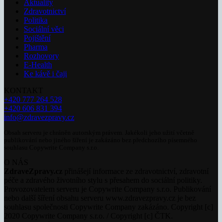
Aktuality
Zdravotnictví
Politika
Sociální věci
Pojištění
Pharma
Rozhovory
E-Health
Ke kávě i čaji
KONTAKT
+420 777 264 528
+420 606 831 394
info@zdravezpravy.cz
Obsah serveru je chráněn autorským právem. Jakékoli jeho užití včetně
publikování nebo jiného šíření je zakázáno bez předchozího písemného
souhlasu Copywrite Company s.r.o.
O NÁS
ZdraveZpravy.cz
přinášejí informace ze zdravotnictví, zdravotní
péče a zdravého životního stylu s přesahem do sociální politiky.
Provozovatelem serveru je Copywrite Company s.r.o. Publikování
nebo další šíření obsahu serveru www.zdravezpravy.cz je bez
souhlasu společnosti Copywrite Company zakázáno. Copyright [c]
2020 Copywrite Company s.r.o. / Copyright [c] ČTK.