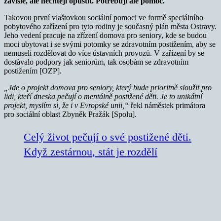
závislé, ale nechtějí opustit. Potřebují ale pomoc.
Takovou první vlaštovkou sociální pomoci ve formě speciálního
pobytového zařízení pro tyto rodiny je současný plán města Ostravy.
Jeho vedení pracuje na zřízení domova pro seniory, kde se budou
moci ubytovat i se svými potomky se zdravotním postižením, aby se
nemuseli rozdělovat do více ústavních provozů. V zařízení by se
dostávalo podpory jak seniorům, tak osobám se zdravotním
postižením [OZP].
„Jde o projekt domova pro seniory, který bude prioritně sloužit pro
lidi, kteří dneska pečují o mentálně postižené děti. Je to unikátní
projekt, myslím si, že i v Evropské unii,“
řekl náměstek primátora
pro sociální oblast Zbyněk Pražák [Spolu].
Celý život pečují o své postižené děti.
Když zestárnou, stát je rozdělí