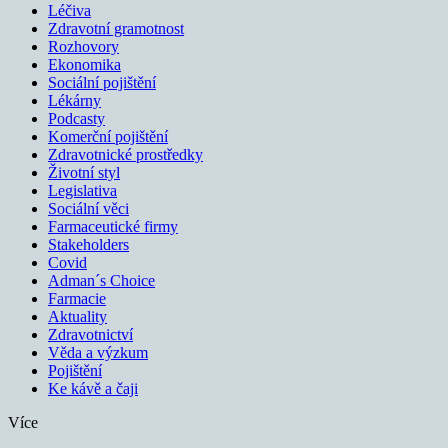
Léčiva
Zdravotní gramotnost
Rozhovory
Ekonomika
Sociální pojištění
Lékárny
Podcasty
Komerční pojištění
Zdravotnické prostředky
Životní styl
Legislativa
Sociální věci
Farmaceutické firmy
Stakeholders
Covid
Adman´s Choice
Farmacie
Aktuality
Zdravotnictví
Věda a výzkum
Pojištění
Ke kávě a čaji
Více