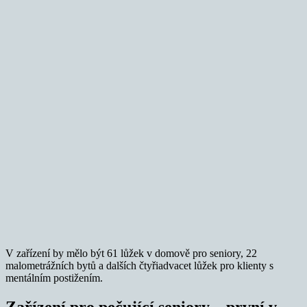
V zařízení by mělo být 61 lůžek v domově pro seniory, 22
malometrážních bytů a dalších čtyřiadvacet lůžek pro klienty s
mentálním postižením.
Zařízení pro pečující seniory – první v