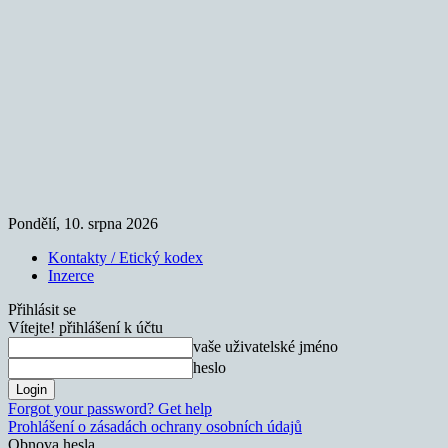
Pondělí, 10. srpna 2026
Kontakty / Etický kodex
Inzerce
Přihlásit se
Vítejte! přihlášení k účtu
vaše uživatelské jméno
heslo
Forgot your password? Get help
Prohlášení o zásadách ochrany osobních údajů
Obnova hesla