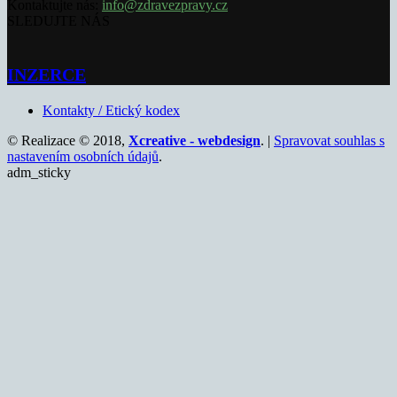
Kontaktujte nás:
info@zdravezpravy.cz
SLEDUJTE NÁS
INZERCE
Kontakty / Etický kodex
© Realizace © 2018,
Xcreative - webdesign
. |
Spravovat souhlas s
nastavením osobních údajů
.
adm_sticky