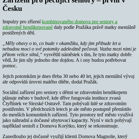
Česku
Impulzy pro zřízení
kombinovaného domova pro seniory a
zdravotně hendikepované
daly podle Pražáka právě matky mentálně
postižených dětí.
„Měly obavy o to, co bude v okamžiku, kdy jim přibude let a
nebudou moci o své potomky adekvátně pečovat. Vazba mezi nimi je
přitom velice silná,“
vysvětlil náměstek s tím, že tyto matky dobře
vědí, že jim síly jednoho dne dojdou. A i ony budou potřebovat
pomoc.
Jejich potomkům je dnes třeba 30 nebo 40 let, jejich mentální vývoj
ale odpovídá úrovni malého dítěte, dodal Pražák.
Sociální zařízení pro seniory s dětmi se zdravotním hendikepem
plánuje město v budově, kde dříve fungovala instituce zvaná
Čtyřlístek ve Slezské Ostravě. Tam pobývali lidé se zdravotním
postižením. V předchozích letech je ale město postupně přemístilo
do menších komunitních zařízení. Tyto prostory teď město využívá
jako náhradní a dočasné ubytovací kapacity. Nyní v nich pobývají
například senioři z Domova Korýtko, který se rekonstruuje.
Zanedlouho jej dočasně využijí klienti Domova Magnolie, který