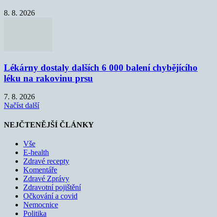
8. 8. 2026
Lékárny dostaly dalších 6 000 balení chybějícího
léku na rakovinu prsu
7. 8. 2026
Načíst další
NEJČTENĚJŠÍ ČLÁNKY
Vše
E-health
Zdravé recepty
Komentáře
Zdravé Zprávy
Zdravotní pojištění
Očkování a covid
Nemocnice
Politika