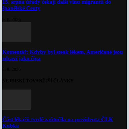
15. srpna úřady čekají další vlnu migrantů do
španělské Ceuty
9. 8. 2026
Komentář: Kdyby byl steak lékem, Američané jsou
zdraví jako řípa
8. 8. 2026
NEJDISKUTOVANĚJŠÍ ČLÁNKY
Část lékařů tvrdě zaútočila na prezidenta ČLK
Kubka