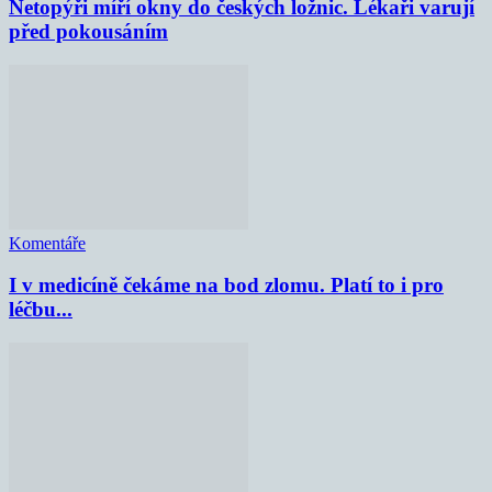
Netopýři míří okny do českých ložnic. Lékaři varují
před pokousáním
Komentáře
I v medicíně čekáme na bod zlomu. Platí to i pro
léčbu...