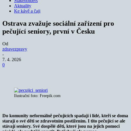
Stakeholders
Aktuality
Ke kávě a čaji
Ostrava zvažuje sociální zařízení pro
pečující seniory, první v Česku
Od
zdravezpravy
-
7. 4. 2026
0
Ilustrační foto: Freepik.com
Do komunity neformálně pečujících spadají i lidé, kteří se doma
starají o své děti se zdravotním postižením. I tito pečující se ale
stávají seniory. Své dospělé děti, které jsou na jejich pomoci