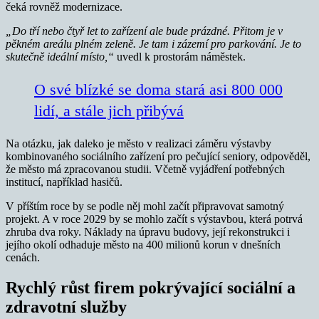
čeká rovněž modernizace.
„Do tří nebo čtyř let to zařízení ale bude prázdné. Přitom je v
pěkném areálu plném zeleně. Je tam i zázemí pro parkování. Je to
skutečně ideální místo,“
uvedl k prostorám náměstek.
O své blízké se doma stará asi 800 000
lidí, a stále jich přibývá
Na otázku, jak daleko je město v realizaci záměru výstavby
kombinovaného sociálního zařízení pro pečující seniory, odpověděl,
že město má zpracovanou studii. Včetně vyjádření potřebných
institucí, například hasičů.
V příštím roce by se podle něj mohl začít připravovat samotný
projekt. A v roce 2029 by se mohlo začít s výstavbou, která potrvá
zhruba dva roky. Náklady na úpravu budovy, její rekonstrukci i
jejího okolí odhaduje město na 400 milionů korun v dnešních
cenách.
Rychlý růst firem pokrývající sociální a
zdravotní služby