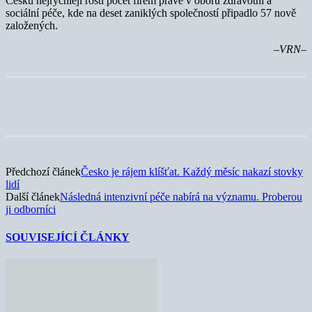
Česku nejrychleji rostl počet firem právě v oboru zdravotní a
sociální péče, kde na deset zaniklých společností připadlo 57 nově
založených.
–VRN–
Předchozí článek
Česko je rájem klíšťat. Každý měsíc nakazí stovky
lidí
Další článek
Následná intenzivní péče nabírá na významu. Proberou
ji odborníci
SOUVISEJÍCÍ ČLÁNKY