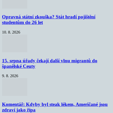
Opravná státní zkouška? Stát hradí pojištění
studentům do 26 let
10. 8. 2026
15. srpna úřady čekají další vlnu migrantů do
španělské Ceuty
9. 8. 2026
Komentář: Kdyby byl steak lékem, Američané jsou
zdraví jako řípa