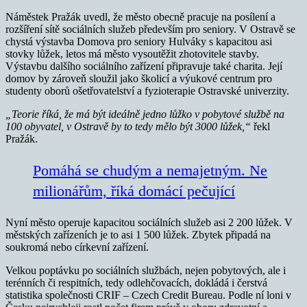
Náměstek Pražák uvedl, že město obecně pracuje na posílení a
rozšíření sítě sociálních služeb především pro seniory. V Ostravě se
chystá výstavba Domova pro seniory Hulváky s kapacitou asi
stovky lůžek, letos má město vysoutěžit zhotovitele stavby.
Výstavbu dalšího sociálního zařízení připravuje také charita. Její
domov by zároveň sloužil jako školicí a výukové centrum pro
studenty oborů ošetřovatelství a fyzioterapie Ostravské univerzity.
„Teorie říká, že má být ideálně jedno lůžko v pobytové službě na
100 obyvatel, v Ostravě by to tedy mělo být 3000 lůžek,“
řekl
Pražák.
Pomáhá se chudým a nemajetným. Ne
milionářům, říká domácí pečující
Nyní město operuje kapacitou sociálních služeb asi 2 200 lůžek. V
městských zařízeních je to asi 1 500 lůžek. Zbytek připadá na
soukromá nebo církevní zařízení.
Velkou poptávku po sociálních službách, nejen pobytových, ale i
terénních či respitních, tedy odlehčovacích, dokládá i čerstvá
statistika společnosti CRIF – Czech Credit Bureau. Podle ní loni v