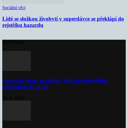
Sociální věci
Lidé se složkou živobytí v superdávce se překlápí do
rejstříku hazardu
NOVINKY
Opravná státní zkouška? Stát hradí pojištění
studentům do 26 let
10. 8. 2026