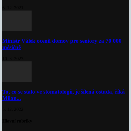
6. 12. 2021
Ministr Válek ocenil domov pro seniory za 70 000
měsíčně
10. 3. 2023
To, co se stalo ve stomatologii, je šílená ostuda, říká
Milan...
5. 12. 2022
Hlavní rubriky