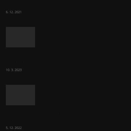
ČLK Kubka
6. 12. 2021
Ministr Válek ocenil domov pro seniory za
70 000 měsíčně
10. 3. 2023
To, co se stalo ve stomatologii, je šílená
ostuda, říká Milan...
5. 12. 2022