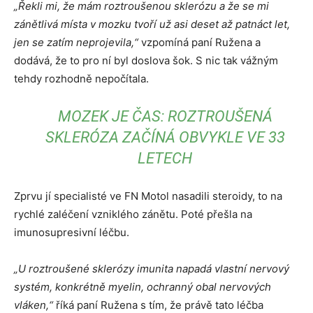
„Řekli mi, že mám roztroušenou sklerózu a že se mi
zánětlivá místa v mozku tvoří už asi deset až patnáct let,
jen se zatím neprojevila,“
vzpomíná paní Ružena a
dodává, že to pro ní byl doslova šok. S nic tak vážným
tehdy rozhodně nepočítala.
MOZEK JE ČAS: ROZTROUŠENÁ
SKLERÓZA ZAČÍNÁ OBVYKLE VE 33
LETECH
Zprvu jí specialisté ve FN Motol nasadili steroidy, to na
rychlé zaléčení vzniklého zánětu. Poté přešla na
imunosupresivní léčbu.
„U roztroušené sklerózy imunita napadá vlastní nervový
systém, konkrétně myelin, ochranný obal nervových
vláken,“
říká paní Ružena s tím, že právě tato léčba