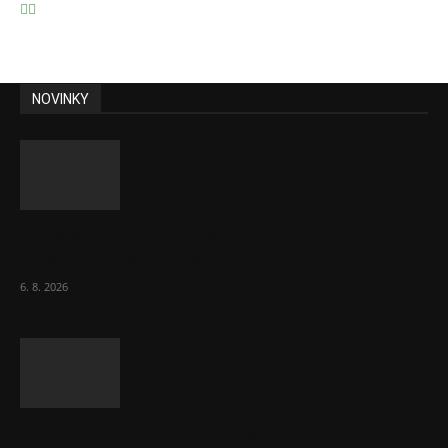
NOVINKY
Ceny akcií Eli Lilly rostou, ale ceny akcií
Novo Nordisku klesají
6. 8. 2026
Netopýři míří okny do českých ložnic. Lékaři