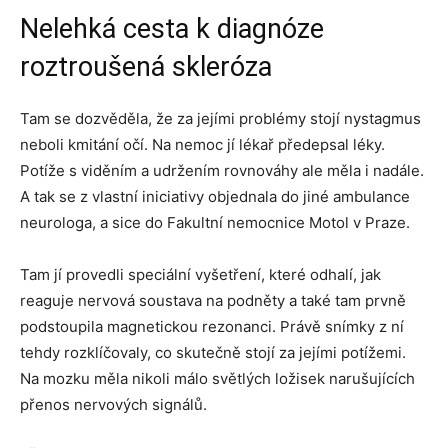
Nelehká cesta k diagnóze
roztroušená skleróza
Tam se dozvěděla, že za jejími problémy stojí nystagmus
neboli kmitání očí. Na nemoc jí lékař předepsal léky.
Potíže s viděním a udržením rovnováhy ale měla i nadále.
A tak se z vlastní iniciativy objednala do jiné ambulance
neurologa, a sice do Fakultní nemocnice Motol v Praze.
Tam jí provedli speciální vyšetření, které odhalí, jak
reaguje nervová soustava na podněty a také tam prvně
podstoupila magnetickou rezonanci. Právě snímky z ní
tehdy rozklíčovaly, co skutečně stojí za jejími potížemi.
Na mozku měla nikoli málo světlých ložisek narušujících
přenos nervových signálů.