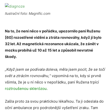
Ilustrační foto: Magnific.com
Na to, že není něco v pořádku, upozornilo paní Ruženu
[60] rozostřené vidění a ztráta rovnováhy, když jí bylo
32 let. Až magnetická rezonance ukázala, že zánět v
mozku probíhá už 10 až 15 let a způsobil nevratné
škody.
„Když jsem se podívala doleva, měla jsem pocit, že se točí
svět a ztrácím rovnováhu,“
vzpomíná na to, kdy si prvně
všimla, že je u ní něco v nepořádku, paní Ružena trpící
roztroušenou sklerózou
.
Zašla proto za svou praktickou lékařkou. Ta ji odeslala do
oční ambulance pro podrobnější vyšetření zraku. Tam