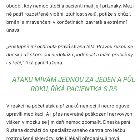
období, kdy nemoc útočí a pacienti mají její příznaky. Mezi
ně patří rozostřené vidění, ztuhlost svalů, potíže s chůzí,
brnění a mravenčení v končetinách, závratě a extrémní
únava.
„Postupně mi ochrnula pravá strana těla. Pravou rukou se
dneska už skoro ani nedokážu podepsat a mám problémy
i s řečí,“
říká paní Ružena.
ATAKU MÍVÁM JEDNOU ZA JEDEN A PŮL
ROKU, ŘÍKÁ PACIENTKA S RS
V reakci na počet atak a příznaků nemoci jí neurologové
upravili medikaci. A i přes nevratné poškození nervových
vláken v mozku se jim daří nemoc zpomalit. Dneska paní
Ružena dochází do specializovaného centra pro léčbu
roztroušené sklerózy, kde jí lékaři předepisují nová