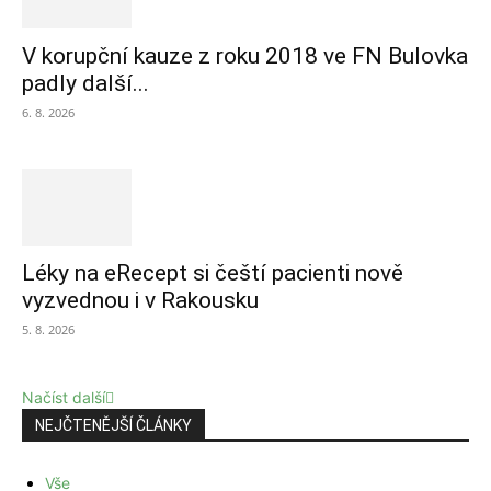
V korupční kauze z roku 2018 ve FN Bulovka
padly další...
6. 8. 2026
Léky na eRecept si čeští pacienti nově
vyzvednou i v Rakousku
5. 8. 2026
Načíst další
NEJČTENĚJŠÍ ČLÁNKY
Vše