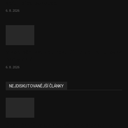
varují před pokousáním
6. 8. 2026
V korupční kauze z roku 2018 ve FN Bulovka
padly další...
6. 8. 2026
NEJDISKUTOVANĚJŠÍ ČLÁNKY
Část lékařů tvrdě zaútočila na prezidenta