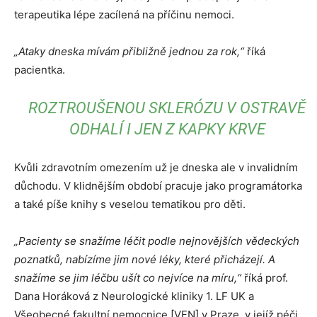
terapeutika lépe zacílená na příčinu nemoci.
„Ataky dneska mívám přibližně jednou za rok,“
říká
pacientka.
ROZTROUŠENOU SKLERÓZU V OSTRAVĚ
ODHALÍ I JEN Z KAPKY KRVE
Kvůli zdravotním omezením už je dneska ale v invalidním
důchodu. V klidnějším období pracuje jako programátorka
a také píše knihy s veselou tematikou pro děti.
„Pacienty se snažíme léčit podle nejnovějších vědeckých
poznatků, nabízíme jim nové léky, které přicházejí. A
snažíme se jim léčbu ušít co nejvíce na míru,“
říká prof.
Dana Horáková z Neurologické kliniky 1. LF UK a
Všeobecné fakultní nemocnice [VFN] v Praze, v jejíž péči