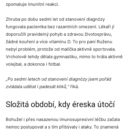
zpomaluje imunitní reakci.
Zhruba po dobu sedmi let od stanovení diagnózy
fungovala pacientka bez razantních omezení. Lékaři jí
doporučili pravidelný pohyb a zdravou životosprávu,
žádné kouření a více vitamínu D. To pro paní Ruženu
nebyl problém, protože od malička aktivně sportovala.
Vrcholově tehdy dělala gymnastiku, mimo to hrála aktivně
volejbal, a dokonce i fotbal.
„Po sedmi letech od stanovení diagnózy jsem pořád
zvládala udělat i padesát kliků,“
říká.
Složitá období, kdy éreska útočí
Bohužel i přes nasazenou imunosupresivní léčbu začala
nemoc postupovat a s tím přibývaly i ataky. To znamená