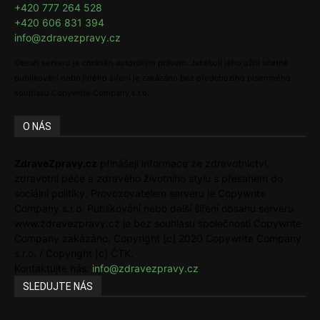
+420 777 264 528
+420 606 831 394
info@zdravezpravy.cz
Obsah serveru je chráněn autorským právem. Jakékoli jeho užití včetně
publikování nebo jiného šíření je zakázáno bez předchozího písemného
souhlasu Copywrite Company s.r.o.
O NÁS
ZdraveZpravy.cz
přinášejí informace ze zdravotnictví,
zdravotní péče a zdravého životního stylu s přesahem do
sociální politiky. Provozovatelem serveru je Copywrite
Company s.r.o. Publikování nebo další šíření obsahu serveru
www.zdravezpravy.cz je bez souhlasu společnosti Copywrite
Company zakázáno. Copyright [c] 2020 Copywrite Company
s.r.o. / Copyright [c] ČTK.
Kontaktujte nás:
info@zdravezpravy.cz
SLEDUJTE NÁS