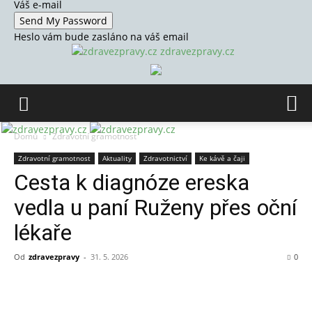
Váš e-mail
Heslo vám bude zasláno na váš email
zdravezpravy.cz
Domů
Zdravotní gramotnost
Zdravotní gramotnost
Aktuality
Zdravotnictví
Ke kávě a čaji
Cesta k diagnóze ereska
vedla u paní Ruženy přes oční
lékaře
Od
zdravezpravy
-
31. 5. 2026
0