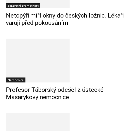
Zdravotní gramotnost
Netopýři míří okny do českých ložnic. Lékaři
varují před pokousáním
Nemocnice
Profesor Táborský odešel z ústecké
Masarykovy nemocnice