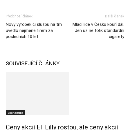
Předchozí článek
Další článek
Nový výrobek či službu na trh
Mladí lidé v Česku kouří dál.
uvedlo nejméně firem za
Jen už ne tolik standardní
posledních 10 let
cigarety
SOUVISEJÍCÍ ČLÁNKY
Ekonomika
Ceny akcií Eli Lilly rostou, ale ceny akcií