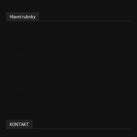
Hlavní rubriky
Aktuality
Zdravotnictví
Politika
Sociální věci
Pojištění
Pharma
Rozhovory
E-Health
Ke kávě i čaji
KONTAKT