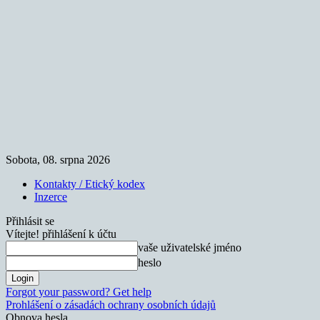
Sobota, 08. srpna 2026
Kontakty / Etický kodex
Inzerce
Přihlásit se
Vítejte! přihlášení k účtu
vaše uživatelské jméno
heslo
Forgot your password? Get help
Prohlášení o zásadách ochrany osobních údajů
Obnova hesla