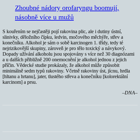
Zhoubné nádory orofaryngu boomují,
násobně více u mužů
S kouřením se nejčastěji pojí rakovina plic, ale i dutiny ústní,
slinivky, děložního čípku, ledvin, močového měchýře, střev a
konečníku. Alkohol je sám o sobě karcinogen 1. třídy, tedy té
nejrizikovější skupiny, zároveň je pro tělo toxický a návykový.
Dopady užívání alkoholu jsou spojovány s více než 30 diagnózami
a u dalších přibližně 200 onemocnění je alkohol jednou z jejich
příčin. Vědecké studie prokázaly, že alkohol může způsobit
minimálně sedm typů rakoviny. Včetně rakoviny úst, jícnu, hrdla
[hltanu a hrtanu], jater, tlustého střeva a konečníku [kolorektální
karcinom] a prsu.
–DNA–