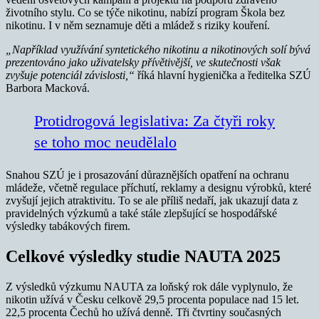
životního stylu. Co se týče nikotinu, nabízí program Škola bez
nikotinu. I v něm seznamuje děti a mládež s riziky kouření.
„Například využívání syntetického nikotinu a nikotinových solí bývá
prezentováno jako uživatelsky přívětivější, ve skutečnosti však
zvyšuje potenciál závislosti,“
říká hlavní hygienička a ředitelka SZÚ
Barbora Macková.
Protidrogová legislativa: Za čtyři roky
se toho moc neudělalo
Snahou SZÚ je i prosazování důraznějších opatření na ochranu
mládeže, včetně regulace příchutí, reklamy a designu výrobků, které
zvyšují jejich atraktivitu. To se ale příliš nedaří, jak ukazují data z
pravidelných výzkumů a také stále zlepšující se hospodářské
výsledky tabákových firem.
Celkové výsledky studie NAUTA 2025
Z výsledků výzkumu NAUTA za loňský rok dále vyplynulo, že
nikotin užívá v Česku celkově 29,5 procenta populace nad 15 let.
22,5 procenta Čechů ho užívá denně. Tři čtvrtiny současných