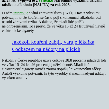
až 24 let. Vyplývá to z
výsledků
Národního výzkumu užívání
tabáku a alkoholu [NAUTA] za rok 2025.
O něm
informuje
Státní zdravotní ústav [SZÚ]. Data z výzkumu
potvrzují i to, že kouření se často pojí s konzumací alkoholu, což
násobí zdravotní rizika. A dále to, že mladí lidé patří k
nejohroženějším. To i přesto, že ve věku 15 až 24 let užívají hlavně
elektronické cigarety.
Jakékoli kouření zabíjí, varuje lékařka
s odkazem na nádory na plicích
Nikotin v České republice užívá celkově 38,8 procenta mladých lidí
ve věku 15–24 let. 26 procent jej užívá denně. Mladí lidé
elektronické cigarety rovněž zhusta doplňují nikotinovými sáčky.
Autoři výzkumu potvrzují, že tyto výrobky si mezi mladými udržují
vysokou atraktivitu.