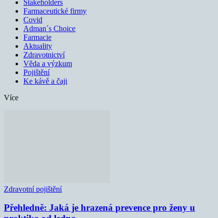
Stakeholders
Farmaceutické firmy
Covid
Adman´s Choice
Farmacie
Aktuality
Zdravotnictví
Věda a výzkum
Pojištění
Ke kávě a čaji
Více
Zdravotní pojištění
Přehledně: Jaká je hrazená prevence pro ženy u