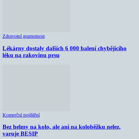
Zdravotní gramotnost
Lékárny dostaly dalších 6 000 balení chybějícího
léku na rakovinu prsu
Komerční pojištění
Bez helmy na kolo, ale ani na koloběžku nelez,
varuje BESIP