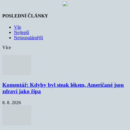
POSLEDNÍ ČLÁNKY
Vše
Nejlepší
Nejpopulárnější
Více
Komentář: Kdyby byl steak lékem, Američané jsou
zdraví jako řípa
8. 8. 2026