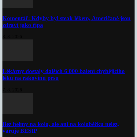
Komentář: Kdyby byl steak lékem, Američané jsou
zdraví jako řípa
8. 8. 2026
Lékárny dostaly dalších 6 000 balení chybějícího
léku na rakovinu prsu
7. 8. 2026
Bez helmy na kolo, ale ani na koloběžku nelez,
varuje BESIP