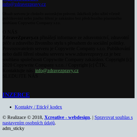
info@zdravezpravy.cz
Obsah serveru je chráněn autorským právem. Jakékoli jeho užití včetně
publikování nebo jiného šíření je zakázáno bez předchozího písemného
souhlasu Copywrite Company s.r.o.
O NÁS
ZdraveZpravy.cz
přinášejí informace ze zdravotnictví, zdravotní
péče a zdravého životního stylu s přesahem do sociální politiky.
Provozovatelem serveru je Copywrite Company s.r.o. Publikování
nebo další šíření obsahu serveru www.zdravezpravy.cz je bez
souhlasu společnosti Copywrite Company zakázáno. Copyright [c]
2020 Copywrite Company s.r.o. / Copyright [c] ČTK.
Kontaktujte nás:
info@zdravezpravy.cz
SLEDUJTE NÁS
INZERCE
Kontakty / Etický kodex
© Realizace © 2018,
Xcreative - webdesign
. |
Spravovat souhlas s
nastavením osobních údajů
.
adm_sticky