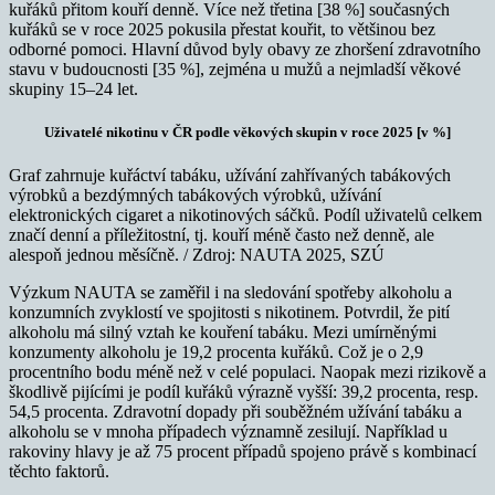
kuřáků přitom kouří denně. Více než třetina [38 %] současných
kuřáků se v roce 2025 pokusila přestat kouřit, to většinou bez
odborné pomoci. Hlavní důvod byly obavy ze zhoršení zdravotního
stavu v budoucnosti [35 %], zejména u mužů a nejmladší věkové
skupiny 15–24 let.
Uživatelé nikotinu v ČR podle věkových skupin v roce 2025 [v %]
Graf zahrnuje kuřáctví tabáku, užívání zahřívaných tabákových
výrobků a bezdýmných tabákových výrobků, užívání
elektronických cigaret a nikotinových sáčků. Podíl uživatelů celkem
značí denní a příležitostní, tj. kouří méně často než denně, ale
alespoň jednou měsíčně. / Zdroj: NAUTA 2025, SZÚ
Výzkum NAUTA se zaměřil i na sledování spotřeby alkoholu a
konzumních zvyklostí ve spojitosti s nikotinem. Potvrdil, že pití
alkoholu má silný vztah ke kouření tabáku. Mezi umírněnými
konzumenty alkoholu je 19,2 procenta kuřáků. Což je o 2,9
procentního bodu méně než v celé populaci. Naopak mezi rizikově a
škodlivě pijícími je podíl kuřáků výrazně vyšší: 39,2 procenta, resp.
54,5 procenta. Zdravotní dopady při souběžném užívání tabáku a
alkoholu se v mnoha případech významně zesilují. Například u
rakoviny hlavy je až 75 procent případů spojeno právě s kombinací
těchto faktorů.