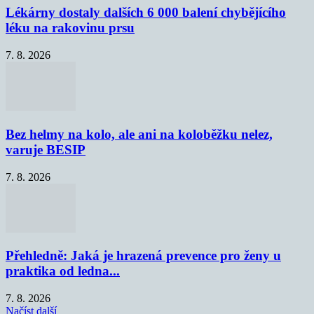
Lékárny dostaly dalších 6 000 balení chybějícího
léku na rakovinu prsu
7. 8. 2026
Bez helmy na kolo, ale ani na koloběžku nelez,
varuje BESIP
7. 8. 2026
Přehledně: Jaká je hrazená prevence pro ženy u
praktika od ledna...
7. 8. 2026
Načíst další