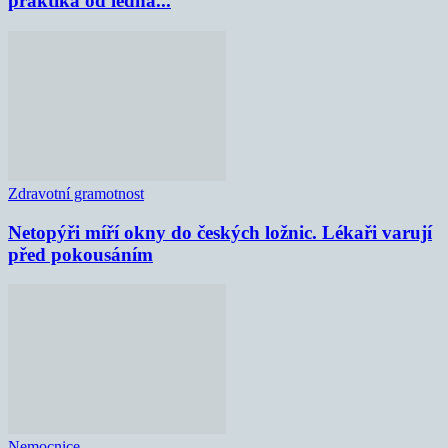
praktika od ledna...
Zdravotní gramotnost
Netopýři míří okny do českých ložnic. Lékaři varují
před pokousáním
Nemocnice