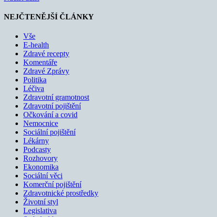
NEJČTENĚJŠÍ ČLÁNKY
Vše
E-health
Zdravé recepty
Komentáře
Zdravé Zprávy
Politika
Léčiva
Zdravotní gramotnost
Zdravotní pojištění
Očkování a covid
Nemocnice
Sociální pojištění
Lékárny
Podcasty
Rozhovory
Ekonomika
Sociální věci
Komerční pojištění
Zdravotnické prostředky
Životní styl
Legislativa