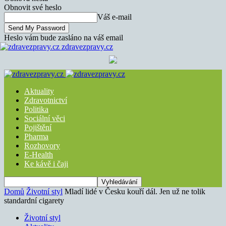
Obnovit své heslo
Váš e-mail
Heslo vám bude zasláno na váš email
zdravezpravy.cz
Aktuality
Zdravotnictví
Politika
Sociální věci
Pojištění
Pharma
Rozhovory
E-Health
Ke kávě i čaji
Domů
Životní styl
Mladí lidé v Česku kouří dál. Jen už ne tolik
standardní cigarety
Životní styl