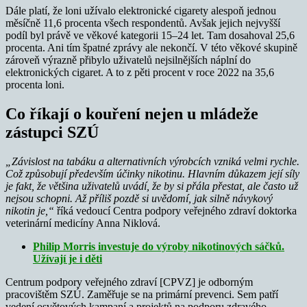
Dále platí, že loni užívalo elektronické cigarety alespoň jednou
měsíčně 11,6 procenta všech respondentů. Avšak jejich nejvyšší
podíl byl právě ve věkové kategorii 15–24 let. Tam dosahoval 25,6
procenta. Ani tím špatné zprávy ale nekončí. V této věkové skupině
zároveň výrazně přibylo uživatelů nejsilnějších náplní do
elektronických cigaret. A to z pěti procent v roce 2022 na 35,6
procenta loni.
Co říkají o kouření nejen u mládeže
zástupci SZÚ
„Závislost na tabáku a alternativních výrobcích vzniká velmi rychle.
Což způsobují především účinky nikotinu. Hlavním důkazem její síly
je fakt, že většina uživatelů uvádí, že by si přála přestat, ale často už
nejsou schopni. Až příliš pozdě si uvědomí, jak silně návykový
nikotin je,“
říká vedoucí Centra podpory veřejného zdraví doktorka
veterinární medicíny Anna Niklová.
Philip Morris investuje do výroby nikotinových sáčků.
Užívají je i děti
Centrum podpory veřejného zdraví [CPVZ] je odborným
pracovištěm SZÚ. Zaměřuje se na primární prevenci. Sem patří
vedení osvětových kampaní a projektů na podporu zdravého