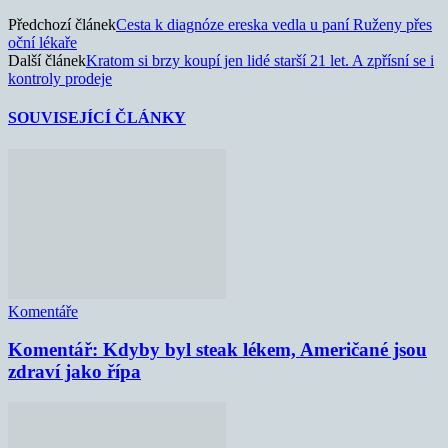
Předchozí článek
Cesta k diagnóze ereska vedla u paní Ruženy přes
oční lékaře
Další článek
Kratom si brzy koupí jen lidé starší 21 let. A zpřísní se i
kontroly prodeje
SOUVISEJÍCÍ ČLÁNKY
Komentáře
Komentář: Kdyby byl steak lékem, Američané jsou
zdraví jako řípa