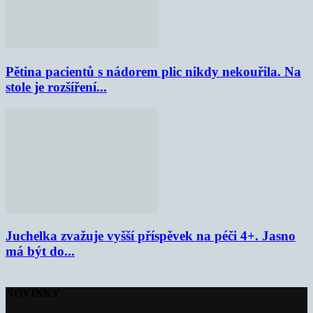
Pětina pacientů s nádorem plic nikdy nekouřila. Na
stole je rozšíření...
Juchelka zvažuje vyšší příspěvek na péči 4+. Jasno
má být do...
NOVINKY