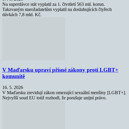
Na superdávce stát vyplatil za 1. čtvrtletí 563 mil. korun.
Takzvaným starožadatelům vyplatil na dosluhujících čtyřech
dávkách 7,8 mld. Kč.
V Maďarsku upraví přísné zákony proti LGBT+
komunitě
16. 5. 2026
V Maďarsku zrevidují zákon omezující sexuální menšiny [LGBT+].
Nejvyšší soud EU totiž rozhodl, že porušuje unijní právo.