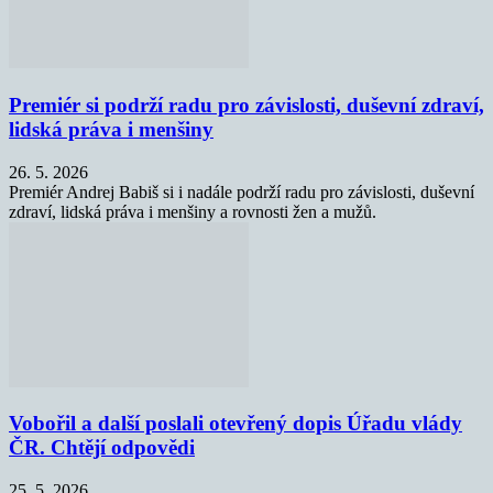
Premiér si podrží radu pro závislosti, duševní zdraví,
lidská práva i menšiny
26. 5. 2026
Premiér Andrej Babiš si i nadále podrží radu pro závislosti, duševní
zdraví, lidská práva i menšiny a rovnosti žen a mužů.
Vobořil a další poslali otevřený dopis Úřadu vlády
ČR. Chtějí odpovědi
25. 5. 2026