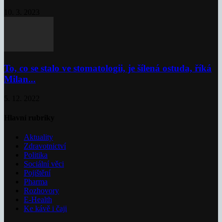
10. 3. 2023
To, co se stalo ve stomatologii, je šílená ostuda, říká
Milan...
5. 12. 2022
Hlavní rubriky
Aktuality
Zdravotnictví
Politika
Sociální věci
Pojištění
Pharma
Rozhovory
E-Health
Ke kávě i čaji