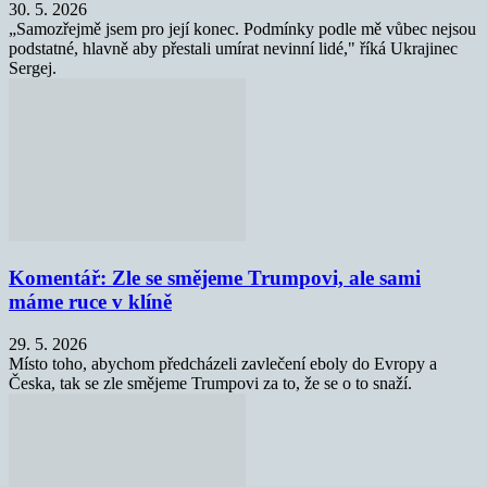
30. 5. 2026
„Samozřejmě jsem pro její konec. Podmínky podle mě vůbec nejsou
podstatné, hlavně aby přestali umírat nevinní lidé," říká Ukrajinec
Sergej.
Komentář: Zle se smějeme Trumpovi, ale sami
máme ruce v klíně
29. 5. 2026
Místo toho, abychom předcházeli zavlečení eboly do Evropy a
Česka, tak se zle smějeme Trumpovi za to, že se o to snaží.