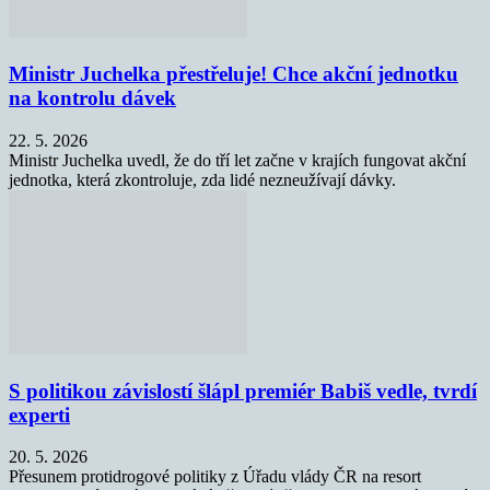
Ministr Juchelka přestřeluje! Chce akční jednotku
na kontrolu dávek
22. 5. 2026
Ministr Juchelka uvedl, že do tří let začne v krajích fungovat akční
jednotka, která zkontroluje, zda lidé nezneužívají dávky.
S politikou závislostí šlápl premiér Babiš vedle, tvrdí
experti
20. 5. 2026
Přesunem protidrogové politiky z Úřadu vlády ČR na resort