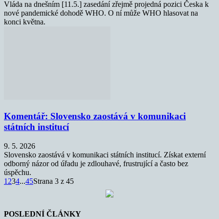
Vláda na dnešním [11.5.] zasedání zřejmě projedná pozici Česka k
nové pandemické dohodě WHO. O ní může WHO hlasovat na
konci května.
Komentář: Slovensko zaostává v komunikaci
státních institucí
9. 5. 2026
Slovensko zaostává v komunikaci státních institucí. Získat externí
odborný názor od úřadu je zdlouhavé, frustrující a často bez
úspěchu.
1
2
3
4
...
45
Strana 3 z 45
POSLEDNÍ ČLÁNKY