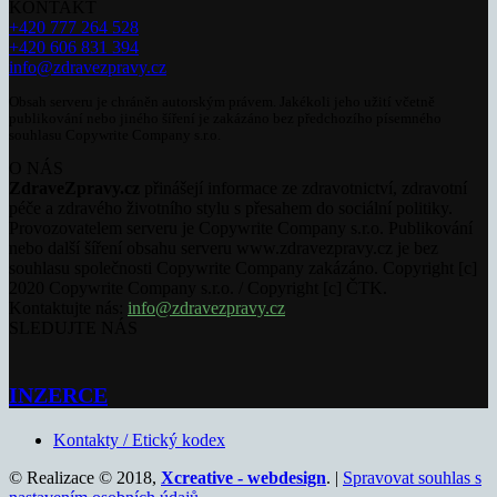
KONTAKT
+420 777 264 528
+420 606 831 394
info@zdravezpravy.cz
Obsah serveru je chráněn autorským právem. Jakékoli jeho užití včetně
publikování nebo jiného šíření je zakázáno bez předchozího písemného
souhlasu Copywrite Company s.r.o.
O NÁS
ZdraveZpravy.cz
přinášejí informace ze zdravotnictví, zdravotní
péče a zdravého životního stylu s přesahem do sociální politiky.
Provozovatelem serveru je Copywrite Company s.r.o. Publikování
nebo další šíření obsahu serveru www.zdravezpravy.cz je bez
souhlasu společnosti Copywrite Company zakázáno. Copyright [c]
2020 Copywrite Company s.r.o. / Copyright [c] ČTK.
Kontaktujte nás:
info@zdravezpravy.cz
SLEDUJTE NÁS
INZERCE
Kontakty / Etický kodex
© Realizace © 2018,
Xcreative - webdesign
. |
Spravovat souhlas s