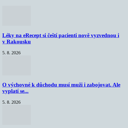
Léky na eRecept si čeští pacienti nově vyzvednou i
v Rakousku
5. 8. 2026
O výchovné k důchodu musí muži i zabojovat. Ale
vyplatí se...
5. 8. 2026