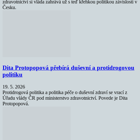
zdravotnictví si vláda zahrává už s teď křehkou politikou závislostí v
Česku.
Dita Protopopová přebírá duševní a protidrogovou
politiku
19. 5. 2026
Protidrogová politika a politika péče o duševní zdraví se vrací z
Úřadu vlády ČR pod ministerstvo zdravotnictví. Povede je Dita
Protopopová.