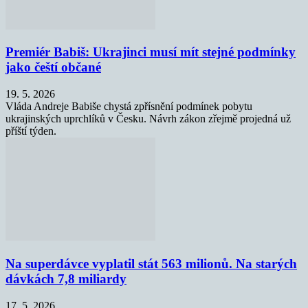
Premiér Babiš: Ukrajinci musí mít stejné podmínky
jako čeští občané
19. 5. 2026
Vláda Andreje Babiše chystá zpřísnění podmínek pobytu
ukrajinských uprchlíků v Česku. Návrh zákon zřejmě projedná už
příští týden.
Na superdávce vyplatil stát 563 milionů. Na starých
dávkách 7,8 miliardy
17. 5. 2026