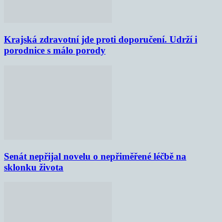
Krajská zdravotní jde proti doporučení. Udrží i
porodnice s málo porody
Senát nepřijal novelu o nepřiměřené léčbě na
sklonku života