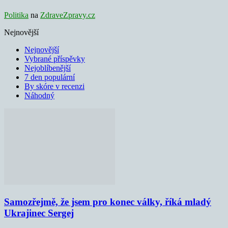
Politika
na
ZdraveZpravy.cz
Nejnovější
Nejnovější
Vybrané příspěvky
Nejoblíbenější
7 den populární
By skóre v recenzi
Náhodný
Samozřejmě, že jsem pro konec války, říká mladý
Ukrajinec Sergej