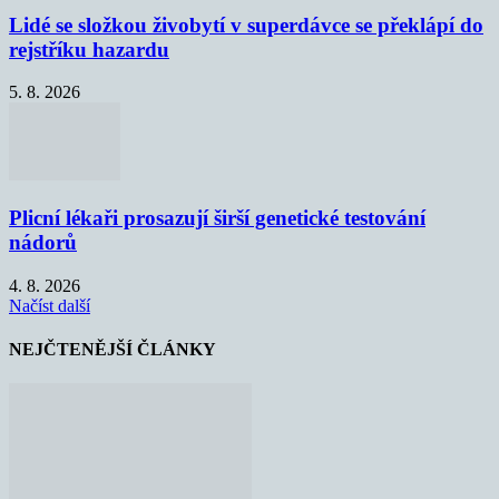
Lidé se složkou živobytí v superdávce se překlápí do
rejstříku hazardu
5. 8. 2026
Plicní lékaři prosazují širší genetické testování
nádorů
4. 8. 2026
Načíst další
NEJČTENĚJŠÍ ČLÁNKY