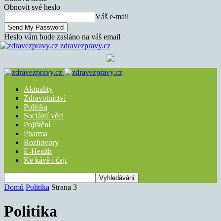
Obnovit své heslo
Váš e-mail
Heslo vám bude zasláno na váš email
zdravezpravy.cz
Aktuality
Zdravotnictví
Politika
Sociální věci
Pojištění
Pharma
Rozhovory
E-Health
Ke kávě i čaji
Domů
Politika
Strana 3
Politika