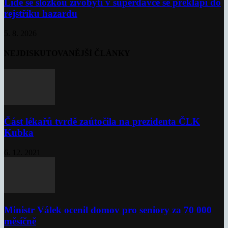
Lidé se složkou živobytí v superdávce se překlápí do
rejstříku hazardu
5. 8. 2026
NEJDISKUTOVANĚJŠÍ ČLÁNKY
Část lékařů tvrdě zaútočila na prezidenta ČLK
Kubka
6. 12. 2021
Ministr Válek ocenil domov pro seniory za 70 000
měsíčně