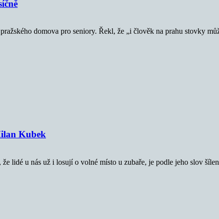
síčně
vy pražského domova pro seniory. Řekl, že „i člověk na prahu stovky m
 Milan Kubek
 lidé u nás už i losují o volné místo u zubaře, je podle jeho slov šíle