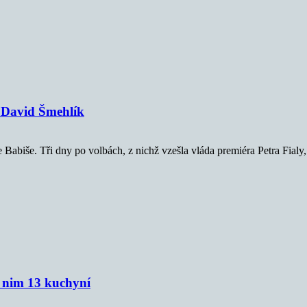
á David Šmehlík
biše. Tři dny po volbách, z nichž vzešla vláda premiéra Petra Fialy, 
k nim 13 kuchyní