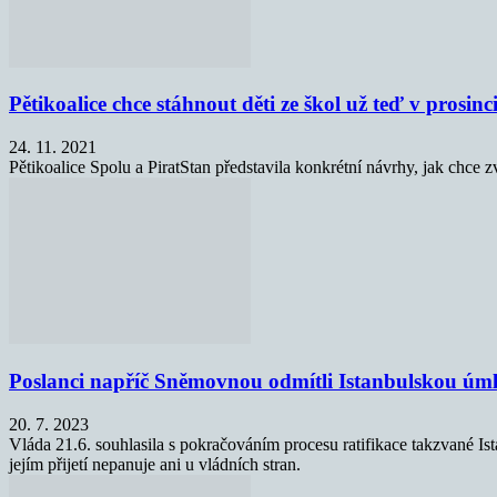
Pětikoalice chce stáhnout děti ze škol už teď v prosinc
24. 11. 2021
Pětikoalice Spolu a PiratStan představila konkrétní návrhy, jak chce 
Poslanci napříč Sněmovnou odmítli Istanbulskou úm
20. 7. 2023
Vláda 21.6. souhlasila s pokračováním procesu ratifikace takzvané Is
jejím přijetí nepanuje ani u vládních stran.