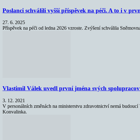
Poslanci schválili vyšší příspěvek na péči. A to i v pr
27. 6. 2025
Příspěvek na péči od ledna 2026 vzroste. Zvýšení schválila Sněmov
Vlastimil Válek uvedl první jména svých spolupraco
3. 12. 2021
V personálních změnách na ministerstvu zdravotnictví nemá budoucí Vl
Konvalinka.