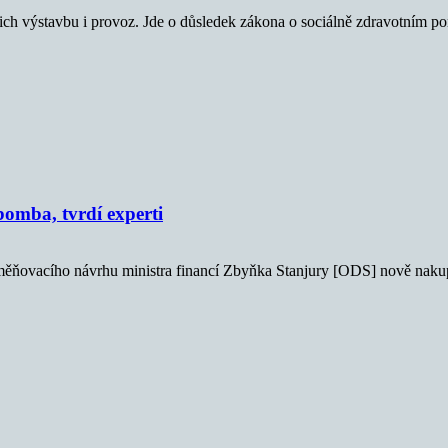
ejich výstavbu i provoz. Jde o důsledek zákona o sociálně zdravotním p
omba, tvrdí experti
měňovacího návrhu ministra financí Zbyňka Stanjury [ODS] nově nakupo