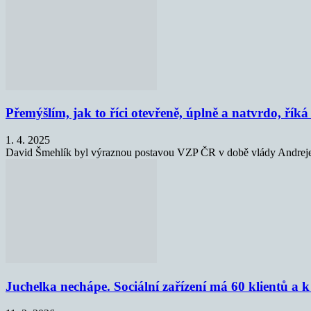
Přemýšlím, jak to říci otevřeně, úplně a natvrdo, řík
1. 4. 2025
David Šmehlík byl výraznou postavou VZP ČR v době vlády Andreje Ba
Juchelka nechápe. Sociální zařízení má 60 klientů a 