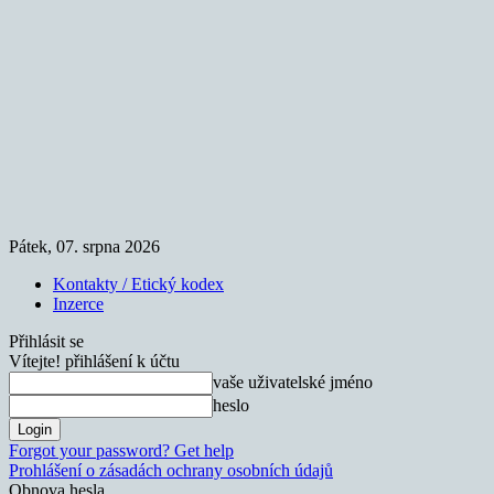
Pátek, 07. srpna 2026
Kontakty / Etický kodex
Inzerce
Přihlásit se
Vítejte! přihlášení k účtu
vaše uživatelské jméno
heslo
Forgot your password? Get help
Prohlášení o zásadách ochrany osobních údajů
Obnova hesla