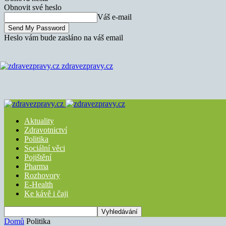
Obnovit své heslo
Váš e-mail
Heslo vám bude zasláno na váš email
zdravezpravy.cz
Aktuality
Zdravotnictví
Politika
Sociální věci
Pojištění
Pharma
Rozhovory
E-Health
Ke kávě i čaji
Domů
Politika