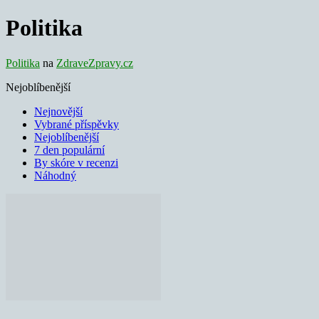
Politika
Politika
na
ZdraveZpravy.cz
Nejoblíbenější
Nejnovější
Vybrané příspěvky
Nejoblíbenější
7 den populární
By skóre v recenzi
Náhodný