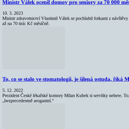
Ministr Válek ocenil domov pro seniory za 70 000 mě
10. 3. 2023
Ministr zdravotnictví Vlastimil Válek se pochlubil fotkami z návště
až na 70 tisíc Kč měsíčně.
To, co se stalo ve stomatologii, je šílená ostuda, říká
5. 12. 2022
Prezident České lékařské komory Milan Kubek si servítky nebere. To, že
„bezprecedentně arogantní.“