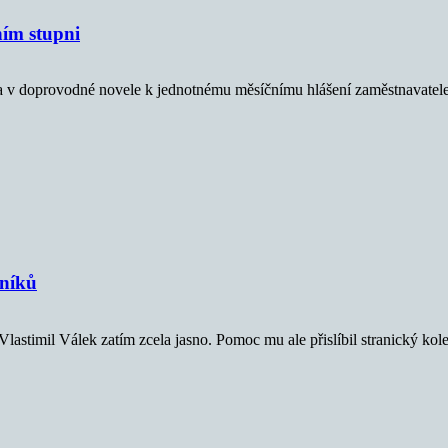
vním stupni
na v doprovodné novele k jednotnému měsíčnímu hlášení zaměstnavatele
vníků
astimil Válek zatím zcela jasno. Pomoc mu ale přislíbil stranický kol