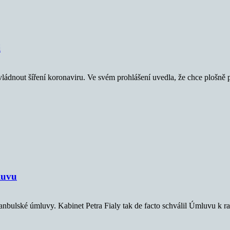
i
zvládnout šíření koronaviru. Ve svém prohlášení uvedla, že chce plošně 
luvu
tanbulské úmluvy. Kabinet Petra Fialy tak de facto schválil Úmluvu k 