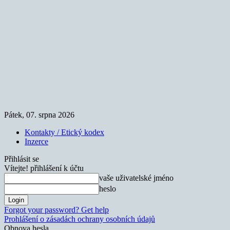
Pátek, 07. srpna 2026
Kontakty / Etický kodex
Inzerce
Přihlásit se
Vítejte! přihlášení k účtu
vaše uživatelské jméno
heslo
Forgot your password? Get help
Prohlášení o zásadách ochrany osobních údajů
Obnova hesla