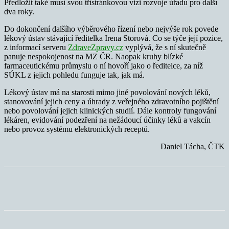
Předložit také musí svou třístránkovou vizi rozvoje úřadu pro další
dva roky.
Do dokončení dalšího výběrového řízení nebo nejvýše rok povede
lékový ústav stávající ředitelka Irena Storová. Co se týče její pozice,
z informací serveru
ZdraveZpravy.cz
vyplývá, že s ní skutečně
panuje nespokojenost na MZ ČR. Naopak kruhy blízké
farmaceutickému průmyslu o ní hovoří jako o ředitelce, za níž
SÚKL z jejich pohledu funguje tak, jak má.
Lékový ústav má na starosti mimo jiné povolování nových léků,
stanovování jejich ceny a úhrady z veřejného zdravotního pojištění
nebo povolování jejich klinických studií. Dále kontroly fungování
lékáren, evidování podezření na nežádoucí účinky léků a vakcín
nebo provoz systému elektronických receptů.
Daniel Tácha, ČTK