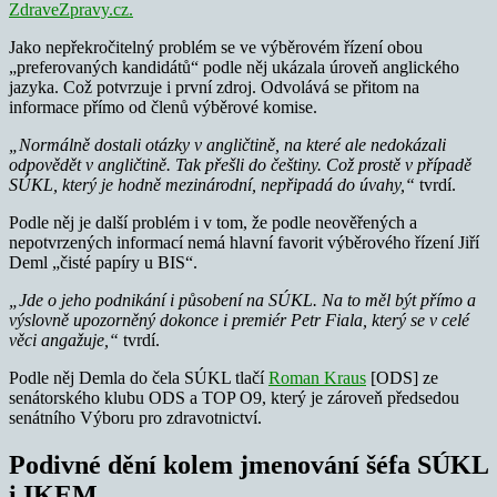
ZdraveZpravy.cz.
Jako nepřekročitelný problém se ve výběrovém řízení obou
„preferovaných kandidátů“ podle něj ukázala úroveň anglického
jazyka. Což potvrzuje i první zdroj. Odvolává se přitom na
informace přímo od členů výběrové komise.
„Normálně dostali otázky v angličtině, na které ale nedokázali
odpovědět v angličtině. Tak přešli do češtiny. Což prostě v případě
SÚKL, který je hodně mezinárodní, nepřipadá do úvahy,“
tvrdí.
Podle něj je další problém i v tom, že podle neověřených a
nepotvrzených informací nemá hlavní favorit výběrového řízení Jiří
Deml „čisté papíry u BIS“.
„Jde o jeho podnikání i působení na SÚKL. Na to měl být přímo a
výslovně upozorněný dokonce i premiér Petr Fiala, který se v celé
věci angažuje,“
tvrdí.
Podle něj Demla do čela SÚKL tlačí
Roman Kraus
[ODS] ze
senátorského klubu ODS a TOP O9, který je zároveň předsedou
senátního Výboru pro zdravotnictví.
Podivné dění kolem jmenování šéfa SÚKL
i IKEM