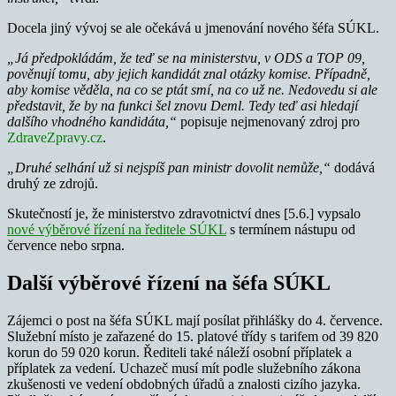
Docela jiný vývoj se ale očekává u jmenování nového šéfa SÚKL.
„Já předpokládám, že teď se na ministerstvu, v ODS a TOP 09,
pověnují tomu, aby jejich kandidát znal otázky komise. Případně,
aby komise věděla, na co se ptát smí, na co už ne. Nedovedu si ale
představit, že by na funkci šel znovu Deml. Tedy teď asi hledají
dalšího vhodného kandidáta,“
popisuje nejmenovaný zdroj pro
ZdraveZpravy.cz
.
„Druhé selhání už si nejspíš pan ministr dovolit nemůže,“
dodává
druhý ze zdrojů.
Skutečností je, že ministerstvo zdravotnictví dnes [5.6.] vypsalo
nové výběrové řízení na ředitele SÚKL
s termínem nástupu od
července nebo srpna.
Další výběrové řízení na šéfa SÚKL
Zájemci o post na šéfa SÚKL mají posílat přihlášky do 4. července.
Služební místo je zařazené do 15. platové třídy s tarifem od 39 820
korun do 59 020 korun. Řediteli také náleží osobní příplatek a
příplatek za vedení. Uchazeč musí mít podle služebního zákona
zkušenosti ve vedení obdobných úřadů a znalosti cizího jazyka.