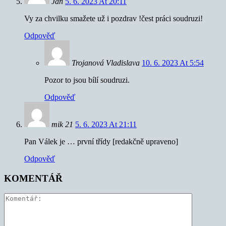
Jan
5. 6. 2023 At 20:11
Vy za chvilku smažete už i pozdrav !čest práci soudruzi!
Odpověď
Trojanová Vladislava
10. 6. 2023 At 5:54
Pozor to jsou bílí soudruzi.
Odpověď
mik 21
5. 6. 2023 At 21:11
Pan Válek je … první třídy [redakčně upraveno]
Odpověď
KOMENTÁŘ