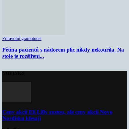
Zdravotní gramotnost
Pětina pacientů s nádorem plic nikdy nekouřila. Na
stole je rozšíření...
NOVINKY
Ceny akcií Eli Lilly rostou, ale ceny akcií Novo
Nordisku klesají