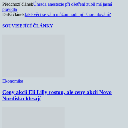
Předchozí článek
Úhrada anestezie při ošetření zubů má jasná
pravidla
Další článek
Jaké věci se vám můžou hodit při šnorchlování?
SOUVISEJÍCÍ ČLÁNKY
Ekonomika
Ceny akcií Eli Lilly rostou, ale ceny akcií Novo
Nordisku klesají