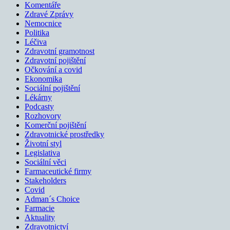
Komentáře
Zdravé Zprávy
Nemocnice
Politika
Léčiva
Zdravotní gramotnost
Zdravotní pojištění
Očkování a covid
Ekonomika
Sociální pojištění
Lékárny
Podcasty
Rozhovory
Komerční pojištění
Zdravotnické prostředky
Životní styl
Legislativa
Sociální věci
Farmaceutické firmy
Stakeholders
Covid
Adman´s Choice
Farmacie
Aktuality
Zdravotnictví