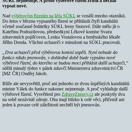
SÚKL nejmenuje. A proto výběrové řízení zrušil a nechal
vypsat nové.
Nad
výběrovým řízením na šéfa SÚKL
se vznáší mnoho otazníků.
Do letos v březnu vypsaného řízení se přihlásili čtyři kandidáti
včetně současné ředitelky SÚKL Ireny Storové. Dále mělo jít o
Kateřinu Podrazilovou, předsedkyni Lékové komise Svazu
zdravotních pojišťoven, Lenku Vostalovou a brněnského lékaře
Jiřího Demla. Všichni uchazeči v minulosti na SÚKL pracovali.
„Dva uchazeči před výběrovou komisí uspěli. Nyní nebude do
funkce nikdo jmenován, v dohledné době bude vypsáno nové
výběrové řízení, do kterého se budou moci přihlásit další uchazeči,“
sdělil minulý týden v pátek mluvčí Ministerstva zdravotnictví ČR
[MZ ČR] Ondřej Jakob.
Blíže ale nevysvětlil, proč ani jednoho ze dvou úspěšných kandidátů
ministr Válek do funkce nakonec nejmenuje. A proč vyhlašuje další
výběrové řízení. Vysvětlení pro
ZdraveZpravy.cz
ale poskytly dva
na sobě nezávislé zdroje. Oba mají blízko k celé věci, přičemž ani
jeden k povaze celé záležitosti nechtěl být jmenován.