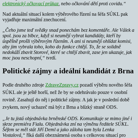
elektronický očkovací průkaz
, nebo očkování dětí proti covidu.“
Nad aktuální situací kolem výběrového řízení na šéfa SÚKL pak
vyjadřuje maximální znechucení.
„Čeho jsme teď svědky snad ponechám bez komentáře. Ale Válek a
spol. jsou za blbce, když si neumějí vybrat kandidáty, kteří by
úspěšně prošli výběrovým řízením. A ani si neumějí ohlídat komisi,
aby jim vybrala toho, koho do funkce chtějí. To, že se solidně
nedokáží zbavit Storové, které se chtějí zbavit, zase jen ukazuje, jak
moc jsou neschopní,“
tvrdí.
Politické zájmy a ideální kandidát z Brna
Podle druhého zdroje
ZdraveZpravy.cz
pozadí výběru nového šéfa
SÚKL ale je ještě horší, než že by se odehrávalo pouze v osobní
rovině. Zasahují do něj i politické zájmy. A jak je v poslední době
zvykem, nový uchazeč má být z Brna a blízký straně ODS.
„Je tu jistá objednávka brněnské ODS. Komunikuje se mimo jiné i
skrze premiéra Fialu. Objednávka zní na výměnu ředitele SÚKL.
Šéfem se měl stát Jiří Deml a jako záloha tam byla Lenka
Vostalová,“
říká další obeznámená osoba s celkovou situací pro