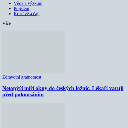
Věda a výzkum
Pojištění
Ke kávě a čaji
Více
Zdravotní gramotnost
Netopýři míří okny do českých ložnic. Lékaři varují
před pokousáním