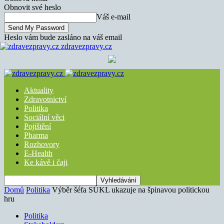
Obnovit své heslo
Váš e-mail
Heslo vám bude zasláno na váš email
zdravezpravy.cz
Aktuality
Zdravotnictví
Politika
Sociální věci
Pojištění
Pharma
Rozhovory
E-Health
Ke kávě i čaji
Domů
Politika
Výběr šéfa SÚKL ukazuje na špinavou politickou
hru
Politika