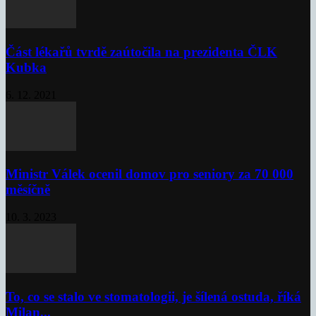
Část lékařů tvrdě zaútočila na prezidenta ČLK
Kubka
6. 12. 2021
Ministr Válek ocenil domov pro seniory za 70 000
měsíčně
10. 3. 2023
To, co se stalo ve stomatologii, je šílená ostuda, říká
Milan...