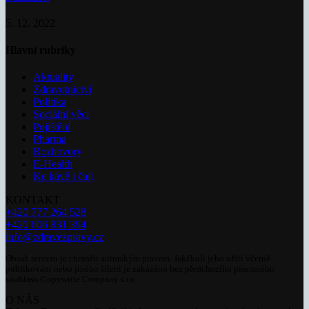
5. 12. 2022
Hlavní rubriky
Aktuality
Zdravotnictví
Politika
Sociální věci
Pojištění
Pharma
Rozhovory
E-Health
Ke kávě i čaji
KONTAKT
+420 777 264 528
+420 606 831 394
info@zdravezpravy.cz
Obsah serveru je chráněn autorským právem. Jakékoli jeho užití včetně
publikování nebo jiného šíření je zakázáno bez předchozího písemného
souhlasu Copywrite Company s.r.o.
O NÁS