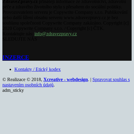
ZdraveZpravy.cz
přinášejí informace ze zdravotnictví, zdravotní
péče a zdravého životního stylu s přesahem do sociální politiky.
Provozovatelem serveru je Copywrite Company s.r.o. Publikování
nebo další šíření obsahu serveru www.zdravezpravy.cz je bez
souhlasu společnosti Copywrite Company zakázáno. Copyright [c]
2020 Copywrite Company s.r.o. / Copyright [c] ČTK.
Kontaktujte nás:
info@zdravezpravy.cz
SLEDUJTE NÁS
INZERCE
Kontakty / Etický kodex
© Realizace © 2018,
Xcreative - webdesign
. |
Spravovat souhlas s
nastavením osobních údajů
.
adm_sticky