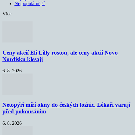
Nejpopulárnější
Více
Ceny akcií Eli Lilly rostou, ale ceny akcií Novo
Nordisku klesají
6. 8. 2026
Netopýři míří okny do českých ložnic. Lékaři varují
před pokousáním
6. 8. 2026