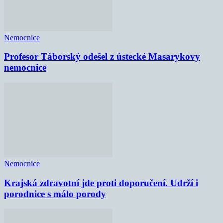
Nemocnice
Profesor Táborský odešel z ústecké Masarykovy
nemocnice
Nemocnice
Krajská zdravotní jde proti doporučení. Udrží i
porodnice s málo porody