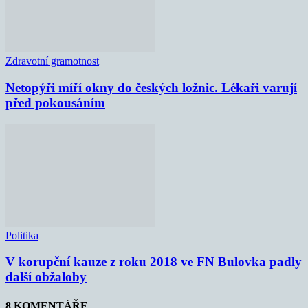
Zdravotní gramotnost
Netopýři míří okny do českých ložnic. Lékaři varují
před pokousáním
Politika
V korupční kauze z roku 2018 ve FN Bulovka padly
další obžaloby
8 KOMENTÁŘE