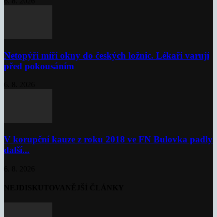
6. 8. 2026
Netopýři míří okny do českých ložnic. Lékaři varují
před pokousáním
6. 8. 2026
V korupční kauze z roku 2018 ve FN Bulovka padly
další...
6. 8. 2026
NEJDISKUTOVANĚJŠÍ ČLÁNKY