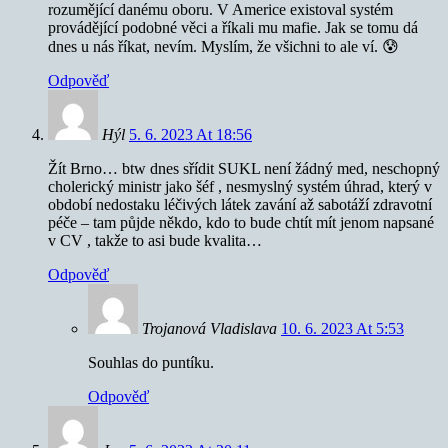
rozumějící danému oboru. V Americe existoval systém
provádějící podobné věci a říkali mu mafie. Jak se tomu dá
dnes u nás říkat, nevím. Myslím, že všichni to ale ví. 😰
Odpověď
Hýl
5. 6. 2023 At 18:56
Žít Brno… btw dnes sřídit SUKL není žádný med, neschopný
cholerický ministr jako šéf , nesmyslný systém úhrad, který v
období nedostaku léčivých látek zavání až sabotáží zdravotní
péče – tam půjde někdo, kdo to bude chtít mít jenom napsané
v CV , takže to asi bude kvalita…
Odpověď
Trojanová Vladislava
10. 6. 2023 At 5:53
Souhlas do puntíku.
Odpověď