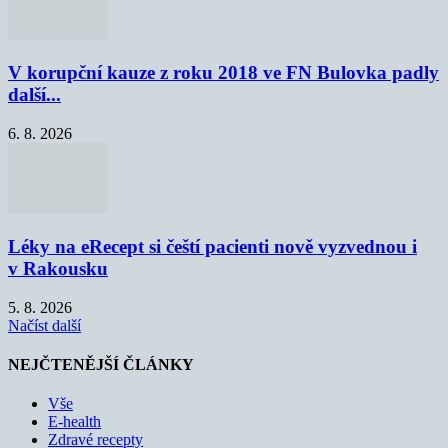
V korupční kauze z roku 2018 ve FN Bulovka padly
další...
6. 8. 2026
Léky na eRecept si čeští pacienti nově vyzvednou i
v Rakousku
5. 8. 2026
Načíst další
NEJČTENĚJŠÍ ČLÁNKY
Vše
E-health
Zdravé recepty