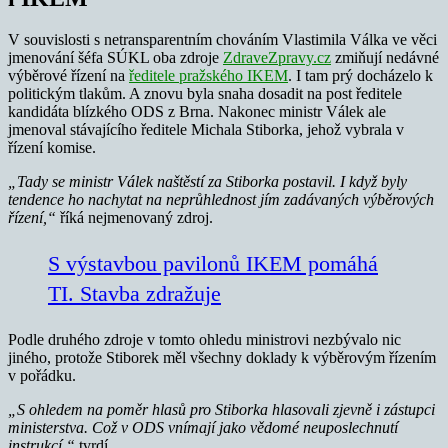
V souvislosti s netransparentním chováním Vlastimila Válka ve věci
jmenování šéfa SÚKL oba zdroje
ZdraveZpravy.cz
zmiňují nedávné
výběrové řízení na
ředitele pražského IKEM
. I tam prý docházelo k
politickým tlakům. A znovu byla snaha dosadit na post ředitele
kandidáta blízkého ODS z Brna. Nakonec ministr Válek ale
jmenoval stávajícího ředitele Michala Stiborka, jehož vybrala v
řízení komise.
„Tady se ministr Válek naštěstí za Stiborka postavil. I když byly
tendence ho nachytat na neprůhlednost jím zadávaných výběrových
řízení,“
říká nejmenovaný zdroj.
S výstavbou pavilonů IKEM pomáhá
TI. Stavba zdražuje
Podle druhého zdroje v tomto ohledu ministrovi nezbývalo nic
jiného, protože Stiborek měl všechny doklady k výběrovým řízením
v pořádku.
„S ohledem na poměr hlasů pro Stiborka hlasovali zjevně i zástupci
ministerstva. Což v ODS vnímají jako vědomé neuposlechnutí
instrukcí,“
tvrdí.