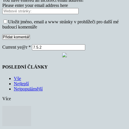
You have entered an incorrect email address!
Please enter your email address here
Uložit jméno, email a www stránky v prohlížeči pro další mé
budoucí komentáře
Current ye@r
*
POSLEDNÍ ČLÁNKY
Vše
Nejlepší
Nejpopulárnější
Více