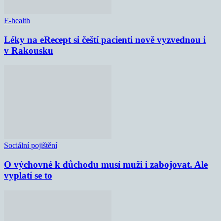
E-health
Léky na eRecept si čeští pacienti nově vyzvednou i
v Rakousku
Sociální pojištění
O výchovné k důchodu musí muži i zabojovat. Ale
vyplatí se to