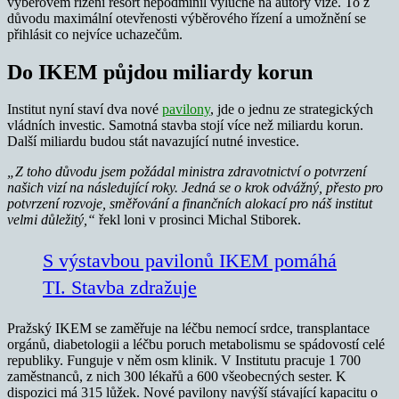
výběrovém řízení resort nepodmínil výlučně na autory vize. To z
důvodu maximální otevřenosti výběrového řízení a umožnění se
přihlásit co nejvíce uchazečům.
Do IKEM půjdou miliardy korun
Institut nyní staví dva nové
pavilony
, jde o jednu ze strategických
vládních investic. Samotná stavba stojí více než miliardu korun.
Další miliardu budou stát navazující nutné investice.
„Z toho důvodu jsem požádal ministra zdravotnictví o potvrzení
našich vizí na následující roky. Jedná se o krok odvážný, přesto pro
potvrzení rozvoje, směřování a finančních alokací pro náš institut
velmi důležitý,“
řekl loni v prosinci Michal Stiborek.
S výstavbou pavilonů IKEM pomáhá
TI. Stavba zdražuje
Pražský IKEM se zaměřuje na léčbu nemocí srdce, transplantace
orgánů, diabetologii a léčbu poruch metabolismu se spádovostí celé
republiky. Funguje v něm osm klinik. V Institutu pracuje 1 700
zaměstnanců, z nich 300 lékařů a 600 všeobecných sester. K
dispozici má 315 lůžek. Nové pavilony navýší stávající kapacitu o