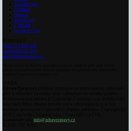
Sociální věci
Pojištění
Pharma
Rozhovory
E-Health
Ke kávě i čaji
KONTAKT
+420 777 264 528
+420 606 831 394
info@zdravezpravy.cz
Obsah serveru je chráněn autorským právem. Jakékoli jeho užití včetně
publikování nebo jiného šíření je zakázáno bez předchozího písemného
souhlasu Copywrite Company s.r.o.
O NÁS
ZdraveZpravy.cz
přinášejí informace ze zdravotnictví, zdravotní
péče a zdravého životního stylu s přesahem do sociální politiky.
Provozovatelem serveru je Copywrite Company s.r.o. Publikování
nebo další šíření obsahu serveru www.zdravezpravy.cz je bez
souhlasu společnosti Copywrite Company zakázáno. Copyright [c]
2020 Copywrite Company s.r.o. / Copyright [c] ČTK.
Kontaktujte nás:
info@zdravezpravy.cz
SLEDUJTE NÁS