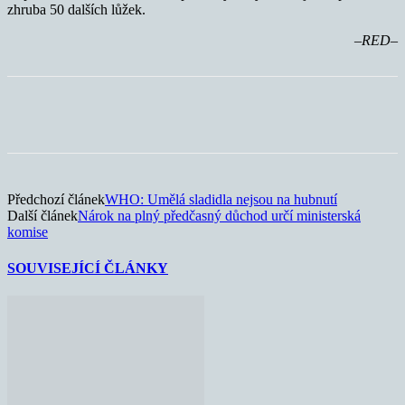
zhruba 50 dalších lůžek.
–RED–
Předchozí článek
WHO: Umělá sladidla nejsou na hubnutí
Další článek
Nárok na plný předčasný důchod určí ministerská
komise
SOUVISEJÍCÍ ČLÁNKY