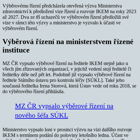
Výběrovému řízení předcházela otevřená výzva Ministerstva
zdravotnictví k předložení vize řízení a rozvoje IKEM na roky 2023
až 2027. Dva ze tří uchazečů ve výběrovém řízení předložili své
vize v rámci této výzvy a ministerstvo je vyzvalo k účasti ve
výběrovém řízení.
Výběrová řízení na ministerstvem řízené
instituce
MZ ČR vypsalo výběrové řízení na ředitele IKEM stejně jako u
všech jím zřizovaných organizací, v jejichž vedení stojí ředitelé či
ředitelky déle než pět let. Podobně již vypsalo výběrové řízení na
ředitele Státního ústavu pro kontrolu léčiv [SÚKL]. Také jeho
současná ředitelka Irena Storová, která Ústav vede od roku 2018, se
do výběrového řízení přihlásila.
MZ ČR vypsalo výběrové řízení na
nového šéfa SÚKL
Ministerstvo vypsalo loni v prosinci výzvu na vizi dalšího rozvoje
IKEM s termínem podání do poloviny letošního ledna. Účast ve