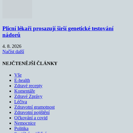
Plicní lékaři prosazují širší genetické testování
nádorů
4. 8. 2026
Načíst další
NEJČTENĚJŠÍ ČLÁNKY
Vše
E-health
Zdravé recepty
Komentáře
Zdravé Zprávy
Léčiva
Zdravotní gramotnost
Zdravotní pojištění
Očkování a covid
Nemocnice
Politika