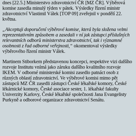
dnes [22.5.] Ministerstvo zdravotnictví ČR [MZ ČR]. Výběrová
komise zasedla minulý týden v pátek. Výsledky řízení ministr
zdravotnictví Vlastimil Válek [TOP 09] zveřejnil v pondělí 22.
května.
„Akceptuji doporučení výběrové komise, která byla složena velmi
reprezentativním způsobem a zasedali v ní jak zástupci příslušných
relevantních odborů ministerstva zdravotnictví, tak i významné
osobnosti z řad odborné veřejnosti,“
okomentoval výsledky
výběrového řízení ministr Válek.
Martinem Stiborkem představenou koncepci, respektive vizi dalšího
rozvoje Institutu vnímá jako záruku dalšího kvalitního rozvoje
IKEM. V odborné ministerské komisi zasedlo patnáct osob z
různých oblastí zdravotnictví. Ve výběrové komisi mimo pět
zástupců MZ ČR zasedli zástupci České lékařské komory, České
lékárnické komory, České asociace sester, 1. lékařské fakulty
Univerzity Karlovy, České lékařské společnosti Jana Evangelisty
Purkyně a odborové organizace zdravotnictví Senátu.