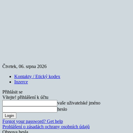
Čtvrtek, 06. srpna 2026
Kontakty / Etický kodex
Inzerce
Přihlásit se
Vítejte! přihlášení k účtu
vaše uživatelské jméno
heslo
Forgot your password? Get help
Prohlášení o zásadách ochrany osobních údajů
Obnova hesla