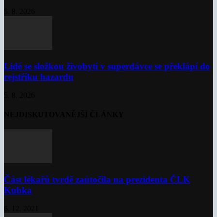
5. 8. 2026
Lidé se složkou živobytí v superdávce se překlápí do
rejstříku hazardu
5. 8. 2026
NEJDISKUTOVANĚJŠÍ ČLÁNKY
Část lékařů tvrdě zaútočila na prezidenta ČLK
Kubka
6. 12. 2021