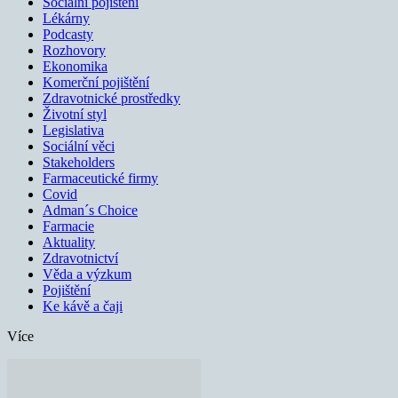
Sociální pojištění
Lékárny
Podcasty
Rozhovory
Ekonomika
Komerční pojištění
Zdravotnické prostředky
Životní styl
Legislativa
Sociální věci
Stakeholders
Farmaceutické firmy
Covid
Adman´s Choice
Farmacie
Aktuality
Zdravotnictví
Věda a výzkum
Pojištění
Ke kávě a čaji
Více