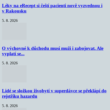
Léky na eRecept si čeští pacienti nově vyzvednou i
v Rakousku
5. 8. 2026
O výchovné k důchodu musí muži i zabojovat. Ale
vyplatí se...
5. 8. 2026
Lidé se složkou živobytí v superdávce se překlápí do
rejstříku hazardu
5. 8. 2026