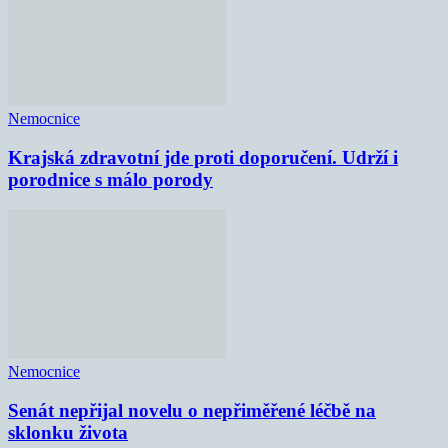
Nemocnice
Krajská zdravotní jde proti doporučení. Udrží i
porodnice s málo porody
Nemocnice
Senát nepřijal novelu o nepřiměřené léčbě na
sklonku života