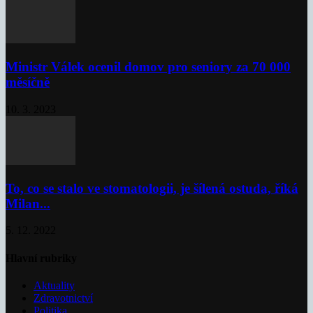
Ministr Válek ocenil domov pro seniory za 70 000
měsíčně
10. 3. 2023
To, co se stalo ve stomatologii, je šílená ostuda, říká
Milan...
5. 12. 2022
Hlavní rubriky
Aktuality
Zdravotnictví
Politika