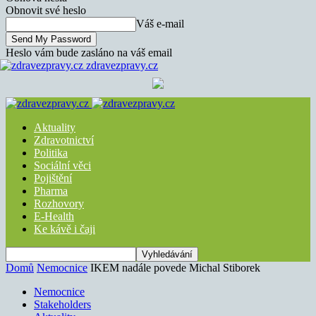
Obnovit své heslo
Váš e-mail
Heslo vám bude zasláno na váš email
zdravezpravy.cz
Aktuality
Zdravotnictví
Politika
Sociální věci
Pojištění
Pharma
Rozhovory
E-Health
Ke kávě i čaji
Domů
Nemocnice
IKEM nadále povede Michal Stiborek
Nemocnice
Stakeholders