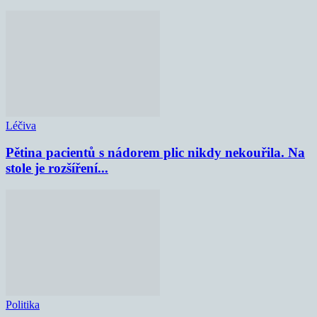
Léčiva
Pětina pacientů s nádorem plic nikdy nekouřila. Na
stole je rozšíření...
Politika