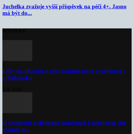
Juchelka zvažuje vyšší příspěvek na péči 4+. Jasno
má být do...
NOVINKY
Léky na eRecept si čeští pacienti nově vyzvednou i
v Rakousku
5. 8. 2026
O výchovné k důchodu musí muži i zabojovat. Ale
vyplatí se...