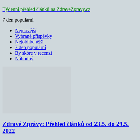
Týdenní přehled článků na ZdraveZpravy.cz
7 den populární
Nejnovější
Vybrané příspěvky
Nejoblíbenější
7 den populární
By skóre v recenzi
Náhodný
Zdravé Zprávy: Přehled článků od 23.5. do 29.5.
2022