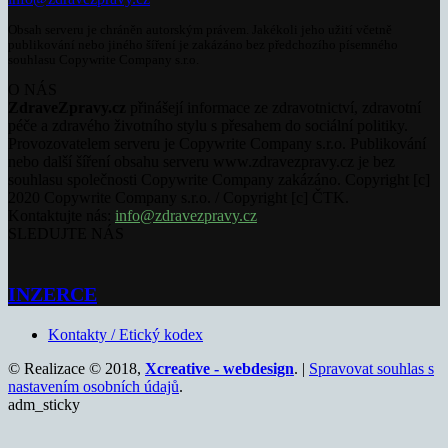
Obsah serveru je chráněn autorským právem. Jakékoli jeho užití včetně
publikování nebo jiného šíření je zakázáno bez předchozího písemného
souhlasu Copywrite Company s.r.o.
O NÁS
ZdraveZpravy.cz
přinášejí informace ze zdravotnictví, zdravotní
péče a zdravého životního stylu s přesahem do sociální politiky.
Provozovatelem serveru je Copywrite Company s.r.o. Publikování
nebo další šíření obsahu serveru www.zdravezpravy.cz je bez
souhlasu společnosti Copywrite Company zakázáno. Copyright [c]
2020 Copywrite Company s.r.o. / Copyright [c] ČTK.
Kontaktujte nás:
info@zdravezpravy.cz
SLEDUJTE NÁS
INZERCE
Kontakty / Etický kodex
© Realizace © 2018,
Xcreative - webdesign
. |
Spravovat souhlas s
nastavením osobních údajů
.
adm_sticky