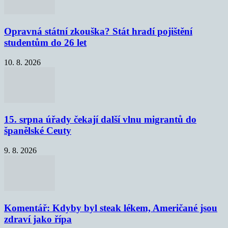
Opravná státní zkouška? Stát hradí pojištění
studentům do 26 let
10. 8. 2026
15. srpna úřady čekají další vlnu migrantů do
španělské Ceuty
9. 8. 2026
Komentář: Kdyby byl steak lékem, Američané jsou
zdraví jako řípa