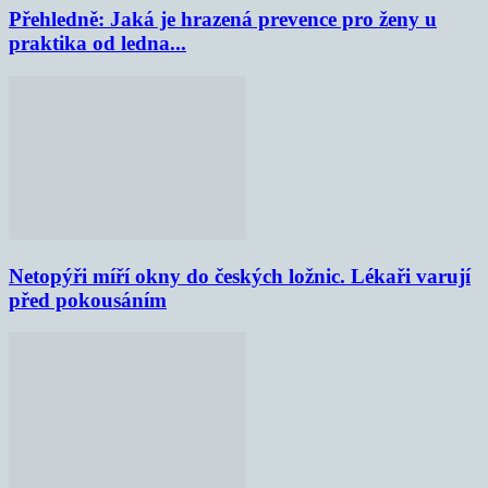
Přehledně: Jaká je hrazená prevence pro ženy u
praktika od ledna...
Netopýři míří okny do českých ložnic. Lékaři varují
před pokousáním