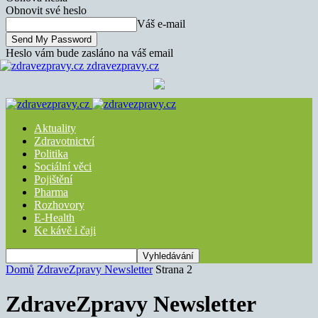
Obnovit své heslo
Váš e-mail
Heslo vám bude zasláno na váš email
zdravezpravy.cz
Aktuality
Zdravotnictví
Politika
Sociální věci
Pojištění
Pharma
Rozhovory
E-Health
Ke kávě i čaji
Domů
ZdraveZpravy Newsletter
Strana 2
ZdraveZpravy Newsletter