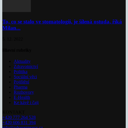
To, co se stalo ve stomatologii, je šílená ostuda, říká
Milan...
5. 12. 2022
Hlavní rubriky
Aktuality
Zdravotnictví
Politika
Sociální věci
Pojištění
Pharma
Rozhovory
E-Health
Ke kávě i čaji
KONTAKT
+420 777 264 528
+420 606 831 394
info@zdravezpravy.cz