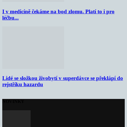
I v medicíně čekáme na bod zlomu. Platí to i pro
léčbu...
Lidé se složkou živobytí v superdávce se překlápí do
rejstříku hazardu
NOVINKY