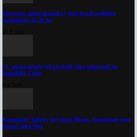
Opravná státní zkouška? Stát hradí pojištění
studentům do 26 let
10. 8. 2026
15. srpna úřady čekají další vlnu migrantů do
španělské Ceuty
9. 8. 2026
Komentář: Kdyby byl steak lékem, Američané jsou
zdraví jako řípa