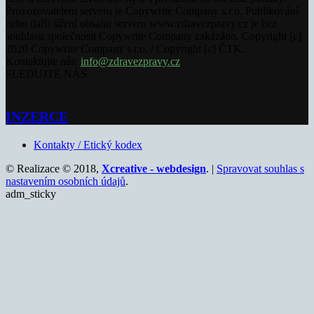
Provozovatelem serveru je Copywrite Company s.r.o. Publikování
nebo další šíření obsahu serveru www.zdravezpravy.cz je bez
souhlasu společnosti Copywrite Company zakázáno. Copyright [c]
2020 Copywrite Company s.r.o. / Copyright [c] ČTK.
Kontaktujte nás:
info@zdravezpravy.cz
SLEDUJTE NÁS
INZERCE
Kontakty / Etický kodex
© Realizace © 2018,
Xcreative - webdesign
. |
Spravovat souhlas s
nastavením osobních údajů
.
adm_sticky