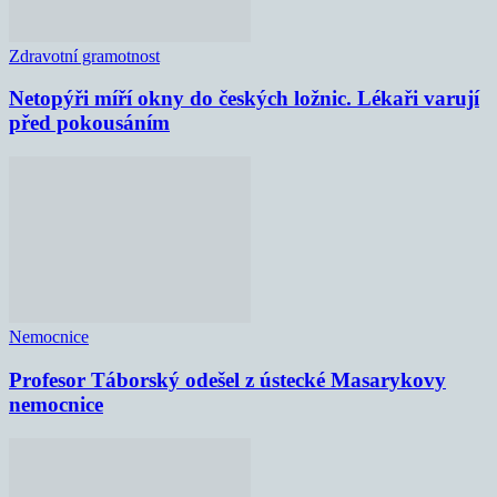
Zdravotní gramotnost
Netopýři míří okny do českých ložnic. Lékaři varují
před pokousáním
Nemocnice
Profesor Táborský odešel z ústecké Masarykovy
nemocnice