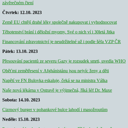
závěrečném čtení
Čtvrtek: 12.10. 2023
Země EU chtějí drahé léky společně nakupovat i vyhodnocovat
Těhotenství brání i děložní myomy. Své o nich ví i 30letá Jitka
Financování zdravotnictví je neudržitelné už i podle šéfa VZP ČR
Pátek: 13.10. 2023
Přesouvání pacientů ze severu Gazy je rozsudek smrti, uvedla WHO
Oběťmi zemětřesení v Afghánistánu jsou nejvíc ženy a děti
Napětí ve FN Bulovka eskaluje, čeká se na ministra Válka
Naše nová lékárna v Ostravě je výjimečná, říká šéf Dr. Maxe
Sobota: 14.10. 2023
Cizrnový burger v pohankové bulce lahodí i masožroutům
Neděle: 15.10. 2023