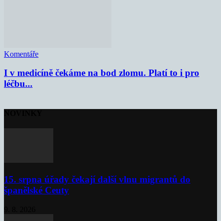
Komentáře
I v medicíně čekáme na bod zlomu. Platí to i pro
léčbu...
NOVINKY
15. srpna úřady čekají další vlnu migrantů do
španělské Ceuty
9. 8. 2026