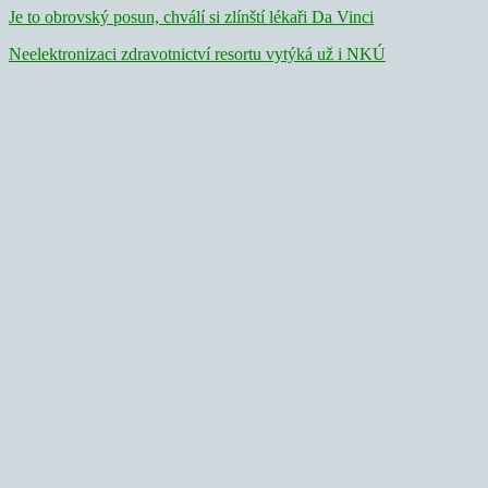
Je to obrovský posun, chválí si zlínští lékaři Da Vinci
Neelektronizaci zdravotnictví resortu vytýká už i NKÚ