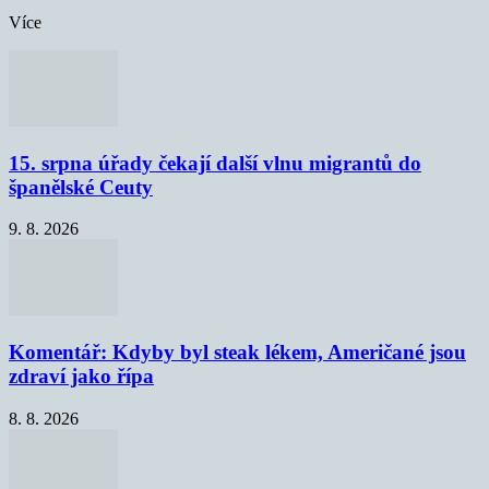
Více
15. srpna úřady čekají další vlnu migrantů do
španělské Ceuty
9. 8. 2026
Komentář: Kdyby byl steak lékem, Američané jsou
zdraví jako řípa
8. 8. 2026