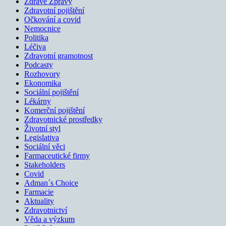
Zdravé Zprávy
Zdravotní pojištění
Očkování a covid
Nemocnice
Politika
Léčiva
Zdravotní gramotnost
Podcasty
Rozhovory
Ekonomika
Sociální pojištění
Lékárny
Komerční pojištění
Zdravotnické prostředky
Životní styl
Legislativa
Sociální věci
Farmaceutické firmy
Stakeholders
Covid
Adman´s Choice
Farmacie
Aktuality
Zdravotnictví
Věda a výzkum