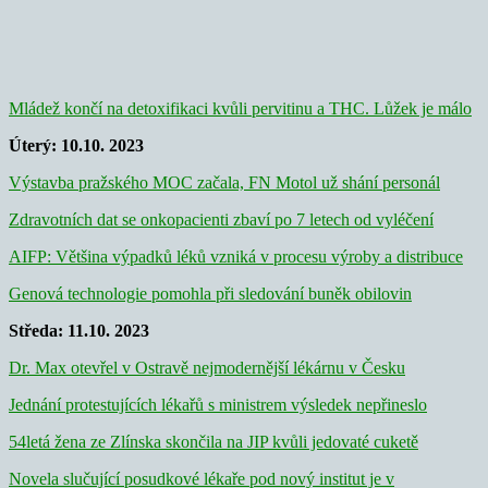
Mládež končí na detoxifikaci kvůli pervitinu a THC. Lůžek je málo
Úterý: 10.10. 2023
Výstavba pražského MOC začala, FN Motol už shání personál
Zdravotních dat se onkopacienti zbaví po 7 letech od vyléčení
AIFP: Většina výpadků léků vzniká v procesu výroby a distribuce
Genová technologie pomohla při sledování buněk obilovin
Středa: 11.10. 2023
Dr. Max otevřel v Ostravě nejmodernější lékárnu v Česku
Jednání protestujících lékařů s ministrem výsledek nepřineslo
54letá žena ze Zlínska skončila na JIP kvůli jedovaté cuketě
Novela slučující posudkové lékaře pod nový institut je v