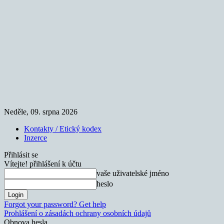
Neděle, 09. srpna 2026
Kontakty / Etický kodex
Inzerce
Přihlásit se
Vítejte! přihlášení k účtu
vaše uživatelské jméno
heslo
Forgot your password? Get help
Prohlášení o zásadách ochrany osobních údajů
Obnova hesla