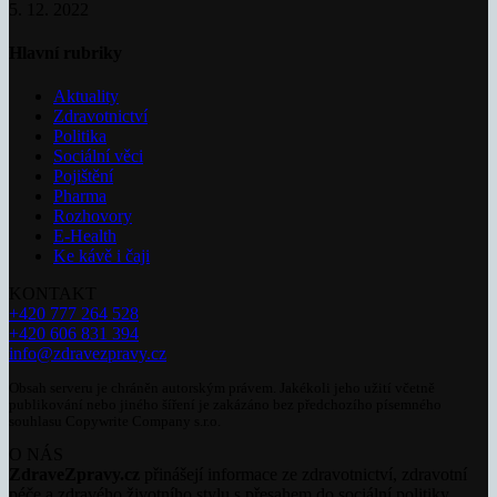
5. 12. 2022
Hlavní rubriky
Aktuality
Zdravotnictví
Politika
Sociální věci
Pojištění
Pharma
Rozhovory
E-Health
Ke kávě i čaji
KONTAKT
+420 777 264 528
+420 606 831 394
info@zdravezpravy.cz
Obsah serveru je chráněn autorským právem. Jakékoli jeho užití včetně
publikování nebo jiného šíření je zakázáno bez předchozího písemného
souhlasu Copywrite Company s.r.o.
O NÁS
ZdraveZpravy.cz
přinášejí informace ze zdravotnictví, zdravotní
péče a zdravého životního stylu s přesahem do sociální politiky.