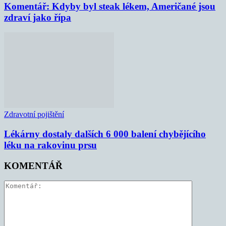
Komentář: Kdyby byl steak lékem, Američané jsou
zdraví jako řípa
Zdravotní pojištění
Lékárny dostaly dalších 6 000 balení chybějícího
léku na rakovinu prsu
KOMENTÁŘ