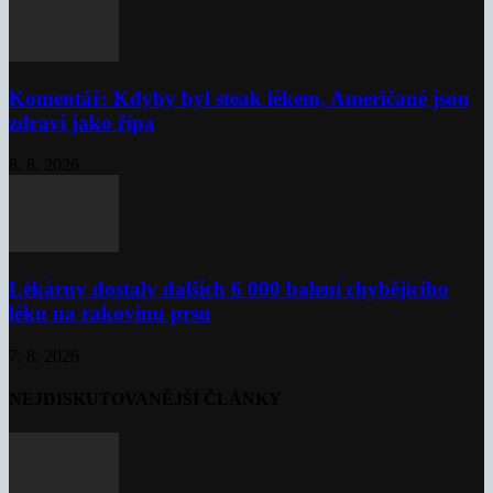
Komentář: Kdyby byl steak lékem, Američané jsou
zdraví jako řípa
8. 8. 2026
Lékárny dostaly dalších 6 000 balení chybějícího
léku na rakovinu prsu
7. 8. 2026
NEJDISKUTOVANĚJŠÍ ČLÁNKY