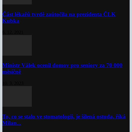
Část lékařů tvrdě zaútočila na prezidenta ČLK
Kubka
6. 12. 2021
Ministr Válek ocenil domov pro seniory za 70 000
měsíčně
10. 3. 2023
To, co se stalo ve stomatologii, je šílená ostuda, říká
Milan...