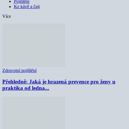
Pojištění
Ke kávě a čaji
Více
Zdravotní pojištění
Přehledně: Jaká je hrazená prevence pro ženy u
praktika od ledna...