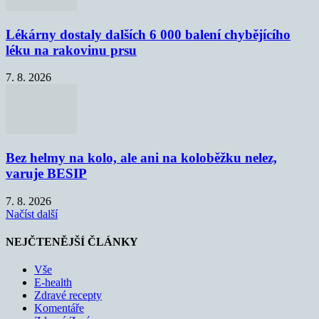
Lékárny dostaly dalších 6 000 balení chybějícího
léku na rakovinu prsu
7. 8. 2026
Bez helmy na kolo, ale ani na koloběžku nelez,
varuje BESIP
7. 8. 2026
Načíst další
NEJČTENĚJŠÍ ČLÁNKY
Vše
E-health
Zdravé recepty
Komentáře