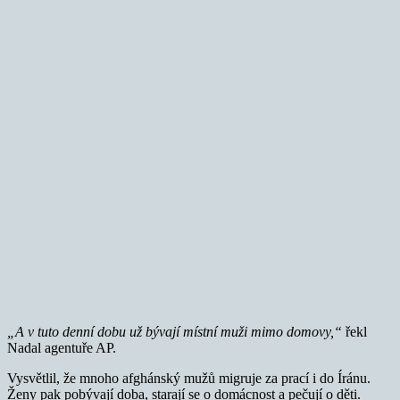
„A v tuto denní dobu už bývají místní muži mimo domovy,“
řekl
Nadal agentuře AP.
Vysvětlil, že mnoho afghánský mužů migruje za prací i do Íránu.
Ženy pak pobývají doba, starají se o domácnost a pečují o děti.