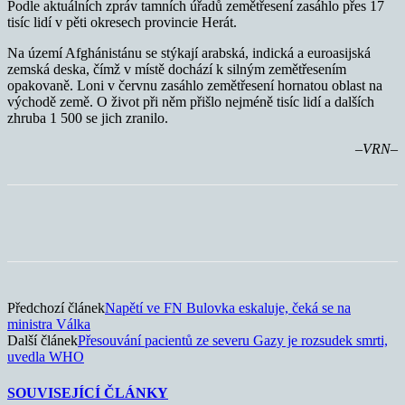
Podle aktuálních zpráv tamních úřadů zemětřesení zasáhlo přes 17
tisíc lidí v pěti okresech provincie Herát.
Na území Afghánistánu se stýkají arabská, indická a euroasijská
zemská deska, čímž v místě dochází k silným zemětřesením
opakovaně. Loni v červnu zasáhlo zemětřesení hornatou oblast na
východě země. O život při něm přišlo nejméně tisíc lidí a dalších
zhruba 1 500 se jich zranilo.
–VRN–
Předchozí článek
Napětí ve FN Bulovka eskaluje, čeká se na
ministra Válka
Další článek
Přesouvání pacientů ze severu Gazy je rozsudek smrti,
uvedla WHO
SOUVISEJÍCÍ ČLÁNKY