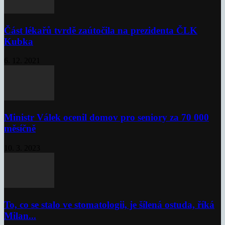
Část lékařů tvrdě zaútočila na prezidenta ČLK
Kubka
6. 12. 2021
Ministr Válek ocenil domov pro seniory za 70 000
měsíčně
10. 3. 2023
To, co se stalo ve stomatologii, je šílená ostuda, říká
Milan...