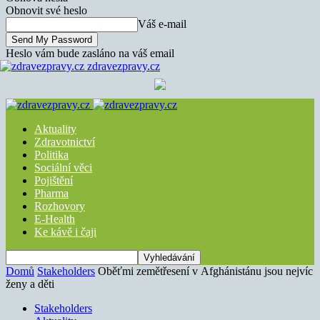
Obnovit své heslo
Váš e-mail
Heslo vám bude zasláno na váš email
zdravezpravy.cz
Aktuality
Zdravotnictví
Politika
Sociální věci
Pojištění
Pharma
Rozhovory
E-Health
Ke kávě i čaji
Domů
Stakeholders
Oběťmi zemětřesení v Afghánistánu jsou nejvíc
ženy a děti
Stakeholders