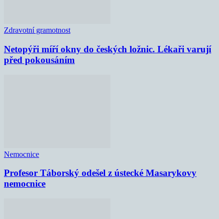
Zdravotní gramotnost
Netopýři míří okny do českých ložnic. Lékaři varují
před pokousáním
Nemocnice
Profesor Táborský odešel z ústecké Masarykovy
nemocnice