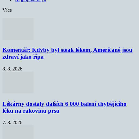
Více
Komentář: Kdyby byl steak lékem, Američané jsou
zdraví jako řípa
8. 8. 2026
Lékárny dostaly dalších 6 000 balení chybějícího
léku na rakovinu prsu
7. 8. 2026