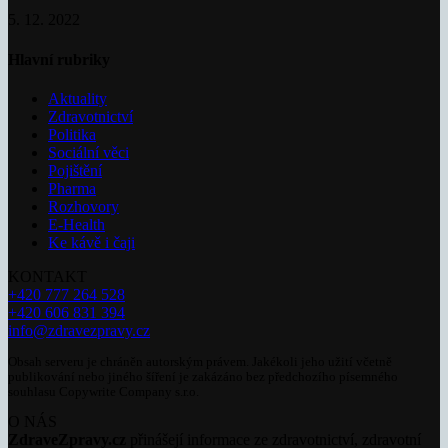
5. 12. 2022
Hlavní rubriky
Aktuality
Zdravotnictví
Politika
Sociální věci
Pojištění
Pharma
Rozhovory
E-Health
Ke kávě i čaji
KONTAKT
+420 777 264 528
+420 606 831 394
info@zdravezpravy.cz
Obsah serveru je chráněn autorským právem. Jakékoli jeho užití včetně
publikování nebo jiného šíření je zakázáno bez předchozího písemného
souhlasu Copywrite Company s.r.o.
O NÁS
ZdraveZpravy.cz
přinášejí informace ze zdravotnictví, zdravotní