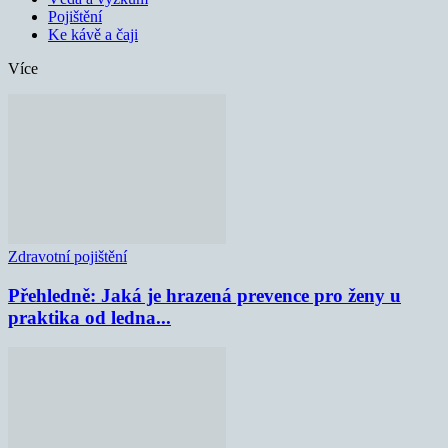
Pojištění
Ke kávě a čaji
Více
Zdravotní pojištění
Přehledně: Jaká je hrazená prevence pro ženy u
praktika od ledna...