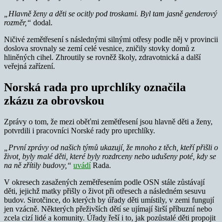
„Hlavně ženy a děti se ocitly pod troskami. Byl tam jasně genderový
rozměr,“
dodal.
Ničivé zemětřesení s následnými silnými otřesy podle něj v provincii
doslova srovnaly se zemí celé vesnice, zničily stovky domů z
hliněných cihel. Zhroutily se rovněž školy, zdravotnická a další
veřejná zařízení.
Norská rada pro uprchlíky označila
zkázu za obrovskou
Zprávy o tom, že mezi oběťmi zemětřesení jsou hlavně děti a ženy,
potvrdili i pracovníci Norské rady pro uprchlíky.
„První zprávy od našich týmů ukazují, že mnoho z těch, kteří přišli o
život, byly malé děti, které byly rozdrceny nebo udušeny poté, kdy se
na ně zřítily budovy,“
uvádí
Rada.
V okresech zasažených zemětřesením podle OSN stále zůstávají
děti, jejichž matky přišly o život při otřesech a následném sesuvu
budov. Sirotčince, do kterých by úřady děti umístily, v zemi fungují
jen vzácně. Některých přeživších dětí se ujímají širší příbuzní nebo
zcela cizí lidé a komunity. Úřady řeší i to, jak pozůstalé děti propojit