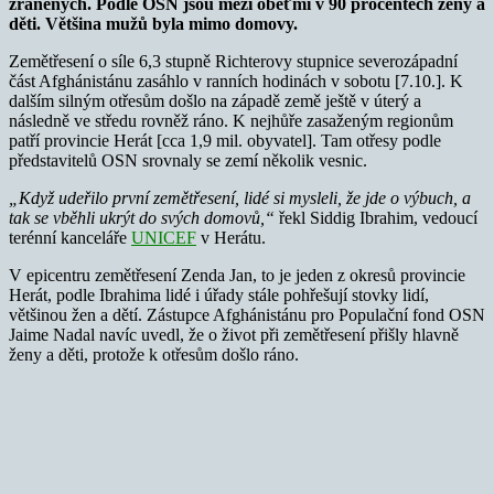
zraněných. Podle OSN jsou mezi oběťmi v 90 procentech ženy a
děti. Většina mužů byla mimo domovy.
Zemětřesení o síle 6,3 stupně Richterovy stupnice severozápadní
část Afghánistánu zasáhlo v ranních hodinách v sobotu [7.10.]. K
dalším silným otřesům došlo na západě země ještě v úterý a
následně ve středu rovněž ráno. K nejhůře zasaženým regionům
patří provincie Herát [cca 1,9 mil. obyvatel]. Tam otřesy podle
představitelů OSN srovnaly se zemí několik vesnic.
„Když udeřilo první zemětřesení, lidé si mysleli, že jde o výbuch, a
tak se vběhli ukrýt do svých domovů,“
řekl Siddig Ibrahim, vedoucí
terénní kanceláře
UNICEF
v Herátu.
V epicentru zemětřesení Zenda Jan, to je jeden z okresů provincie
Herát, podle Ibrahima lidé i úřady stále pohřešují stovky lidí,
většinou žen a dětí. Zástupce Afghánistánu pro Populační fond OSN
Jaime Nadal navíc uvedl, že o život při zemětřesení přišly hlavně
ženy a děti, protože k otřesům došlo ráno.