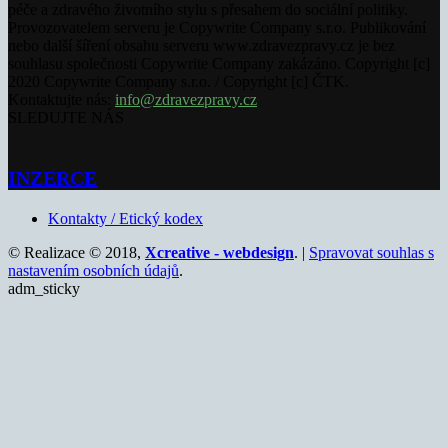
péče a zdravého životního stylu s přesahem do sociální politiky.
Provozovatelem serveru je Copywrite Company s.r.o. Publikování
nebo další šíření obsahu serveru www.zdravezpravy.cz je bez
souhlasu společnosti Copywrite Company zakázáno. Copyright [c]
2020 Copywrite Company s.r.o. / Copyright [c] ČTK.
Kontaktujte nás:
info@zdravezpravy.cz
SLEDUJTE NÁS
INZERCE
Kontakty / Etický kodex
© Realizace © 2018,
Xcreative - webdesign
. |
Spravovat souhlas s
nastavením osobních údajů
.
adm_sticky