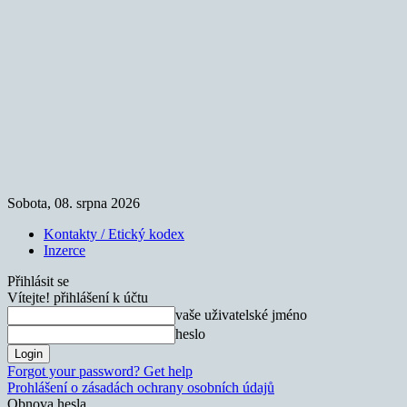
Sobota, 08. srpna 2026
Kontakty / Etický kodex
Inzerce
Přihlásit se
Vítejte! přihlášení k účtu
vaše uživatelské jméno
heslo
Forgot your password? Get help
Prohlášení o zásadách ochrany osobních údajů
Obnova hesla