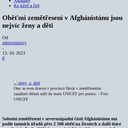
Aktuality
Ke kávě a čaji
Oběťmi zemětřesení v Afghánistánu jsou
nejvíc ženy a děti
Od
zdravezpravy
-
13. 10. 2023
0
Otec se svou dcerou v provincii Herát v zemětřesením
zasažené oblasti míří do stanu UNICEF pro pomoc. / Foto:
UNICEF
Sobotní zemětřesení v severozápadní části Afghánistánu má
podle tamních úřadů přes 2 500 obětí na životech a další tisíce