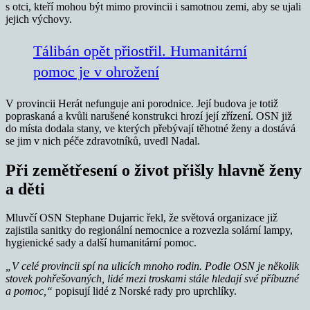
s otci, kteří mohou být mimo provincii i samotnou zemi, aby se ujali
jejich výchovy.
Tálibán opět přiostřil. Humanitární
pomoc je v ohrožení
V provincii Herát nefunguje ani porodnice. Její budova je totiž
popraskaná a kvůli narušené konstrukci hrozí její zřízení. OSN již
do místa dodala stany, ve kterých přebývají těhotné ženy a dostává
se jim v nich péče zdravotníků, uvedl Nadal.
Při zemětřesení o život přišly hlavně ženy
a děti
Mluvčí OSN Stephane Dujarric řekl, že světová organizace již
zajistila sanitky do regionální nemocnice a rozvezla solární lampy,
hygienické sady a další humanitární pomoc.
„V celé provincii spí na ulicích mnoho rodin. Podle OSN je několik
stovek pohřešovaných, lidé mezi troskami stále hledají své příbuzné
a pomoc,“
popisují lidé z Norské rady pro uprchlíky.