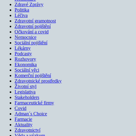
Zdravé Zprávy
Politika
Léčiva
Zdravotní gramotnost
Zdravotní pojištění
Očkování a covid
Nemocnice
Sociální pojištění
Lékárny
Podcasty
Rozhovory
Ekonomika
Sociální věci
Komerční pojištění
Zdravotnické prostředky
Životní styl
Legislativa
Stakeholders
Farmaceutické firmy
Covid
Adman´s Choice
Farmacie
Aktuality
Zdravotnictví
Věda a výzkum