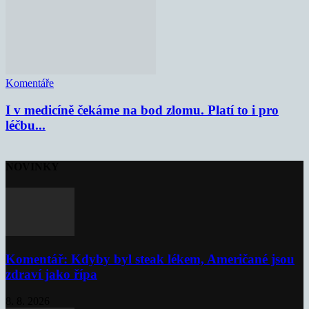
Komentáře
I v medicíně čekáme na bod zlomu. Platí to i pro
léčbu...
NOVINKY
Komentář: Kdyby byl steak lékem, Američané jsou
zdraví jako řípa
8. 8. 2026