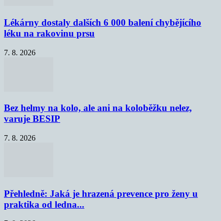
Lékárny dostaly dalších 6 000 balení chybějícího
léku na rakovinu prsu
7. 8. 2026
Bez helmy na kolo, ale ani na koloběžku nelez,
varuje BESIP
7. 8. 2026
Přehledně: Jaká je hrazená prevence pro ženy u
praktika od ledna...