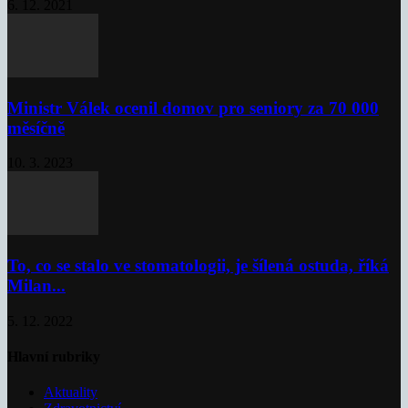
6. 12. 2021
Ministr Válek ocenil domov pro seniory za 70 000
měsíčně
10. 3. 2023
To, co se stalo ve stomatologii, je šílená ostuda, říká
Milan...
5. 12. 2022
Hlavní rubriky
Aktuality