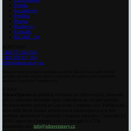
Zdravotnictví
Politika
Sociální věci
Pojištění
Pharma
Rozhovory
E-Health
Ke kávě i čaji
KONTAKT
+420 777 264 528
+420 606 831 394
info@zdravezpravy.cz
Obsah serveru je chráněn autorským právem. Jakékoli jeho užití včetně
publikování nebo jiného šíření je zakázáno bez předchozího písemného
souhlasu Copywrite Company s.r.o.
O NÁS
ZdraveZpravy.cz
přinášejí informace ze zdravotnictví, zdravotní
péče a zdravého životního stylu s přesahem do sociální politiky.
Provozovatelem serveru je Copywrite Company s.r.o. Publikování
nebo další šíření obsahu serveru www.zdravezpravy.cz je bez
souhlasu společnosti Copywrite Company zakázáno. Copyright [c]
2020 Copywrite Company s.r.o. / Copyright [c] ČTK.
Kontaktujte nás:
info@zdravezpravy.cz