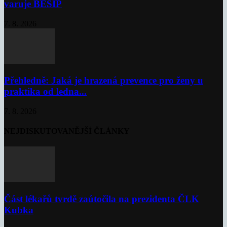
varuje BESIP
7. 8. 2026
Přehledně: Jaká je hrazená prevence pro ženy u
praktika od ledna...
7. 8. 2026
NEJDISKUTOVANĚJŠÍ ČLÁNKY
Část lékařů tvrdě zaútočila na prezidenta ČLK
Kubka