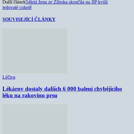
Další článek
54letá žena ze Zlínska skončila na JIP kvůli
jedovaté cuketě
SOUVISEJÍCÍ ČLÁNKY
Léčiva
Lékárny dostaly dalších 6 000 balení chybějícího
léku na rakovinu prsu