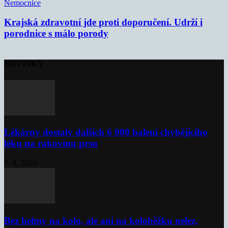
Nemocnice
Krajská zdravotní jde proti doporučení. Udrží i
porodnice s málo porody
NOVINKY
Lékárny dostaly dalších 6 000 balení chybějícího
léku na rakovinu prsu
7. 8. 2026
Bez helmy na kolo, ale ani na koloběžku nelez,