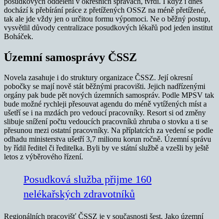
posudkových oddělení v okresních správách, tvrdí. I když i dnes
dochází k přebírání práce z přetížených OSSZ na méně přetížené,
tak ale jde vždy jen o určitou formu výpomoci. Ne o běžný postup,
vysvětlil důvody centralizace posudkových lékařů pod jeden institut
Boháček.
Územní samosprávy ČSSZ
Novela zasahuje i do struktury organizace ČSSZ. Její okresní
pobočky se mají nově stát běžnými pracovišti. Jejich nadřízenými
orgány pak bude pět nových územních samospráv. Podle MPSV tak
bude možné rychleji přesouvat agendu do méně vytížených míst a
ušetří se i na mzdách pro vedoucí pracovníky. Resort si od změny
slibuje snížení počtu vedoucích pracovníků zhruba o stovku a ti se
přesunou mezi ostatní pracovníky. Na příplatcích za vedení se podle
odhadu ministerstva ušetří 3,7 milionu korun ročně. Územní správu
by řídil ředitel či ředitelka. Byli by ve státní službě a vzešli by ještě
letos z výběrového řízení.
Posudková služba přijme 160
nelékařských zdravotníků
Regionálních pracovišť ČSSZ je v současnosti šest. Jako územní