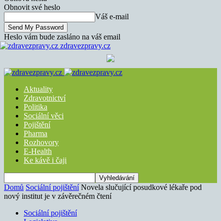
Obnovit své heslo
Váš e-mail
Heslo vám bude zasláno na váš email
zdravezpravy.cz
Aktuality
Zdravotnictví
Politika
Sociální věci
Pojištění
Pharma
Rozhovory
E-Health
Ke kávě i čaji
Domů
Sociální pojištění
Novela slučující posudkové lékaře pod
nový institut je v závěrečném čtení
Sociální pojištění