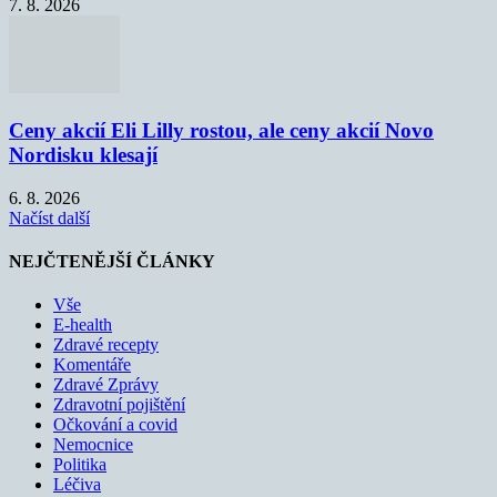
7. 8. 2026
Ceny akcií Eli Lilly rostou, ale ceny akcií Novo
Nordisku klesají
6. 8. 2026
Načíst další
NEJČTENĚJŠÍ ČLÁNKY
Vše
E-health
Zdravé recepty
Komentáře
Zdravé Zprávy
Zdravotní pojištění
Očkování a covid
Nemocnice
Politika
Léčiva