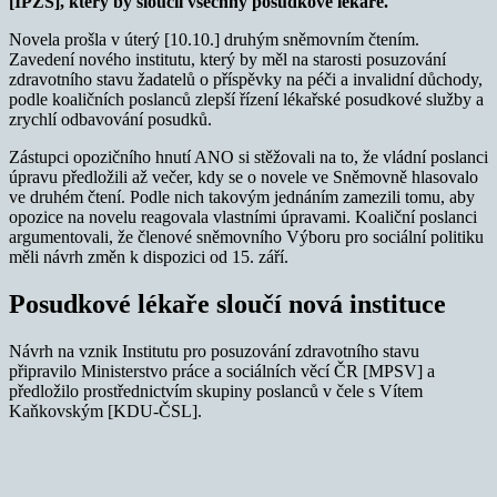
[IPZS], který by sloučil všechny posudkové lékaře.
Novela prošla v úterý [10.10.] druhým sněmovním čtením.
Zavedení nového institutu, který by měl na starosti posuzování
zdravotního stavu žadatelů o příspěvky na péči a invalidní důchody,
podle koaličních poslanců zlepší řízení lékařské posudkové služby a
zrychlí odbavování posudků.
Zástupci opozičního hnutí ANO si stěžovali na to, že vládní poslanci
úpravu předložili až večer, kdy se o novele ve Sněmovně hlasovalo
ve druhém čtení. Podle nich takovým jednáním zamezili tomu, aby
opozice na novelu reagovala vlastními úpravami. Koaliční poslanci
argumentovali, že členové sněmovního Výboru pro sociální politiku
měli návrh změn k dispozici od 15. září.
Posudkové lékaře sloučí nová instituce
Návrh na vznik Institutu pro posuzování zdravotního stavu
připravilo Ministerstvo práce a sociálních věcí ČR [MPSV] a
předložilo prostřednictvím skupiny poslanců v čele s Vítem
Kaňkovským [KDU-ČSL].