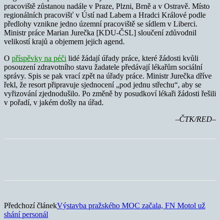
pracoviště zůstanou nadále v Praze, Plzni, Brně a v Ostravě. Místo
regionálních pracovišť v Ústí nad Labem a Hradci Králové podle
předlohy vznikne jedno územní pracoviště se sídlem v Liberci.
Ministr práce Marian Jurečka [KDU-ČSL] sloučení zdůvodnil
velikostí krajů a objemem jejich agend.
O
příspěvky na péči
lidé žádají úřady práce, které žádosti kvůli
posouzení zdravotního stavu žadatele předávají lékařům sociální
správy. Spis se pak vrací zpět na úřady práce. Ministr Jurečka dříve
řekl, že resort připravuje sjednocení „pod jednu střechu“, aby se
vyřizování zjednodušilo. Po změně by posudkoví lékaři žádosti řešili
v pořadí, v jakém došly na úřad.
–ČTK/RED–
Předchozí článek
Výstavba pražského MOC začala, FN Motol už
shání personál