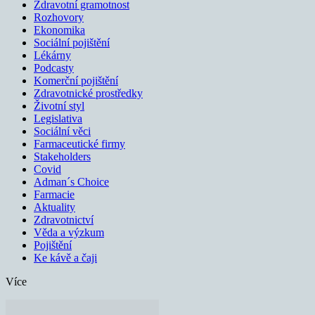
Zdravotní gramotnost
Rozhovory
Ekonomika
Sociální pojištění
Lékárny
Podcasty
Komerční pojištění
Zdravotnické prostředky
Životní styl
Legislativa
Sociální věci
Farmaceutické firmy
Stakeholders
Covid
Adman´s Choice
Farmacie
Aktuality
Zdravotnictví
Věda a výzkum
Pojištění
Ke kávě a čaji
Více