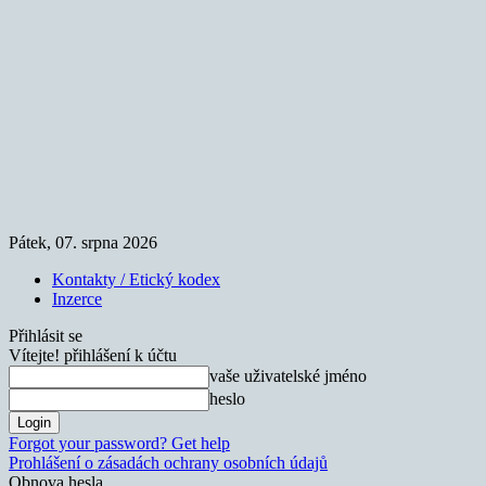
Pátek, 07. srpna 2026
Kontakty / Etický kodex
Inzerce
Přihlásit se
Vítejte! přihlášení k účtu
vaše uživatelské jméno
heslo
Forgot your password? Get help
Prohlášení o zásadách ochrany osobních údajů
Obnova hesla