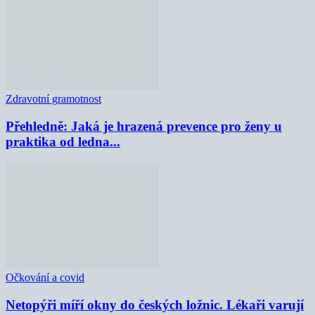
Zdravotní gramotnost
Přehledně: Jaká je hrazená prevence pro ženy u
praktika od ledna...
Očkování a covid
Netopýři míří okny do českých ložnic. Lékaři varují