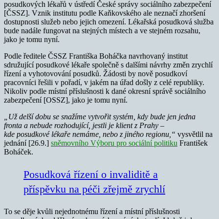
posudkových lékařů v ústředí České správy sociálního zabezpečení
[ČSSZ]. Vznik institutu podle Kaňkovského ale neznačí zhoršení
dostupnosti služeb nebo jejich omezení. Lékařská posudková služba
bude nadále fungovat na stejných místech a ve stejném rozsahu,
jako je tomu nyní.
Podle ředitele ČSSZ Františka Boháčka navrhovaný institut
sdružující posudkové lékaře společně s dalšími návrhy změn zrychlí
řízení a vyhotovování posudků. Žádosti by nově posudkoví
pracovníci řešili v pořadí, v jakém na úřad došly z celé republiky.
Nikoliv podle místní příslušnosti k dané okresní správě sociálního
zabezpečení [OSSZ], jako je tomu nyní.
„Už delší dobu se snažíme vytvořit systém, kdy bude jen jedna
fronta a nebude rozhodující, jestli je klient z Prahy –
kde posudkové lékaře nemáme, nebo z jiného regionu,“
vysvětlil na
jednání [26.9.]
sněmovního Výboru pro sociální politiku
František
Boháček.
Posudková řízení o invaliditě a
příspěvku na péči zřejmě zrychlí
To se děje kvůli nejednotnému řízení a místní příslušnosti