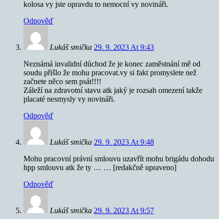
kolosa vy jste opravdu to nemocní vy novináři.
Odpověď
Lukáš smička
29. 9. 2023 At 9:43
Neznámá invalidní důchod že je konec zaměstnání mě od
soudu přišlo že mohu pracovat.vy si fakt promyslete než
začnete něco sem psát!!!!
Záleží na zdravotní stavu atk jaký je rozsah omezení takže
placaté nesmysly vy novináři.
Odpověď
Lukáš smička
29. 9. 2023 At 9:48
Mohu pracovní právní smlouvu uzavřít mohu brigádu dohodu
hpp smlouvu atk že ty … … [redakčně upraveno]
Odpověď
Lukáš smička
29. 9. 2023 At 9:57