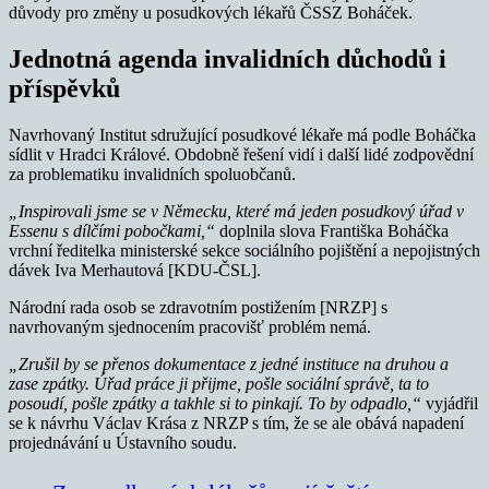
důvody pro změny u posudkových lékařů ČSSZ Boháček.
Jednotná agenda invalidních důchodů i
příspěvků
Navrhovaný Institut sdružující posudkové lékaře má podle Boháčka
sídlit v Hradci Králové. Obdobně řešení vidí i další lidé zodpovědní
za problematiku invalidních spoluobčanů.
„Inspirovali jsme se v Německu, které má jeden posudkový úřad v
Essenu s dílčími pobočkami,“
doplnila slova Františka Boháčka
vrchní ředitelka ministerské sekce sociálního pojištění a nepojistných
dávek Iva Merhautová [KDU-ČSL].
Národní rada osob se zdravotním postižením [NRZP] s
navrhovaným sjednocením pracovišť problém nemá.
„Zrušil by se přenos dokumentace z jedné instituce na druhou a
zase zpátky. Úřad práce ji přijme, pošle sociální správě, ta to
posoudí, pošle zpátky a takhle si to pinkají. To by odpadlo,“
vyjádřil
se k návrhu Václav Krása z NRZP s tím, že se ale obává napadení
projednávání u Ústavního soudu.