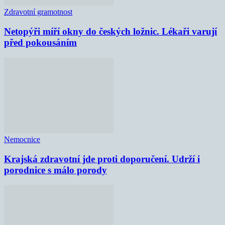
Zdravotní gramotnost
Netopýři míří okny do českých ložnic. Lékaři varují
před pokousáním
Nemocnice
Krajská zdravotní jde proti doporučení. Udrží i
porodnice s málo porody