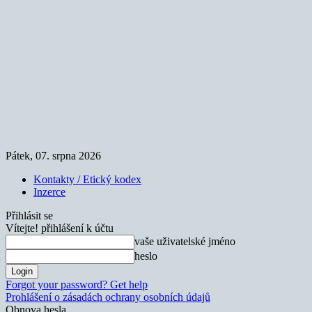
Pátek, 07. srpna 2026
Kontakty / Etický kodex
Inzerce
Přihlásit se
Vítejte! přihlášení k účtu
vaše uživatelské jméno
heslo
Forgot your password? Get help
Prohlášení o zásadách ochrany osobních údajů
Obnova hesla