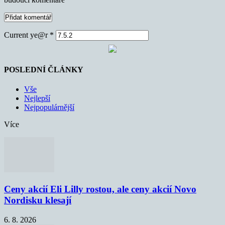
Current ye@r
*
POSLEDNÍ ČLÁNKY
Vše
Nejlepší
Nejpopulárnější
Více
Ceny akcií Eli Lilly rostou, ale ceny akcií Novo
Nordisku klesají
6. 8. 2026