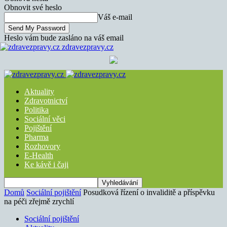
Obnovit své heslo
Váš e-mail
Heslo vám bude zasláno na váš email
zdravezpravy.cz
Aktuality
Zdravotnictví
Politika
Sociální věci
Pojištění
Pharma
Rozhovory
E-Health
Ke kávě i čaji
Domů
Sociální pojištění
Posudková řízení o invaliditě a příspěvku
na péči zřejmě zrychlí
Sociální pojištění