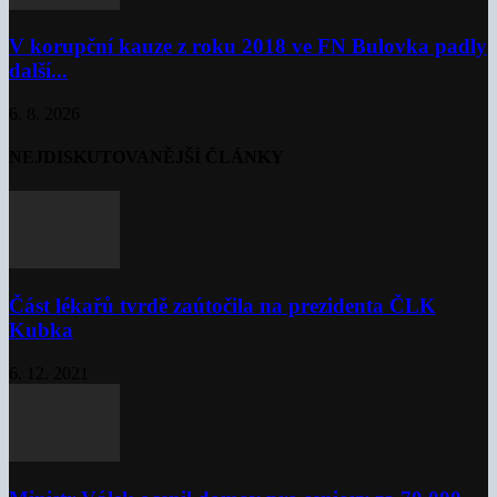
V korupční kauze z roku 2018 ve FN Bulovka padly
další...
6. 8. 2026
NEJDISKUTOVANĚJŠÍ ČLÁNKY
Část lékařů tvrdě zaútočila na prezidenta ČLK
Kubka
6. 12. 2021