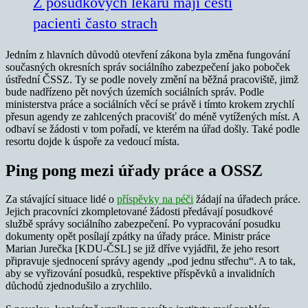
Z posudkových lékařů mají čeští
pacienti často strach
Jedním z hlavních důvodů otevření zákona byla změna fungování
současných okresních správ sociálního zabezpečení jako poboček
ústřední ČSSZ. Ty se podle novely změní na běžná pracoviště, jimž
bude nadřízeno pět nových územích sociálních správ. Podle
ministerstva práce a sociálních věcí se právě i tímto krokem zrychlí
přesun agendy ze zahlcených pracovišť do méně vytížených míst. A
odbaví se žádosti v tom pořadí, ve kterém na úřad došly. Také podle
resortu dojde k úspoře za vedoucí místa.
Ping pong mezi úřady práce a OSSZ
Za stávající situace lidé o
příspěvky na péči
žádají na úřadech práce.
Jejich pracovníci zkompletované žádosti předávají posudkové
službě správy sociálního zabezpečení. Po vypracování posudku
dokumenty opět posílají zpátky na úřady práce. Ministr práce
Marian Jurečka [KDU-ČSL] se již dříve vyjádřil, že jeho resort
připravuje sjednocení správy agendy „pod jednu střechu“. A to tak,
aby se vyřizování posudků, respektive příspěvků a invalidních
důchodů zjednodušilo a zrychlilo.