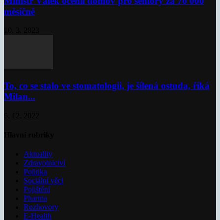
Ministr Válek ocenil domov pro seniory za 70 000
měsíčně
10. 3. 2023
To, co se stalo ve stomatologii, je šílená ostuda, říká
Milan...
5. 12. 2022
Hlavní rubriky
Aktuality
Zdravotnictví
Politika
Sociální věci
Pojištění
Pharma
Rozhovory
E-Health