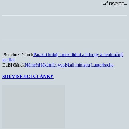
–ČTK/RED–
Předchozí článek
Paraziti kolují i mezi lidmi a lidoopy a neohrožují
jen lidi
Další článek
Němečtí lékárníci vypískali ministra Lauterbacha
SOUVISEJÍCÍ ČLÁNKY