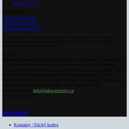
Ke kávě i čaji
KONTAKT
+420 777 264 528
+420 606 831 394
info@zdravezpravy.cz
Obsah serveru je chráněn autorským právem. Jakékoli jeho užití včetně
publikování nebo jiného šíření je zakázáno bez předchozího písemného
souhlasu Copywrite Company s.r.o.
O NÁS
ZdraveZpravy.cz
přinášejí informace ze zdravotnictví, zdravotní
péče a zdravého životního stylu s přesahem do sociální politiky.
Provozovatelem serveru je Copywrite Company s.r.o. Publikování
nebo další šíření obsahu serveru www.zdravezpravy.cz je bez
souhlasu společnosti Copywrite Company zakázáno. Copyright [c]
2020 Copywrite Company s.r.o. / Copyright [c] ČTK.
Kontaktujte nás:
info@zdravezpravy.cz
SLEDUJTE NÁS
INZERCE
Kontakty / Etický kodex