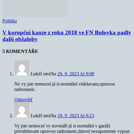
Politika
V korupční kauze z roku 2018 ve FN Bulovka padly
další obžaloby
5 KOMENTÁŘE
Lukáš smička
29. 9. 2023 At 9:08
Ne vy jste nemocní já si normální videlavam,opravou
radiostanic.
Odpověď
Lukáš smička
29. 9. 2023 At 9:23
Vy jste nemocní vy novináři já si normální v garáži
prividelavam opravou radiostanic,hlavní nezapomente vypsat