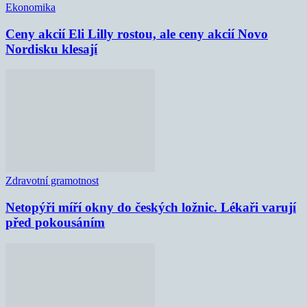
Ekonomika
Ceny akcií Eli Lilly rostou, ale ceny akcií Novo
Nordisku klesají
Zdravotní gramotnost
Netopýři míří okny do českých ložnic. Lékaři varují
před pokousáním