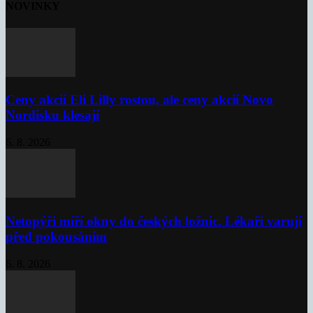
NOVINKY
Ceny akcií Eli Lilly rostou, ale ceny akcií Novo
Nordisku klesají
6. 8. 2026
Netopýři míří okny do českých ložnic. Lékaři varují
před pokousáním
6. 8. 2026