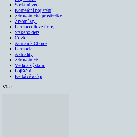
Sociální věci
Komerční pojištění
Zdravotnické prostředky
Životní styl
Farmaceutické firmy
Stakeholders
Covid
Adman´s Choice
Farmacie
Aktuality
Zdravotnictví
Věda a výzkum
Pojištění
Ke kávě a čaji
Více