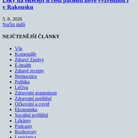
Léky na eRecept si čeští pacienti nově vyzvednou i
v Rakousku
5. 8. 2026
Načíst další
NEJČTENĚJŠÍ ČLÁNKY
Vše
Komentáře
Zdravé Zprávy
E-health
Zdravé recepty
Nemocnice
Politika
Léčiva
Zdravotní gramotnost
Zdravotní pojištění
Očkování a covid
Ekonomika
Sociální pojištění
Lékárny
Podcasty
Rozhovory
Legislativa