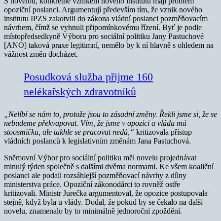
S novelou, konkrétně vznikem nového institutu mají problém
opoziční poslanci. Argumentují především tím, že vznik nového
institutu IPZS zakotvili do zákona vládní poslanci pozměňovacím
návrhem, čímž se vyhnuli připomínkovému řízení. Byť je podle
místopředsedkyně Výboru pro sociální politiku Jany Pastuchové
[ANO] taková praxe legitimní, nemělo by k ní hlavně s ohledem na
vážnost změn docházet.
Posudková služba přijme 160
nelékařských zdravotníků
„Nelíbí se nám to, protože jsou to zásadní změny. Řekli jsme si, že se
nebudeme překvapovat. Vím, že jsme v opozici a vláda má
stoosmičku, ale takhle se pracovat nedá,“
kritizovala přístup
vládních poslanců k legislativním změnám Jana Pastuchová.
Sněmovní Výbor pro sociální politiku měl novelu projednávat
minulý týden společně s dalšími dvěma normami. Ke všem koaliční
poslanci ale podali rozsáhlejší pozměňovací návrhy z dílny
ministerstva práce. Opoziční zákonodárci to rovněž ostře
kritizovali. Ministr Jurečka argumentoval, že opozice postupovala
stejně, když byla u vlády. Dodal, že pokud by se čekalo na další
novelu, znamenalo by to minimálně jednoroční zpoždění.