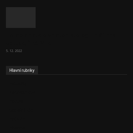
To, co se stalo ve stomatologii, je šílená
ostuda, říká Milan...
5. 12. 2022
Hlavní rubriky
Aktuality
Zdravotnictví
Politika
Sociální věci
Pojištění
Pharma