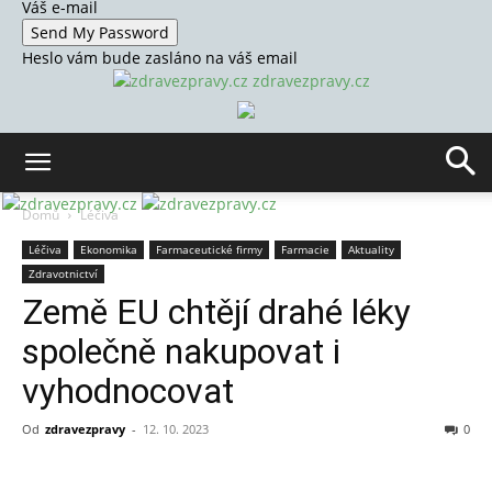
Váš e-mail
Heslo vám bude zasláno na váš email
zdravezpravy.cz
Domů
Léčiva
Léčiva
Ekonomika
Farmaceutické firmy
Farmacie
Aktuality
Zdravotnictví
Země EU chtějí drahé léky
společně nakupovat i
vyhodnocovat
Od
zdravezpravy
-
12. 10. 2023
0