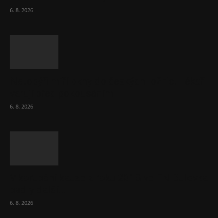
6. 8. 2026
Netopýři míří okny do českých ložnic. Lékaři
varují před pokousáním
6. 8. 2026
V korupční kauze z roku 2018 ve FN Bulovka
padly další...
6. 8. 2026