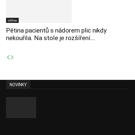
Léčiva
Pětina pacientů s nádorem plic nikdy
nekouřila. Na stole je rozšíření...
NOVINKY
Ceny akcií Eli Lilly rostou, ale ceny akcií
Novo Nordisku klesají