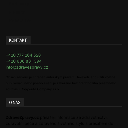
Rozhovory
E-Health
Ke kávě i čaji
KONTAKT
+420 777 264 528
+420 606 831 394
info@zdravezpravy.cz
Obsah serveru je chráněn autorským právem. Jakékoli jeho užití včetně
publikování nebo jiného šíření je zakázáno bez předchozího písemného
souhlasu Copywrite Company s.r.o.
O NÁS
ZdraveZpravy.cz
přinášejí informace ze zdravotnictví,
zdravotní péče a zdravého životního stylu s přesahem do