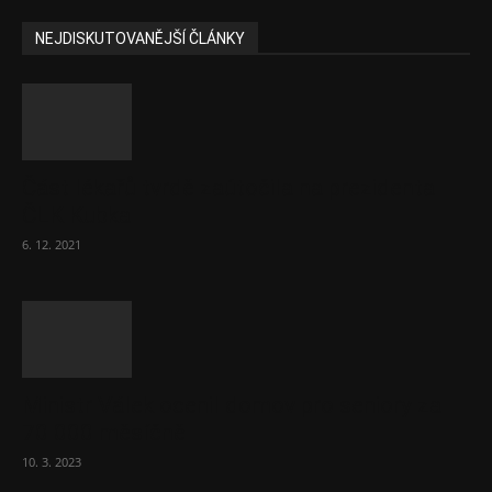
NEJDISKUTOVANĚJŠÍ ČLÁNKY
Část lékařů tvrdě zaútočila na prezidenta
ČLK Kubka
6. 12. 2021
Ministr Válek ocenil domov pro seniory za
70 000 měsíčně
10. 3. 2023