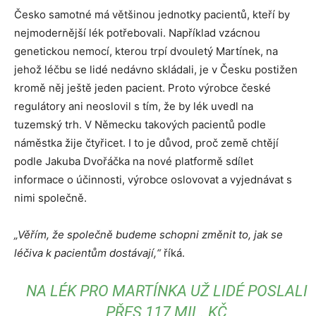
Česko samotné má většinou jednotky pacientů, kteří by
nejmodernější lék potřebovali. Například vzácnou
genetickou nemocí, kterou trpí dvouletý Martínek, na
jehož léčbu se lidé nedávno skládali, je v Česku postižen
kromě něj ještě jeden pacient. Proto výrobce české
regulátory ani neoslovil s tím, že by lék uvedl na
tuzemský trh. V Německu takových pacientů podle
náměstka žije čtyřicet. I to je důvod, proč země chtějí
podle Jakuba Dvořáčka na nové platformě sdílet
informace o účinnosti, výrobce oslovovat a vyjednávat s
nimi společně.
„Věřím, že společně budeme schopni změnit to, jak se
léčiva k pacientům dostávají,“
říká.
NA LÉK PRO MARTÍNKA UŽ LIDÉ POSLALI
PŘES 117 MIL. KČ