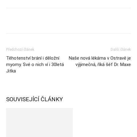
Předchozí článek
Další článek
Těhotenství brání i děložní
Naše nová lékárna v Ostravě je
myomy. Své o nich ví i 30letá
výjimečná, říká šéf Dr. Maxe
Jitka
SOUVISEJÍCÍ ČLÁNKY