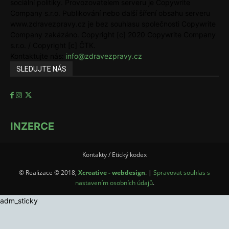
sociální politiky. Provozovatelem serveru je Copywrite
Company s.r.o. Publikování nebo další šíření obsahu serveru
www.zdravezpravy.cz je bez souhlasu společnosti Copywrite
Company zakázáno. Copyright [c] 2020 Copywrite Company
s.r.o. / Copyright [c] ČTK.
Kontaktujte nás:
info@zdravezpravy.cz
SLEDUJTE NÁS
INZERCE
Kontakty / Etický kodex
© Realizace © 2018,
Xcreative - webdesign
. |
Spravovat souhlas s
nastavením osobních údajů
.
adm_sticky