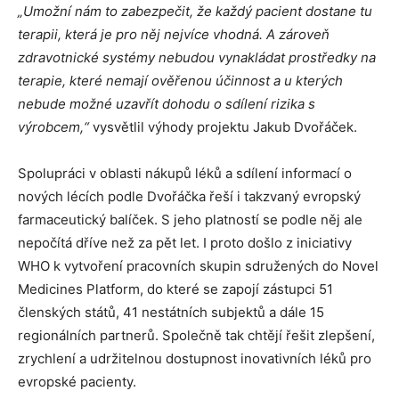
„Umožní nám to zabezpečit, že každý pacient dostane tu
terapii, která je pro něj nejvíce vhodná. A zároveň
zdravotnické systémy nebudou vynakládat prostředky na
terapie, které nemají ověřenou účinnost a u kterých
nebude možné uzavřít dohodu o sdílení rizika s
výrobcem,“
vysvětlil výhody projektu Jakub Dvořáček.
Spolupráci v oblasti nákupů léků a sdílení informací o
nových lécích podle Dvořáčka řeší i takzvaný evropský
farmaceutický balíček. S jeho platností se podle něj ale
nepočítá dříve než za pět let. I proto došlo z iniciativy
WHO k vytvoření pracovních skupin sdružených do Novel
Medicines Platform, do které se zapojí zástupci 51
členských států, 41 nestátních subjektů a dále 15
regionálních partnerů. Společně tak chtějí řešit zlepšení,
zrychlení a udržitelnou dostupnost inovativních léků pro
evropské pacienty.