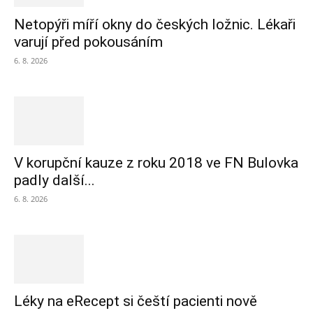
Netopýři míří okny do českých ložnic. Lékaři
varují před pokousáním
6. 8. 2026
V korupční kauze z roku 2018 ve FN Bulovka
padly další...
6. 8. 2026
Léky na eRecept si čeští pacienti nově