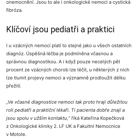
onemocnění. Jsou to ale i onkologické nemoci a cystická
fibróza.
Klíčoví jsou pediatři a praktici
I u vzácných nemocí platí to stejné jako u všech ostatních
diagnóz. Úspěšná léčba je podmíněna včasnou a
správnou diagnostikou. A i když pouze necelých pět
procent ze vzácných chorob lze léčit, u některých z nich
lze tlumit projevy nemoci a významně prodloužit délku
přežití.
„Ve včasné diagnostice nemoci tak proto hrají důležitou
roli pediatři a praktiční lékaři. Ti pacienta dobře znají a
jsou spolu v užším kontaktu,“
říká Kateřina Kopečková
z Onkologické kliniky 2. LF UK a Fakultní Nemocnice
v Motole.