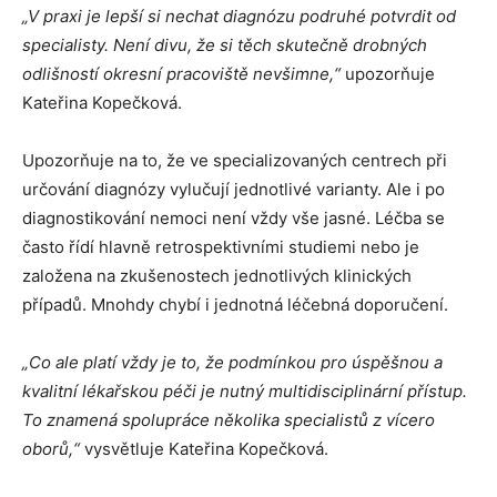
„V praxi je lepší si nechat diagnózu podruhé potvrdit od
specialisty. Není divu, že si těch skutečně drobných
odlišností okresní pracoviště nevšimne,“
upozorňuje
Kateřina Kopečková.
Upozorňuje na to, že ve specializovaných centrech při
určování diagnózy vylučují jednotlivé varianty. Ale i po
diagnostikování nemoci není vždy vše jasné. Léčba se
často řídí hlavně retrospektivními studiemi nebo je
založena na zkušenostech jednotlivých klinických
případů. Mnohdy chybí i jednotná léčebná doporučení.
„Co ale platí vždy je to, že podmínkou pro úspěšnou a
kvalitní lékařskou péči je nutný multidisciplinární přístup.
To znamená spolupráce několika specialistů z vícero
oborů,“
vysvětluje Kateřina Kopečková.