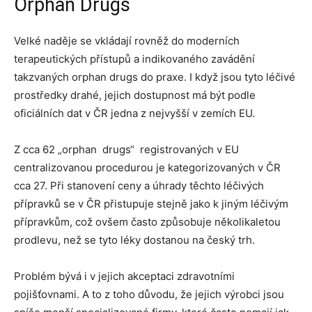
Orphan Drugs
Velké naděje se vkládají rovněž do moderních
terapeutických přístupů a indikovaného zavádění
takzvaných orphan drugs do praxe. I když jsou tyto léčivé
prostředky drahé, jejich dostupnost má být podle
oficiálních dat v ČR jedna z nejvyšší v zemích EU.
Z cca 62 „orphan drugs“ registrovaných v EU
centralizovanou procedurou je kategorizovaných v ČR
cca 27. Při stanovení ceny a úhrady těchto léčivých
přípravků se v ČR přistupuje stejně jako k jiným léčivým
přípravkům, což ovšem často způsobuje několikaletou
prodlevu, než se tyto léky dostanou na český trh.
Problém bývá i v jejich akceptaci zdravotními
pojišťovnami. A to z toho důvodu, že jejich výrobci jsou