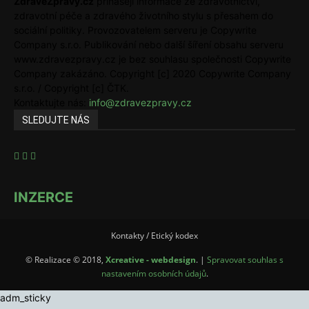
ZdraveZpravy.cz
přinášejí informace ze zdravotnictví,
zdravotní péče a zdravého životního stylu s přesahem do
sociální politiky. Provozovatelem serveru je Copywrite
Company s.r.o. Publikování nebo další šíření obsahu serveru
www.zdravezpravy.cz je bez souhlasu společnosti Copywrite
Company zakázáno. Copyright [c] 2020 Copywrite Company
s.r.o. / Copyright [c] ČTK.
Kontaktujte nás:
info@zdravezpravy.cz
SLEDUJTE NÁS
INZERCE
Kontakty / Etický kodex
© Realizace © 2018,
Xcreative - webdesign
. |
Spravovat souhlas s
nastavením osobních údajů
.
adm_sticky