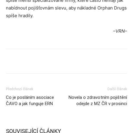
spíše menší specializované firmy, které často nemají jak
nabídnout pojišťovnám slevu, aby nákladné Orphan Drugs
spíše hradily.
–VRN–
Předchozí článek
Další článek
Co je posláním asociace
Novela o zdravotním pojištění
ČAVO a jak funguje ERN
odejde z MZ ČR v prosinci
SOUVISEJÍCÍ ČLÁNKY