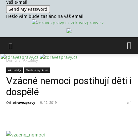
Váš e-mail
Heslo vám bude zasláno na váš email
zdravezpravy.cz
Domů
Aktuality
Aktuality
Věda a výzkum
Vzácné nemoci postihují děti i
dospělé
Od
zdravezpravy
-
9. 12. 2019
1