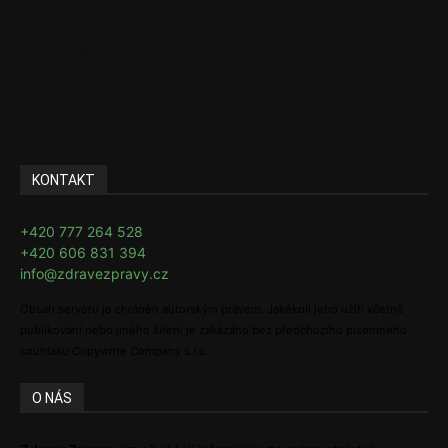
Pharma
Rozhovory
E-Health
Ke kávě i čaji
KONTAKT
+420 777 264 528
+420 606 831 394
info@zdravezpravy.cz
Obsah serveru je chráněn autorským právem. Jakékoli jeho užití včetně
publikování nebo jiného šíření je zakázáno bez předchozího písemného
souhlasu Copywrite Company s.r.o.
O NÁS