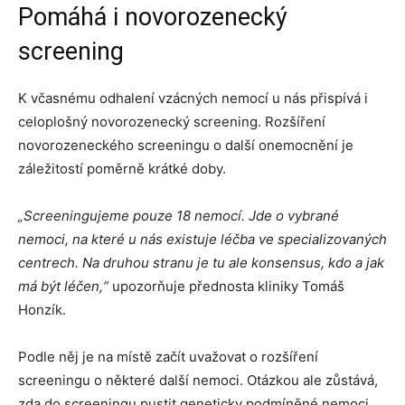
Pomáhá i novorozenecký
screening
K včasnému odhalení vzácných nemocí u nás přispívá i
celoplošný novorozenecký screening. Rozšíření
novorozeneckého screeningu o další onemocnění je
záležitostí poměrně krátké doby.
„Screeningujeme pouze 18 nemocí. Jde o vybrané
nemoci, na které u nás existuje léčba ve specializovaných
centrech. Na druhou stranu je tu ale konsensus, kdo a jak
má být léčen,“
upozorňuje přednosta kliniky Tomáš
Honzík.
Podle něj je na místě začít uvažovat o rozšíření
screeningu o některé další nemoci. Otázkou ale zůstává,
zda do screeningu pustit geneticky podmíněné nemoci.