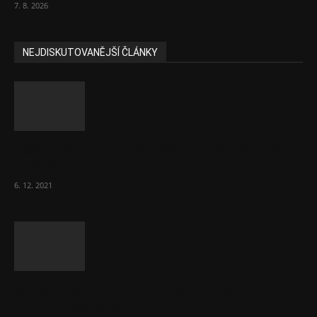
7. 8. 2026
NEJDISKUTOVANĚJŠÍ ČLÁNKY
Část lékařů tvrdě zaútočila na prezidenta
ČLK Kubka
6. 12. 2021
Ministr Válek ocenil domov pro seniory za
70 000 měsíčně