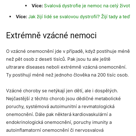
Více:
Svalová dystrofie je nemoc na celý život
Více:
Jak žijí lidé se svalovou dystrofií? Žijí tady a teď
Extrémně vzácné nemoci
O vzácné onemocnění jde v případě, když postihuje méně
než pět osob z deseti tisíců. Pak jsou tu ale ještě
ultrarare diseases neboli extrémně vzácná onemocnění.
Ty postihují méně než jednoho člověka na 200 tisíc osob.
Vzácné choroby se netýkají jen dětí, ale i dospělých.
Nejčastější z těchto chorob jsou dědičné metabolické
poruchy, systémová autoimunitní a revmatologická
onemocnění. Dále pak některá kardiovaskulární a
endokrinologická onemocnění, poruchy imunity a
autoinflamatorní onemocnění či nervosvalová