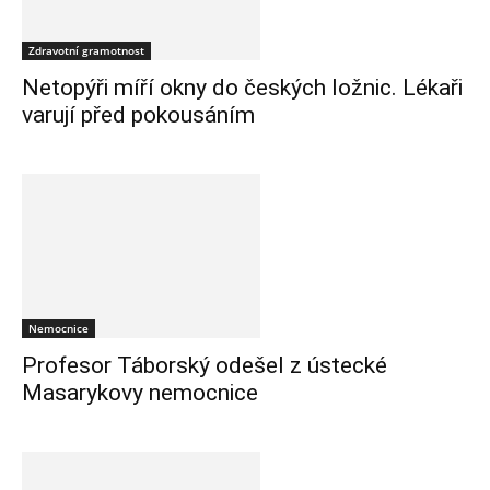
Zdravotní gramotnost
Netopýři míří okny do českých ložnic. Lékaři
varují před pokousáním
Nemocnice
Profesor Táborský odešel z ústecké
Masarykovy nemocnice