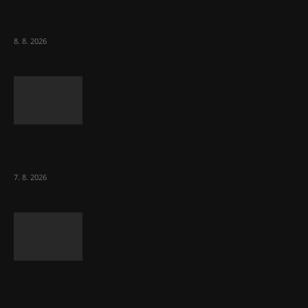
Komentář: Kdyby byl steak lékem,
Američané jsou zdraví jako řípa
8. 8. 2026
Lékárny dostaly dalších 6 000 balení
chybějícího léku na rakovinu prsu
7. 8. 2026
Bez helmy na kolo, ale ani na koloběžku
nelez, varuje BESIP