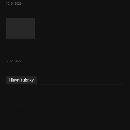
10. 3. 2023
To, co se stalo ve stomatologii, je šílená
ostuda, říká Milan...
5. 12. 2022
Hlavní rubriky
Aktuality
Zdravotnictví
Politika
Sociální věci
Pojištění