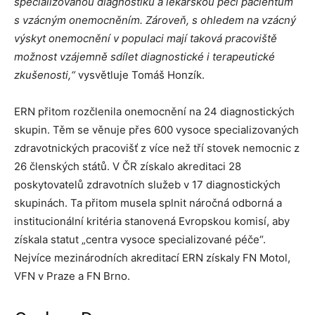
specializovanou diagnostiku a lékařskou péči pacientům
s vzácným onemocněním. Zároveň, s ohledem na vzácný
výskyt onemocnění v populaci mají taková pracoviště
možnost vzájemně sdílet diagnostické i terapeutické
zkušenosti,“
vysvětluje Tomáš Honzík.
ERN přitom rozčlenila onemocnění na 24 diagnostických
skupin. Těm se věnuje přes 600 vysoce specializovaných
zdravotnických pracovišť z více než tří stovek nemocnic z
26 členských států. V ČR získalo akreditaci 28
poskytovatelů zdravotních služeb v 17 diagnostických
skupinách. Ta přitom musela splnit náročná odborná a
institucionální kritéria stanovená Evropskou komisí, aby
získala statut „centra vysoce specializované péče“.
Nejvíce mezinárodních akreditací ERN získaly FN Motol,
VFN v Praze a FN Brno.