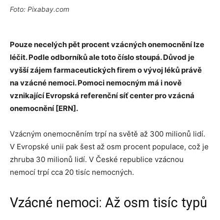
Foto: Pixabay.com
Pouze necelých pět procent vzácných onemocnění lze
léčit. Podle odborníků ale toto číslo stoupá. Důvod je
vyšší zájem farmaceutických firem o vývoj léků právě
na vzácné nemoci. Pomoci nemocným má i nově
vznikající Evropská referenční síť center pro vzácná
onemocnění [ERN].
Vzácným onemocněním trpí na světě až 300 milionů lidí.
V Evropské unii pak šest až osm procent populace, což je
zhruba 30 milionů lidí. V České republice vzácnou
nemocí trpí cca 20 tisíc nemocných.
Vzácné nemoci: Až osm tisíc typů