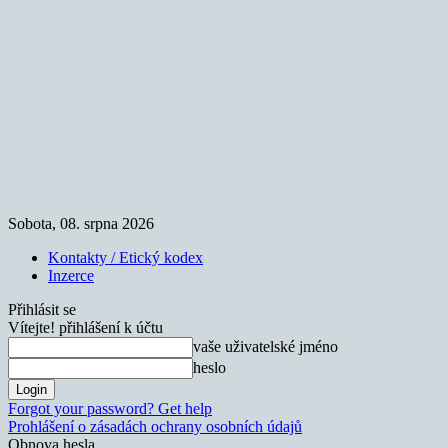
Sobota, 08. srpna 2026
Kontakty / Etický kodex
Inzerce
Přihlásit se
Vítejte! přihlášení k účtu
vaše uživatelské jméno
heslo
Forgot your password? Get help
Prohlášení o zásadách ochrany osobních údajů
Obnova hesla