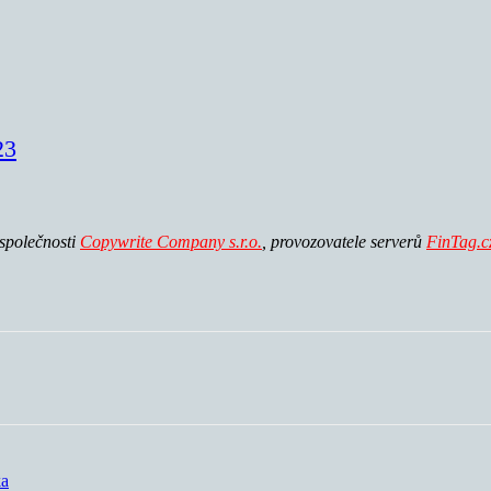
23
 společnosti
Copywrite Company s.r.o.
, p
rovozovatele serverů
FinTag.
ka