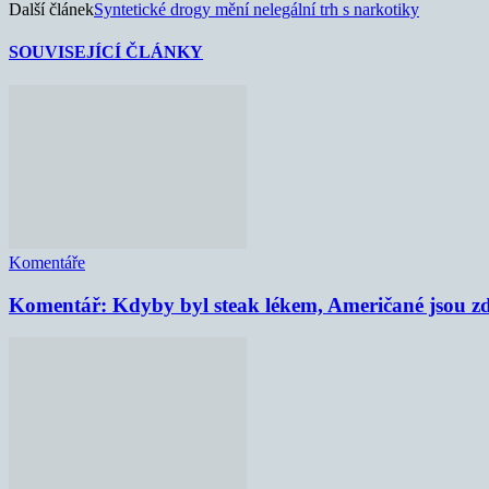
Další článek
Syntetické drogy mění nelegální trh s narkotiky
SOUVISEJÍCÍ ČLÁNKY
Komentáře
Komentář: Kdyby byl steak lékem, Američané jsou zd