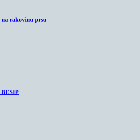
u na rakovinu prsu
je BESIP