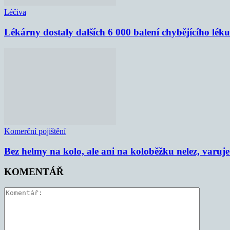
Léčiva
Lékárny dostaly dalších 6 000 balení chybějícího lék
Komerční pojištění
Bez helmy na kolo, ale ani na koloběžku nelez, varu
KOMENTÁŘ