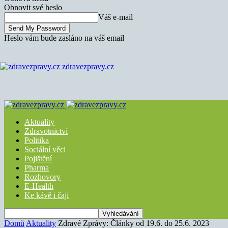
Obnovit své heslo
Váš e-mail
Heslo vám bude zasláno na váš email
zdravezpravy.cz
Aktuality
Zdravotnictví
Politika
Sociální věci
Pojištění
Pharma
Rozhovory
E-Health
Ke kávě i čaji
Domů
Aktuality
Zdravé Zprávy: Články od 19.6. do 25.6. 2023