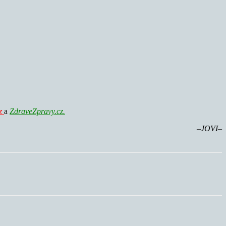
cz
a
ZdraveZpravy.cz.
–JOVI
–