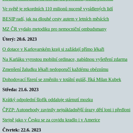
Ve světě je rekordních 110 milionů nuceně vysídlených lidí
BESIP radí, jak na dlouhé cesty autem v letních měsících
MZ ČR vydalo metodiku pro nemocniční ombudsmany
Úterý: 20.6. 2023
O dotace v Karlovarském kraji si zažádají přímo lékaři
Na Karláku vyrostou mobilní ordinace, nabídnou vyšetření zdarma
Zmenšení žaludku lékaři nedoporučí každému obéznímu
Dohodovací řízení se změnilo v totální guláš, říká Milan Kubek
Středa: 21.6. 2023
Krátký odpolední šlofík oddaluje stárnutí mozku
ČPZP: Autonehody zavinily nejnákladnější úrazy dětí loni i předloni
Stejně jako v Česku se za covidu kradlo i v Americe
Čtvrtek: 22.6. 2023