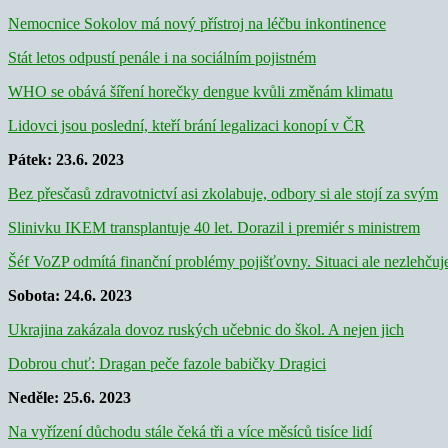
Nemocnice Sokolov má nový přístroj na léčbu inkontinence
Stát letos odpustí penále i na sociálním pojistném
WHO se obává šíření horečky dengue kvůli změnám klimatu
Lidovci jsou poslední, kteří brání legalizaci konopí v ČR
Pátek: 23.6. 2023
Bez přesčasů zdravotnictví asi zkolabuje, odbory si ale stojí za svým
Slinivku IKEM transplantuje 40 let. Dorazil i premiér s ministrem
Šéf VoZP odmítá finanční problémy pojišťovny. Situaci ale nezlehčuj
Sobota: 24.6. 2023
Ukrajina zakázala dovoz ruských učebnic do škol. A nejen jich
Dobrou chuť: Dragan peče fazole babičky Dragici
Neděle: 25.6. 2023
Na vyřízení důchodu stále čeká tři a více měsíců tisíce lidí