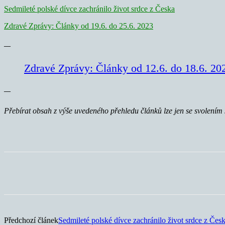
Sedmileté polské dívce zachránilo život srdce z Česka
Zdravé Zprávy: Články od 19.6. do 25.6. 2023
—
Zdravé Zprávy: Články od 12.6. do 18.6. 20
—
Přebírat obsah z výše uvedeného přehledu článků lze jen se svolením
Sdílet
Předchozí článek
Sedmileté polské dívce zachránilo život srdce z Čes