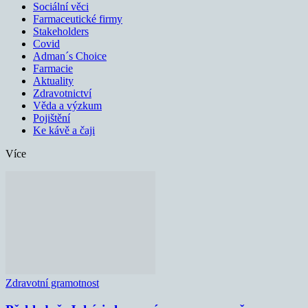
Sociální věci
Farmaceutické firmy
Stakeholders
Covid
Adman´s Choice
Farmacie
Aktuality
Zdravotnictví
Věda a výzkum
Pojištění
Ke kávě a čaji
Více
Zdravotní gramotnost