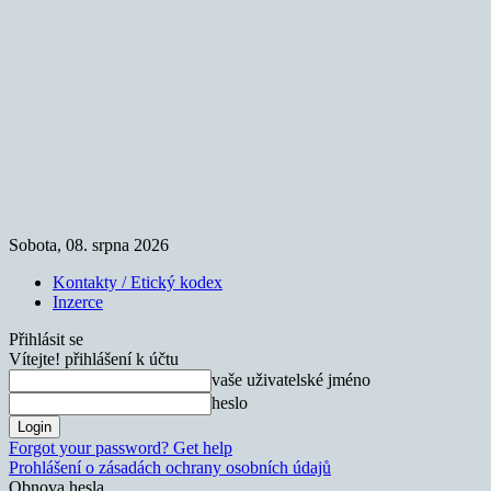
Sobota, 08. srpna 2026
Kontakty / Etický kodex
Inzerce
Přihlásit se
Vítejte! přihlášení k účtu
vaše uživatelské jméno
heslo
Forgot your password? Get help
Prohlášení o zásadách ochrany osobních údajů
Obnova hesla