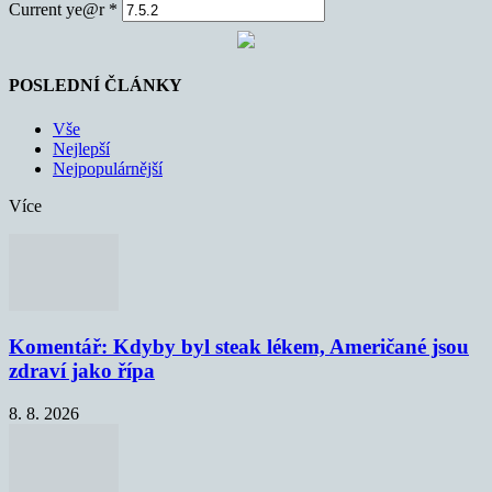
Current ye@r
*
POSLEDNÍ ČLÁNKY
Vše
Nejlepší
Nejpopulárnější
Více
Komentář: Kdyby byl steak lékem, Američané jsou
zdraví jako řípa
8. 8. 2026