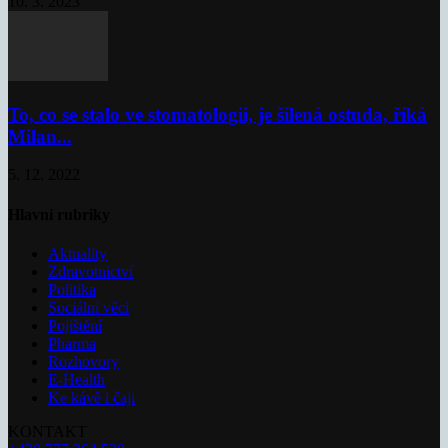
10. 3. 2023
To, co se stalo ve stomatologii, je šílená ostuda, říká
Milan...
5. 12. 2022
Hlavní rubriky
Aktuality
Zdravotnictví
Politika
Sociální věci
Pojištění
Pharma
Rozhovory
E-Health
Ke kávě i čaji
KONTAKT