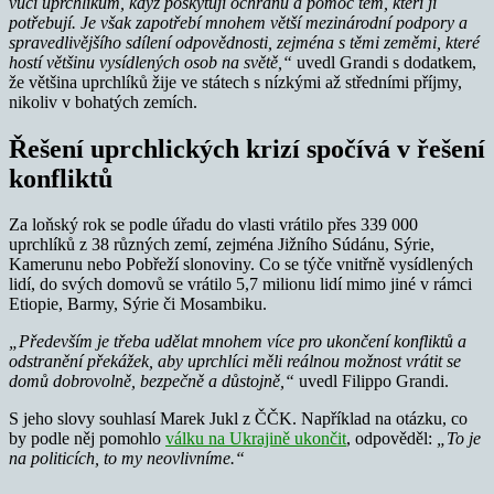
vůči uprchlíkům, když poskytují ochranu a pomoc těm, kteří ji
potřebují. Je však zapotřebí mnohem větší mezinárodní podpory a
spravedlivějšího sdílení odpovědnosti, zejména s těmi zeměmi, které
hostí většinu vysídlených osob na světě,“
uvedl Grandi s dodatkem,
že většina uprchlíků žije ve státech s nízkými až středními příjmy,
nikoliv v bohatých zemích.
Řešení uprchlických krizí spočívá v řešení
konfliktů
Za loňský rok se podle úřadu do vlasti vrátilo přes 339 000
uprchlíků z 38 různých zemí, zejména Jižního Súdánu, Sýrie,
Kamerunu nebo Pobřeží slonoviny. Co se týče vnitřně vysídlených
lidí, do svých domovů se vrátilo 5,7 milionu lidí mimo jiné v rámci
Etiopie, Barmy, Sýrie či Mosambiku.
„Především je třeba udělat mnohem více pro ukončení konfliktů a
odstranění překážek, aby uprchlíci měli reálnou možnost vrátit se
domů dobrovolně, bezpečně a důstojně,“
uvedl Filippo Grandi.
S jeho slovy souhlasí Marek Jukl z ČČK. Například na otázku, co
by podle něj pomohlo
válku na Ukrajině ukončit
, odpověděl:
„To je
na politicích, to my neovlivníme.“