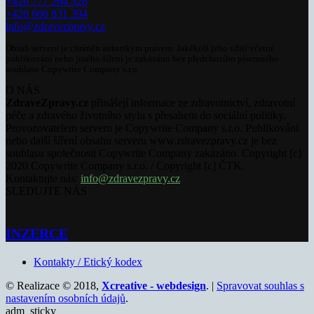
+420 777 264 528
+420 606 831 394
info@zdravezpravy.cz
Obsah serveru je chráněn autorským právem. Jakékoli jeho užití včetně
publikování nebo jiného šíření je zakázáno bez předchozího písemného
souhlasu Copywrite Company s.r.o.
O NÁS
ZdraveZpravy.cz
přinášejí informace ze zdravotnictví, zdravotní
péče a zdravého životního stylu s přesahem do sociální politiky.
Provozovatelem serveru je Copywrite Company s.r.o. Publikování
nebo další šíření obsahu serveru www.zdravezpravy.cz je bez
souhlasu společnosti Copywrite Company zakázáno. Copyright [c]
2020 Copywrite Company s.r.o. / Copyright [c] ČTK.
Kontaktujte nás:
info@zdravezpravy.cz
SLEDUJTE NÁS
INZERCE
Kontakty / Etický kodex
© Realizace © 2018,
Xcreative - webdesign
. |
Spravovat souhlas s
nastavením osobních údajů
.
adm_sticky