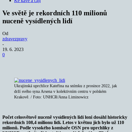
Ke kávě a čaji
Ve světě je rekordních 110 milionů
nuceně vysídlených lidí
Od
zdravezpravy
-
19. 6. 2023
0
Ukrajinská uprchlice Kateřina na snímku z prosince 2022, jak
drží svého syna Arsena v kolektivním centru v polském
Krakově. / Foto: UNHCR/Anna Liminowicz
Počet celosvětově nuceně vysídlených lidí loni dosáhl historicky
rekordních 108,4 milionu lidí. Letos v květnu jich bylo už 110
milionů. Podle vysokého komisaře OSN pro uprchlíky z