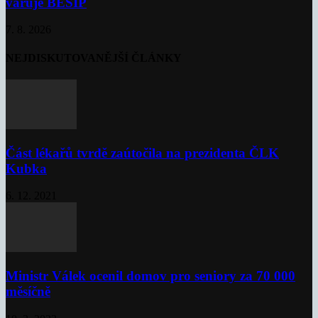
varuje BESIP
7. 8. 2026
NEJDISKUTOVANĚJŠÍ ČLÁNKY
Část lékařů tvrdě zaútočila na prezidenta ČLK
Kubka
6. 12. 2021
Ministr Válek ocenil domov pro seniory za 70 000
měsíčně