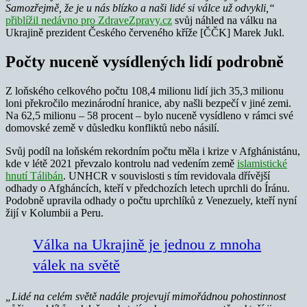
Samozřejmě, že je u nás blízko a naši lidé si válce už odvykli,“
přiblížil nedávno pro ZdraveZpravy.cz
svůj náhled na válku na
Ukrajině prezident Českého červeného kříže [ČČK] Marek Jukl.
Počty nuceně vysídlených lidí podrobně
Z loňského celkového počtu 108,4 milionu lidí jich 35,3 milionu
loni překročilo mezinárodní hranice, aby našli bezpečí v jiné zemi.
Na 62,5 milionu – 58 procent – bylo nuceně vysídleno v rámci své
domovské země v důsledku konfliktů nebo násilí.
Svůj podíl na loňském rekordním počtu měla i krize v Afghánistánu,
kde v létě 2021 převzalo kontrolu nad vedením země
islamistické
hnutí Tálibán
. UNHCR v souvislosti s tím revidovala dřívější
odhady o Afgháncích, kteří v předchozích letech uprchli do Íránu.
Podobně upravila odhady o počtu uprchlíků z Venezuely, kteří nyní
žijí v Kolumbii a Peru.
Válka na Ukrajině je jednou z mnoha
válek na světě
„Lidé na celém světě nadále projevují mimořádnou pohostinnost