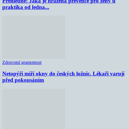
Přehledně: Jaká je hrazená prevence pro ženy u
praktika od ledna...
Zdravotní gramotnost
Netopýři míří okny do českých ložnic. Lékaři varují
před pokousáním