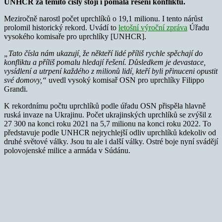
UNHCR za těmito čísly stojí i pomalá řešení konfliktů.
Meziročně narostl počet uprchlíků o 19,1 milionu. I tento nárůst
prolomil historický rekord. Uvádí to
letošní výroční zpráva
Úřadu
vysokého komisaře pro uprchlíky [UNHCR].
„Tato čísla nám ukazují, že někteří lidé příliš rychle spěchají do
konfliktu a příliš pomalu hledají řešení. Důsledkem je devastace,
vysídlení a utrpení každého z milionů lidí, kteří byli přinuceni opustit
své domovy,“
uvedl vysoký komisař OSN pro uprchlíky Filippo
Grandi.
K rekordnímu počtu uprchlíků podle úřadu OSN přispěla hlavně
ruská invaze na Ukrajinu. Počet ukrajinských uprchlíků se zvýšil z
27 300 na konci roku 2021 na 5,7 milionu na konci roku 2022. To
představuje podle UNHCR nejrychlejší odliv uprchlíků kdekoliv od
druhé světové války. Jsou tu ale i další války. Ostré boje nyní svádějí
polovojenské milice a armáda v Súdánu.