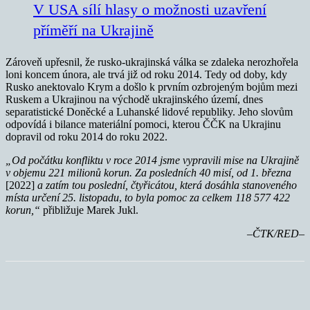
V USA sílí hlasy o možnosti uzavření
příměří na Ukrajině
Zároveň upřesnil, že rusko-ukrajinská válka se zdaleka nerozhořela
loni koncem února, ale trvá již od roku 2014. Tedy od doby, kdy
Rusko anektovalo Krym a došlo k prvním ozbrojeným bojům mezi
Ruskem a Ukrajinou na východě ukrajinského území, dnes
separatistické Doněcké a Luhanské lidové republiky. Jeho slovům
odpovídá i bilance materiální pomoci, kterou ČČK na Ukrajinu
dopravil od roku 2014 do roku 2022.
„Od počátku konfliktu v roce 2014 jsme vypravili mise na Ukrajině
v objemu 221 milionů korun. Za posledních 40 misí, od 1. března
[2022]
a zatím tou poslední, čtyřicátou, která dosáhla stanoveného
místa určení 25. listopadu
,
to byla pomoc za celkem 118 577 422
korun,“
přibližuje Marek Jukl.
–ČTK/RED–