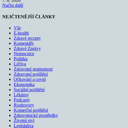
7. 8. 2026
Načíst další
NEJČTENĚJŠÍ ČLÁNKY
Vše
E-health
Zdravé recepty
Komentáře
Zdravé Zprávy
Nemocnice
Politika
Léčiva
Zdravotní gramotnost
Zdravotní pojištění
Očkování a covid
Ekonomika
Sociální pojištění
Lékárny
Podcasty
Rozhovory
Komerční pojištění
Zdravotnické prostředky
Životní styl
Legislativa