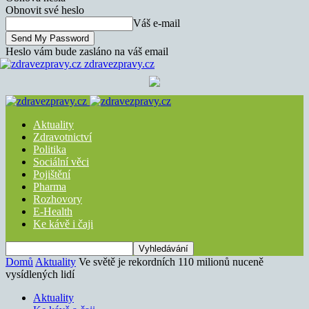
Obnovit své heslo
Váš e-mail
Heslo vám bude zasláno na váš email
zdravezpravy.cz
Aktuality
Zdravotnictví
Politika
Sociální věci
Pojištění
Pharma
Rozhovory
E-Health
Ke kávě i čaji
Domů
Aktuality
Ve světě je rekordních 110 milionů nuceně
vysídlených lidí
Aktuality