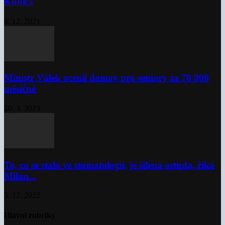
Kubka
6. 12. 2021
Ministr Válek ocenil domov pro seniory za 70 000
měsíčně
10. 3. 2023
To, co se stalo ve stomatologii, je šílená ostuda, říká
Milan...
5. 12. 2022
Hlavní rubriky