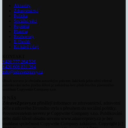
Aktuality
Zdravotnictví
Politika
Sociální věci
Pojištění
Pharma
Rozhovory
E-Health
Ke kávě i čaji
KONTAKT
+420 777 264 528
+420 606 831 394
info@zdravezpravy.cz
Obsah serveru je chráněn autorským právem. Jakékoli jeho užití včetně
publikování nebo jiného šíření je zakázáno bez předchozího písemného
souhlasu Copywrite Company s.r.o.
O NÁS
ZdraveZpravy.cz
přinášejí informace ze zdravotnictví, zdravotní
péče a zdravého životního stylu s přesahem do sociální politiky.
Provozovatelem serveru je Copywrite Company s.r.o. Publikování
nebo další šíření obsahu serveru www.zdravezpravy.cz je bez
souhlasu společnosti Copywrite Company zakázáno. Copyright [c]