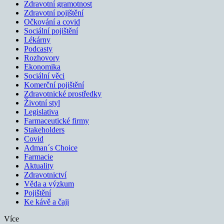
Zdravotní gramotnost
Zdravotní pojištění
Očkování a covid
Sociální pojištění
Lékárny
Podcasty
Rozhovory
Ekonomika
Sociální věci
Komerční pojištění
Zdravotnické prostředky
Životní styl
Legislativa
Farmaceutické firmy
Stakeholders
Covid
Adman´s Choice
Farmacie
Aktuality
Zdravotnictví
Věda a výzkum
Pojištění
Ke kávě a čaji
Více