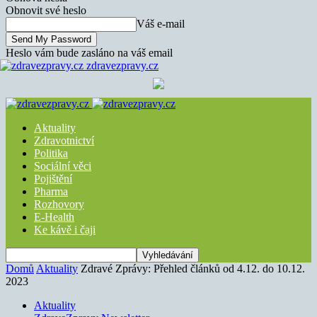
Obnovit své heslo
Váš e-mail
Heslo vám bude zasláno na váš email
zdravezpravy.cz
Aktuality
Zdravotnictví
Politika
Sociální věci
Pojištění
Pharma
Rozhovory
E-Health
Ke kávě i čaji
Domů
Aktuality
Zdravé Zprávy: Přehled článků od 4.12. do 10.12.
2023
Aktuality