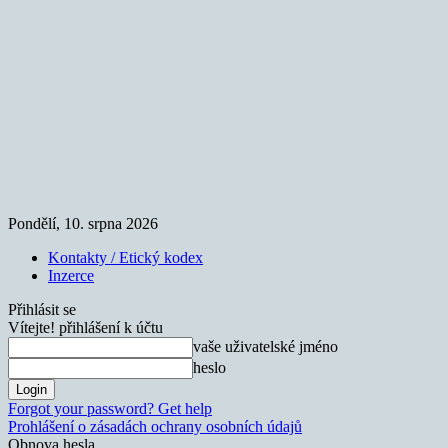
Pondělí, 10. srpna 2026
Kontakty / Etický kodex
Inzerce
Přihlásit se
Vítejte! přihlášení k účtu
vaše uživatelské jméno
heslo
Forgot your password? Get help
Prohlášení o zásadách ochrany osobních údajů
Obnova hesla