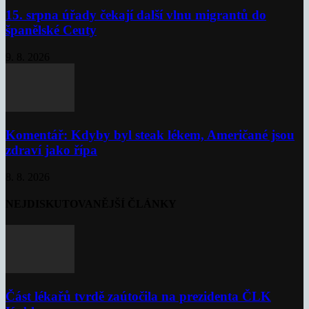
15. srpna úřady čekají další vlnu migrantů do
španělské Ceuty
9. 8. 2026
Komentář: Kdyby byl steak lékem, Američané jsou
zdraví jako řípa
8. 8. 2026
NEJDISKUTOVANĚJŠÍ ČLÁNKY
Část lékařů tvrdě zaútočila na prezidenta ČLK