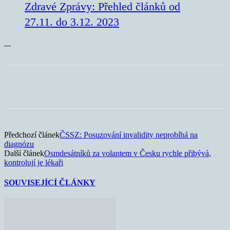
Zdravé Zprávy: Přehled článků od
27.11. do 3.12. 2023
—
Předchozí článek
ČSSZ: Posuzování invalidity neprobíhá na
diagnózu
Další článek
Osmdesátníků za volantem v Česku rychle přibývá,
kontrolují je lékaři
SOUVISEJÍCÍ ČLÁNKY