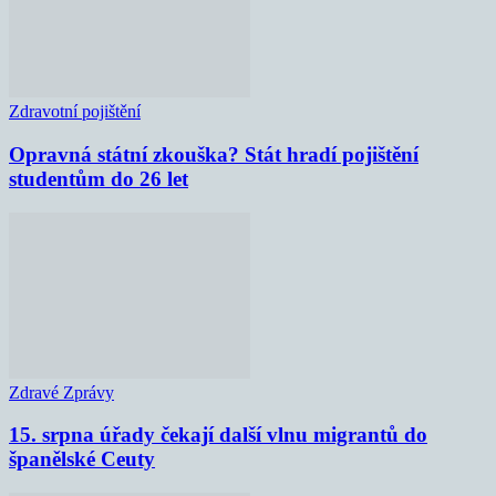
Zdravotní pojištění
Opravná státní zkouška? Stát hradí pojištění
studentům do 26 let
Zdravé Zprávy
15. srpna úřady čekají další vlnu migrantů do
španělské Ceuty