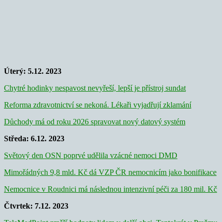
Úterý: 5.12. 2023
Chytré hodinky nespavost nevyřeší, lepší je přístroj sundat
Reforma zdravotnictví se nekoná. Lékaři vyjadřují zklamání
Důchody má od roku 2026 spravovat nový datový systém
Středa: 6.12. 2023
Světový den OSN poprvé udělila vzácné nemoci DMD
Mimořádných 9,8 mld. Kč dá VZP ČR nemocnicím jako bonifikace
Nemocnice v Roudnici má následnou intenzivní péči za 180 mil. Kč
Čtvrtek: 7.12. 2023