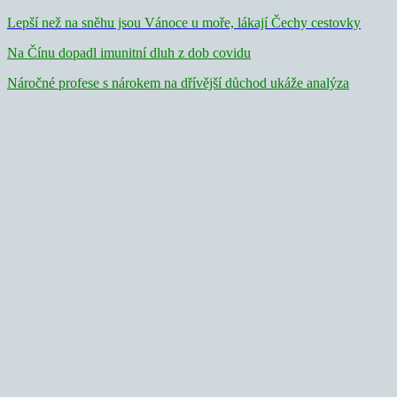
Lepší než na sněhu jsou Vánoce u moře, lákají Čechy cestovky
Na Čínu dopadl imunitní dluh z dob covidu
Náročné profese s nárokem na dřívější důchod ukáže analýza