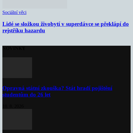
Sociální věci
Lidé se složkou živobytí v superdávce se překlápí do
rejstříku hazardu
NOVINKY
Opravná státní zkouška? Stát hradí pojištění
studentům do 26 let
10. 8. 2026