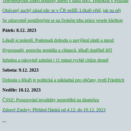
TeleMedPoint změří hodnoty lidem v další obci. Tentokrát v Pražmu
Obávaný suchý zápal plic se v ČR nešíří. Lékaři vědí, jak na něj
Se zdravotně postiženými se na českém trhu práce vesele kšeftuje
Pátek: 8.12
. 2023
Lékaři si polepší. Podepsali dohodu o navýšení platů a mezd
Hypospadii, poruchu genitálu u chlapců, lékaři úspěšně léčí
Infarktu a rakovině zabráni i 11 minut rychlé chůze denně
Sobota: 9.12. 2023
Dohoda s lékaři je politická a nákladná pro občany, tvrdí Friedrich
Neděle: 10.12. 2023
ČSSZ: Posuzování invalidity neprobíhá na diagnózu
Zdravé Zprávy: Přehled článků od 4.12. do 10.12. 2023
—