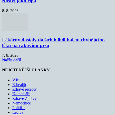
zdraví jako řípa
8. 8. 2026
Lékárny dostaly dalších 6 000 balení chybějícího
léku na rakovinu prsu
7. 8. 2026
Načíst další
NEJČTENĚJŠÍ ČLÁNKY
Vše
E-health
Zdravé recepty
Komentáře
Zdravé Zprávy
Nemocnice
Politika
Léčiva