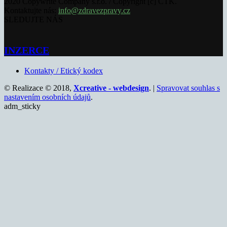
2020 Copywrite Company s.r.o. / Copyright [c] ČTK.
Kontaktujte nás:
info@zdravezpravy.cz
SLEDUJTE NÁS
INZERCE
Kontakty / Etický kodex
© Realizace © 2018,
Xcreative - webdesign
. |
Spravovat souhlas s
nastavením osobních údajů
.
adm_sticky