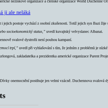
erické neziskové organizace a členské organizace World Duchenne Or
á ji ale neláká
i jejich postoje vychází z osobní zkušenosti. Totiž jejich syn Bazi žij
nebo socioekonomický status,”
uvedl kuvajtský velvyslanec Albanai.
ennově svalové dystrofii není pouhou kampaní.
emocí trpí,”
uvedl při vyhlašování s tím, že jedním z problémů je nízké
rlongová, zakladatelka a prezidentka americké organizace Parent Proj
ů. Dívky onemocnění postihuje jen velmi vzácně. Duchennova svalová d