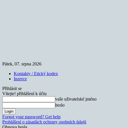
Pátek, 07. srpna 2026
Kontakty / Etický kodex
Inzerce
Přihlásit se
Vítejte! přihlášení k účtu
vaše uživatelské jméno
heslo
Forgot your password? Get help
Prohlášení o zásadách ochrany osobních údajů
Obnova hesla