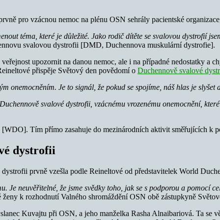
 prvně pro vzácnou nemoc na plénu OSN sehrály pacientské organizace
ut téma, které je důležité. Jako rodič dítěte se svalovou dystrofií jse
ennovu svalovou dystrofii [DMD, Duchennova muskulární dystrofie].
 veřejnost upozornit na danou nemoc, ale i na případné nedostatky a chyb
e Reineltové přispěje Světový den povědomí o
Duchennově svalové dystr
m onemocněním. Je to signál, že pokud se spojíme, náš hlas je slyšet a
Duchennově svalové dystrofii, vzácnému vrozenému onemocnění, které 
 [WDO]. Tím přímo zasahuje do mezinárodních aktivit směřujících k po
é dystrofii
strofii prvně vzešla podle Reineltové od představitelek World Duch
. Je neuvěřitelné, že jsme svědky toho, jak se s podporou a pomocí celo
 ženy k rozhodnutí Valného shromáždění OSN obě zástupkyně Světové
anec Kuvajtu při OSN, a jeho manželka Rasha Alnaibariová. Ta se věn