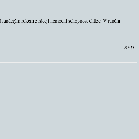
ž dvanáctým rokem ztrácejí nemocní schopnost chůze. V raném
–
RED–