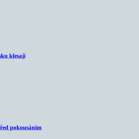
sku klesají
 před pokousáním