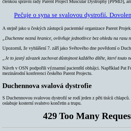
členkou správní rady Parent Project Muscular Dystrophy [PPMD], am
Pečuje o syna se svalovou dystrofií. Dovolen
A stejně jako u českých zástupců pacientské organizace Parent Projekt 
„Duchenne nezná hranice, ovlivňuje jednotlivce bez ohledu na rasu 
Upozornil, že vyhlášení 7. září jako Světového dne povědomí o Duch
„Je to jasný závazek zachovat důstojnost každého dítěte, které touto n
Návrh v OSN podpořili významní pacientští obhájci. Například Pat Fu
mezinárodní konferenci českého Parent Projectu.
Duchennova svalová dystrofie
S Duchennovou svalovou dystrofií se rodí jeden z pěti tisíců chlapc
oslabuje kosterní svalstvo končetin a trupu.