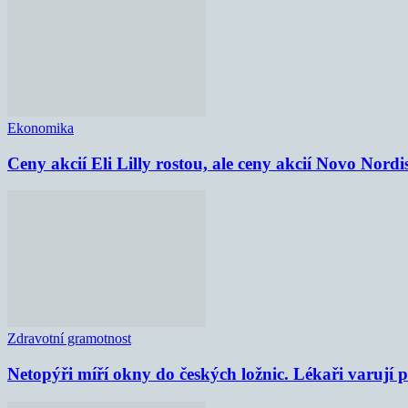
Ekonomika
Ceny akcií Eli Lilly rostou, ale ceny akcií Novo Nordi
Zdravotní gramotnost
Netopýři míří okny do českých ložnic. Lékaři varují