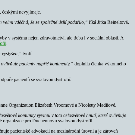
, českými nevyjímaje.
m velmi vděčná, že se společné úsilí podařilo,“
říká Jitka Reineltová,
y v systému nejen zdravotnictví, ale třeba i v sociální oblasti. A
ofii
.
 vyslyšen,”
tvrdí.
ovlivňuje pacienty napříč kontinenty,“
doplnila členka výkonného
dpoře pacientů se svalovou dystrofií.
enne Organization Elizabeth Vroomové a Nicoletty Madiiové.
světové komunity vyvinul v toto celosvětové hnutí, které ovlivňuje
 organizace pro Duchennovu svalovou dystrofií.
uje pacientské advokacii na mezinárodní úrovni a je zároveň