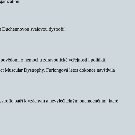
ganization.
e s Duchennovou svalovou dystrofií.
 povědomí o nemoci u zdravotnické veřejnosti i politiků.
ect Muscular Dystrophy. Furlongová letos dokonce navštívila
ystrofie patří k vzácným a nevyléčitelným onemocněním, které