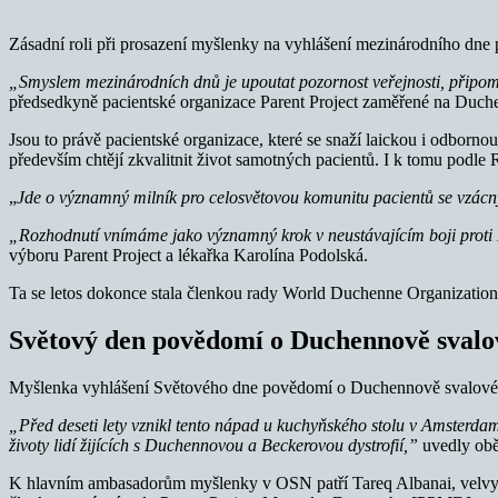
Zásadní roli při prosazení myšlenky na vyhlášení mezinárodního dne
„Smyslem mezinárodních dnů je upoutat pozornost veřejnosti, připomeno
předsedkyně pacientské organizace Parent Project zaměřené na Duch
Jsou to právě pacientské organizace, které se snaží laickou i odbornou
především chtějí zkvalitnit život samotných pacientů. I k tomu podl
„
Jde o významný milník pro celosvětovou komunitu pacientů se vzácný
„Rozhodnutí vnímáme jako významný krok v neustávajícím boji proti 
výboru Parent Project a lékařka Karolína Podolská.
Ta se letos dokonce stala členkou rady World Duchenne Organization
Světový den povědomí o Duchennově svalov
Myšlenka vyhlášení Světového dne povědomí o Duchennově svalové dy
„Před deseti lety vznikl tento nápad u kuchyňského stolu v Amsterdamu
životy lidí žijících s Duchennovou a Beckerovou dystrofií,”
uvedly obě
K hlavním ambasadorům myšlenky v OSN patří Tareq Albanai, velvysl