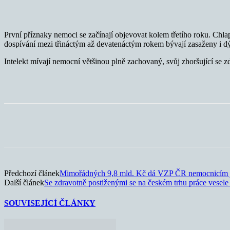
První příznaky nemoci se začínají objevovat kolem třetího roku. Ch
dospívání mezi třináctým až devatenáctým rokem bývají zasaženy i dý
Intelekt mívají nemocní většinou plně zachovaný, svůj zhoršující se zd
Sdílet
Předchozí článek
Mimořádných 9,8 mld. Kč dá VZP ČR nemocnicím j
Další článek
Se zdravotně postiženými se na českém trhu práce vesele 
SOUVISEJÍCÍ ČLÁNKY