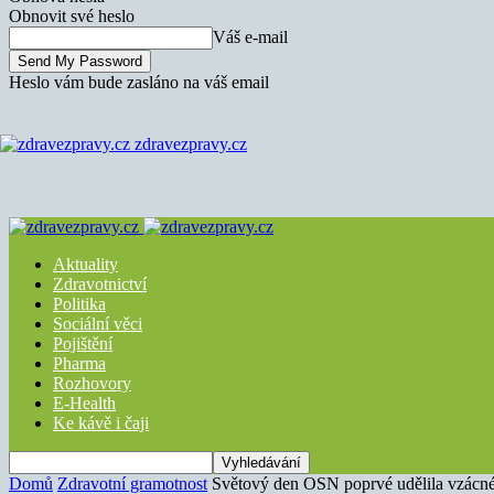
Obnovit své heslo
Váš e-mail
Heslo vám bude zasláno na váš email
zdravezpravy.cz
Aktuality
Zdravotnictví
Politika
Sociální věci
Pojištění
Pharma
Rozhovory
E-Health
Ke kávě i čaji
Domů
Zdravotní gramotnost
Světový den OSN poprvé udělila vzác