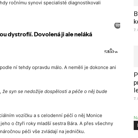
hdy ročnímu synovi specialisté diagnostikovali
B
k
7.
podle ní tehdy opravdu málo. A neměli je dokonce ani
P
p
l
, že syn se nedožije dospělosti a péče o něj bude
7.
ciálním vozíčku a s celodenní péčí o něj Monice
Na
 jeho o čtyři roky mladší sestra Bára. A přes všechny
i náročnou péči vše zvládají na jedničku.