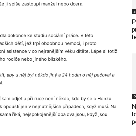
 že ji spíše zastoupí manžel nebo dcera.
Z
P
p
dla dokonce ke studiu sociální práce. V této
l
ších dětí, jež trpí obdobnou nemocí, i proto
í asistence v co nejranějším věku dítěte. Lépe si totiž
ého rodiče nebo jiného blízkého.
t, aby u něj byl někdo jiný a 24 hodin o něj pečoval a
t.
O
někam odjet a při ruce není někdo, kdo by se o Honzu
N
tak opouští jen v nejnutnějších případech, když musí. Na
l
 sama říká, nejspokojenější oba dva jsou, když jsou
p