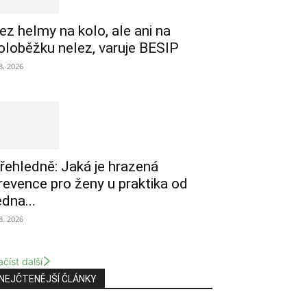
ez helmy na kolo, ale ani na
oloběžku nelez, varuje BESIP
 8. 2026
řehledně: Jaká je hrazená
revence pro ženy u praktika od
edna...
 8. 2026
číst další
NEJČTENĚJŠÍ ČLÁNKY