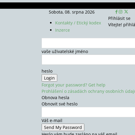
Sobota, 08. srpna 2026
Přihlásit se
Kontakty / Etický kodex
Vítejte! přihl
Inzerce
vaše uživatelské jméno
heslo
Forgot your password? Get help
Prohlášení o zásadách ochrany osobních údaj
Obnova hesla
Obnovit své heslo
Váš e-mail
Heslo vám bude zasláno na váš email