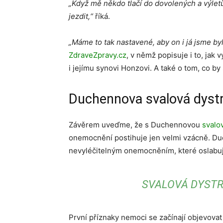
„Když mě někdo tlačí do dovolených a výlet
jezdit,“
říká.
„Máme to tak nastavené, aby on i já jsme by
ZdraveZpravy.cz
, v němž popisuje i to, jak
i jejímu synovi Honzovi. A také o tom, co by
Duchennova svalová dystr
Závěrem uveďme, že s Duchennovou
svalov
onemocnění postihuje jen velmi vzácně. Duc
nevyléčitelným onemocněním, které oslabuje
SVALOVÁ DYSTR
První příznaky nemoci se začínají objevovat