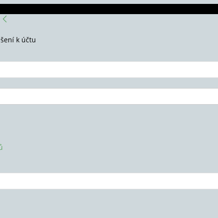
ášení k účtu
ů