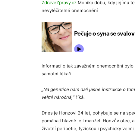
ZdraveZpravy.cz
Monika dobu, kdy jejímu te
nevyléčitelné onemocnění
Informací o tak závažném onemocnění bylo 
samotní lékaři.
„Na genetice nám dali jasné instrukce o tom
velmi náročná,“
říká.
Dnes je Honzovi 24 let, pohybuje se na spe
pomáhají hlavně její manžel, Honzův otec, a
životní peripetie, fyzickou i psychicky velm