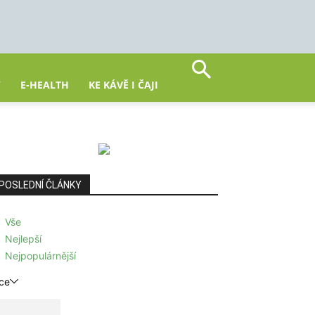
Y
E-HEALTH
KE KÁVĚ I ČAJI
POSLEDNÍ ČLÁNKY
Vše
Nejlepší
Nejpopulárnější
ce