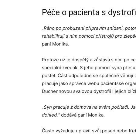
Péče o pacienta s dystrof
„Ráno po probuzení připravím snídani, poto
rehabilituji s ním pomocí přístrojů pro zlepš
paní Monika.
Protože už je dospělý a zůstává s ním po c
speciální zvedák. S jeho pomocí syna přesu
postel. Část odpoledne se společně věnují d
pracuje jako správce webu pacientské organ
Duchennovou svalovou dystrofií i jejich blíz
„Syn pracuje z domova na svém počítači. Js
dohled,“
dodává paní Monika.
Často vyžaduje upravit svůj posed nebo tře