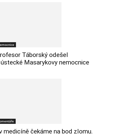
emocnice
rofesor Táborský odešel
 ústecké Masarykovy nemocnice
omentáře
 v medicíně čekáme na bod zlomu.