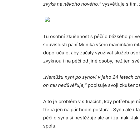
zvyká na někoho nového,“
vysvětluje s tím,
Tu osobní zkušenost s péčí o blízkého přive
souvislosti paní Monika všem maminkám mlad
doporučuje, aby začaly využívat služeb osobn
zvyknou i na péči od jiné osoby, než jen sv
„Nemůžu nyní po synovi v jeho 24 letech chtí
on mu nedůvěřuje,“
popisuje svoji zkušenos
A to je problém v situacích, kdy potřebuje 
třeba jen na pár hodin postaral. Syna ale i 
péči o syna si nestěžuje ale ani za mák. Jak
spolu.