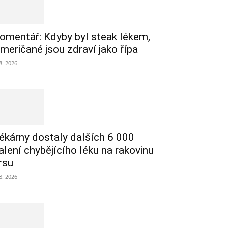
omentář: Kdyby byl steak lékem,
meričané jsou zdraví jako řípa
 8. 2026
ékárny dostaly dalších 6 000
alení chybějícího léku na rakovinu
rsu
 8. 2026