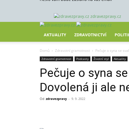
zdravezpravy.cz
AKTUALITY
ZDRAVOTNICTVÍ
POLITI
Domů
Zdravotní gramotnost
Pečuje o syna se sval
Zdravotní gramotnost
Podcasty
Životní styl
Aktuality
Pečuje o syna se 
Dovolená ji ale n
Od
zdravezpravy
-
9. 9. 2022
Sdílet