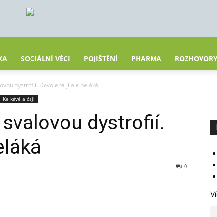
KA
SOCIÁLNÍ VĚCI
POJIŠTĚNÍ
PHARMA
ROZHOVOR
ovou dystrofií. Dovolená ji ale neláká
Ke kávě a čaji
svalovou dystrofií.
eláká
0
Ví