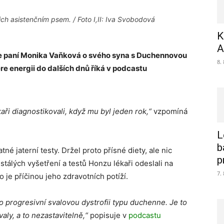
ch asistenčním psem. / Foto I,II: Iva Svobodová
K
A
uje paní Monika Vaňková o svého syna s Duchennovou
8.
re energii do dalších dnů říká v podcastu
ři diagnostikovali, když mu byl jeden rok,“
vzpomíná
L
b
né jaterní testy. Držel proto přísné diety, ale nic
p
álých vyšetření a testů Honzu lékaři odeslali na
7.
 je příčinou jeho zdravotních potíží.
 o progresivní svalovou dystrofii typu duchenne. Je to
ly, a to nezastavitelně,“
popisuje v
podcastu