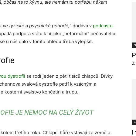
ů, občas na to kývnu, ale nemám tu potřebu někam
li ve fyzické a psychické pohodě,“
dodává v
podcastu
 vypadá podpora státu k ní jako „neformální“ pečovatelce
 se u nás dalo v tomto ohledu třeba vylepšit.
N
P
ofie
z
ou dystrofií
se rodí jeden z pěti tisíců chlapců. Dívky
hennova svalová dystrofie patří k vzácným a
 kosterní svalstvo končetin a trupu.
OFIE JE NEMOC NA CELÝ ŽIVOT
K
I
 kolem třetího roku. Chlapci hůře vstávají ze země a