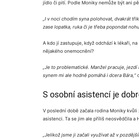
jídlo či pití. Podle Moniky nemůže být ani p
„I v noci chodím syna polohovat, dvakrát tři
zase lopatka, ruka či je třeba popondat noh
A kdo jí zastupuje, když odchází k lékaři, n
nějakého onemocnění?
„Je to problematické. Manžel pracuje, jezdí 
synem mi ale hodně pomáhá i dcera Bára,“
S osobní asistencí je dobr
V poslední době začala rodina Moniky kvůli 
asistenci. Ta se jim ale příliš neosvědčila a
„Jelikož jsme ji začali využívat až v pozdější