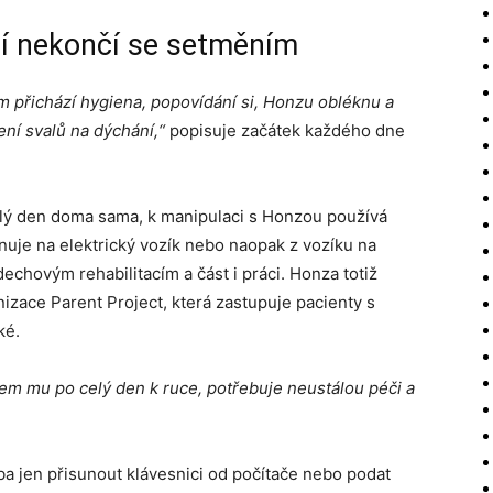
ií nekončí se setměním
m přichází hygiena, popovídání si, Honzu obléknu a
ení svalů na dýchání,“
popisuje začátek každého dne
elý den doma sama, k manipulaci s Honzou používá
nuje na elektrický vozík nebo naopak z vozíku na
echovým rehabilitacím a část i práci. Honza totiž
izace Parent Project, která zastupuje pacienty s
ké.
em mu po celý den k ruce, potřebuje neustálou péči a
ba jen přisunout klávesnici od počítače nebo podat