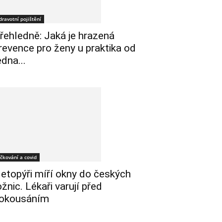
dravotní pojištění
řehledně: Jaká je hrazená
revence pro ženy u praktika od
edna...
čkování a covid
etopýři míří okny do českých
ožnic. Lékaři varují před
okousáním