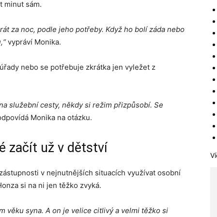
ět minut sám.
krát za noc, podle jeho potřeby. Když ho bolí záda nebo
u,“
vypráví Monika.
a úřady nebo se potřebuje zkrátka jen vyležet z
na služební cesty, někdy si režim přizpůsobí. Se
odpovídá Monika na otázku.
é začít už v dětství
Ví
zástupnosti v nejnutnějších situacích využívat osobní
 Honza si na ni jen těžko zvyká.
m věku syna. A on je velice citlivý a velmi těžko si