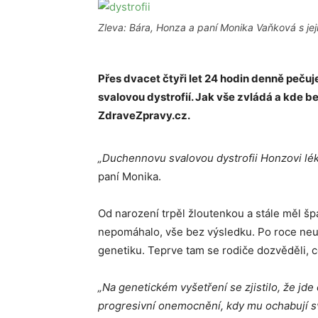
Zleva: Bára, Honza a paní Monika Vaňková s jeji
Přes dvacet čtyři let 24 hodin denně peč
svalovou dystrofií. Jak vše zvládá a kde be
ZdraveZpravy.cz.
„Duchennovu svalovou dystrofii Honzovi léka
paní Monika.
Od narození trpěl žloutenkou a stále měl špat
nepomáhalo, vše bez výsledku. Po roce neust
genetiku. Teprve tam se rodiče dozvěděli, co
„Na genetickém vyšetření se zjistilo, že jde
progresivní onemocnění, kdy mu ochabují sva