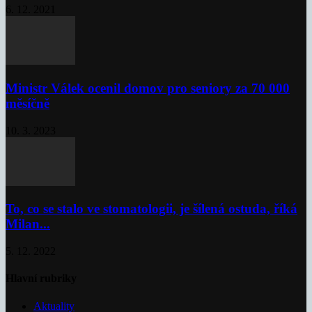
6. 12. 2021
Ministr Válek ocenil domov pro seniory za 70 000
měsíčně
10. 3. 2023
To, co se stalo ve stomatologii, je šílená ostuda, říká
Milan...
5. 12. 2022
Hlavní rubriky
Aktuality