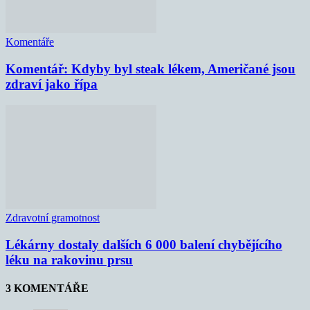
Komentáře
Komentář: Kdyby byl steak lékem, Američané jsou
zdraví jako řípa
Zdravotní gramotnost
Lékárny dostaly dalších 6 000 balení chybějícího
léku na rakovinu prsu
3 KOMENTÁŘE