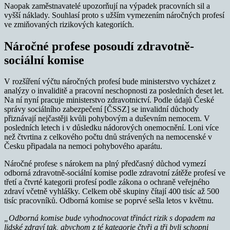
Naopak zaměstnavatelé upozorňují na výpadek pracovních sil a
vyšší náklady. Souhlasí proto s užším vymezením náročných profesí
ve zmiňovaných rizikových kategoriích.
Náročné profese posoudí zdravotně-
sociální komise
V rozšíření výčtu náročných profesí bude ministerstvo vycházet z
analýzy o invaliditě a pracovní neschopnosti za posledních deset let.
Na ní nyní pracuje ministerstvo zdravotnictví. Podle údajů České
správy sociálního zabezpečení [ČSSZ] se invalidní důchody
přiznávají nejčastěji kvůli pohybovým a duševním nemocem. V
posledních letech i v důsledku nádorových onemocnění. Loni více
než čtvrtina z celkového počtu dnů strávených na nemocenské v
Česku připadala na nemoci pohybového aparátu.
Náročné profese s nárokem na plný předčasný důchod vymezí
odborná zdravotně-sociální komise podle zdravotní zátěže profesí ve
třetí a čtvrté kategorii profesí podle zákona o ochraně veřejného
zdraví včetně vyhlášky. Celkem obě skupiny čítají 400 tisíc až 500
tisíc pracovníků. Odborná komise se poprvé sešla letos v květnu.
„Odborná komise bude vyhodnocovat třináct rizik s dopadem na
lidské zdraví tak, abychom z té kategorie čtyři a tři byli schopni