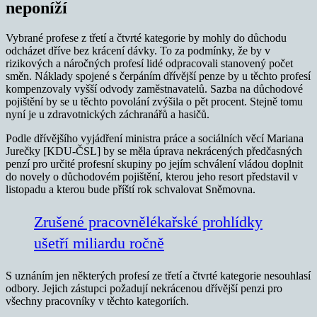
neponíží
Vybrané profese z třetí a čtvrté kategorie by mohly do důchodu
odcházet dříve bez krácení dávky. To za podmínky, že by v
rizikových a náročných profesí lidé odpracovali stanovený počet
směn. Náklady spojené s čerpáním dřívější penze by u těchto profesí
kompenzovaly vyšší odvody zaměstnavatelů. Sazba na důchodové
pojištění by se u těchto povolání zvýšila o pět procent. Stejně tomu
nyní je u zdravotnických záchranářů a hasičů.
Podle dřívějšího vyjádření ministra práce a sociálních věcí Mariana
Jurečky [KDU-ČSL] by se měla úprava nekrácených předčasných
penzí pro určité profesní skupiny po jejím schválení vládou doplnit
do novely o důchodovém pojištění, kterou jeho resort představil v
listopadu a kterou bude příští rok schvalovat Sněmovna.
Zrušené pracovnělékařské prohlídky
ušetří miliardu ročně
S uznáním jen některých profesí ze třetí a čtvrté kategorie nesouhlasí
odbory. Jejich zástupci požadují nekrácenou dřívější penzi pro
všechny pracovníky v těchto kategoriích.