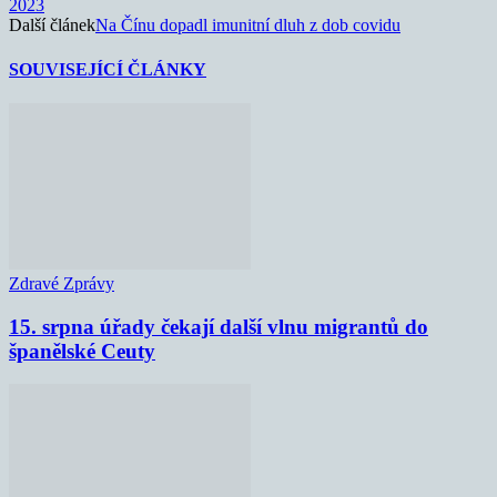
2023
Další článek
Na Čínu dopadl imunitní dluh z dob covidu
SOUVISEJÍCÍ ČLÁNKY
Zdravé Zprávy
15. srpna úřady čekají další vlnu migrantů do
španělské Ceuty