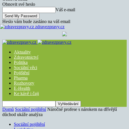
Obnovit své heslo
Váš e-mail
Heslo vám bude zasláno na váš email
zdravezpravy.cz
Aktuality
Zdravotnictví
Politika
Sociální věci
Pojištění
Pharma
Rozhovory
E-Health
Ke kávě i čaji
Domů
Sociální pojištění
Náročné profese s nárokem na dřívější
důchod ukáže analýza
Sociální pojištění