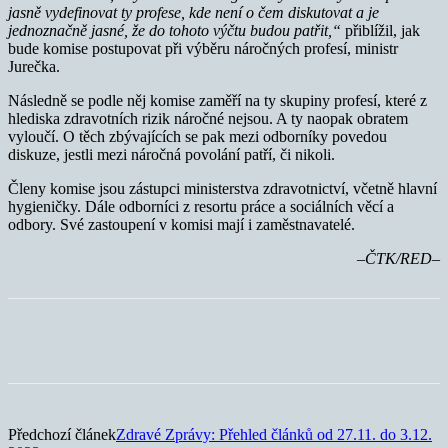
jasně vydefinovat ty profese, kde není o čem diskutovat a je
jednoznačně jasné, že do tohoto výčtu budou patřit,“
přiblížil, jak
bude komise postupovat při výběru náročných profesí, ministr
Jurečka.
Následně se podle něj komise zaměří na ty skupiny profesí, které z
hlediska zdravotních rizik náročné nejsou. A ty naopak obratem
vyloučí. O těch zbývajících se pak mezi odborníky povedou
diskuze, jestli mezi náročná povolání patří, či nikoli.
Členy komise jsou zástupci ministerstva zdravotnictví, včetně hlavní
hygieničky. Dále odborníci z resortu práce a sociálních věcí a
odbory. Své zastoupení v komisi mají i zaměstnavatelé.
–
ČTK/RED–
Předchozí článek
Zdravé Zprávy: Přehled článků od 27.11. do 3.12.