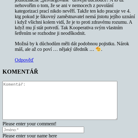
nehovořím o tom, že se ani v nemocech z povolání
kategorizaci prací nikdo nevěří. Takže ten kdo pracuje ve 4.
ktg pokud je šikovný zaměstnavatel nemá jistotu jejího uznání
i když všichni kolem vidí, že je to proti zdravému rozumu. A
když mu jí stát potvrdí. Tak Kooperativa svým vlastním
šetřením se rozhodne ji neodškodnit.
Možná by k důchodům měli dát podobnou pojistku. Nárok
máš, ale až co poví … nějaký úředník …
.
Odpověď
KOMENTÁŘ
Please enter your comment!
Please enter your name here