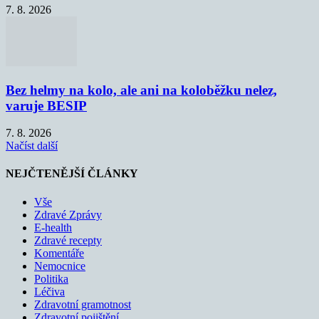
7. 8. 2026
Bez helmy na kolo, ale ani na koloběžku nelez,
varuje BESIP
7. 8. 2026
Načíst další
NEJČTENĚJŠÍ ČLÁNKY
Vše
Zdravé Zprávy
E-health
Zdravé recepty
Komentáře
Nemocnice
Politika
Léčiva
Zdravotní gramotnost
Zdravotní pojištění