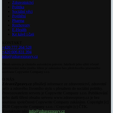
Zdravotnictví
Politika
Sociální věci
Pojištění
Pharma
Rozhovory
E-Health
Ke kávě i čaji
KONTAKT
+420 777 264 528
+420 606 831 394
info@zdravezpravy.cz
Obsah serveru je chráněn autorským právem. Jakékoli jeho užití včetně
publikování nebo jiného šíření je zakázáno bez předchozího písemného
souhlasu Copywrite Company s.r.o.
O NÁS
ZdraveZpravy.cz
přinášejí informace ze zdravotnictví, zdravotní
péče a zdravého životního stylu s přesahem do sociální politiky.
Provozovatelem serveru je Copywrite Company s.r.o. Publikování
nebo další šíření obsahu serveru www.zdravezpravy.cz je bez
souhlasu společnosti Copywrite Company zakázáno. Copyright [c]
2020 Copywrite Company s.r.o. / Copyright [c] ČTK.
Kontaktujte nás:
info@zdravezpravy.cz