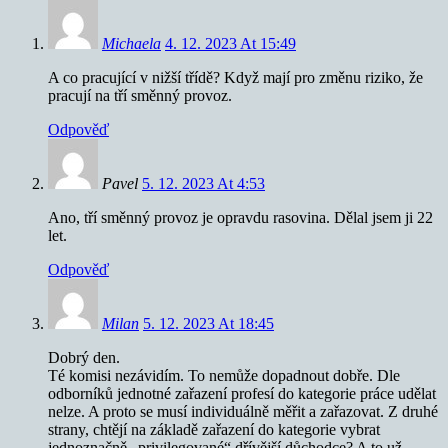
Michaela
4. 12. 2023 At 15:49
A co pracující v nižší třídě? Když mají pro změnu riziko, že
pracují na tří směnný provoz.
Odpověď
Pavel
5. 12. 2023 At 4:53
Ano, tří směnný provoz je opravdu rasovina. Dělal jsem ji 22
let.
Odpověď
Milan
5. 12. 2023 At 18:45
Dobrý den.
Té komisi nezávidím. To nemůže dopadnout dobře. Dle
odborníků jednotné zařazení profesí do kategorie práce udělat
nelze. A proto se musí individuálně měřit a zařazovat. Z druhé
strany, chtějí na základě zařazení do kategorie vybrat
jednoznačně „privilegované“ dřívější důchodce? A to už