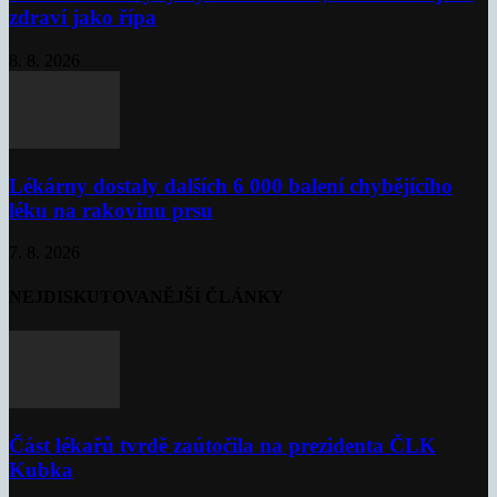
zdraví jako řípa
8. 8. 2026
Lékárny dostaly dalších 6 000 balení chybějícího
léku na rakovinu prsu
7. 8. 2026
NEJDISKUTOVANĚJŠÍ ČLÁNKY
Část lékařů tvrdě zaútočila na prezidenta ČLK
Kubka