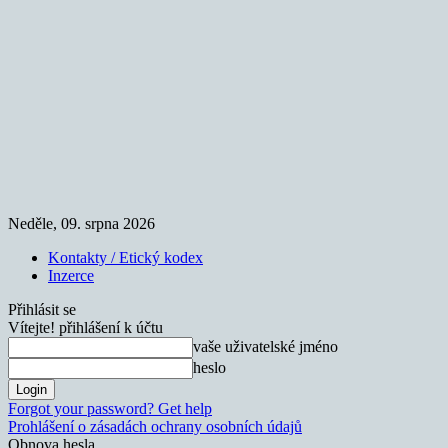
Neděle, 09. srpna 2026
Kontakty / Etický kodex
Inzerce
Přihlásit se
Vítejte! přihlášení k účtu
vaše uživatelské jméno
heslo
Forgot your password? Get help
Prohlášení o zásadách ochrany osobních údajů
Obnova hesla