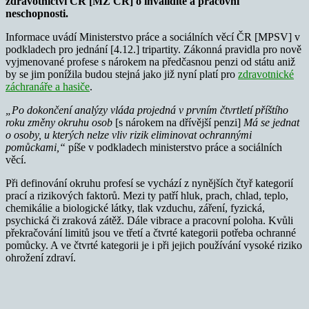
zdravotnictví ČR [MZ ČR] o invaliditě a pracovní
neschopnosti.
Informace uvádí Ministerstvo práce a sociálních věcí ČR [MPSV] v
podkladech pro jednání [4.12.] tripartity. Zákonná pravidla pro nově
vyjmenované profese s nárokem na předčasnou penzi od státu aniž
by se jim ponížila budou stejná jako již nyní platí pro
zdravotnické
záchranáře a hasiče
.
„Po dokončení analýzy vláda projedná v prvním čtvrtletí příštího
roku změny okruhu osob
[s nárokem na dřívější penzi]
Má se jednat
o osoby, u kterých nelze vliv rizik eliminovat ochrannými
pomůckami,“
píše v podkladech ministerstvo práce a sociálních
věcí.
Při definování okruhu profesí se vychází z nynějších čtyř kategorií
prací a rizikových faktorů. Mezi ty patří hluk, prach, chlad, teplo,
chemikálie a biologické látky, tlak vzduchu, záření, fyzická,
psychická či zraková zátěž. Dále vibrace a pracovní poloha. Kvůli
překračování limitů jsou ve třetí a čtvrté kategorii potřeba ochranné
pomůcky. A ve čtvrté kategorii je i při jejich používání vysoké riziko
ohrožení zdraví.