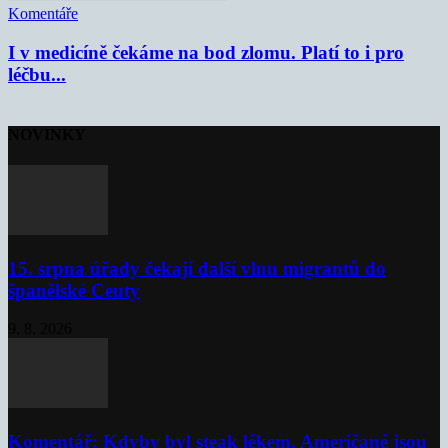
Komentáře
I v medicíně čekáme na bod zlomu. Platí to i pro
léčbu...
NOVINKY
15. srpna úřady čekají další vlnu migrantů do
španělské Ceuty
9. 8. 2026
Komentář: Kdyby byl steak lékem, Američané jsou