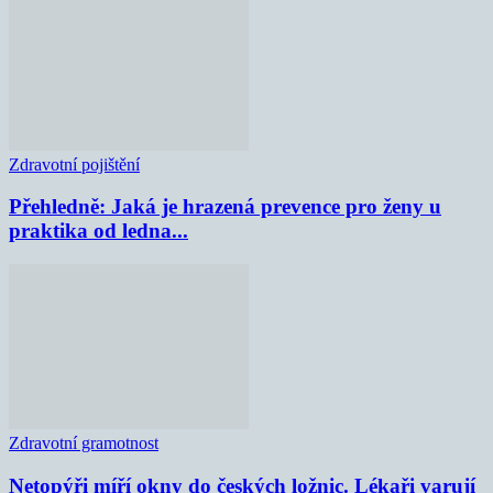
Zdravotní pojištění
Přehledně: Jaká je hrazená prevence pro ženy u
praktika od ledna...
Zdravotní gramotnost
Netopýři míří okny do českých ložnic. Lékaři varují