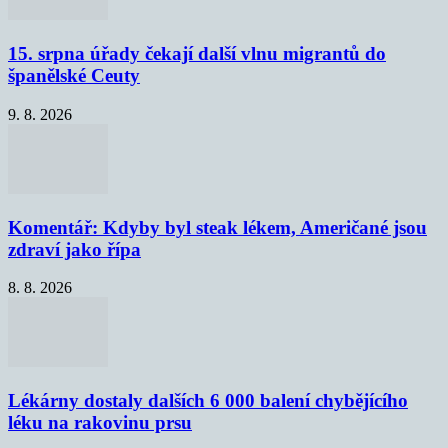
15. srpna úřady čekají další vlnu migrantů do
španělské Ceuty
9. 8. 2026
Komentář: Kdyby byl steak lékem, Američané jsou
zdraví jako řípa
8. 8. 2026
Lékárny dostaly dalších 6 000 balení chybějícího
léku na rakovinu prsu