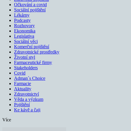
Očkování a covid
Sociální pojištění
Lékárny
Podcasty
Rozhovory
Ekonomika
Legislativa
Sociální věci
Komerční pojištění
Zdravotnické prostředky
Životní styl
Farmaceutické firmy
Stakeholders
Covid
Adman´s Choice
Farmacie
Aktuality
Zdravotnictví
Věda a výzkum
Pojištění
Ke kávě a čaji
Více