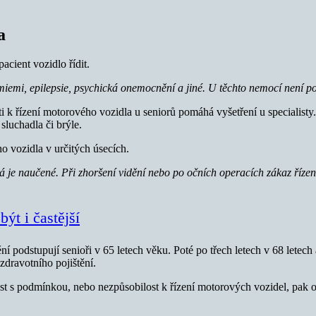
a
cient vozidlo řídit.
émiemi, epilepsie, psychická onemocnění a jiné. U těchto nemocí není 
sti k řízení motorového vozidla u seniorů pomáhá vyšetření u specialis
luchadla či brýle.
o vozidla v určitých úsecích.
má je naučené. Při zhoršení vidění nebo po očních operacích zákaz říze
ýt i častější
ní podstupují senioři v 65 letech věku. Poté po třech letech v 68 lete
dravotního pojištění.
bilost s podmínkou, nebo nezpůsobilost k řízení motorových vozidel, p