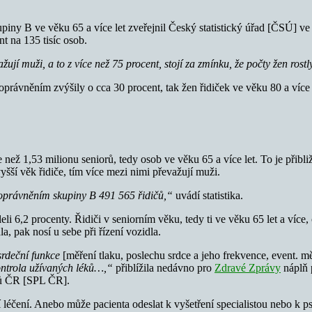
upiny B ve věku 65 a více let zveřejnil Český statistický úřad [ČSÚ] v
nt na 135 tisíc osob.
žují muži, a to z více než 75 procent, stojí za zmínku, že počty žen ros
právněním zvýšily o cca 30 procent, tak žen řidiček ve věku 80 a více
než 1,53 milionu seniorů, tedy osob ve věku 65 a více let. To je přibližn
yšší věk řidiče, tím více mezi nimi převažují muži.
m oprávněním skupiny B 491 565 řidičů,“
uvádí statistika.
íleli 6,2 procenty. Řidiči v seniorním věku, tedy ti ve věku 65 let a víc
a, pak nosí u sebe při řízení vozidla.
srdeční funkce
[měření tlaku, poslechu srdce a jeho frekvence, event. 
kontrola užívaných léků…,“
přiblížila nedávno pro
Zdravé Zprávy
náplň p
řů ČR [SPL ČR].
ájí léčení. Anebo může pacienta odeslat k vyšetření specialistou nebo k 