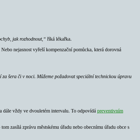
pochyb, jak rozhodnout,“
říká lékařka.
ty. Nebo nejasnost vyřeší kompenzační pomůcka, která dorovná
ní za šera či v noci. Můžeme požadovat speciální technickou úpravu
ch a dále vždy ve dvouletém intervalu. To odpovídá
preventivním
ak o tom zasílá zprávu městskému úřadu nebo obecnímu úřadu obce s