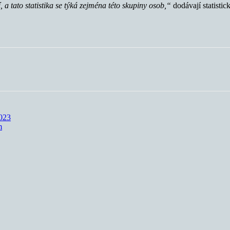
a tato statistika se týká zejména této skupiny osob,“
dodávají statisti
2023
m