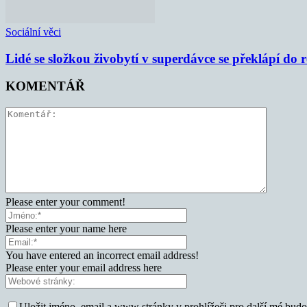
Sociální věci
Lidé se složkou živobytí v superdávce se překlápí do 
KOMENTÁŘ
Please enter your comment!
Please enter your name here
You have entered an incorrect email address!
Please enter your email address here
Uložit jméno, email a www stránky v prohlížeči pro další mé bud