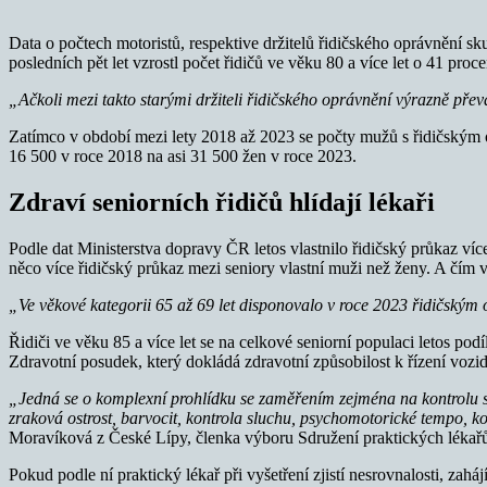
Data o počtech motoristů, respektive držitelů řidičského oprávnění sk
posledních pět let vzrostl počet řidičů ve věku 80 a více let o 41 proce
„Ačkoli mezi takto starými držiteli řidičského oprávnění výrazně převa
Zatímco v období mezi lety 2018 až 2023 se počty mužů s řidičským o
16 500 v roce 2018 na asi 31 500 žen v roce 2023.
Zdraví seniorních řidičů hlídají lékaři
Podle dat Ministerstva dopravy ČR letos vlastnilo řidičský průkaz více 
něco více řidičský průkaz mezi seniory vlastní muži než ženy. A čím v
„Ve věkové kategorii 65 až 69 let disponovalo v roce 2023 řidičský
Řidiči ve věku 85 a více let se na celkové seniorní populaci letos pod
Zdravotní posudek, který dokládá zdravotní způsobilost k řízení vozidl
„Jedná se o komplexní prohlídku se zaměřením zejména na kontrolu 
zraková ostrost, barvocit, kontrola sluchu, psychomotorické tempo, 
Moravíková z České Lípy, členka výboru Sdružení praktických léka
Pokud podle ní praktický lékař při vyšetření zjistí nesrovnalosti, zah