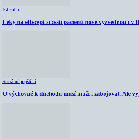
E-health
Léky na eRecept si čeští pacienti nově vyzvednou i v
Sociální pojištění
O výchovné k důchodu musí muži i zabojovat. Ale vypl