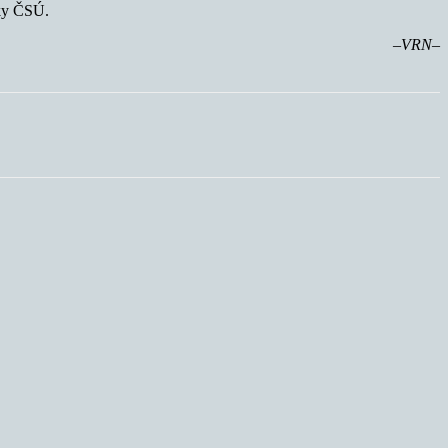
cky ČSÚ.
–VRN–