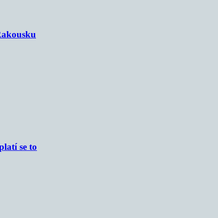
 Rakousku
atí se to