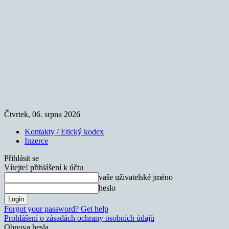
Čtvrtek, 06. srpna 2026
Kontakty / Etický kodex
Inzerce
Přihlásit se
Vítejte! přihlášení k účtu
vaše uživatelské jméno
heslo
Forgot your password? Get help
Prohlášení o zásadách ochrany osobních údajů
Obnova hesla