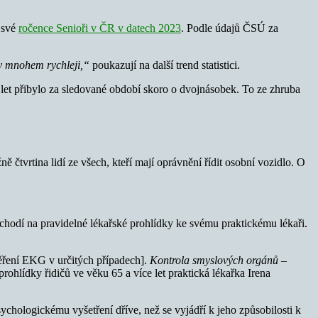
e své
ročence Senioři v ČR v datech 2023
. Podle údajů ČSÚ za
tly mnohem rychleji,“
poukazují na další trend statistici.
 let přibylo za sledované období skoro o dvojnásobek. To ze zhruba
ě čtvrtina lidí ze všech, kteří mají oprávnění řídit osobní vozidlo. O
e, chodí na pravidelné lékařské prohlídky ke svému praktickému lékaři.
měření EKG v určitých případech].
Kontrola smyslových orgánů –
rohlídky řidičů ve věku 65 a více let praktická lékařka Irena
psychologickému vyšetření dříve, než se vyjádří k jeho způsobilosti k