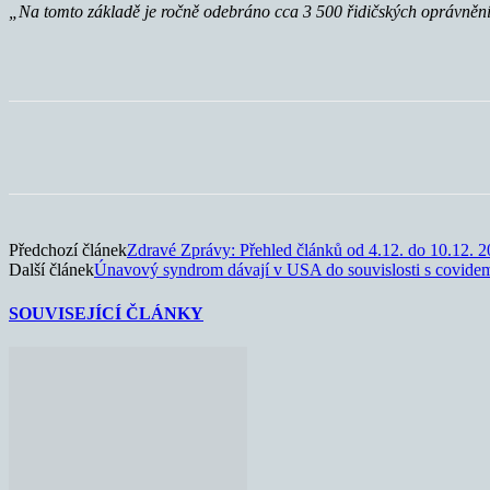
„Na tomto základě je ročně odebráno cca 3 500 řidičských oprávnění, 
Sdílet
Předchozí článek
Zdravé Zprávy: Přehled článků od 4.12. do 10.12. 
Další článek
Únavový syndrom dávají v USA do souvislosti s covide
SOUVISEJÍCÍ ČLÁNKY