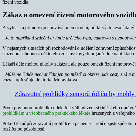
řízení vozidla.
Zákaz a omezení řízení motorového vozidl
A vyhláška přímo vyjmenovává onemocnění, při kterých nesmí daný pa
„Je to například srdeční arytmie určitého typu, cukrovka s hypoglyk
V nejasných situacích při rozhodování o udělení zdravotní způsobilo
sníženou schopnost některého ze smyslových orgánů. Jde například o s
Lékaři dále mohou nikoliv zakázat, ale pouze omezit řízení motorovéh
„Můžeme řidiče nechat řídit jen po městě či okrese, kde cesty zná a 
vozu
,“ upřesňuje doktorka Moravíková.
Zdravotní prohlídky seniorů řidičů by mohly b
První povinnou prohlídku u lékaře kvůli udržení si řidičského oprávně
prohlídkám u všeobecného praktického lékaře
hrazených z veřejného z
Pokud lékař při zdravotní prohlídce u pacienta – řidiče zjistí způso
rozšířenou působností.