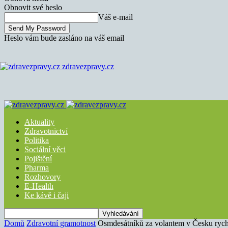
Obnovit své heslo
Váš e-mail
Heslo vám bude zasláno na váš email
zdravezpravy.cz
Aktuality
Zdravotnictví
Politika
Sociální věci
Pojištění
Pharma
Rozhovory
E-Health
Ke kávě i čaji
Domů
Zdravotní gramotnost
Osmdesátníků za volantem v Česku rychle