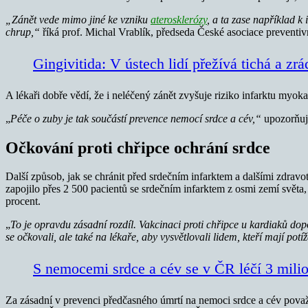
„Zánět vede mimo jiné ke vzniku
aterosklerózy
, a ta zase například 
chrup,“
říká prof. Michal Vrablík, předseda České asociace preventivn
Gingivitida: V ústech lidí přežívá tichá a z
A lékaři dobře vědí, že i neléčený zánět zvyšuje riziko infarktu myoka
„
Péče o zuby je tak součástí prevence nemocí srdce a cév,“
upozorňuje
Očkování proti chřipce ochrání srdce
Další způsob, jak se chránit před srdečním infarktem a dalšími zdrav
zapojilo přes 2 500 pacientů se srdečním infarktem z osmi zemí světa, 
procent.
„
To je opravdu zásadní rozdíl. Vakcinaci proti chřipce u kardiaků do
se očkovali, ale také na lékaře, aby vysvětlovali lidem, kteří mají pot
S nemocemi srdce a cév se v ČR léčí 3 milio
Za zásadní v prevenci předčasného úmrtí na nemoci srdce a cév pova