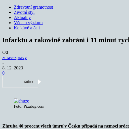
Zdravotní gramotnost
Životní styl
Aktuality
Věda a výzkum
Ke kávě a čaji
Infarktu a rakovině zabráni i 11 minut ry
Od
zdravezpravy
-
8. 12. 2023
0
Sdílet
Foto: Pixabay.com
Zhruba 40 procent všech úmrtí v Česku připadá na nemoci srdce 