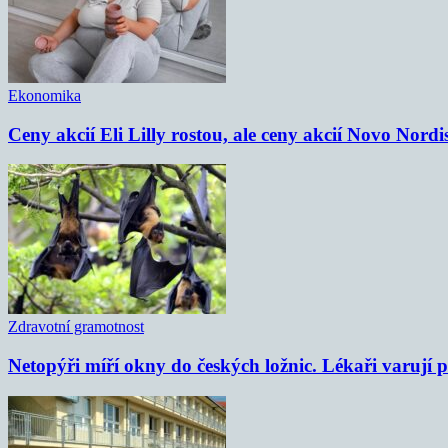
Ekonomika
Ceny akcií Eli Lilly rostou, ale ceny akcií Novo Nordi
Zdravotní gramotnost
Netopýři míří okny do českých ložnic. Lékaři varují