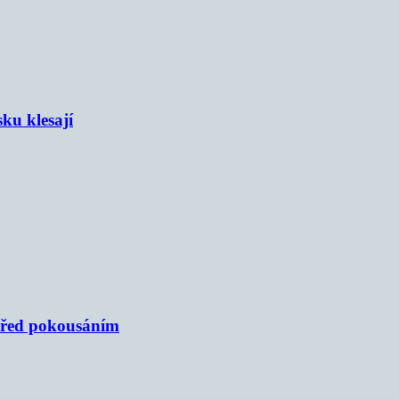
sku klesají
 před pokousáním