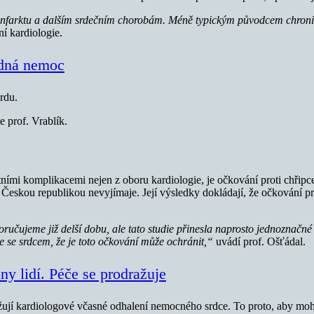
k infarktu a dalším srdečním chorobám. Méně typickým původcem chroni
í kardiologie.
rádná nemoc
rdu.
 prof. Vrablík.
otními komplikacemi nejen z oboru kardiologie, je očkování proti chřipc
Českou republikou nevyjímaje. Její výsledky dokládají, že očkování prot
poručujeme již delší dobu, ale tato studie přinesla naprosto jednoznač
íže se srdcem, že je toto očkování může ochránit,“
uvádí prof. Ošťádal.
ny lidí. Péče se prodražuje
žují kardiologové včasné odhalení nemocného srdce. To proto, aby moh