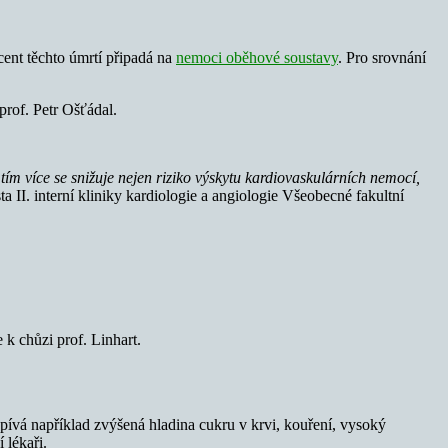
cent těchto úmrtí připadá na
nemoci oběhové soustavy
. Pro srovnání
prof. Petr Ošťádal.
m více se snižuje nejen riziko výskytu kardiovaskulárních nemocí,
 II. interní kliniky kardiologie a angiologie Všeobecné fakultní
k chůzi prof. Linhart.
ispívá například zvýšená hladina cukru v krvi, kouření, vysoký
 lékaři.