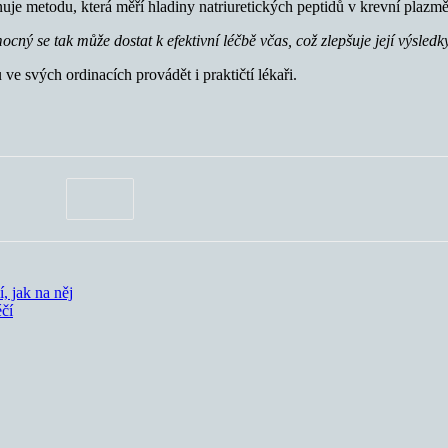
uje metodu, která měří hladiny natriuretických peptidů v krevní plazmě
ocný se tak může dostat k efektivní léčbě včas, což zlepšuje její výsled
e svých ordinacích provádět i praktičtí lékaři.
, jak na něj
éčí