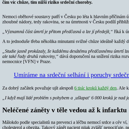
čím víc chůze, tím nižší riziko srdeční choroby.
Nemoci oběhové soustavy patří v Česku po léta k hlavním příčinám úmrt
zhoubné nádory, tedy rakovina, se na úmrtnosti v Česku podílí přibliž
„Významná část úmrtí je přitom předčasná a lze jí předejít,“
říká k ú
A to jednoduše třeba několika minutami svižné chůze ideálně každý d
„Studie jasně prokázaly, že každému desátému předčasnému úmrtí lze 
ale také řady druhů rakoviny,“
dává doporučení na snížení rizika rozv
nemocnice [VFN] v Praze.
Umíráme na srdeční selhání i poruchy srdečn
Za dobrý začátek považuje ujít alespoň
6 tisíc kroků každý den
. Ale k
„I když mají lidé problém s pohybem a ‚ušlapat‘ 6 000 kroků je nad je
Neléčené záněty v těle vedou až k infarktu
Málokdo podle specialistů na prevenci a léčbu nemocí srdce a cév ví, ž
cholesterol a obezita. Takový zánět pacient nijak zvlášť nepociťuje, n