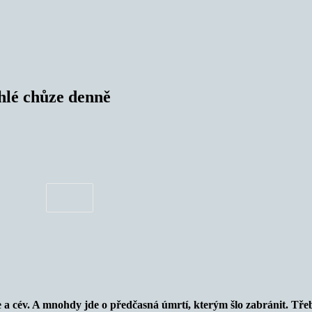
chlé chůze denně
a cév. A mnohdy jde o předčasná úmrtí, kterým šlo zabránit. Tře