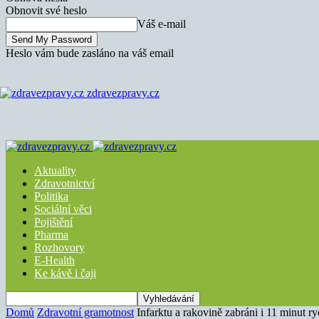
Obnovit své heslo
Váš e-mail
Heslo vám bude zasláno na váš email
zdravezpravy.cz
Aktuality
Zdravotnictví
Politika
Sociální věci
Pojištění
Pharma
Rozhovory
E-Health
Ke kávě i čaji
Domů
Zdravotní gramotnost
Infarktu a rakovině zabráni i 11 minut r