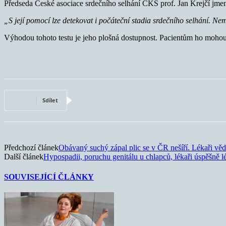
Předseda České asociace srdečního selhání ČKS prof. Jan Krejčí jmen
„S její pomocí lze detekovat i počáteční stadia srdečního selhání. Nem
Výhodou tohoto testu je jeho plošná dostupnost. Pacientům ho mohou v
Sdílet
Předchozí článek
Obávaný suchý zápal plic se v ČR nešíří. Lékaři vědí
Další článek
Hypospadii, poruchu genitálu u chlapců, lékaři úspěšně l
SOUVISEJÍCÍ ČLÁNKY