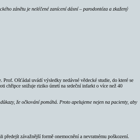
ckého zánětu je neléčené zanícení dásní – parodontóza a zkažený
e. Prof. Ošťádal uvádí výsledky nedávné vědecké studie, do které se
i chřipce snižuje riziko úmrtí na srdeční infarkt o více než 40
né důkazy, že očkování pomáhá. Proto apelujeme nejen na pacienty, aby
li předejít závažnější formě onemocnění a nevratnému poškození.