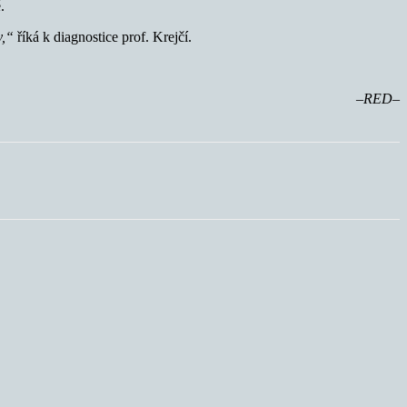
.
ky,“
říká k diagnostice prof. Krejčí.
–RED–