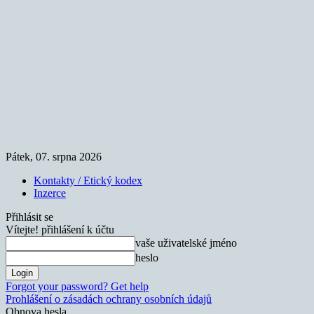
Pátek, 07. srpna 2026
Kontakty / Etický kodex
Inzerce
Přihlásit se
Vítejte! přihlášení k účtu
vaše uživatelské jméno
heslo
Forgot your password? Get help
Prohlášení o zásadách ochrany osobních údajů
Obnova hesla