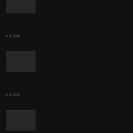
Ceny akcií Eli Lilly rostou, ale ceny akcií
Novo Nordisku klesají
6. 8. 2026
Netopýři míří okny do českých ložnic. Lékaři
varují před pokousáním
6. 8. 2026