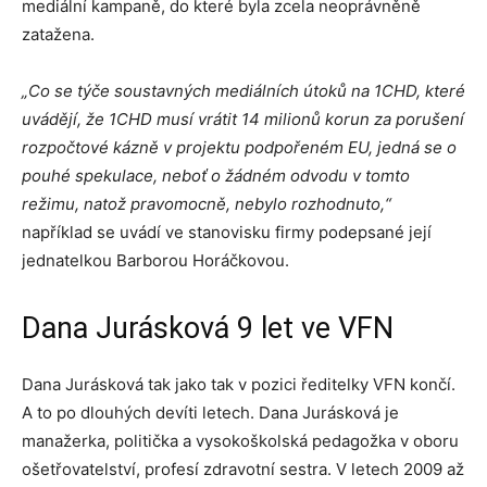
mediální kampaně, do které byla zcela neoprávněně
zatažena.
„Co se týče soustavných mediálních útoků na 1CHD, které
uvádějí, že 1CHD musí vrátit 14 milionů korun za porušení
rozpočtové kázně v projektu podpořeném EU, jedná se o
pouhé spekulace, neboť o žádném odvodu v tomto
režimu, natož pravomocně, nebylo rozhodnuto,“
například se uvádí ve stanovisku firmy podepsané její
jednatelkou Barborou Horáčkovou.
Dana Jurásková 9 let ve VFN
Dana Jurásková tak jako tak v pozici ředitelky VFN končí.
A to po dlouhých devíti letech. Dana Jurásková je
manažerka, politička a vysokoškolská pedagožka v oboru
ošetřovatelství, profesí zdravotní sestra. V letech 2009 až