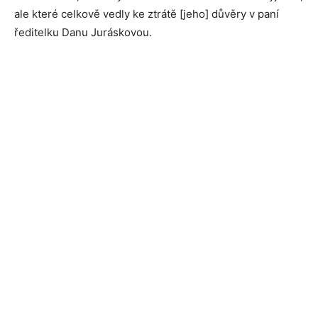
ale které celkově vedly ke ztrátě [jeho] důvěry v paní
ředitelku Danu Juráskovou.