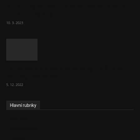
Ministr Válek ocenil domov pro seniory za
70 000 měsíčně
10. 3. 2023
To, co se stalo ve stomatologii, je šílená
ostuda, říká Milan...
5. 12. 2022
Hlavní rubriky
Aktuality
Zdravotnictví
Politika