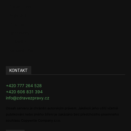
Sociální věci
Pojištění
Pharma
Rozhovory
E-Health
Ke kávě i čaji
KONTAKT
+420 777 264 528
+420 606 831 394
info@zdravezpravy.cz
Obsah serveru je chráněn autorským právem. Jakékoli jeho užití včetně
publikování nebo jiného šíření je zakázáno bez předchozího písemného
souhlasu Copywrite Company s.r.o.