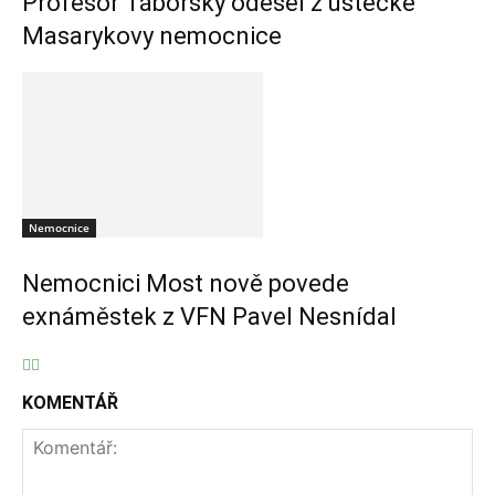
Profesor Táborský odešel z ústecké
Masarykovy nemocnice
Nemocnice
Nemocnici Most nově povede
exnáměstek z VFN Pavel Nesnídal
KOMENTÁŘ