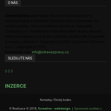
O NÁS
ZdraveZpravy.cz
přinášejí informace ze zdravotnictví,
zdravotní péče a zdravého životního stylu s přesahem do
sociální politiky. Provozovatelem serveru je Copywrite
Company s.r.o. Publikování nebo další šíření obsahu serveru
www.zdravezpravy.cz je bez souhlasu společnosti Copywrite
Company zakázáno. Copyright [c] 2020 Copywrite Company
s.r.o. / Copyright [c] ČTK.
Kontaktujte nás:
info@zdravezpravy.cz
SLEDUJTE NÁS
INZERCE
Kontakty / Etický kodex
© Realizace © 2018,
Xcreative - webdesign
. |
Spravovat souhlas s