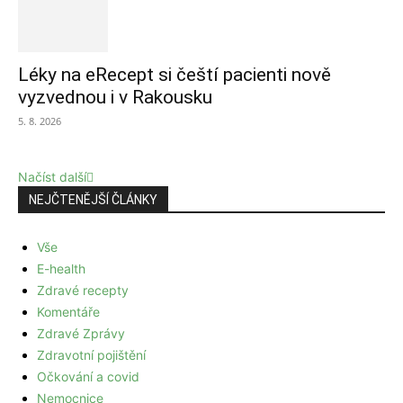
Léky na eRecept si čeští pacienti nově
vyzvednou i v Rakousku
5. 8. 2026
Načíst další
NEJČTENĚJŠÍ ČLÁNKY
Vše
E-health
Zdravé recepty
Komentáře
Zdravé Zprávy
Zdravotní pojištění
Očkování a covid
Nemocnice