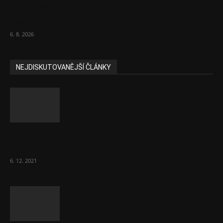
V korupční kauze z roku 2018 ve FN Bulovka
padly další...
6. 8. 2026
NEJDISKUTOVANĚJŠÍ ČLÁNKY
Část lékařů tvrdě zaútočila na prezidenta
ČLK Kubka
6. 12. 2021