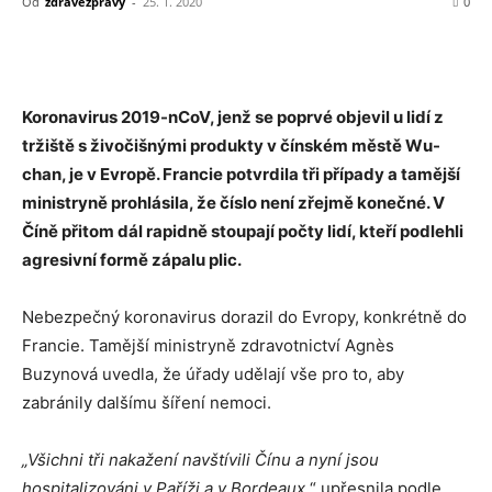
Od
zdravezpravy
-
25. 1. 2020
0
Koronavirus 2019-nCoV, jenž se poprvé objevil u lidí z
tržiště s živočišnými produkty v čínském městě Wu-
chan, je v Evropě. Francie potvrdila tři případy a tamější
ministryně prohlásila, že číslo není zřejmě konečné. V
Číně přitom dál rapidně stoupají počty lidí, kteří podlehli
agresivní formě zápalu plic.
Nebezpečný koronavirus dorazil do Evropy, konkrétně do
Francie. Tamější ministryně zdravotnictví Agnès
Buzynová uvedla, že úřady udělají vše pro to, aby
zabránily dalšímu šíření nemoci.
„Všichni tři nakažení navštívili Čínu a nyní jsou
hospitalizováni v Paříži a v Bordeaux,
“ upřesnila podle