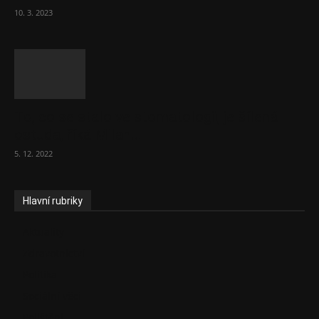
10. 3. 2023
To, co se stalo ve stomatologii, je šílená
ostuda, říká Milan...
5. 12. 2022
Hlavní rubriky
Aktuality
Zdravotnictví
Politika
Sociální věci
Pojištění