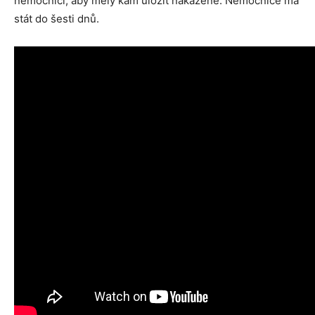
nemocnici, aby měly kam uložit nakažené. Nemocnice má
stát do šesti dnů.