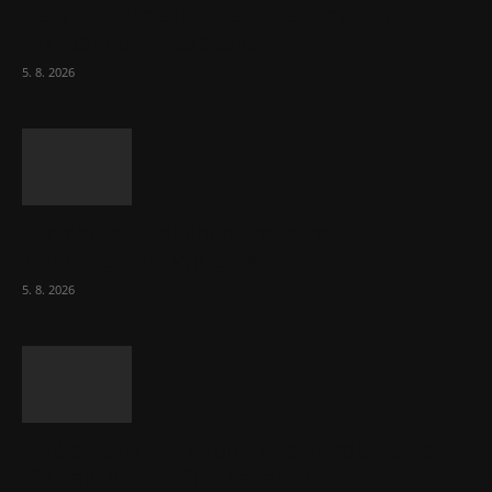
Léky na eRecept si čeští pacienti nově
vyzvednou i v Rakousku
5. 8. 2026
O výchovné k důchodu musí muži i
zabojovat. Ale vyplatí se...
5. 8. 2026
Lidé se složkou živobytí v superdávce se
překlápí do rejstříku hazardu