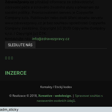
ZdraveZpravy.cz
přinášejí informace ze zdravotnictví,
zdravotní péče a zdravého životního stylu s přesahem do
sociální politiky. Provozovatelem serveru je Copywrite
Company s.r.o. Publikování nebo další šíření obsahu serveru
www.zdravezpravy.cz je bez souhlasu společnosti Copywrite
Company zakázáno. Copyright [c] 2020 Copywrite Company
s.r.o. / Copyright [c] ČTK.
Kontaktujte nás:
info@zdravezpravy.cz
SLEDUJTE NÁS
INZERCE
Kontakty / Etický kodex
© Realizace © 2018,
Xcreative - webdesign
. |
Spravovat souhlas s
nastavením osobních údajů
.
adm_sticky