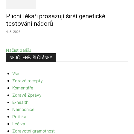
Plicní lékaři prosazují širší genetické
testování nádorů
4. 8. 2026
Načíst další
NEJČTENĚJŠÍ ČLÁNKY
Vše
Zdravé recepty
Komentáře
Zdravé Zprávy
E-health
Nemocnice
Politika
Léčiva
Zdravotní gramotnost