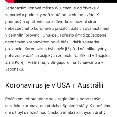
Jedenáctimilionové město Wu-chan je od čtvrtka v
separaci a prakticky odříznuté od okolního světa. K
podobným opatřením se z důvodu zamezení šíření
nebezpečného koronaviru přidalo i dalších dvanáct měst
v centrální provincii Chu-pej. I přesto úmrtí způsobené
neznámým koronavirem nově hlásí i další sousední
provincie. Koronavirus byl navíc již před několika týdny
potvrzen v dalších asijských zemích. Například v Thajsku,
Jižní Koreji, Vietnamu, v Singapuru, na Tchajwanu a v
Japonsku.
Koronavirus je v USA i Austrálii
Počátkem tohoto týdne se k regionům s potvrzeným
smrtícím koronavirem přidaly i Spojené státy. K dnešnímu
dni už byl s neznámou čínskou infekcí zachycen druhý