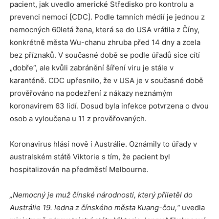
pacient, jak uvedlo americké Středisko pro kontrolu a
prevenci nemocí [CDC]. Podle tamních médií je jednou z
nemocných 60letá žena, která se do USA vrátila z Číny,
konkrétně města Wu-chanu zhruba před 14 dny a zcela
bez příznaků. V současné době se podle úřadů sice cítí
„dobře“, ale kvůli zabránění šíření viru je stále v
karanténě. CDC upřesnilo, že v USA je v současné době
prověřováno na podezření z nákazy neznámým
koronavirem 63 lidí. Dosud byla infekce potvrzena o dvou
osob a vyloučena u 11 z prověřovaných.
Koronavirus hlásí nově i Austrálie. Oznámily to úřady v
australském státě Viktorie s tím, že pacient byl
hospitalizován na předměstí Melbourne.
„Nemocný je muž čínské národnosti, který přiletěl do
Austrálie 19. ledna z čínského města Kuang-čou,“
uvedla