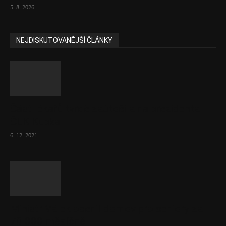
5. 8. 2026
NEJDISKUTOVANĚJŠÍ ČLÁNKY
Část lékařů tvrdě zaútočila na prezidenta
ČLK Kubka
6. 12. 2021
Ministr Válek ocenil domov pro seniory za
70 000 měsíčně