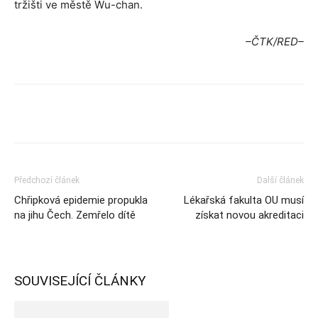
tržišti ve městě Wu-chan.
–ČTK/RED–
Předchozí článek
Další článek
Chřipková epidemie propukla
Lékařská fakulta OU musí
na jihu Čech. Zemřelo dítě
získat novou akreditaci
SOUVISEJÍCÍ ČLÁNKY