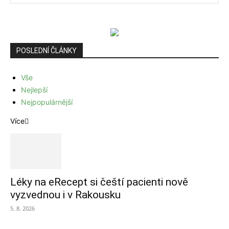
POSLEDNÍ ČLÁNKY
Vše
Nejlepší
Nejpopulárnější
Více
Léky na eRecept si čeští pacienti nově
vyzvednou i v Rakousku
5. 8. 2026