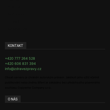
Pharma
Rozhovory
E-Health
Ke kávě i čaji
KONTAKT
+420 777 264 528
+420 606 831 394
info@zdravezpravy.cz
Obsah serveru je chráněn autorským právem. Jakékoli jeho užití včetně
publikování nebo jiného šíření je zakázáno bez předchozího písemného
souhlasu Copywrite Company s.r.o.
O NÁS