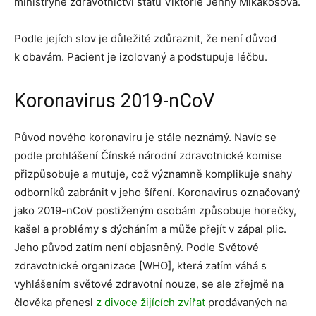
ministryně zdravotnictví státu Viktorie Jenny Mikakosová.
Podle jejích slov je důležité zdůraznit, že není důvod
k obavám. Pacient je izolovaný a podstupuje léčbu.
Koronavirus 2019-nCoV
Původ nového koronaviru je stále neznámý. Navíc se
podle prohlášení Čínské národní zdravotnické komise
přizpůsobuje a mutuje, což významně komplikuje snahy
odborníků zabránit v jeho šíření. Koronavirus označovaný
jako 2019-nCoV postiženým osobám způsobuje horečky,
kašel a problémy s dýcháním a může přejít v zápal plic.
Jeho původ zatím není objasněný. Podle Světové
zdravotnické organizace [WHO], která zatím váhá s
vyhlášením světové zdravotní nouze, se ale zřejmě na
člověka přenesl
z divoce žijících zvířat
prodávaných na