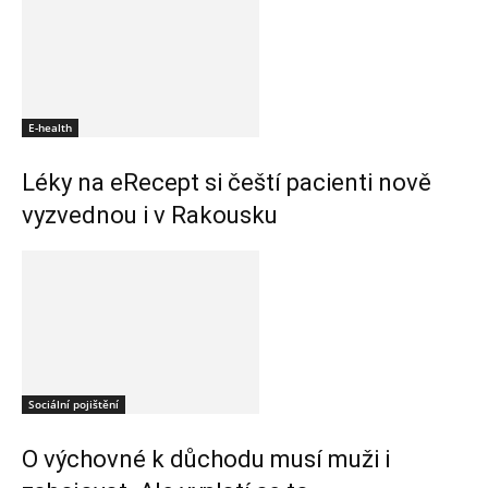
E-health
Léky na eRecept si čeští pacienti nově
vyzvednou i v Rakousku
Sociální pojištění
O výchovné k důchodu musí muži i