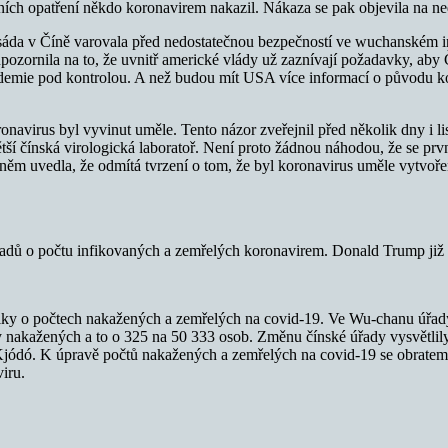
ch opatření někdo koronavirem nakazil. Nákaza se pak objevila na nedal
áda v Číně varovala před nedostatečnou bezpečností ve wuchanském inst
zornila na to, že uvnitř americké vlády už zaznívají požadavky, aby Čí
demie pod kontrolou. A než budou mít USA více informací o původu koro
avirus byl vyvinut uměle. Tento názor zveřejnil před několik dny i lis
ětší čínská virologická laboratoř. Není proto žádnou náhodou, že se pr
ěm uvedla, že odmítá tvrzení o tom, že byl koronavirus uměle vytvořen 
adů o počtu infikovaných a zemřelých koronavirem. Donald Trump již 
stiky o počtech nakažených a zemřelých na covid-19. Ve Wu-chanu úřad
 nakažených a to o 325 na 50 333 osob. Změnu čínské úřady vysvětlily 
jódó. K úpravě počtů nakažených a zemřelých na covid-19 se obratem 
iru.