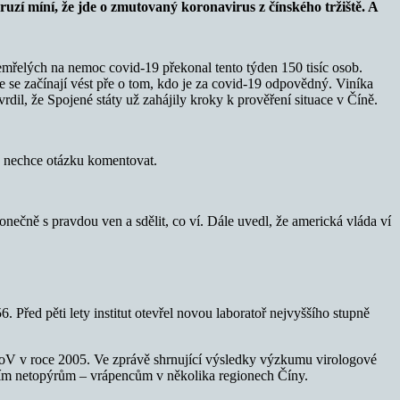
uzí míní, že jde o zmutovaný koronavirus z čínského tržiště. A
řelých na nemoc covid-19 překonal tento týden 150 tisíc osob.
 se začínají vést pře o tom, kdo je za covid-19 odpovědný. Viníka
dil, že Spojené státy už zahájily kroky k prověření situace v Číně.
že nechce otázku komentovat.
nečně s pravdou ven a sdělit, co ví. Dále uvedl, že americká vláda ví
. Před pěti lety institut otevřel novou laboratoř nejvyššího stupně
oV v roce 2005. Ve zprávě shrnující výsledky výzkumu virologové
lším netopýrům – vrápencům v několika regionech Číny.