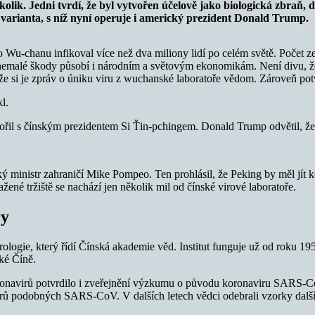
ik. Jedni tvrdí, že byl vytvořen účelově jako biologická zbraň, dr
e varianta, s níž nyní operuje i americký prezident Donald Trump.
-chanu infikoval více než dva miliony lidí po celém světě. Počet zem
a nemalé škody působí i národním a světovým ekonomikám. Není divu, že
e si je zpráv o úniku viru z wuchanské laboratoře vědom. Zároveň potvr
l.
hovořil s čínským prezidentem Si Ťin-pchingem. Donald Trump odvětil, 
 ministr zahraničí Mike Pompeo. Ten prohlásil, že Peking by měl jít ko
žené tržiště se nachází jen několik mil od čínské virové laboratoře.
ry
ologie, který řídí Čínská akademie věd. Institut funguje už od roku 1956
ké Číně.
ronavirů potvrdilo i zveřejnění výzkumu o původu koronaviru SARS-C
navirů podobných SARS-CoV. V dalších letech vědci odebrali vzorky da