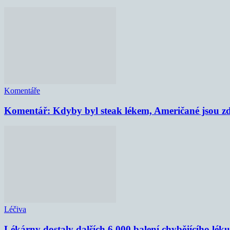
Komentáře
Komentář: Kdyby byl steak lékem, Američané jsou zd
Léčiva
Lékárny dostaly dalších 6 000 balení chybějícího lék