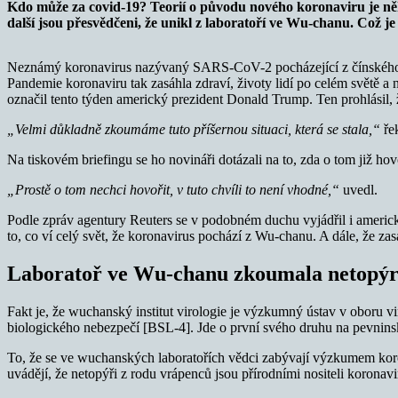
Kdo může za covid-19? Teorií o původu nového koronaviru je někol
další jsou přesvědčeni, že unikl z laboratoří ve Wu-chanu. Což j
Neznámý koronavirus nazývaný SARS-CoV-2 pocházející z čínského Wu
Pandemie koronaviru tak zasáhla zdraví, životy lidí po celém světě 
označil tento týden americký prezident Donald Trump. Ten prohlásil, ž
„Velmi důkladně zkoumáme tuto příšernou situaci, která se stala,“
řek
Na tiskovém briefingu se ho novináři dotázali na to, zda o tom již 
„Prostě o tom nechci hovořit, v tuto chvíli to není vhodné,“
uvedl.
Podle zpráv agentury Reuters se v podobném duchu vyjádřil i americký
to, co ví celý svět, že koronavirus pochází z Wu-chanu. A dále, že zasa
Laboratoř ve Wu-chanu zkoumala netopý
Fakt je, že wuchanský institut virologie je výzkumný ústav v oboru vir
biologického nebezpečí [BSL-4]. Jde o první svého druhu na pevnins
To, že se ve wuchanských laboratořích vědci zabývají výzkumem ko
uvádějí, že netopýři z rodu vrápenců jsou přírodními nositeli koro