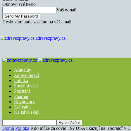
Obnovit své heslo
Váš e-mail
Heslo vám bude zasláno na váš email
zdravezpravy.cz
Aktuality
Zdravotnictví
Politika
Sociální věci
Pojištění
Pharma
Rozhovory
E-Health
Ke kávě i čaji
Domů
Politika
Kdo může za covid-19? USA ukazují na laboratoř v Č