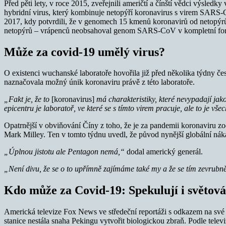
Před pěti lety, v roce 2015, zveřejnili američtí a čínští vědci výs
hybridní virus, který kombinuje netopýří koronavirus s virem SARS-Co
2017, kdy potvrdili, že v genomech 15 kmenů koronavirů od netopýrů
netopýrů – vrápenců neobsahoval genom SARS-CoV v kompletní formě,
Může za covid-19 umělý virus?
O existenci wuchanské laboratoře hovořila již před několika týdny če
naznačovala možný únik koronaviru právě z této laboratoře.
„Fakt je, že to
[koronavirus]
má charakteristiky, které nevypadají ja
epicentru je laboratoř, ve které se s tímto virem pracuje, ale to je vš
Opatrnější v obviňování Číny z toho, že je za pandemii koronaviru zod
Mark Milley. Ten v tomto týdnu uvedl, že původ nynější globální nák
„Úplnou jistotu ale Pentagon nemá,“
dodal americký generál.
„Není divu, že se o to upřímně zajímáme také my a že se tím zevrubně z
Kdo může za Covid-19: Spekulují i světov
Americká televize Fox News ve středeční reportáži s odkazem na své
stanice nestála snaha Pekingu vytvořit biologickou zbraň. Podle televi