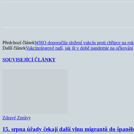
Sdílet
Předchozí článek
WHO doporučila složení vakcín proti chřipce na ro
Další článek
Vakcinologové radí, jak jít v době pandemie na očkování
SOUVISEJÍCÍ ČLÁNKY
Zdravé Zprávy
15. srpna úřady čekají další vlnu migrantů do španěl