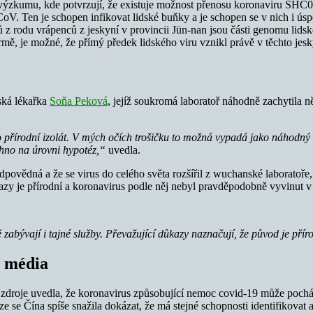
ledky výzkumu, kde potvrzují, že existuje možnost přenosu koronaviru 
V. Ten je schopen infikovat lidské buňky a je schopen se v nich i úsp
 z rodu vrápenců z jeskyní v provincii Jün-nan jsou části genomu li
 je možné, že přímý předek lidského viru vznikl právě v těchto jesk
ská lékařka
Soňa Peková
, jejíž soukromá laboratoř náhodně zachytila ně
ko přírodní izolát. V mých očích trošičku to možná vypadá jako náhodný
echno na úrovni hypotéz,“
uvedla.
povědná a že se virus do celého světa rozšířil z wuchanské laboratoře, 
azy je přírodní a koronavirus podle něj nebyl pravděpodobně vyvinut v 
abývají i tajné služby. Převažující důkazy naznačují, že původ je příro
á média
 zdroje uvedla, že koronavirus způsobující nemoc covid-19 může pochá
ze se Čína spíše snažila dokázat, že má stejné schopnosti identifikovat 