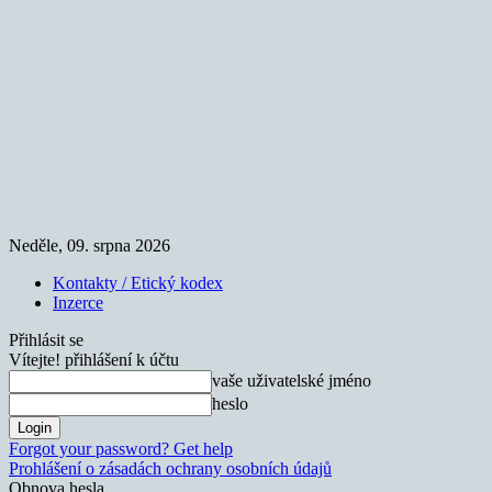
Neděle, 09. srpna 2026
Kontakty / Etický kodex
Inzerce
Přihlásit se
Vítejte! přihlášení k účtu
vaše uživatelské jméno
heslo
Forgot your password? Get help
Prohlášení o zásadách ochrany osobních údajů
Obnova hesla