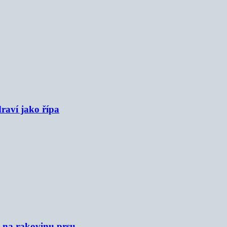
raví jako řípa
u na rakovinu prsu