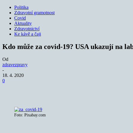
Politika
Zdravotní gramotnost
Covid
Aktuality
Zdravotnictví
Ke kávě a čaji
Kdo může za covid-19? USA ukazují na lab
Od
zdravezpravy
-
18. 4. 2020
0
Sdílet
Foto: Pixabay.com