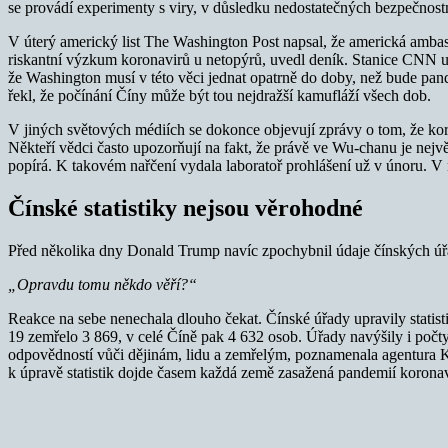
se provádí experimenty s viry, v důsledku nedostatečných bezpečnostní
V úterý americký list The Washington Post napsal, že americká ambas
riskantní výzkum koronavirů u netopýrů, uvedl deník. Stanice CNN upo
že Washington musí v této věci jednat opatrně do doby, než bude pan
řekl, že počínání Číny může být tou nejdražší kamufláží všech dob.
V jiných světových médiích se dokonce objevují zprávy o tom, že koron
Někteří vědci často upozorňují na fakt, že právě ve Wu-chanu je nejv
popírá. K takovém nařčení vydala laboratoř prohlášení už v únoru. V n
Čínské statistiky nejsou věrohodné
Před několika dny Donald Trump navíc zpochybnil údaje čínských úř
„Opravdu tomu někdo věří?“
Reakce na sebe nenechala dlouho čekat. Čínské úřady upravily stati
19 zemřelo 3 869, v celé Číně pak 4 632 osob. Úřady navýšily i počty
odpovědností vůči dějinám, lidu a zemřelým, poznamenala agentura K
k úpravě statistik dojde časem každá země zasažená pandemií koronav