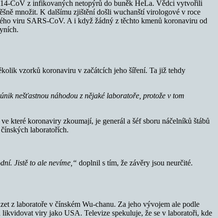
SHC014-CoV z infikovaných netopýrů do buněk HeLa. Vědci vytvořili
ěšně množit. K dalšímu zjištění došli wuchanští virologové v roce
dského viru SARS-CoV. A i když žádný z těchto kmenů koronaviru od
yních.
kolik vzorků koronaviru v začátcích jeho šíření. Ta již tehdy
 únik nešťastnou náhodou z nějaké laboratoře, protože v tom
ve které koronaviry zkoumají, je generál a šéf sboru náčelníků štábů
čínských laboratořích.
dní. Jistě to ale nevíme,“
doplnil s tím, že závěry jsou neurčité.
zet z laboratoře v čínském Wu-chanu. Za jeho vývojem ale podle
a likvidovat viry jako USA. Televize spekuluje, že se v laboratoři, kde