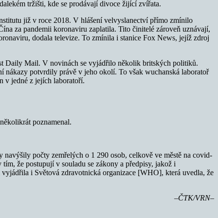
ekém tržišti, kde se prodávají divoce žijící zvířata.
itutu již v roce 2018. V hlášení velvyslanectví přímo zmínilo
na za pandemii koronaviru zaplatila. Tito činitelé zároveň uznávají,
naviru, dodala televize. To zmínila i stanice Fox News, jejíž zdroj
t Daily Mail. V novinách se vyjádřilo několik britských politiků.
vní nákazy potvrdily právě v jeho okolí. To však wuchanská laboratoř
v jedné z jejích laboratoří.
několikrát poznamenal.
y navýšily počty zemřelých o 1 290 osob, celkově ve městě na covid-
tím, že postupují v souladu se zákony a předpisy, jakož i
vyjádřila i Světová zdravotnická organizace [WHO], která uvedla, že
–ČTK/VRN–