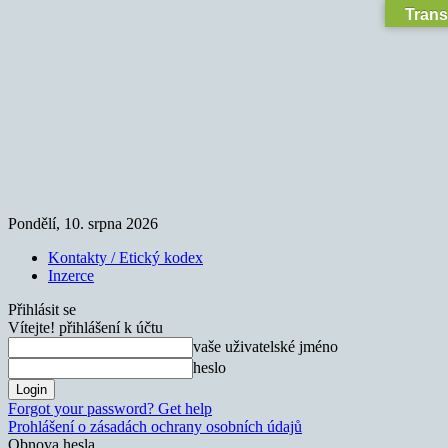
Trans
Pondělí, 10. srpna 2026
Kontakty / Etický kodex
Inzerce
Přihlásit se
Vítejte! přihlášení k účtu
vaše uživatelské jméno
heslo
Forgot your password? Get help
Prohlášení o zásadách ochrany osobních údajů
Obnova hesla