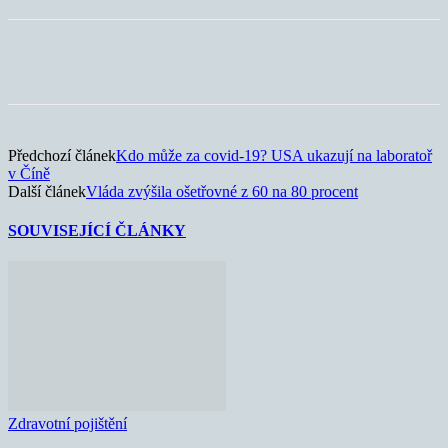
Předchozí článek
Kdo může za covid-19? USA ukazují na laboratoř
v Číně
Další článek
Vláda zvýšila ošetřovné z 60 na 80 procent
SOUVISEJÍCÍ ČLÁNKY
Zdravotní pojištění