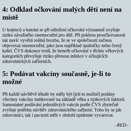
4: Odklad očkování malých dětí není na
místě
U kojenců a batolat se při odložení očkování významně zvyšuje
riziko závažného onemocnění pro dítě. Při poklesu proočkovanosti
tak navíc vyvěrá reálná hrozba, že se ve společnosti začnou
objevovat onemocnění, jako jsou například spalničky nebo černý
kašel. ČVS dokonce tvrdí, že benefit očkování v těchto věkových
kategoriích převyšuje riziko přenosu infekce v očkujících
zdravotnických zařízeních.
5: Podávat vakcíny současně, je-li to
možné
Při každé návštěvě lékaře by měly být [jeli to možné] podány
všechny vakcíny indikované na základě věku a rizikových faktorů.
Samostatné podávání jednotlivých vakcín podle ČVS zbytečně
zvyšuje potřebu návštěv zdravotnického zařízení. Toho by se jak
zdravotníci, tak i pacienti měli v období epidemie vyvarovat.
–RED–