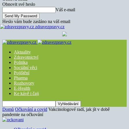
Obnovit své heslo
Váš e-mail
Heslo vám bude zasláno na váš email
zdravezpravy.cz
Aktuality
Zdravotnictví
Politika
Sociální věci
Pojištění
Pharma
Rozhovory
E-Health
Ke kávě i čaji
Domů
Očkování a covid
Vakcinologové radí, jak jít v době
pandemie na očkování