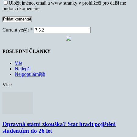
Uložit jméno, email a www stránky v prohlížeči pro další mé
budoucí komentáře
Current ye@r
*
POSLEDNÍ ČLÁNKY
Vše
Nejlepší
Nejpopulárnější
Více
Opravná státní zkouška? Stát hradí pojištění
studentům do 26 let