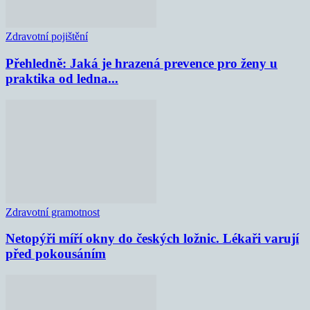
Zdravotní pojištění
Přehledně: Jaká je hrazená prevence pro ženy u
praktika od ledna...
Zdravotní gramotnost
Netopýři míří okny do českých ložnic. Lékaři varují
před pokousáním