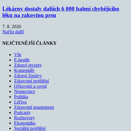
Lékárny dostaly dalších 6 000 balení chybějícího
léku na rakovinu prsu
7. 8. 2026
Načíst další
NEJČTENĚJŠÍ ČLÁNKY
Vše
E-health
Zdravé recepty
Komentáře
Zdravé Zprávy
Zdravotní pojištění
Očkování a covid
Nemocnice
Politika
Léčiva
Zdravotní gramotnost
Podcasty
Rozhovory
Ekonomika
Sociální pojištění