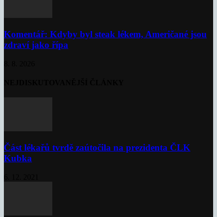
Komentář: Kdyby byl steak lékem, Američané jsou
zdraví jako řípa
8. 8. 2026
NEJDISKUTOVANĚJŠÍ ČLÁNKY
Část lékařů tvrdě zaútočila na prezidenta ČLK
Kubka
6. 12. 2021