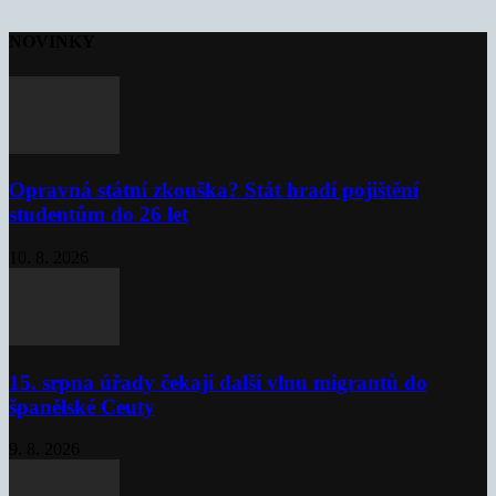
NOVINKY
Opravná státní zkouška? Stát hradí pojištění
studentům do 26 let
10. 8. 2026
15. srpna úřady čekají další vlnu migrantů do
španělské Ceuty
9. 8. 2026