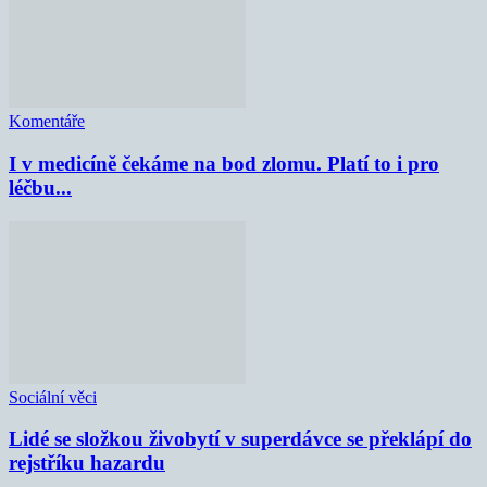
Komentáře
I v medicíně čekáme na bod zlomu. Platí to i pro
léčbu...
Sociální věci
Lidé se složkou živobytí v superdávce se překlápí do
rejstříku hazardu