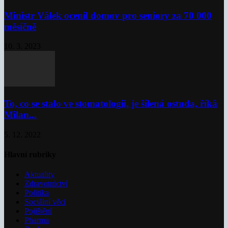
Ministr Válek ocenil domov pro seniory za 70 000
měsíčně
10. 3. 2023
To, co se stalo ve stomatologii, je šílená ostuda, říká
Milan...
5. 12. 2022
Hlavní rubriky
Aktuality
Zdravotnictví
Politika
Sociální věci
Pojištění
Pharma