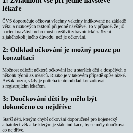
1: Zvládnout vše při jedné návštěvě
lékaře
ČVS doporučuje očkovat všechny vakcíny indikované na základě
věku a rizikových faktorů při jedné návštěvě. To v případě, že již
pacient navštívil nebo musí navštívit zdravotnické zařízení
z jakéhokoli jiného důvodu, než je očkování.
2: Odklad očkování je možný pouze po
konzultaci
Možnost odložit některá očkování lze u starších dětí a dospělých o
několik týdnů až měsíců. Riziko je v takovém případě spíše nízké.
Avšak pozor, vždy je potřeba tento odklad konzultovat
s registrujícím lékařem.
3: Doočkování dětí by mělo být
dokončeno co nejdříve
Starší děti, kterým chybí očkování doporučené pro kojenecký
a batolecí věk a ke kterým je stále indikace, by se měly doočkovat
co nejdříve.