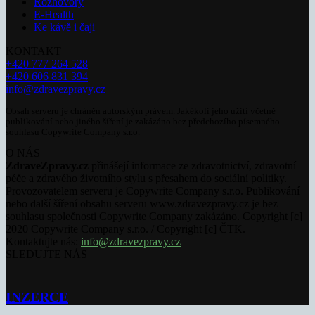
Rozhovory
E-Health
Ke kávě i čaji
KONTAKT
+420 777 264 528
+420 606 831 394
info@zdravezpravy.cz
Obsah serveru je chráněn autorským právem. Jakékoli jeho užití včetně
publikování nebo jiného šíření je zakázáno bez předchozího písemného
souhlasu Copywrite Company s.r.o.
O NÁS
ZdraveZpravy.cz
přinášejí informace ze zdravotnictví, zdravotní
péče a zdravého životního stylu s přesahem do sociální politiky.
Provozovatelem serveru je Copywrite Company s.r.o. Publikování
nebo další šíření obsahu serveru www.zdravezpravy.cz je bez
souhlasu společnosti Copywrite Company zakázáno. Copyright [c]
2020 Copywrite Company s.r.o. / Copyright [c] ČTK.
Kontaktujte nás:
info@zdravezpravy.cz
SLEDUJTE NÁS
INZERCE