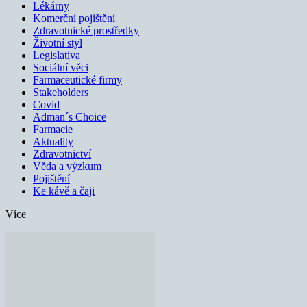
Lékárny
Komerční pojištění
Zdravotnické prostředky
Životní styl
Legislativa
Sociální věci
Farmaceutické firmy
Stakeholders
Covid
Adman´s Choice
Farmacie
Aktuality
Zdravotnictví
Věda a výzkum
Pojištění
Ke kávě a čaji
Více