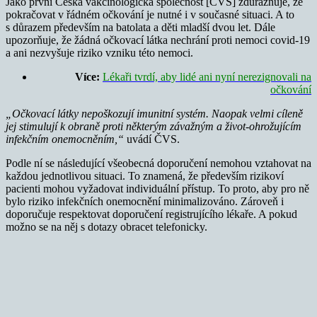
Jako první Česká vakcinologická společnost [ČVS] zdůrazňuje, že
pokračovat v řádném očkování je nutné i v současné situaci. A to
s důrazem především na batolata a děti mladší dvou let. Dále
upozorňuje, že žádná očkovací látka nechrání proti nemoci covid-19
a ani nezvyšuje riziko vzniku této nemoci.
Více:
Lékaři tvrdí, aby lidé ani nyní nerezignovali na
očkování
„Očkovací látky nepoškozují imunitní systém. Naopak velmi cíleně
jej stimulují k obraně proti některým závažným a život-ohrožujícím
infekčním onemocněním,“
uvádí ČVS.
Podle ní se následující všeobecná doporučení nemohou vztahovat na
každou jednotlivou situaci. To znamená, že především rizikoví
pacienti mohou vyžadovat individuální přístup. To proto, aby pro ně
bylo riziko infekčních onemocnění minimalizováno. Zároveň i
doporučuje respektovat doporučení registrujícího lékaře. A pokud
možno se na něj s dotazy obracet telefonicky.