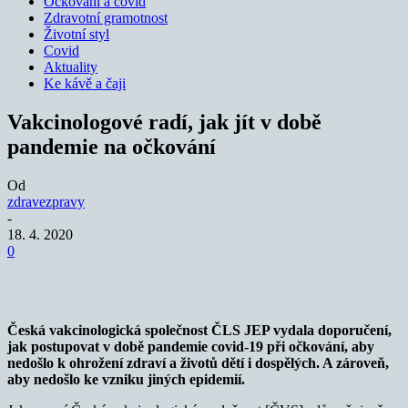
Očkování a covid
Zdravotní gramotnost
Životní styl
Covid
Aktuality
Ke kávě a čaji
Vakcinologové radí, jak jít v době
pandemie na očkování
Od
zdravezpravy
-
18. 4. 2020
0
Česká vakcinologická společnost ČLS JEP vydala doporučení,
jak postupovat v době pandemie covid-19 při očkování, aby
nedošlo k ohrožení zdraví a životů dětí i dospělých. A zároveň,
aby nedošlo ke vzniku jiných epidemií.