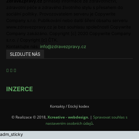
ZdraveZpravy.cz
přinášejí informace ze zdravotnictví,
zdravotní péče a zdravého životního stylu s přesahem do
sociální politiky. Provozovatelem serveru je Copywrite
Company s.r.o. Publikování nebo další šíření obsahu serveru
www.zdravezpravy.cz je bez souhlasu společnosti Copywrite
Company zakázáno. Copyright [c] 2020 Copywrite Company
s.r.o. / Copyright [c] ČTK.
Kontaktujte nás:
info@zdravezpravy.cz
SLEDUJTE NÁS
INZERCE
Kontakty / Etický kodex
© Realizace © 2018,
Xcreative - webdesign
. |
Spravovat souhlas s
nastavením osobních údajů
.
adm_sticky