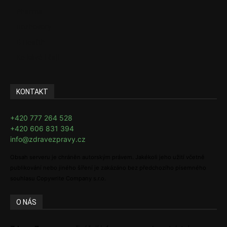
Pharma
Rozhovory
E-Health
Ke kávě i čaji
KONTAKT
+420 777 264 528
+420 606 831 394
info@zdravezpravy.cz
Obsah serveru je chráněn autorským právem. Jakékoli jeho užití včetně
publikování nebo jiného šíření je zakázáno bez předchozího písemného
souhlasu Copywrite Company s.r.o.
O NÁS