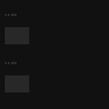
15. srpna úřady čekají další vlnu migrantů do
španělské Ceuty
9. 8. 2026
Komentář: Kdyby byl steak lékem,
Američané jsou zdraví jako řípa
8. 8. 2026
Lékárny dostaly dalších 6 000 balení
chybějícího léku na rakovinu prsu