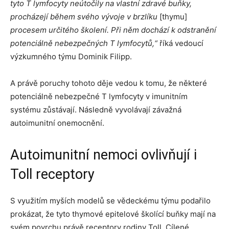
tyto T lymfocyty neútočily na vlastní zdravé buňky,
procházejí během svého vývoje v brzlíku
[thymu]
procesem určitého školení. Při něm dochází k odstranění
potenciálně nebezpečných T lymfocytů,“
říká vedoucí
výzkumného týmu Dominik Filipp.
A právě poruchy tohoto děje vedou k tomu, že některé
potenciálně nebezpečné T lymfocyty v imunitním
systému zůstávají. Následně vyvolávají závažná
autoimunitní onemocnění.
Autoimunitní nemoci ovlivňují i
Toll receptory
S využitím myších modelů se vědeckému týmu podařilo
prokázat, že tyto thymové epitelové školící buňky mají na
svém povrchu právě receptory rodiny Toll. Cílené