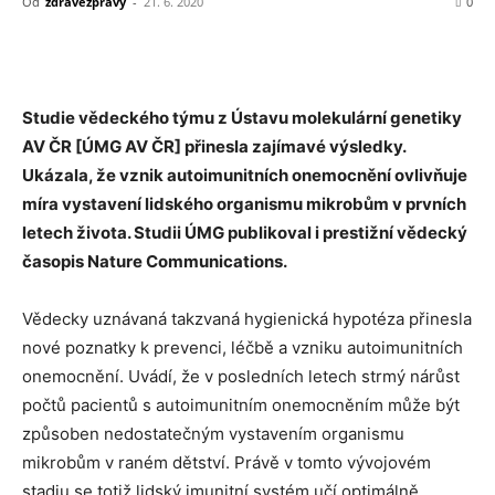
Od
zdravezpravy
-
21. 6. 2020
0
Studie vědeckého týmu z Ústavu molekulární genetiky
AV ČR [ÚMG AV ČR] přinesla zajímavé výsledky.
Ukázala, že vznik autoimunitních onemocnění ovlivňuje
míra vystavení lidského organismu mikrobům v prvních
letech života. Studii ÚMG publikoval i prestižní vědecký
časopis Nature Communications.
Vědecky uznávaná takzvaná hygienická hypotéza přinesla
nové poznatky k prevenci, léčbě a vzniku autoimunitních
onemocnění. Uvádí, že v posledních letech strmý nárůst
počtů pacientů s autoimunitním onemocněním může být
způsoben nedostatečným vystavením organismu
mikrobům v raném dětství. Právě v tomto vývojovém
stadiu se totiž lidský imunitní systém učí optimálně