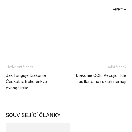
–RED–
Předchozí článek
Další článek
Jak funguje Diakonie
Diakonie ČCE: Pečující lidé
Českobratrské církve
ustláno na růžích nemají
evangelické
SOUVISEJÍCÍ ČLÁNKY