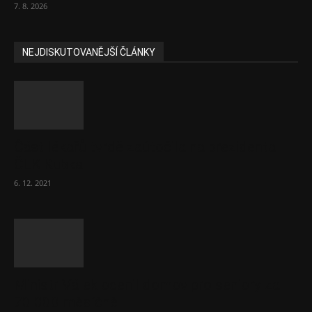
7. 8. 2026
NEJDISKUTOVANĚJŠÍ ČLÁNKY
Část lékařů tvrdě zaútočila na prezidenta
ČLK Kubka
6. 12. 2021
Ministr Válek ocenil domov pro seniory za
70 000 měsíčně