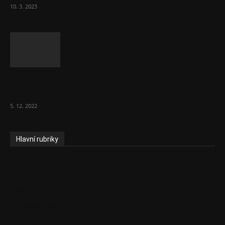
10. 3. 2023
To, co se stalo ve stomatologii, je šílená
ostuda, říká Milan...
5. 12. 2022
Hlavní rubriky
Aktuality
Zdravotnictví
Politika
Sociální věci
Pojištění