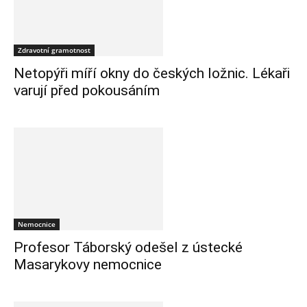
Zdravotní gramotnost
Netopýři míří okny do českých ložnic. Lékaři
varují před pokousáním
Nemocnice
Profesor Táborský odešel z ústecké
Masarykovy nemocnice