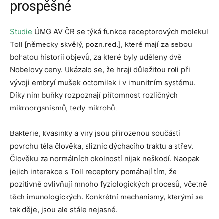
prospěšné
Studie
ÚMG AV ČR se týká funkce receptorových molekul
Toll [německy skvělý, pozn.red.], které mají za sebou
bohatou historii objevů, za které byly uděleny dvě
Nobelovy ceny. Ukázalo se, že hrají důležitou roli při
vývoji embryí mušek octomilek i v imunitním systému.
Díky nim buňky rozpoznají přítomnost rozličných
mikroorganismů, tedy mikrobů.
Bakterie, kvasinky a viry jsou přirozenou součástí
povrchu těla člověka, sliznic dýchacího traktu a střev.
Člověku za normálních okolností nijak neškodí. Naopak
jejich interakce s Toll receptory pomáhají tím, že
pozitivně ovlivňují mnoho fyziologických procesů, včetně
těch imunologických. Konkrétní mechanismy, kterými se
tak děje, jsou ale stále nejasné.