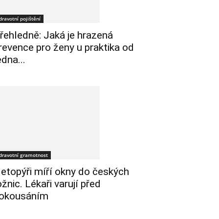
dravotní pojištění
řehledně: Jaká je hrazená
revence pro ženy u praktika od
edna...
dravotní gramotnost
etopýři míří okny do českých
ožnic. Lékaři varují před
okousáním