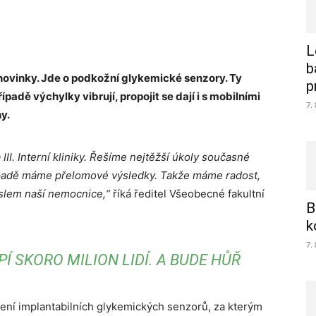
L
b
í novinky. Jde o podkožní glykemické senzory. Ty
p
řípadě výchylky vibrují, propojit se dají i s mobilními
7.
y.
III. Interní kliniky. Řešíme nejtěžší úkoly současné
případě máme přelomové výsledky. Takže máme radost,
slem naší nemocnice,“
říká ředitel Všeobecné fakultní
B
k
7.
PÍ SKORO MILION LIDÍ. A BUDE HŮŘ
ení implantabilních glykemických senzorů, za kterým