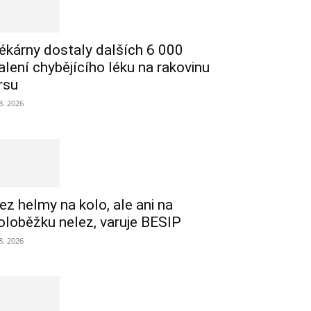
ékárny dostaly dalších 6 000
alení chybějícího léku na rakovinu
rsu
 8. 2026
ez helmy na kolo, ale ani na
oloběžku nelez, varuje BESIP
 8. 2026