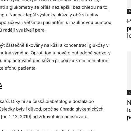
i s glukometry se příliš nezlepšili bez ohledu na to,
Z
umpu. Naopak lepší výsledky ukázaly obě skupiny
P
doporučovali většinou pacientům s inzulinovou pumpou.
p
ů raději využívají pera.
l
t částečně fixovány na kůži a koncentraci glukózy v
je nutná výměna. Oproti tomu nové dlouhodobé senzory
u implantované pod kůži a připojí se k nim miniaturní
telefonu pacienta.
ě
Z
kařů. Díky ní se česká diabetologie dostala do
N
ýsledky byly i důvod, proč se úhrada glykemických
l
od 1. 12. 2019] od zdravotních pojišťoven.
p