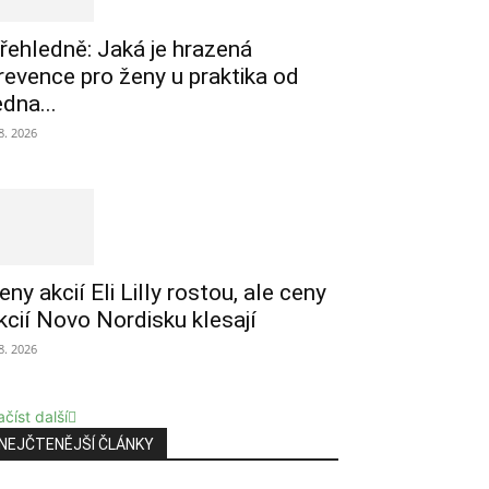
řehledně: Jaká je hrazená
revence pro ženy u praktika od
edna...
 8. 2026
eny akcií Eli Lilly rostou, ale ceny
kcií Novo Nordisku klesají
 8. 2026
číst další
NEJČTENĚJŠÍ ČLÁNKY