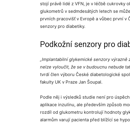
stojí právě lidé z VFN, je v léčbě cukrovky
glukometrů v sedmdesátých letech se může je
prvních pracovišť v Evropě a vůbec první v
senzory pro diabetiky.
Podkožní senzory pro dia
„Implantabilní glykemické senzory výrazně 
nelze vyloučit, že se v budoucnu nebude tat
tvrdí člen výboru České diabetologické společ
fakulty UK v Praze Jan Šoupal.
Podle něj i výsledků studie není pro úspěch
aplikace inzulínu, ale především způsob mo
rozdíl od glukometru kontrolují hodnoty gly
alarmům varují pacienta před blížící se hyp