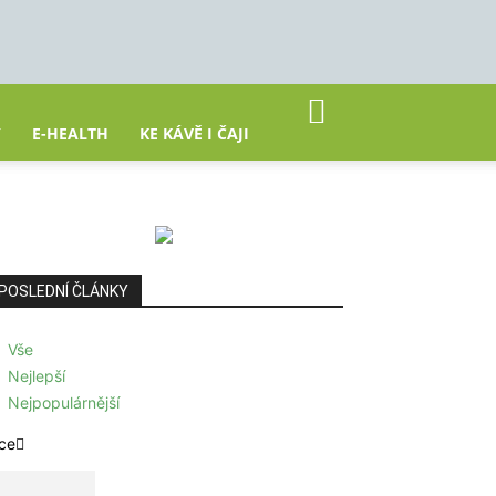
Y
E-HEALTH
KE KÁVĚ I ČAJI
POSLEDNÍ ČLÁNKY
Vše
Nejlepší
Nejpopulárnější
ce