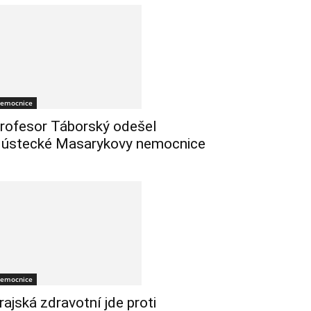
emocnice
rofesor Táborský odešel
 ústecké Masarykovy nemocnice
emocnice
rajská zdravotní jde proti