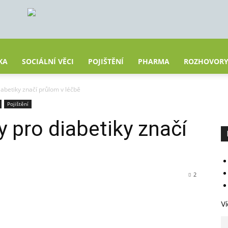
KA
SOCIÁLNÍ VĚCI
POJIŠTĚNÍ
PHARMA
ROZHOVOR
abetiky značí průlom v léčbě
Pojištění
 pro diabetiky značí
2
Ví