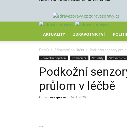
zdravezpravy.cz
AKTUALITY
ZDRAVOTNICTVÍ
POLITI
Domů
Zdravotní pojištění
Podkožní senzory pro di
Zdravotní pojištění
Nemocnice
Aktuality
Zdravotnictví
Podkožní senzory
průlom v léčbě
Od
zdravezpravy
-
24. 1. 2020
Sdílet