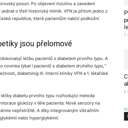
 obrovský posun. Po objevení inzulínu a zavedení
dnat o třetí historický milník. VFN je přitom jedno z
P
 České republice, které pacientům nabízí podkožní
p
l
7.
betiky jsou přelomové
zdokonalují léčbu pacientů s diabetem prvního typu. A
o novinka týkat i pacientů s diabetem druhého typu,“
nosti, diabetolog III. Interní kliniky VFN a 1. lékařské
C
a
6.
 léčby diabetu prvního typu rozhodující metoda
nitorace glukózy v těle pacienta. Nové senzory na
Na
kémie nepřetržitě. A díky integrovaným vibračním
oglykémií nebo hyperglykémií.