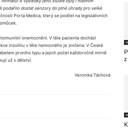
formátu! A výsledky jeho studie byly i hlavním
 podařilo dostat senzory do plné úhrady pro velké
čnosti Porta Medica, který se podílel na legislativních
pomůcek.
utoimunitní onemocnění. V těle pacienta dochází
N
kce inzulínu v těle nemocného je zničena. V České
P
iabetem prvního typu a jejich počet každoročně mírně
z
ují už v dětství.
Veronika Táchová
N
K