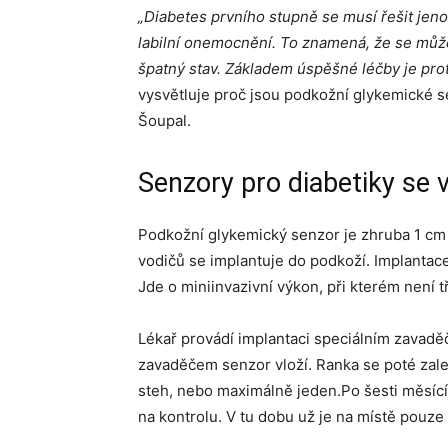
„Diabetes prvního stupně se musí řešit jeno
labilní onemocnění. To znamená, že se může
špatný stav. Základem úspěšné léčby je pro
vysvětluje proč jsou podkožní glykemické s
Šoupal.
Senzory pro diabetiky se 
Podkožní glykemický senzor je zhruba 1 cm
vodičů se implantuje do podkoží. Implantace 
Jde o miniinvazivní výkon, při kterém není t
Lékař provádí implantaci speciálním zavad
zavaděčem senzor vloží. Ranka se poté zale
steh, nebo maximálně jeden.Po šesti měsíc
na kontrolu. V tu dobu už je na místě pouze 