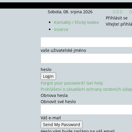
Sobota, 08. srpna 2026
Přihlásit se
Kontakty / Etický kodex
Vítejte! přihl
Inzerce
vaše uživatelské jméno
heslo
Forgot your password? Get help
Prohlášení o zásadách ochrany osobních údaj
Obnova hesla
Obnovit své heslo
Váš e-mail
Heslo vám bude zasláno na váš email