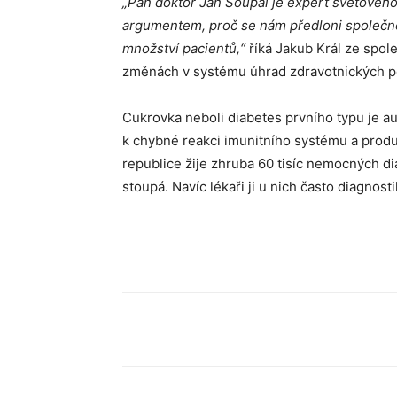
„Pan doktor Jan Šoupal je expert světového 
argumentem, proč se nám předloni společně
množství pacientů,“
říká Jakub Král ze spole
změnách v systému úhrad zdravotnických 
Cukrovka neboli diabetes prvního typu je a
k chybné reakci imunitního systému a produ
republice žije zhruba 60 tisíc nemocných d
stoupá. Navíc lékaři ji u nich často diagnostik
Sdílet