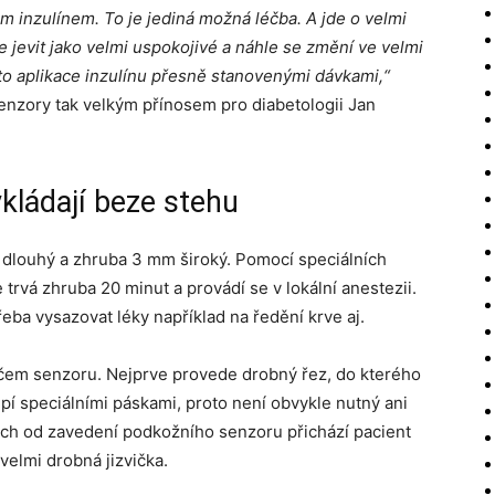
m inzulínem. To je jediná možná léčba. A jde o velmi
 jevit jako velmi uspokojivé a náhle se změní ve velmi
to aplikace inzulínu přesně stanovenými dávkami,“
enzory tak velkým přínosem pro diabetologii Jan
vkládají beze stehu
 dlouhý a zhruba 3 mm široký. Pomocí speciálních
trvá zhruba 20 minut a provádí se v lokální anestezii.
řeba vysazovat léky například na ředění krve aj.
ěčem senzoru. Nejprve provede drobný řez, do kterého
pí speciálními páskami, proto není obvykle nutný ani
ích od zavedení podkožního senzoru přichází pacient
velmi drobná jizvička.