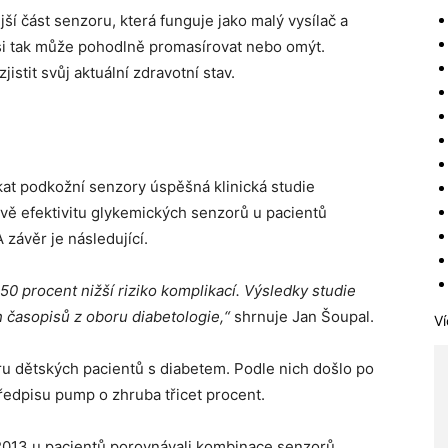
ší část senzoru, která funguje jako malý vysílač a
 si tak může pohodlně promasírovat nebo omýt.
jistit svůj aktuální zdravotní stav.
t podkožní senzory úspěšná klinická studie
ávě efektivitu glykemických senzorů u pacientů
 závěr je následující.
0 procent nižší riziko komplikací. Výsledky studie
ch časopisů z oboru diabetologie,“
shrnuje Jan Šoupal.
Ví
tru dětských pacientů s diabetem. Podle nich došlo po
edpisu pump o zhruba třicet procent.
 2013 u pacientů porovnávali kombinace senzorů,