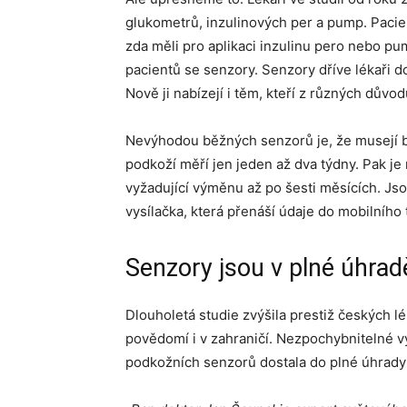
glukometrů, inzulinových per a pump. Pacient
zda měli pro aplikaci inzulinu pero nebo p
pacientů se senzory. Senzory dříve lékaři 
Nově ji nabízejí i těm, kteří z různých důvod
Nevýhodou běžných senzorů je, že musejí bý
podkoží měří jen jeden až dva týdny. Pak 
vyžadující výměnu až po šesti měsících. Jso
vysílačka, která přenáší údaje do mobilního 
Senzory jsou v plné úhrad
Dlouholetá studie zvýšila prestiž českých lé
povědomí i v zahraničí. Nezpochybnitelné v
podkožních senzorů dostala do plné úhrady [