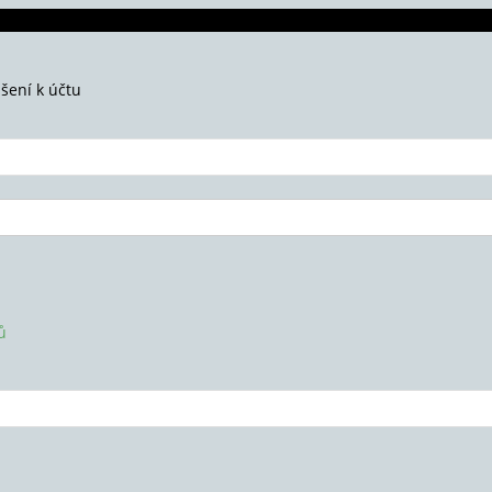
ášení k účtu
ů