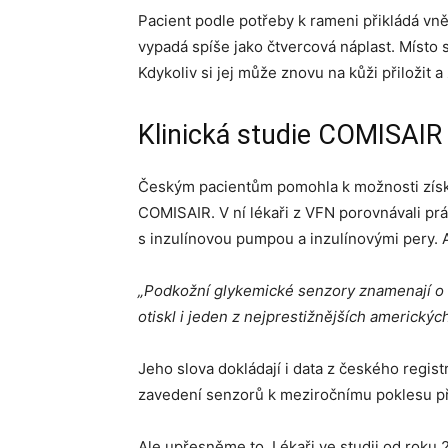
Pacient podle potřeby k rameni přikládá vněj
vypadá spíše jako čtvercová náplast. Místo
Kdykoliv si jej může znovu na kůži přiložit a z
Klinická studie COMISAIR
Českým pacientům pomohla k možnosti získa
COMISAIR. V ní lékaři z VFN porovnávali pr
s inzulínovou pumpou a inzulínovými pery. A
„Podkožní glykemické senzory znamenají o 5
otiskl i jeden z nejprestižnějších americký
Jeho slova dokládají i data z českého regis
zavedení senzorů k meziročnímu poklesu př
Ale upřesněme to. Lékaři ve studii od roku