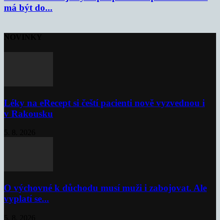
má být do...
NOVINKY
Léky na eRecept si čeští pacienti nově vyzvednou i
v Rakousku
5. 8. 2026
O výchovné k důchodu musí muži i zabojovat. Ale
vyplatí se...
5. 8. 2026