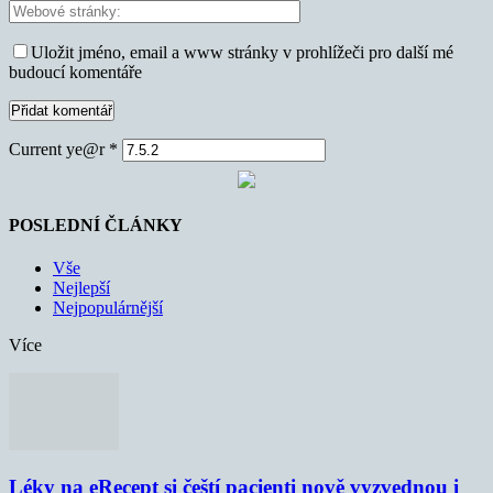
Uložit jméno, email a www stránky v prohlížeči pro další mé
budoucí komentáře
Current ye@r
*
POSLEDNÍ ČLÁNKY
Vše
Nejlepší
Nejpopulárnější
Více
Léky na eRecept si čeští pacienti nově vyzvednou i