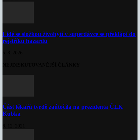
Lidé se složkou živobytí v superdávce se překlápí do
rejstříku hazardu
5. 8. 2026
NEJDISKUTOVANĚJŠÍ ČLÁNKY
Část lékařů tvrdě zaútočila na prezidenta ČLK
Kubka
6. 12. 2021