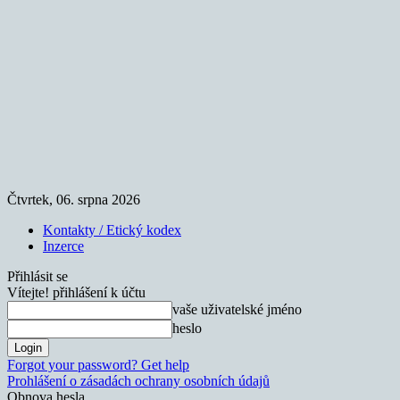
Čtvrtek, 06. srpna 2026
Kontakty / Etický kodex
Inzerce
Přihlásit se
Vítejte! přihlášení k účtu
vaše uživatelské jméno
heslo
Forgot your password? Get help
Prohlášení o zásadách ochrany osobních údajů
Obnova hesla