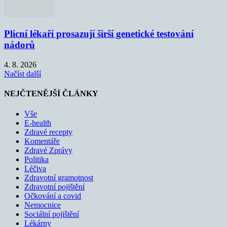
Plicní lékaři prosazují širší genetické testování
nádorů
4. 8. 2026
Načíst další
NEJČTENĚJŠÍ ČLÁNKY
Vše
E-health
Zdravé recepty
Komentáře
Zdravé Zprávy
Politika
Léčiva
Zdravotní gramotnost
Zdravotní pojištění
Očkování a covid
Nemocnice
Sociální pojištění
Lékárny