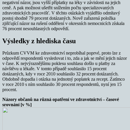
negativní názor, jsou vyšší příplatky na léky v závislosti na jejich
ceně. A pak možnost ušetřit snížením počtu specializovaných
zdravotnických pracovišť. V těchto otázkách vyjádřilo odmítavý
postoj shodně 79 procent dotázaných. Nově zařazená položka
zjišťující názor na rušení oddělení v okresních nemocnicích získala
76 procent nesouhlasných odpovědí.
Výsledky z hlediska času
Průzkum CVVM ke zdravotnictví neprobíhal poprvé, proto lze z
odpovědí respondentů vysledovat i to, zda a jak se mění jejich názor
v čase. K nejvýraznějšímu poklesu souhlasu došlo u platby za
návštěvu u lékaře. V tomto případě souhlasilo 15 procent
dotázaných, kdy v roce 2010 souhlasilo 32 procent dotázaných.
Obdobně dopadla i otázka na jednotný poplatek za recept. Zatímco
v roce 2010 s ním souhlasilo 30 procent respondentů, nyní jen 15
procent.
Názory občanů na různá opatření ve zdravotnictví – časové
srovnání [v %]