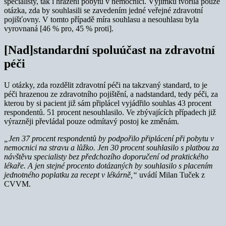
specialisty, tak i hrazení pobytu v nemocnici. Výjimku tvořila pouze
otázka, zda by souhlasili se zavedením jedné veřejné zdravotní
pojišťovny. V tomto případě míra souhlasu a nesouhlasu byla
vyrovnaná [46 % pro, 45 % proti].
[Nad]standardní spoluúčast na zdravotní
péči
U otázky, zda rozdělit zdravotní péči na takzvaný standard, to je
péči hrazenou ze zdravotního pojištění, a nadstandard, tedy péči, za
kterou by si pacient již sám připlácel vyjádřilo souhlas 43 procent
respondentů. 51 procent nesouhlasilo. Ve zbývajících případech již
výrazněji převládal pouze odmítavý postoj ke změnám.
„Jen 37 procent respondentů by podpořilo připlácení při pobytu v
nemocnici na stravu a lůžko. Jen 30 procent souhlasilo s platbou za
návštěvu specialisty bez předchozího doporučení od praktického
lékaře. A jen stejné procento dotázaných by souhlasilo s placením
jednotného poplatku za recept v lékárně,“
uvádí Milan Tuček z
CVVM.