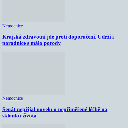
Nemocnice
Krajská zdravotní jde proti doporučení. Udrží i
porodnice s málo porody
Nemocnice
Senát nepřijal novelu o nepřiměřené léčbě na
sklonku života