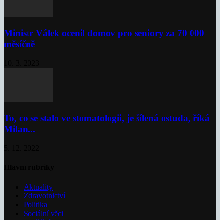
Ministr Válek ocenil domov pro seniory za 70 000
měsíčně
10. 3. 2023
To, co se stalo ve stomatologii, je šílená ostuda, říká
Milan...
5. 12. 2022
Hlavní rubriky
Aktuality
Zdravotnictví
Politika
Sociální věci