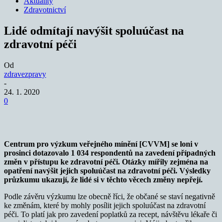
Aktuality
Zdravotnictví
Lidé odmítají navýšit spoluúčast na
zdravotní péči
Od
zdravezpravy
-
24. 1. 2020
0
Centrum pro výzkum veřejného mínění [CVVM] se loni v
prosinci dotazovalo 1 034 respondentů na zavedení případných
změn v přístupu ke zdravotní péči. Otázky mířily zejména na
opatření navýšit jejich spoluúčast na zdravotní péči. Výsledky
průzkumu ukazují, že lidé si v těchto věcech změny nepřejí.
Podle závěru výzkumu lze obecně říci, že občané se staví negativně
ke změnám, které by mohly posílit jejich spoluúčast na zdravotní
péči. To platí jak pro zavedení poplatků za recept, návštěvu lékaře či