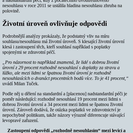
a nadstandardní péči, kdy z počátečního dvoutřetinového
nesouhlasu v roce 2011 se ustálila hladina nesouhlasu zhruba na
polovině.
Životní úroveň ovlivňuje odpovědi
Podrobnější analýzy prokázaly, že podstatný vliv na míru
souhlasu/nesouhlasu má životní úroveň. S klesající životní úrovní
klesá i zastoupení těch, kteří souhlasí například s poplatky
spojenými se zdravotní péčí.
„Pro názornost to například znamená, že lidé s dobrou životní
úrovní z 29 procent rozhodně nesouhlasí s doplatky za stravu a
lůžko, ale mezi lidmi se špatnou životní úrovní je rozhodně
nesouhlasících o dvanáct procentních bodů více. To je 41 procent,“
uvádí Milan Tuček.
Podle něj u dělení na standardní a [placenou] nadstandardní péči je
poměr následující: rozhodně nesouhlasí 19 procent mezi lidmi s
dobrou životní úrovní a 34 procent mezi lidmi se špatnou životní
úrovní. Zároveň dodává, že otázka poplatků ve zdravotnictví je
nepochybně politikum, takže názory výrazně diferencuje stávající
levopravé zařazení.
Zastoupení odpovědi „rozhodně nesouhlasím“ mezi levicí a