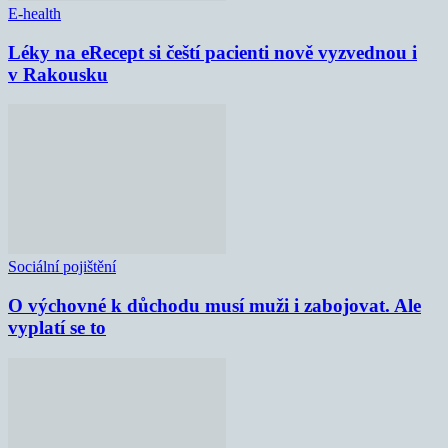
E-health
Léky na eRecept si čeští pacienti nově vyzvednou i
v Rakousku
Sociální pojištění
O výchovné k důchodu musí muži i zabojovat. Ale
vyplatí se to