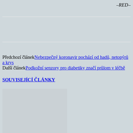
–RED–
Předchozí článek
Nebezpečný koronavir pochází od hadů, netopýrů
a krys
Další článek
Podkožní senzory pro diabetiky značí průlom v léčbě
SOUVISEJÍCÍ ČLÁNKY