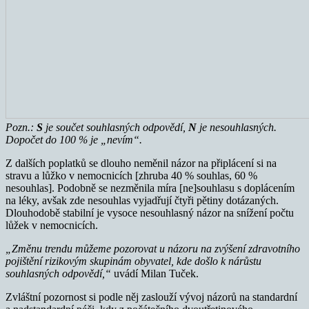
Pozn.:
S
je součet souhlasných odpovědí,
N
je nesouhlasných.
Dopočet do 100 % je „nevím“.
Z dalších poplatků se dlouho neměnil názor na připlácení si na
stravu a lůžko v nemocnicích [zhruba 40 % souhlas, 60 %
nesouhlas]. Podobně se nezměnila míra [ne]souhlasu s doplácením
na léky, avšak zde nesouhlas vyjadřují čtyři pětiny dotázaných.
Dlouhodobě stabilní je vysoce nesouhlasný názor na snížení počtu
lůžek v nemocnicích.
„Změnu trendu můžeme pozorovat u názoru na zvýšení zdravotního
pojištění rizikovým skupinám obyvatel, kde došlo k nárůstu
souhlasných odpovědí,“
uvádí Milan Tuček.
Zvláštní pozornost si podle něj zaslouží vývoj názorů na standardní