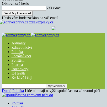
Obnovit své heslo
Váš e-mail
Heslo vám bude zasláno na váš email
zdravezpravy.cz
Aktuality
Zdravotnictví
Politika
Sociální věci
Pojištění
Pharma
Rozhovory
E-Health
Ke kávě i čaji
Domů
Politika
Lidé odmítají navýšit spoluúčast na zdravotní péči
Politika