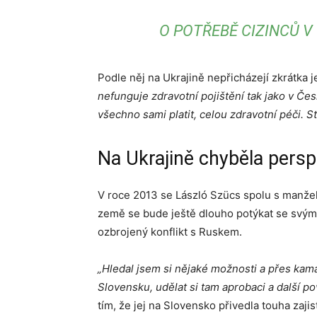
O POTŘEBĚ CIZINCŮ V
Podle něj na Ukrajině nepřicházejí zkrátka je
nefunguje zdravotní pojištění tak jako v Če
všechno sami platit, celou zdravotní péči. 
Na Ukrajině chyběla persp
V roce 2013 se László Szücs spolu s manželko
země se bude ještě dlouho potýkat se svými 
ozbrojený konflikt s Ruskem.
„Hledal jsem si nějaké možnosti a přes kamar
Slovensku, udělat si tam aprobaci a další pov
tím, že jej na Slovensko přivedla touha zaji