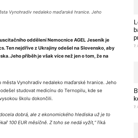
ěsta Vynohradiv nedaleko maďarské hranice. Jeho
L
b
p
suscitačního oddělení Nemocnice AGEL Jeseník je
7.
s. Ten nejdříve z Ukrajiny odešel na Slovensko, aby
ka. Jeho příběh je však více než jen o tom, že na
o města Vynohradiv nedaleko maďarské hranice. Jeho
B
odešel studovat medicínu do Ternopilu, kde se
k
ysokou školu dokončili.
7.
docela dobrá, ale z ekonomického hlediska už je to
lékař 100 EUR měsíčně. Z toho se nedá vyžít,“
říká