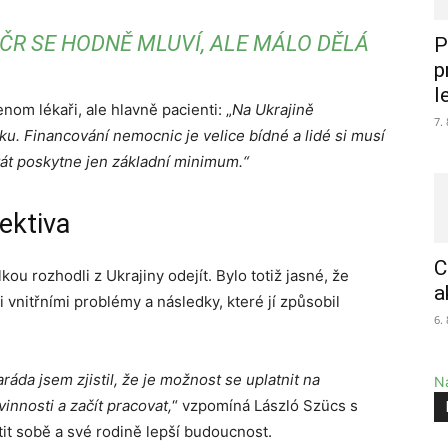
 ČR SE HODNĚ MLUVÍ, ALE MÁLO DĚLÁ
P
p
l
nom lékaři, ale hlavně pacienti: „
Na Ukrajině
7.
sku. Financování
nemocnic je velice bídné a lidé
si musí
Stát poskytne jen základní minimum.“
ektiva
C
u rozhodli z Ukrajiny odejít. Bylo totiž jasné, že
a
vnitřními problémy a následky, které jí způsobil
6.
áda jsem zjistil, že je možnost se uplatnit
na
Na
innosti a začít pracovat,
“ vzpomíná László Szücs s
stit sobě a své rodině lepší budoucnost.