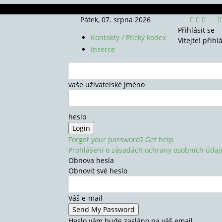
Pátek, 07. srpna 2026
Přihlásit se
Kontakty / Etický kodex
Vítejte! přihl
Inzerce
vaše uživatelské jméno
heslo
Forgot your password? Get help
Prohlášení o zásadách ochrany osobních údaj
Obnova hesla
Obnovit své heslo
Váš e-mail
Heslo vám bude zasláno na váš email