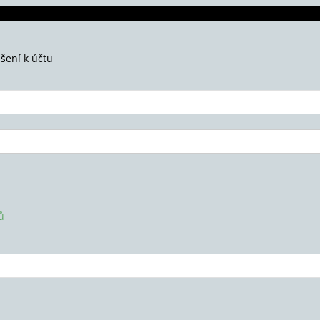
ášení k účtu
ů