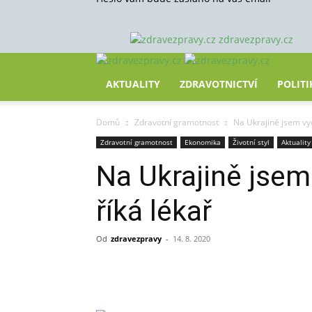
zdravezpravy.cz
AKTUALITY
ZDRAVOTNICTVÍ
POLITI
Domů
Zdravotní gramotnost
Na Ukrajině jsem vyd
Zdravotní gramotnost
Ekonomika
Životní styl
Aktuality
Na Ukrajině jsem
říká lékař
Od
zdravezpravy
-
14. 8. 2020
Sdílet