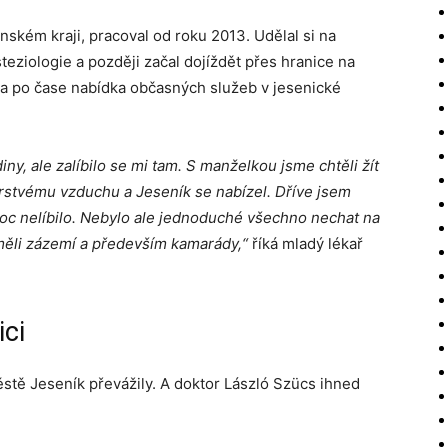
ském kraji, pracoval od roku 2013. Udělal si na
steziologie a později začal dojíždět přes hranice na
la po čase nabídka občasných služeb v jesenické
iny, ale zalíbilo se mi tam. S manželkou jsme chtěli žít
rstvému vzduchu a Jeseník se nabízel.
Dříve jsem
oc nelíbilo. Nebylo ale jednoduché všechno nechat na
ěli zázemí a především kamarády,“
říká mladý lékař
ici
tě Jeseník převážily. A doktor László Szücs ihned