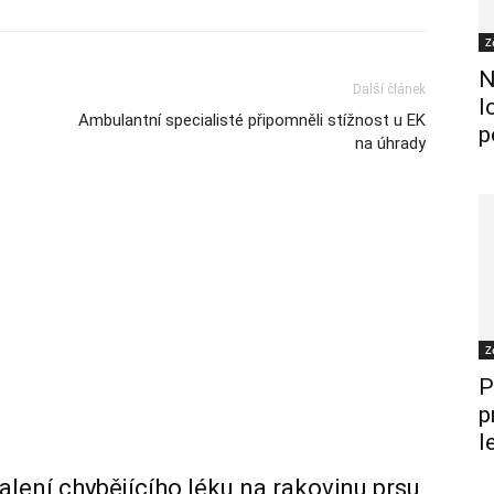
Z
N
Další článek
l
Ambulantní specialisté připomněli stížnost u EK
p
na úhrady
Z
P
p
l
alení chybějícího léku na rakovinu prsu