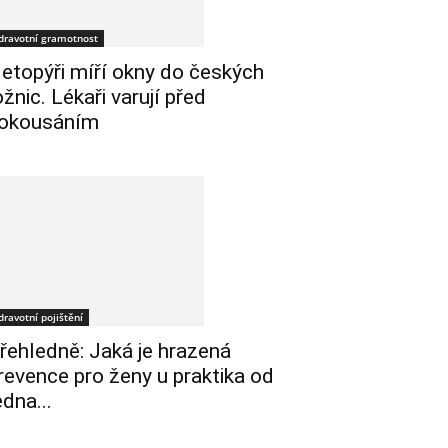
dravotní gramotnost
etopýři míří okny do českých
ožnic. Lékaři varují před
okousáním
dravotní pojištění
řehledně: Jaká je hrazená
revence pro ženy u praktika od
edna...