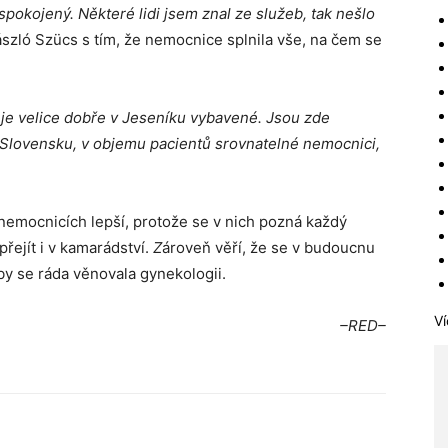
spokojený. Některé lidi jsem znal
ze služeb, tak nešlo
ászló Szücs s tím, že nemocnice splnila vše, na čem se
je velice dobře v Jeseníku vybavené. Jsou zde
na Slovensku, v objemu pacientů srovnatelné nemocnici,
 nemocnicích lepší, protože se v nich pozná každý
řejít i v kamarádství.
Z
ároveň věří, že se v budoucnu
by se ráda věnovala gynekologii.
Ví
–RED–