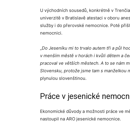
U východních sousedů, konkrétně v Trenčian
univerzitě v Bratislavě atestaci v oboru ane
služby i do přerovské nemocnice. Poté přiš
nemocnici.
„
Do Jeseníku mi to trvalo autem tři a půl hod
v menším městě v horách i kvůli dětem a če
pracoval ve větších městech. A to se nám m
Slovensku, protože jsme tam s manželkou m
plynulou slovenštinou.
Práce v jesenické nemocn
Ekonomické důvody a možnosti práce ve měs
nastoupil na ARO jesenické nemocnice.