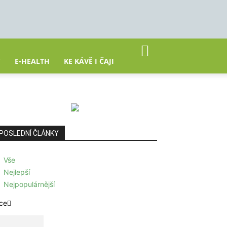
Y
E-HEALTH
KE KÁVĚ I ČAJI
POSLEDNÍ ČLÁNKY
Vše
Nejlepší
Nejpopulárnější
ce