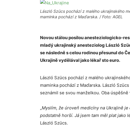
László Szücs pochází z malého ukrajinského m
maminka pochází z Maďarska. / Foto: AGEL
Novou stálou posilou anesteziologicko-re
mladý ukrajinský anesteziolog László
Szüc
se následně s celou rodinou přesunul do Čes
Ukrajině vydělával jako lékař sto euro.
László Szücs pochází z malého ukrajinskéh
maminka pochází z Maďarska. László Szücs 
seznámil se svou manželkou. Oba úspěšně v
„
Myslím, že úroveň medicíny na Ukrajině je 
podstatně horší. Já jsem tam měl plat jako 
László Szücs.