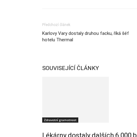
Předchozí článek
Karlovy Vary dostaly druhou facku, říká šéf
hotelu Thermal
SOUVISEJÍCÍ ČLÁNKY
Zdravotní gramotnost
Lékárny dostaly dalších 6 000 b