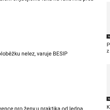
N
P
z
oloběžku nelez, varuje BESIP
N
K
vence pro ženy u praktika od ledna