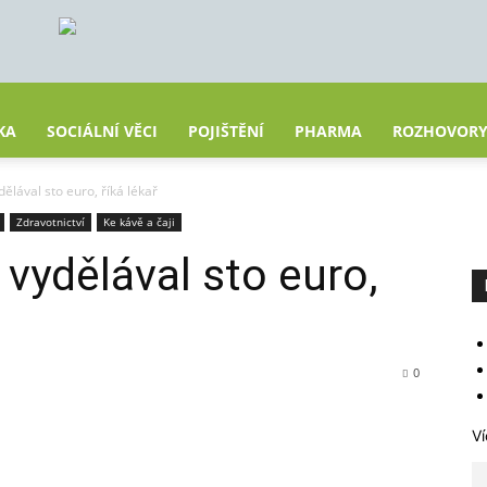
KA
SOCIÁLNÍ VĚCI
POJIŠTĚNÍ
PHARMA
ROZHOVOR
ělával sto euro, říká lékař
Zdravotnictví
Ke kávě a čaji
 vydělával sto euro,
0
Ví