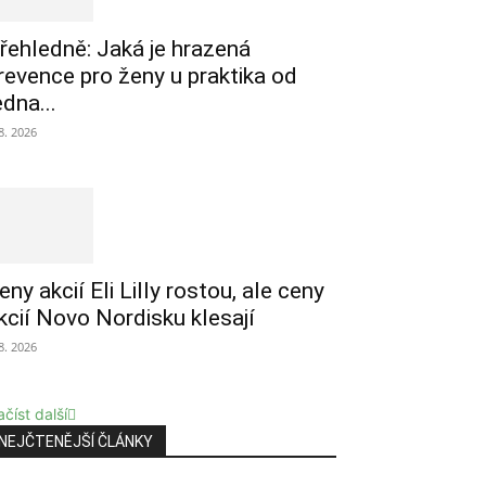
řehledně: Jaká je hrazená
revence pro ženy u praktika od
edna...
 8. 2026
eny akcií Eli Lilly rostou, ale ceny
kcií Novo Nordisku klesají
 8. 2026
číst další
NEJČTENĚJŠÍ ČLÁNKY