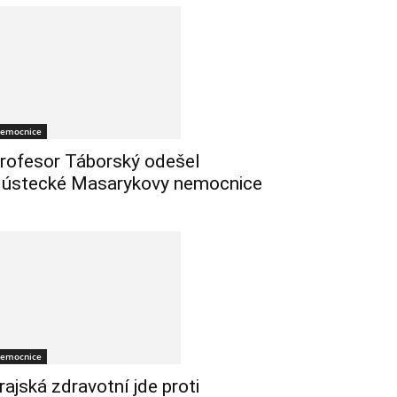
emocnice
rofesor Táborský odešel
 ústecké Masarykovy nemocnice
emocnice
rajská zdravotní jde proti