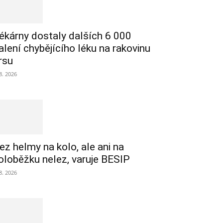
ékárny dostaly dalších 6 000
alení chybějícího léku na rakovinu
rsu
 8. 2026
ez helmy na kolo, ale ani na
oloběžku nelez, varuje BESIP
 8. 2026