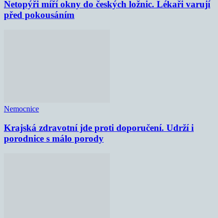
Netopýři míří okny do českých ložnic. Lékaři varují
před pokousáním
Nemocnice
Krajská zdravotní jde proti doporučení. Udrží i
porodnice s málo porody