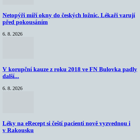
Netopýři míří okny do českých ložnic. Lékaři varují
před pokousáním
6. 8. 2026
V korupční kauze z roku 2018 ve FN Bulovka padly
další...
6. 8. 2026
Léky na eRecept si čeští pacienti nově vyzvednou i
v Rakousku