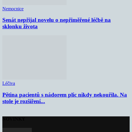
Nemocnice
Senát nepřijal novelu o nepřiměřené léčbě na
sklonku života
Léčiva
Pětina pacientů s nádorem plic nikdy nekouřila. Na
stole je rozšíření...
NOVINKY