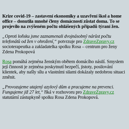
Krize covid-19 – zastavení ekonomiky a uzavření škol a home
office – donutila mnohé členy domácností zůstat doma. To se
projevilo na zvýšeném počtu ohlášených případů týraní žen.
„Oproti loňsku jsme zaznamenali dvojnásobný nárůst počtu
telefonátů od žen v ohrožení,“
potvrzuje pro
ZdraveZpravy.cz
socioterapeutka a zakladatelka spolku Rosa – centrum pro ženy
Zdena Prokopová
Rosa
pomáhá zejména ženským obětem domácího násilí. Smyslem
její činnosti je zejména poskytnutí bezpečí, jistoty, posilování
klientek, aby našly sílu a vlastními silami dokázaly nedobrou situaci
změnit.
„Provozujeme utajený azylový dům a pracujeme na prevenci.
Fungujeme již 27 let,“
říká v rozhovoru pro
ZdraveZpravy.cz
statutární zástupkyně spolku Rosa Zdena Prokopová.