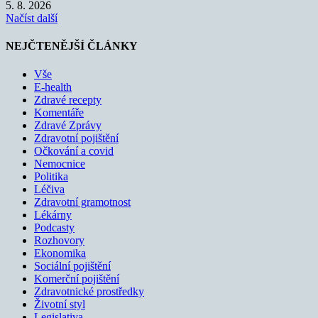
5. 8. 2026
Načíst další
NEJČTENĚJŠÍ ČLÁNKY
Vše
E-health
Zdravé recepty
Komentáře
Zdravé Zprávy
Zdravotní pojištění
Očkování a covid
Nemocnice
Politika
Léčiva
Zdravotní gramotnost
Lékárny
Podcasty
Rozhovory
Ekonomika
Sociální pojištění
Komerční pojištění
Zdravotnické prostředky
Životní styl
Legislativa