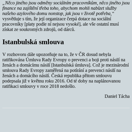
„Něco jiného jsou odměny sociálním pracovníkům, něco jiného jsou
finance na zajištění třeba toho, abychom mohli nabízet služby
našeho azylového domu nonstop, jak jsou v životě potřeba,“
vysvětluje s tím, že její organizace čerpá dotace na sociální
pracovníky [platy podle ní nejsou vysoké], ale vše ostatní musí
získat ze soukromých zdrojů, od dárců.
Istanbulská smlouva
V rozhovoru dále upozorňuje na to, že v ČR dosud nebyla
ratifikována Úmluva Rady Evropy o prevenci a boji proti násilí na
ženách a domácímu násilí [Istanbulská úmluva]. Což je mezinárodní
smlouva Rady Evropy zaměřená na potírání a prevenci násilí na
ženách a domácího násilí. Česká republika přitom smlouvu
podepsala již v květnu roku 2016. Od té doby na naplánovanou
ratifikaci smlouvy v roce 2018 nedošlo.
Daniel Tácha