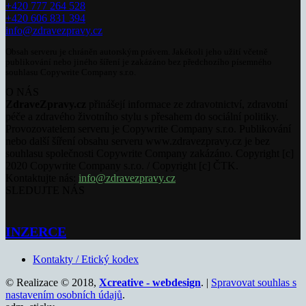
+420 777 264 528
+420 606 831 394
info@zdravezpravy.cz
Obsah serveru je chráněn autorským právem. Jakékoli jeho užití včetně
publikování nebo jiného šíření je zakázáno bez předchozího písemného
souhlasu Copywrite Company s.r.o.
O NÁS
ZdraveZpravy.cz
přinášejí informace ze zdravotnictví, zdravotní
péče a zdravého životního stylu s přesahem do sociální politiky.
Provozovatelem serveru je Copywrite Company s.r.o. Publikování
nebo další šíření obsahu serveru www.zdravezpravy.cz je bez
souhlasu společnosti Copywrite Company zakázáno. Copyright [c]
2020 Copywrite Company s.r.o. / Copyright [c] ČTK.
Kontaktujte nás:
info@zdravezpravy.cz
SLEDUJTE NÁS
INZERCE
Kontakty / Etický kodex
© Realizace © 2018,
Xcreative - webdesign
. |
Spravovat souhlas s
nastavením osobních údajů
.