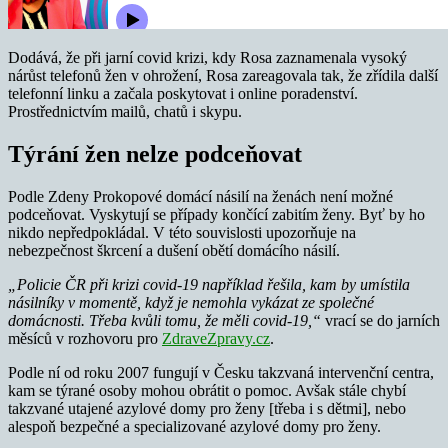
Dodává, že při jarní covid krizi, kdy Rosa zaznamenala vysoký
nárůst telefonů žen v ohrožení, Rosa zareagovala tak, že zřídila další
telefonní linku a začala poskytovat i online poradenství.
Prostřednictvím mailů, chatů i skypu.
Týrání žen nelze podceňovat
Podle Zdeny Prokopové domácí násilí na ženách není možné
podceňovat. Vyskytují se případy končící zabitím ženy. Byť by ho
nikdo nepředpokládal. V této souvislosti upozorňuje na
nebezpečnost škrcení a dušení obětí domácího násilí.
„Policie ČR při krizi covid-19 například řešila, kam by umístila
násilníky v momentě, když je nemohla vykázat ze společné
domácnosti.
Třeba kvůli tomu, že měli covid-19,“
vrací se do jarních
měsíců v rozhovoru pro
ZdraveZpravy.cz
.
Podle ní od roku 2007 fungují v Česku takzvaná intervenční centra,
kam se týrané osoby mohou obrátit o pomoc. Avšak stále chybí
takzvané utajené azylové domy pro ženy [třeba i s dětmi], nebo
alespoň bezpečné a specializované azylové domy pro ženy.