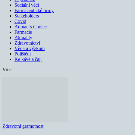
Sociální věci
Farmaceutické firmy
Stakeholders
Covid
Adman´s Choice
Farmacie
Aktuality
Zdravotnictví
Věda a výzkum
Pojištění
Ke kávě a čaji
Více
Zdravotní gramotnost