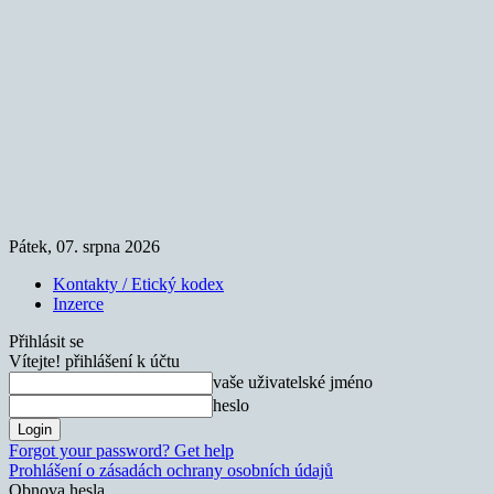
Pátek, 07. srpna 2026
Kontakty / Etický kodex
Inzerce
Přihlásit se
Vítejte! přihlášení k účtu
vaše uživatelské jméno
heslo
Forgot your password? Get help
Prohlášení o zásadách ochrany osobních údajů
Obnova hesla