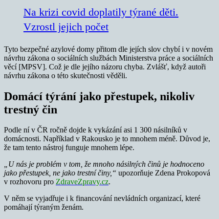
Na krizi covid doplatily týrané děti.
Vzrostl jejich počet
Tyto bezpečné azylové domy přitom dle jejích slov chybí i v novém
návrhu zákona o sociálních službách Ministerstva práce a sociálních
věcí [MPSV]. Což je dle jejího názoru chyba. Zvlášť, když autoři
návrhu zákona o této skutečnosti věděli.
Domácí týrání jako přestupek, nikoliv
trestný čin
Podle ní v ČR ročně dojde k vykázání asi 1 300 násilníků v
domácnosti. Například v Rakousko je to mnohem méně. Důvod je,
že tam tento nástroj funguje mnohem lépe.
„U nás je problém v tom, že mnoho násilných činů je hodnoceno
jako přestupek, ne jako trestní činy,“
upozorňuje Zdena Prokopová
v rozhovoru pro
ZdraveZpravy.cz
.
V něm se vyjadřuje i k financování nevládních organizací, které
pomáhají týraným ženám.