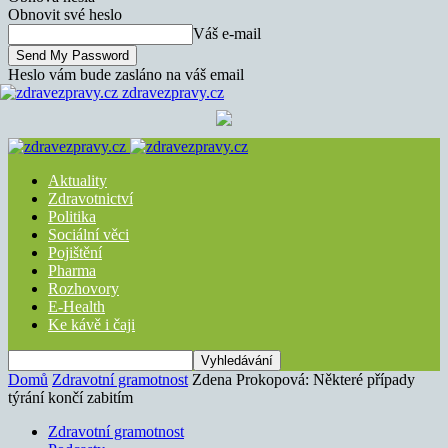
Obnovit své heslo
Váš e-mail
Heslo vám bude zasláno na váš email
zdravezpravy.cz
Aktuality
Zdravotnictví
Politika
Sociální věci
Pojištění
Pharma
Rozhovory
E-Health
Ke kávě i čaji
Domů
Zdravotní gramotnost
Zdena Prokopová: Některé případy
týrání končí zabitím
Zdravotní gramotnost