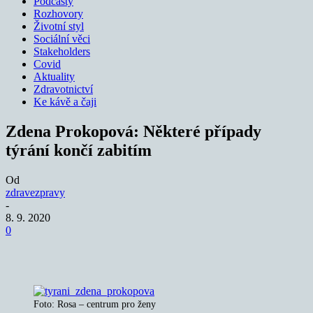
Podcasty
Rozhovory
Životní styl
Sociální věci
Stakeholders
Covid
Aktuality
Zdravotnictví
Ke kávě a čaji
Zdena Prokopová: Některé případy
týrání končí zabitím
Od
zdravezpravy
-
8. 9. 2020
0
Foto: Rosa – centrum pro ženy