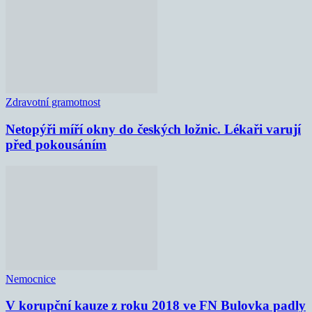
Zdravotní gramotnost
Netopýři míří okny do českých ložnic. Lékaři varují
před pokousáním
Nemocnice
V korupční kauze z roku 2018 ve FN Bulovka padly