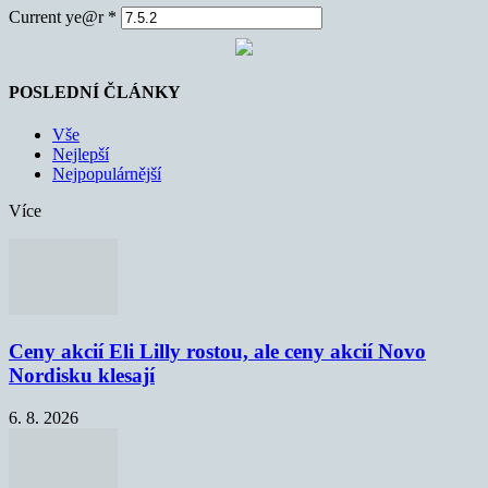
Current ye@r
*
POSLEDNÍ ČLÁNKY
Vše
Nejlepší
Nejpopulárnější
Více
Ceny akcií Eli Lilly rostou, ale ceny akcií Novo
Nordisku klesají
6. 8. 2026