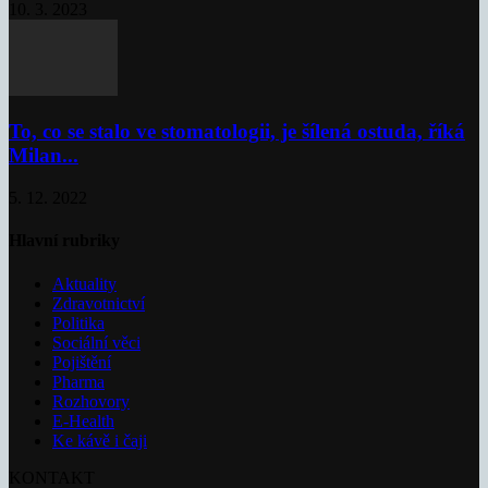
10. 3. 2023
To, co se stalo ve stomatologii, je šílená ostuda, říká
Milan...
5. 12. 2022
Hlavní rubriky
Aktuality
Zdravotnictví
Politika
Sociální věci
Pojištění
Pharma
Rozhovory
E-Health
Ke kávě i čaji
KONTAKT