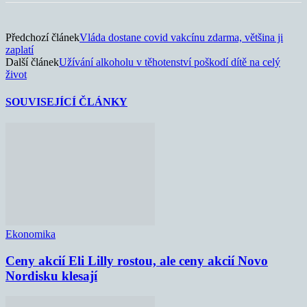
Předchozí článek
Vláda dostane covid vakcínu zdarma, většina ji
zaplatí
Další článek
Užívání alkoholu v těhotenství poškodí dítě na celý
život
SOUVISEJÍCÍ ČLÁNKY
Ekonomika
Ceny akcií Eli Lilly rostou, ale ceny akcií Novo
Nordisku klesají