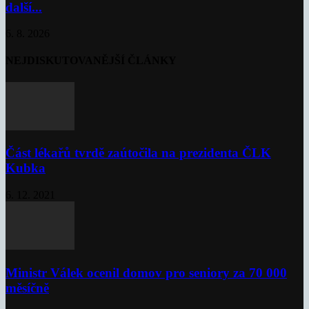
další...
6. 8. 2026
NEJDISKUTOVANĚJŠÍ ČLÁNKY
Část lékařů tvrdě zaútočila na prezidenta ČLK
Kubka
6. 12. 2021
Ministr Válek ocenil domov pro seniory za 70 000
měsíčně