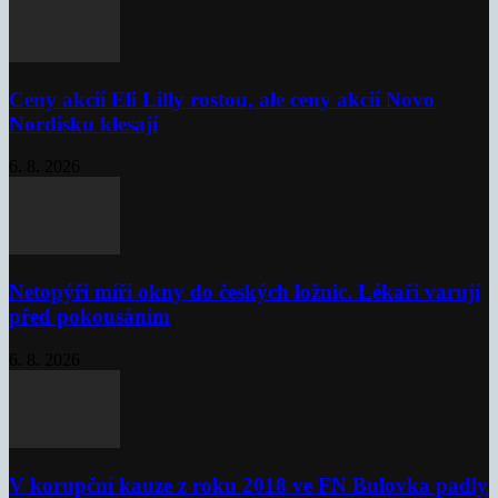
Ceny akcií Eli Lilly rostou, ale ceny akcií Novo
Nordisku klesají
6. 8. 2026
Netopýři míří okny do českých ložnic. Lékaři varují
před pokousáním
6. 8. 2026
V korupční kauze z roku 2018 ve FN Bulovka padly