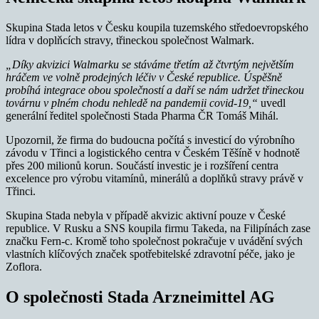
Skupina Stada letos v Česku koupila tuzemského středoevropského
lídra v doplňcích stravy, třineckou společnost Walmark.
„Díky akvizici Walmarku se stáváme třetím až čtvrtým největším
hráčem ve volně prodejných léčiv v České republice. Úspěšně
probíhá integrace obou společností a daří se nám udržet třineckou
továrnu v plném chodu nehledě na pandemii covid-19,“
uvedl
generální ředitel společnosti Stada Pharma ČR Tomáš Mihál.
Upozornil, že firma do budoucna počítá s investicí do výrobního
závodu v Třinci a logistického centra v Českém Těšíně v hodnotě
přes 200 milionů korun. Součástí investic je i rozšíření centra
excelence pro výrobu vitamínů, minerálů a doplňků stravy právě v
Třinci.
Skupina Stada nebyla v případě akvizic aktivní pouze v České
republice. V Rusku a SNS koupila firmu Takeda, na Filipínách zase
značku Fern-c. Kromě toho společnost pokračuje v uvádění svých
vlastních klíčových značek spotřebitelské zdravotní péče, jako je
Zoflora.
O společnosti Stada Arzneimittel AG