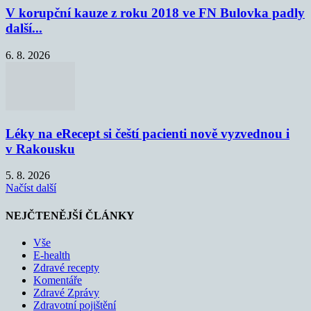
V korupční kauze z roku 2018 ve FN Bulovka padly
další...
6. 8. 2026
Léky na eRecept si čeští pacienti nově vyzvednou i
v Rakousku
5. 8. 2026
Načíst další
NEJČTENĚJŠÍ ČLÁNKY
Vše
E-health
Zdravé recepty
Komentáře
Zdravé Zprávy
Zdravotní pojištění