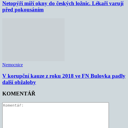
Netopýři míří okny do českých ložnic. Lékaři varují
před pokousáním
Nemocnice
V korupční kauze z roku 2018 ve FN Bulovka padly
další obžaloby
KOMENTÁŘ