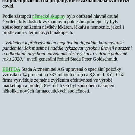
skupina upozornila na propady, které zaznamenala kvůli krizi
covid.
Podle zástupců
německé skupiny
bylo obtížené hlavně druhé
čtvrtletí, kdy došlo k významným poklesům prodejů. Ty byly
způsobeny snížením návštěv lékáren, lékařů a nemocnic, jakož i
prodlevami v termínových nákupech.
„Vzhledem k přetrvávajícím negativním dopadům koronavirové
pandemie však musíme i nadále vykazovat vysokou úroveň nasazení
a odhodlání, abychom udrželi náš růstový kurz i v druhé polovině
roku 2020,“
uvedl generální ředitel Stada Peter Goldschmidt.
EBITDA
Stada Arzneimittel AG upravená o speciální položky
vzrostla o 14 procent na 337 milionů eur [cca 8,8 mld. Kč]. Což
firma vysvětluje zejména zvýšením efektivnosti ve výrobě,
marketingu a prodeji. 8% růst tržeb byl způsobem nákupem
několika nových farmaceutických společností.