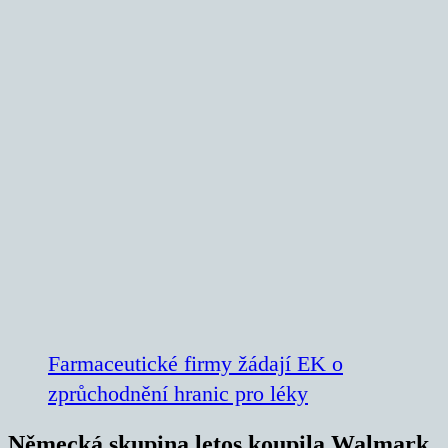
Farmaceutické firmy žádají EK o
zprůchodnění hranic pro léky
Německá skupina letos koupila Walmark