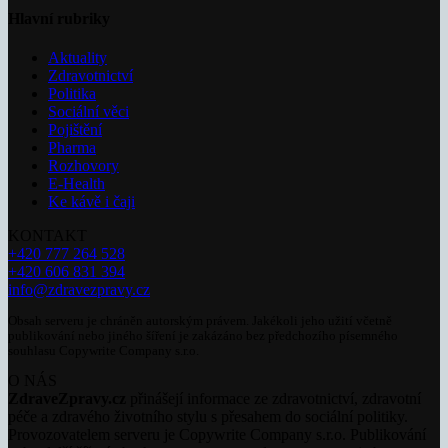
Hlavní rubriky
Aktuality
Zdravotnictví
Politika
Sociální věci
Pojištění
Pharma
Rozhovory
E-Health
Ke kávě i čaji
KONTAKT
+420 777 264 528
+420 606 831 394
info@zdravezpravy.cz
Obsah serveru je chráněn autorským právem. Jakékoli jeho užití včetně
publikování nebo jiného šíření je zakázáno bez předchozího písemného
souhlasu Copywrite Company s.r.o.
O NÁS
ZdraveZpravy.cz
přinášejí informace ze zdravotnictví, zdravotní
péče a zdravého životního stylu s přesahem do sociální politiky.
Provozovatelem serveru je Copywrite Company s.r.o. Publikování