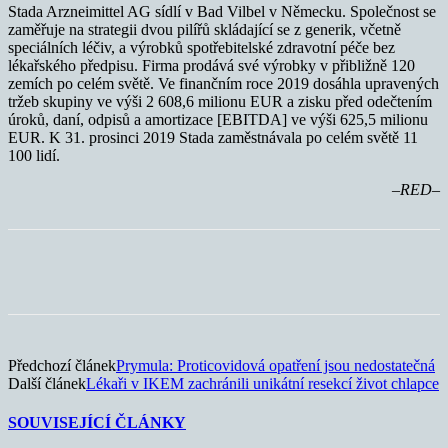
Stada Arzneimittel AG sídlí v Bad Vilbel v Německu. Společnost se
zaměřuje na strategii dvou pilířů skládající se z generik, včetně
speciálních léčiv, a výrobků spotřebitelské zdravotní péče bez
lékařského předpisu. Firma prodává své výrobky v přibližně 120
zemích po celém světě. Ve finančním roce 2019 dosáhla upravených
tržeb skupiny ve výši 2 608,6 milionu EUR a zisku před odečtením
úroků, daní, odpisů a amortizace [EBITDA] ve výši 625,5 milionu
EUR. K 31. prosinci 2019 Stada zaměstnávala po celém světě 11
100 lidí.
–RED–
Předchozí článek
Prymula: Proticovidová opatření jsou nedostatečná
Další článek
Lékaři v IKEM zachránili unikátní resekcí život chlapce
SOUVISEJÍCÍ ČLÁNKY