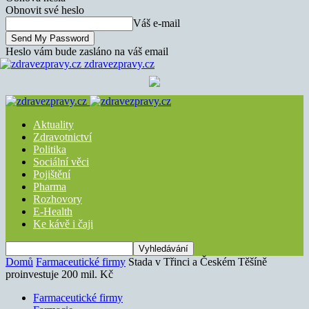
Obnovit své heslo
Váš e-mail
Heslo vám bude zasláno na váš email
zdravezpravy.cz
Aktuality
Zdravotnictví
Politika
Sociální věci
Pojištění
Pharma
Rozhovory
E-Health
Ke kávě i čaji
Domů
Farmaceutické firmy
Stada v Třinci a Českém Těšíně
proinvestuje 200 mil. Kč
Farmaceutické firmy