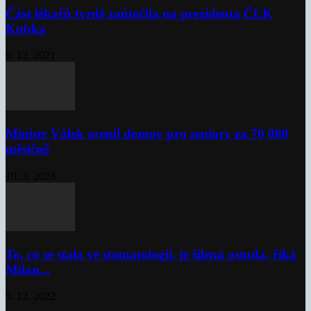
Část lékařů tvrdě zaútočila na prezidenta ČLK
Kubka
6. 12. 2021
Ministr Válek ocenil domov pro seniory za 70 000
měsíčně
10. 3. 2023
To, co se stalo ve stomatologii, je šílená ostuda, říká
Milan...
5. 12. 2022