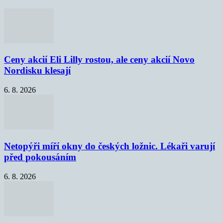
Ceny akcií Eli Lilly rostou, ale ceny akcií Novo
Nordisku klesají
6. 8. 2026
Netopýři míří okny do českých ložnic. Lékaři varují
před pokousáním
6. 8. 2026