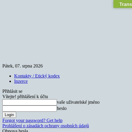
Trans
Pátek, 07. srpna 2026
Kontakty / Etický kodex
Inzerce
Přihlásit se
Vítejte! přihlášení k účtu
vaše uživatelské jméno
heslo
Forgot your password? Get help
Prohlášení o zásadách ochrany osobních údajů
Obnova hesla