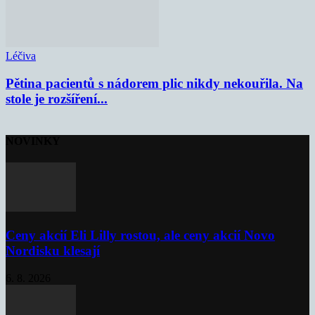
Léčiva
Pětina pacientů s nádorem plic nikdy nekouřila. Na
stole je rozšíření...
NOVINKY
Ceny akcií Eli Lilly rostou, ale ceny akcií Novo
Nordisku klesají
6. 8. 2026