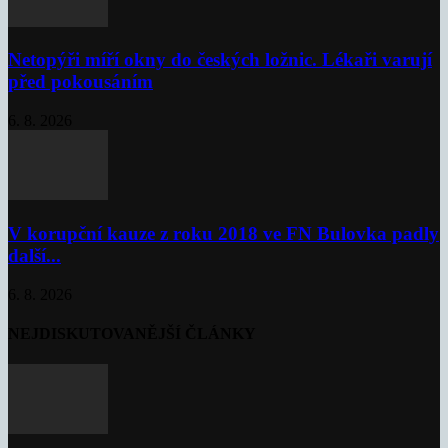
Netopýři míří okny do českých ložnic. Lékaři varují
před pokousáním
6. 8. 2026
V korupční kauze z roku 2018 ve FN Bulovka padly
další...
6. 8. 2026
NEJDISKUTOVANĚJŠÍ ČLÁNKY