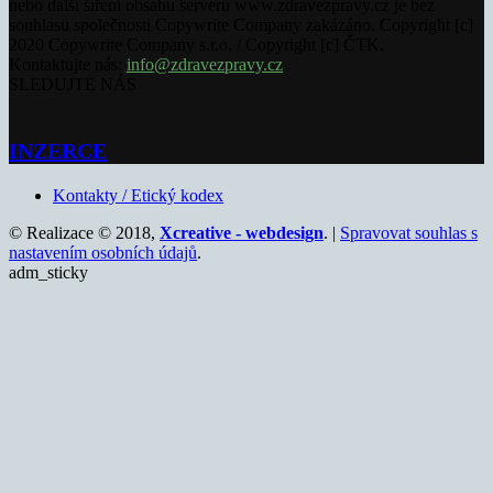
nebo další šíření obsahu serveru www.zdravezpravy.cz je bez
souhlasu společnosti Copywrite Company zakázáno. Copyright [c]
2020 Copywrite Company s.r.o. / Copyright [c] ČTK.
Kontaktujte nás:
info@zdravezpravy.cz
SLEDUJTE NÁS
INZERCE
Kontakty / Etický kodex
© Realizace © 2018,
Xcreative - webdesign
. |
Spravovat souhlas s
nastavením osobních údajů
.
adm_sticky