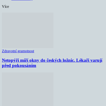
Více
Zdravotní gramotnost
Netopýři míří okny do českých ložnic. Lékaři varují
před pokousáním