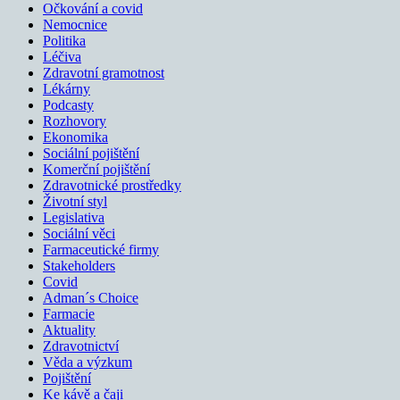
Očkování a covid
Nemocnice
Politika
Léčiva
Zdravotní gramotnost
Lékárny
Podcasty
Rozhovory
Ekonomika
Sociální pojištění
Komerční pojištění
Zdravotnické prostředky
Životní styl
Legislativa
Sociální věci
Farmaceutické firmy
Stakeholders
Covid
Adman´s Choice
Farmacie
Aktuality
Zdravotnictví
Věda a výzkum
Pojištění
Ke kávě a čaji