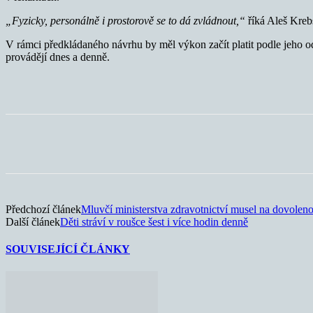
„Fyzicky, personálně i prostorově se to dá zvládnout,“
říká Aleš Kreb
V rámci předkládaného návrhu by měl výkon začít platit podle jeho o
provádějí dnes a denně.
Sdílet
Předchozí článek
Mluvčí ministerstva zdravotnictví musel na dovolen
Další článek
Děti stráví v roušce šest i více hodin denně
SOUVISEJÍCÍ ČLÁNKY