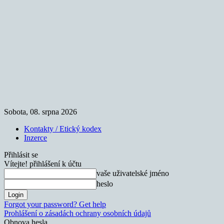
Sobota, 08. srpna 2026
Kontakty / Etický kodex
Inzerce
Přihlásit se
Vítejte! přihlášení k účtu
vaše uživatelské jméno
heslo
Forgot your password? Get help
Prohlášení o zásadách ochrany osobních údajů
Obnova hesla