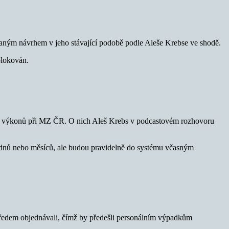
ádaným návrhem v jeho stávající podobě podle Aleše Krebse ve shodě.
blokován.
ích výkonů při MZ ČR. O nich Aleš Krebs v podcastovém rozhovoru
ýdnů nebo měsíců, ale budou pravidelně do systému včasným
předem objednávali, čímž by předešli personálním výpadkům