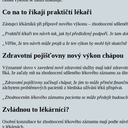
Co na to říkají praktičtí lékaři
Zástupci lékárníků při přípravě nového výkonu – zhodnocení sdílenéh
„Praktičtí lékaři ten návrh tak, jak byl předložený podpoří. Je tam 
„Věřím, že ten návrh může projít a že ten výkon by mohl být skutečně
Zdravotní pojišťovny nový výkon chápou
Významné slovo v zavedení nové zdravotní služby mají také zdravot
říká, že začaly mít na zhodnocení sdíleného lékového záznamu za úhra
„Zdravotní pojišťovny začínají chápat, že jim to může přinést finančn
záchytem problémových pacientů z hlediska užívání léků přispívat.
„Zhodnocením lékového záznamu pacienta se může předejít budoucím
Zvládnou to lékárníci?
Osobní konzultace ke zhodnocení lékového záznamu mají podle návrhu
v lékárnách.