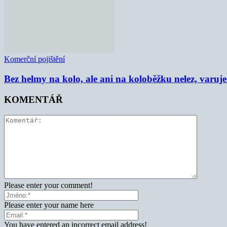
Komerční pojištění
Bez helmy na kolo, ale ani na koloběžku nelez, varu
KOMENTÁŘ
Please enter your comment!
Please enter your name here
You have entered an incorrect email address!