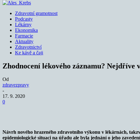
Zdravotní gramotnost
Podcasty
Lékárny
Ekonomika
Farmacie
Aktuality
Zdravotnictví
Ke kávě a čaji
Zhodnocení lékového záznamu? Nejdříve v
Od
zdravezpravy
-
17. 9. 2020
0
Sdílet
Návrh nového hrazeného zdravotního výkonu v lékárnách, takzv
epidemiologické situaci na úřadu ale byla jednání o jeho zaveden