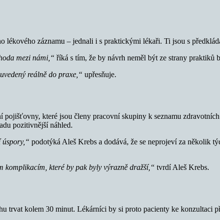
o lékového záznamu – jednali i s praktickými lékaři. Ti jsou s předkl
dohoda mezi námi,“
říká s tím, že by návrh neměl být ze strany praktiků 
 uvedený reálně do praxe,“
upřesňuje.
ní pojišťovny, které jsou členy pracovní skupiny k seznamu zdravotn
du pozitivnější náhled.
í úspory,“
podotýká Aleš Krebs a dodává, že se neprojeví za několik t
 komplikacím, které by pak byly výrazně dražší,“
tvrdí Aleš Krebs.
 trvat kolem 30 minut. Lékárníci by si proto pacienty ke konzultaci 