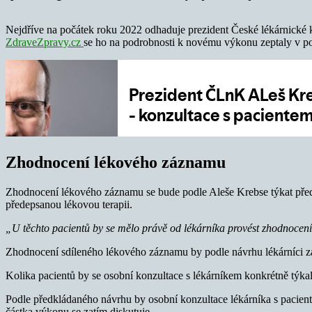
Nejdříve na počátek roku 2022 odhaduje prezident České lékárnick
ZdraveZpravy.cz
se ho na podrobnosti k novému výkonu zeptaly v p
Zhodnocení lékového záznamu
Zhodnocení lékového záznamu se bude podle Aleše Krebse týkat předevš
předepsanou lékovou terapii.
„U těchto pacientů by se mělo právě od lékárníka provést zhodnoc
Zhodnocení sdíleného lékového záznamu by podle návrhu lékárníci za
Kolika pacientů by se osobní konzultace s lékárníkem konkrétně týka
Podle předkládaného návrhu by osobní konzultace lékárníka s paciente
částka výkonu se zatím diskutuje.