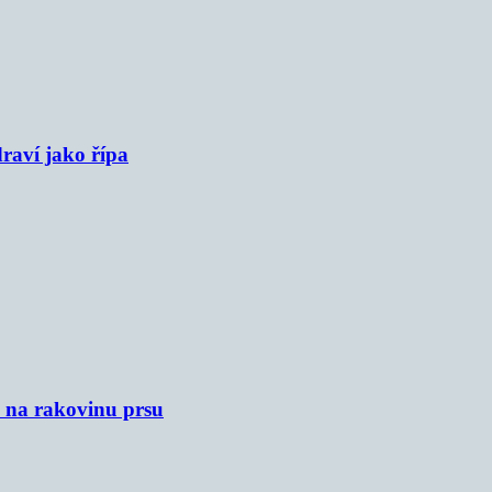
raví jako řípa
u na rakovinu prsu