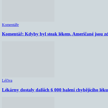
Komentáře
Komentář: Kdyby byl steak lékem, Američané jsou zd
Léčiva
Lékárny dostaly dalších 6 000 balení chybějícího lék