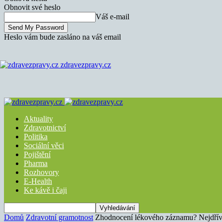
Obnovit své heslo
Váš e-mail
Heslo vám bude zasláno na váš email
zdravezpravy.cz
Aktuality
Zdravotnictví
Politika
Sociální věci
Pojištění
Pharma
Rozhovory
E-Health
Ke kávě i čaji
Domů
Zdravotní gramotnost
Zhodnocení lékového záznamu? Nejdřív