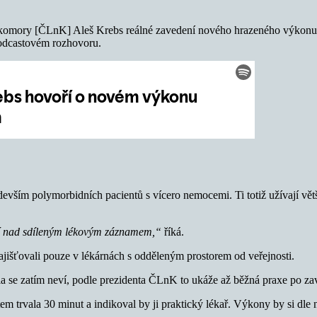
é komory [ČLnK] Aleš Krebs reálné zavedení nového hrazeného výkonu,
odcastovém rozhovoru.
ím polymorbidních pacientů s vícero nemocemi. Ti totiž užívají větší 
ení nad sdíleným lékovým záznamem,“
říká.
jišťovali pouze v lékárnách s odděleným prostorem od veřejnosti.
la se zatím neví, podle prezidenta ČLnK to ukáže až běžná praxe po za
m trvala 30 minut a indikoval by ji praktický lékař. Výkony by si dle