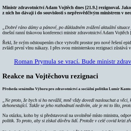
Ministr zdravotnictví Adam Vojtěch dnes [21.9.] rezignoval. Jak
z nich ho dávají i do souvislosti s nepřesvědčivým ministrem v
„Dobré ráno dámy a pánové, po důkladném zvážení aktuální situace js
dnešní ranní tiskovou konferenci ministr zdravotnictví Adam Vojtěch
Řekl, že svým odstoupením chce vytvořit prostor pro nové řešení epide
zvládl první vlnu nákazy. I přes svou ministerskou rezignaci zůstává v
Roman Prymula se vrací. Bude ministr zdrav
Reakce na Vojtěchovu rezignaci
Předseda senátního Výboru pro zdravotnictví a sociální politiku Lumír Kanto
„Ne proto, že bych si ho nevážil, mně vždy dovedl naslouchat a věci, k
dehonestující. Takže se jeho rozhodnutí nedivím, ale je mi to líto, pr
Na otázku, koho by si představoval na uvolněné místo ministra, odpo
politik. To proto, aby si získal důvěru lidí. Protože v celé covid krizi 