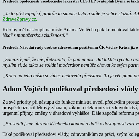
Předseda Společnosti všeobecného lékařství ČLS JEP Svatopluk Býma se takté
„Je to překvapující, protože ta situace byla a stále je velice složitá. 
ZdraveZpravy.cz
.
Kdo by měl nastoupit na místo Adama Vojtěcha pak komentoval takt
lékař s manažerskou zkušeností.“
Předseda Národní rady osob se zdravotním postižením ČR Václav Krása již o 
„Samozřejmě, že mě překvapilo, že pan ministr dal takhle rychlou re
myslím si, že takto se solidní moderátor nemůže chovat ke svým part
„Koho na jeho místo si vůbec nedovedu představit. To je věc pana p
Adam Vojtěch poděkoval předsedovi vlád
Za své priority při nástupu do funkce ministra uvedl především pros
prospěch označil lékový záznam, zákon o elektronizaci zdravotnictví, 
urgentní příjmy, změny v úhradové vyhlášce. Dále započal reformu ps
„Prosadili jsme úhradu léčebného konopí a další v dostupnosti zdrav
Také poděkoval předsedovi vlády, zdravotníkům za práci, svým koleg