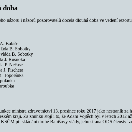
á doba
 jeho názoru i názorů pozorovatelů docela dlouhá doba ve vedení rezortu
 A. Babiše
vláda B. Sobotky
 vláda B. Sobotky
da J. Rusnoka
da P. Nečase
 J. Fischera
M. Topolánka
opolánka
Paroubka
funkce ministra zdravotnictví 13. prosince roku 2017 jako nestraník 
kém kraji. Za zmínku stojí i to, že Adam Vojtěch byl v letech 2012 
 s KSČM při skládání druhé Babišovy vlády, jeho strana ODS členství zr