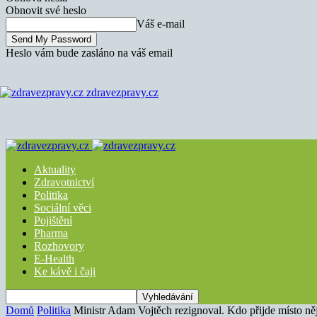
Obnovit své heslo
Váš e-mail
Heslo vám bude zasláno na váš email
zdravezpravy.cz
Aktuality
Zdravotnictví
Politika
Sociální věci
Pojištění
Pharma
Rozhovory
E-Health
Ke kávě i čaji
Domů
Politika
Ministr Adam Vojtěch rezignoval. Kdo přijde místo ně