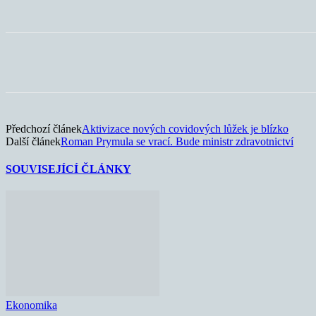
Sdílet
Předchozí článek
Aktivizace nových covidových lůžek je blízko
Další článek
Roman Prymula se vrací. Bude ministr zdravotnictví
SOUVISEJÍCÍ ČLÁNKY
Ekonomika