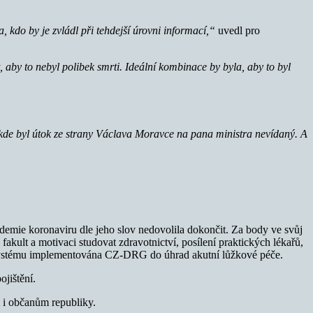
a, kdo by je zvládl při tehdejší úrovni informací,“
uvedl pro
, aby to nebyl polibek smrti. Ideální kombinace by byla, aby to byl
 kde byl útok ze strany Václava Moravce na pana ministra nevídaný. A
demie koronaviru dle jeho slov nedovolila dokončit. Za body ve svůj
akult a motivaci studovat zdravotnictví, posílení praktických lékařů,
do systému implementována CZ-DRG do úhrad akutní lůžkové péče.
jištění.
 i občanům republiky.