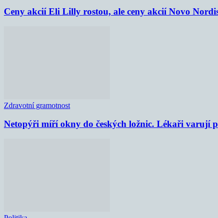
Ceny akcií Eli Lilly rostou, ale ceny akcií Novo Nordi
Zdravotní gramotnost
Netopýři míří okny do českých ložnic. Lékaři varují
Politika