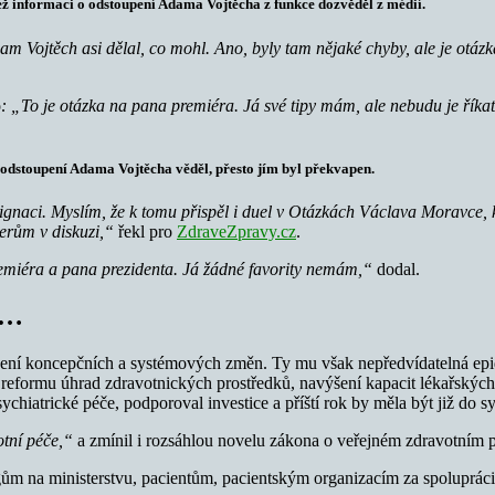
ž informaci o odstoupení Adama Vojtěcha z funkce dozvěděl z médií.
Adam Vojtěch asi dělal, co mohl. Ano, byly tam nějaké chyby, ale je otázk
o
: „To je otázka na pana premiéra. Já své tipy mám, ale nebudu je říkat
odstoupení Adama Vojtěcha věděl, přesto jím byl překvapen.
zignaci. Myslím, že k tomu přispěl i duel v Otázkách Václava Moravce,
nerům v diskuzi,“
řekl pro
ZdraveZpravy.cz
.
remiéra a pana prezidenta. Já žádné favority nemám,“
dodal.
y…
azení koncepčních a systémových změn. Ty mu však nepředvídatelná epi
reformu úhrad zdravotnických prostředků, navýšení kapacit lékařských f
ychiatrické péče, podporoval investice a příští rok by měla být již 
otní péče,“
a zmínil i rozsáhlou novelu zákona o veřejném zdravotním po
ům na ministerstvu, pacientům, pacientským organizacím za spolupráci