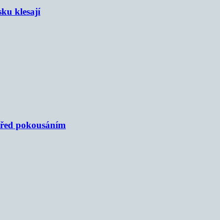
sku klesají
 před pokousáním