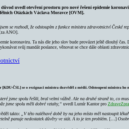
o důvod uvedl otevření prostoru pro nové řešení epidemie koronavir
 nedělních Otázkách Václava Moravce [OVM].
em se rozhodl, že odstoupím z funkce ministra zdravotnictví České repu
 [za ANO].
mie koronaviru. Ta nás dle jeho slov bude provázet ještě dlouhý čas. D
ykonávat svůj mandát poslance, věnovat se chce dále oblasti zdravotnict
otnictví
r [KDU-ČSL] se o rezignaci ministra dozvěděl z médií. Odstoupení ministra ho 
teré jsme spolu řešili, bral velmi vážně. Ale na druhé straně to, co mu
otože jsme spolu měli dobré vztahy,“
uvedl Lumír Kantor pro
ZdraveZpra
věděl takto:
„V této naléhavé době by na jeho místo měl nastoupit lékař s
zřetelně panuje nedostatek důvěry ve stát. A to je ten problém.
[…]
Osobně