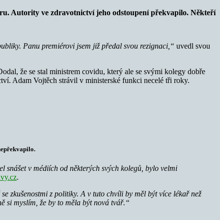
u. Autority ve zdravotnictví jeho odstoupení překvapilo. Někteří
bliky. Panu premiérovi jsem již předal svou rezignaci,“
uvedl svou
odal, že se stal ministrem covidu, který ale se svými kolegy dobře
ví. Adam Vojtěch strávil v ministerské funkci necelé tři roky.
nepřekvapilo.
sel snášet v médiích od některých svých kolegů, bylo velmi
vy.cz
.
e zkušenostmi z politiky. A v tuto chvíli by měl být více lékař než
 si myslím, že by to měla být nová tvář.“