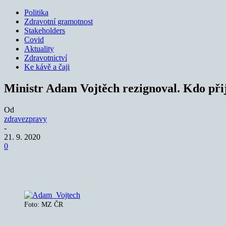
Politika
Zdravotní gramotnost
Stakeholders
Covid
Aktuality
Zdravotnictví
Ke kávě a čaji
Ministr Adam Vojtěch rezignoval. Kdo při
Od
zdravezpravy
-
21. 9. 2020
0
Sdílet
Foto: MZ ČR