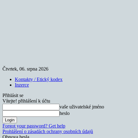
Čtvrtek, 06. srpna 2026
Kontakty / Etický kodex
Inzerce
Přihlásit se
Vítejte! přihlášení k účtu
vaše uživatelské jméno
heslo
Forgot your password? Get help
Prohlášení o zásadách ochrany osobních údajů
Obnova hesla