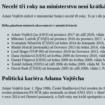
Necelé tři roky na ministerstvu není krátk
Adam Vojtěch strávil v ministerské funkci necelé tři roky. To je i dle
Délka působení ministrů zdravotnictví v minulých letech:
Adam Vojtěch [za ANO] od prosince 2017 do září 2020, vláda
Miloslav Ludvík [ČSSD] od prosince 2016 do prosince 2017, 
Svatopluk Němeček [ČSSD] od leden 2014 do listopadu 2016,
Martin Holcát [nestraník] od července 2013 do ledna 2014, vlá
Leoš Heger [TOP 09] od července 2010 do července 2013, vlá
Dana Jurásková [ODS] od května 2009 do července 2010, vláda
Daniel Filipiová [ODS] od ledna 2009 do května 2009, vláda 
Tomáš Julínek [ODS] od září 2006 do ledna 2009, vláda M. T
David Rath [ČSSD] od listopadu 2005 do září 2006, vláda J. 
Politická kariéra Adama Vojtěcha
Adam Vojtěch [nar. 2. října 1986, České Budějovice] byl uveden do 
zvolen poslancem PS PČR jako nestraník za hnutí ANO 2011 v Jihočes
v roce 2014 své členství pozastavil, o čtyři roky mu kvůli spolupráci