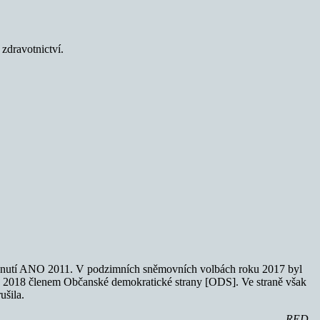
 zdravotnictví.
za hnutí ANO 2011. V podzimních sněmovních volbách roku 2017 byl
až 2018 členem Občanské demokratické strany [ODS]. Ve straně však
ušila.
–RED–