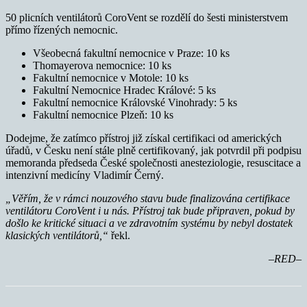
50 plicních ventilátorů CoroVent se rozdělí do šesti ministerstvem
přímo řízených nemocnic.
Všeobecná fakultní nemocnice v Praze: 10 ks
Thomayerova nemocnice: 10 ks
Fakultní nemocnice v Motole: 10 ks
Fakultní Nemocnice Hradec Králové: 5 ks
Fakultní nemocnice Královské Vinohrady: 5 ks
Fakultní nemocnice Plzeň: 10 ks
Dodejme, že zatímco přístroj již získal certifikaci od amerických
úřadů, v Česku není stále plně certifikovaný, jak potvrdil při podpisu
memoranda předseda České společnosti anesteziologie, resuscitace a
intenzivní medicíny Vladimír Černý.
„Věřím, že v rámci nouzového stavu bude finalizována certifikace
ventilátoru CoroVent i u nás. Přístroj tak bude připraven, pokud by
došlo ke kritické situaci a ve zdravotním systému by nebyl dostatek
klasických ventilátorů,“
řekl.
–RED–