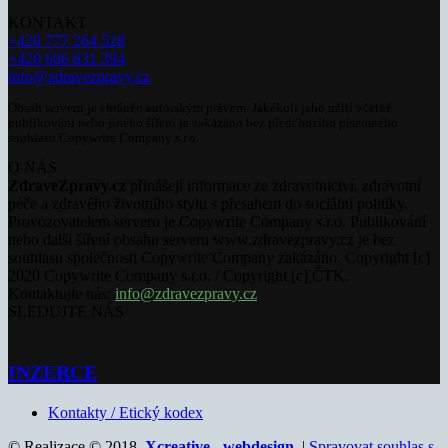
KONTAKT
+420 777 264 528
+420 606 831 394
info@zdravezpravy.cz
Obsah serveru je chráněn autorským právem. Jakékoli jeho užití včetně
publikování nebo jiného šíření je zakázáno bez předchozího písemného
souhlasu Copywrite Company s.r.o.
O NÁS
ZdraveZpravy.cz
přinášejí informace ze zdravotnictví, zdravotní
péče a zdravého životního stylu s přesahem do sociální politiky.
Provozovatelem serveru je Copywrite Company s.r.o. Publikování
nebo další šíření obsahu serveru www.zdravezpravy.cz je bez
souhlasu společnosti Copywrite Company zakázáno. Copyright [c]
2020 Copywrite Company s.r.o. / Copyright [c] ČTK.
Kontaktujte nás:
info@zdravezpravy.cz
SLEDUJTE NÁS
INZERCE
Kontakty / Etický kodex
© Realizace © 2018,
Xcreative - webdesign
. |
Spravovat souhlas s