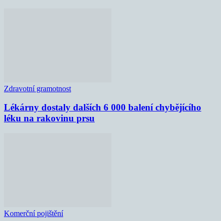
Zdravotní gramotnost
Lékárny dostaly dalších 6 000 balení chybějícího
léku na rakovinu prsu
Komerční pojištění