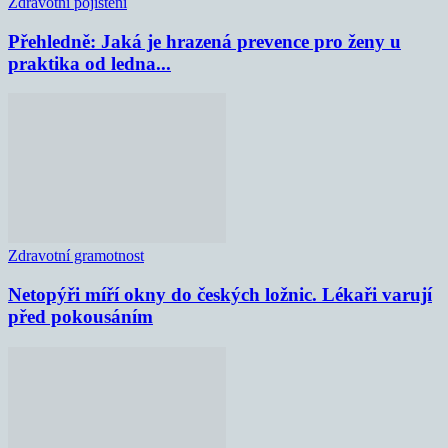
Zdravotní pojištění
Přehledně: Jaká je hrazená prevence pro ženy u
praktika od ledna...
Zdravotní gramotnost
Netopýři míří okny do českých ložnic. Lékaři varují
před pokousáním