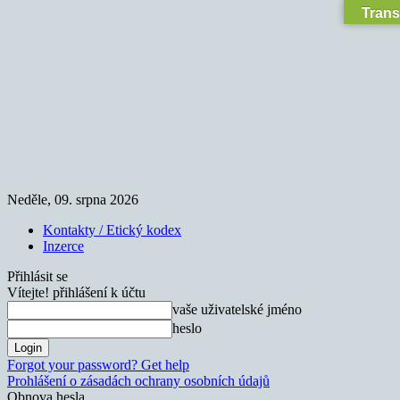
Trans
Neděle, 09. srpna 2026
Kontakty / Etický kodex
Inzerce
Přihlásit se
Vítejte! přihlášení k účtu
vaše uživatelské jméno
heslo
Forgot your password? Get help
Prohlášení o zásadách ochrany osobních údajů
Obnova hesla