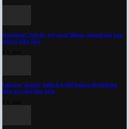
Komentář: Kdyby byl steak lékem, Američané jsou
zdraví jako řípa
8. 8. 2026
Lékárny dostaly dalších 6 000 balení chybějícího
léku na rakovinu prsu
7. 8. 2026