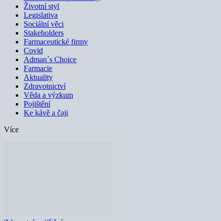
Životní styl
Legislativa
Sociální věci
Stakeholders
Farmaceutické firmy
Covid
Adman´s Choice
Farmacie
Aktuality
Zdravotnictví
Věda a výzkum
Pojištění
Ke kávě a čaji
Více