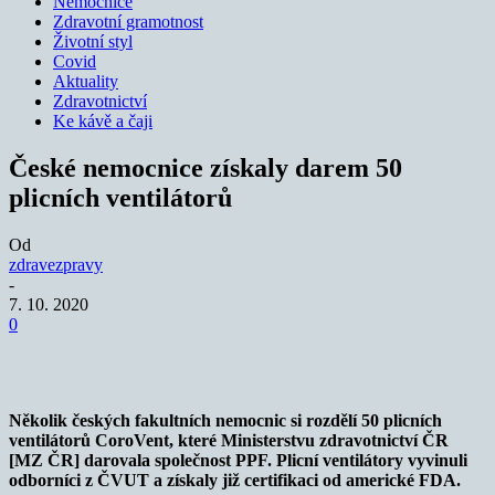
Nemocnice
Zdravotní gramotnost
Životní styl
Covid
Aktuality
Zdravotnictví
Ke kávě a čaji
České nemocnice získaly darem 50
plicních ventilátorů
Od
zdravezpravy
-
7. 10. 2020
0
Několik českých fakultních nemocnic si rozdělí 50 plicních
ventilátorů CoroVent, které Ministerstvu zdravotnictví ČR
[MZ ČR] darovala společnost PPF. Plicní ventilátory vyvinuli
odborníci z ČVUT a získaly již certifikaci od americké FDA.