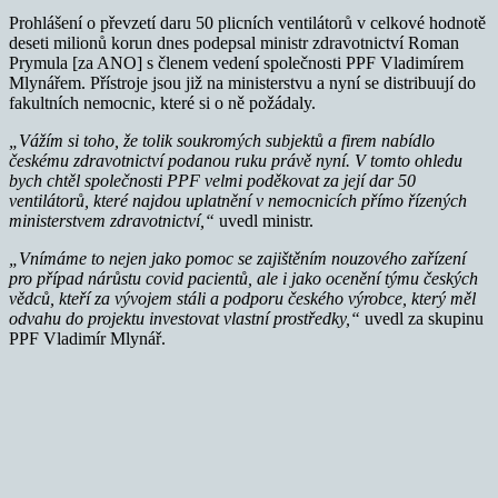
Prohlášení o převzetí daru 50 plicních ventilátorů v celkové hodnotě
deseti milionů korun dnes podepsal ministr zdravotnictví Roman
Prymula [za ANO] s členem vedení společnosti PPF Vladimírem
Mlynářem. Přístroje jsou již na ministerstvu a nyní se distribuují do
fakultních nemocnic, které si o ně požádaly.
„Vážím si toho, že tolik soukromých subjektů a firem nabídlo
českému zdravotnictví podanou ruku právě nyní. V tomto ohledu
bych chtěl společnosti PPF velmi poděkovat za její dar 50
ventilátorů, které najdou uplatnění v nemocnicích přímo řízených
ministerstvem zdravotnictví,“
uvedl ministr.
„Vnímáme to nejen jako pomoc se zajištěním nouzového zařízení
pro případ nárůstu covid pacientů, ale i jako ocenění týmu českých
vědců, kteří za vývojem stáli a podporu českého výrobce, který měl
odvahu do projektu investovat vlastní prostředky,“
uvedl za skupinu
PPF Vladimír Mlynář.