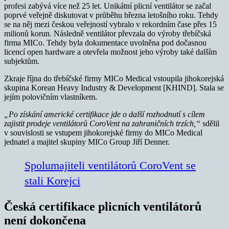
profesi zabývá více než 25 let. Unikátní plicní ventilátor se začal
poprvé veřejně diskutovat v průběhu března letošního roku. Tehdy
se na něj mezi českou veřejností vybralo v rekordním čase přes 15
milionů korun. Následně ventilátor převzala do výroby třebíčská
firma MICo. Tehdy byla dokumentace uvolněna pod dočasnou
licencí open hardware a otevřela možnost jeho výroby také dalším
subjektům.
Zkraje října do třebíčské firmy MICo Medical vstoupila jihokorejská
skupina Korean Heavy Industry & Development [KHIND]. Stala se
jejím polovičním vlastníkem.
„Po získání americké certifikace jde o další rozhodnutí s cílem
zajistit prodeje ventilátorů CoroVent na zahraničních trzích,“
sdělil
v souvislosti se vstupem jihokorejské firmy do MICo Medical
jednatel a majitel skupiny MICo Group Jiří Denner.
Spolumajiteli ventilátorů CoroVent se
stali Korejci
Česká certifikace plicních ventilátorů
není dokončena