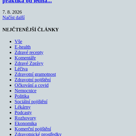
praktika od ledna...
7. 8. 2026
Načíst další
NEJČTENĚJŠÍ ČLÁNKY
Vše
E-health
Zdravé recepty
Komentáře
Zdravé Zprávy
Léčiva
Zdravotní gramotnost
Zdravotní pojištění
Očkování a covid
Nemocnice
Politika
Sociální pojištění
Lékárny
Podcasty
Rozhovory
Ekonomika
Komerční pojištění
Zdravotnické prostředky