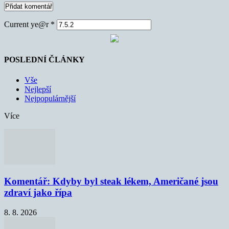
Current ye@r
*
POSLEDNÍ ČLÁNKY
Vše
Nejlepší
Nejpopulárnější
Více
Komentář: Kdyby byl steak lékem, Američané jsou
zdraví jako řípa
8. 8. 2026