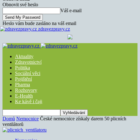
Obnovit své heslo
Váš e-mail
Heslo vám bude zasláno na váš email
zdravezpravy.cz
Aktuality
Zdravotnictví
Politika
Sociální věci
Pojištění
Pharma
Rozhovory
E-Health
Ke kávě i čaji
Domů
Nemocnice
České nemocnice získaly darem 50 plicních
ventilátorů