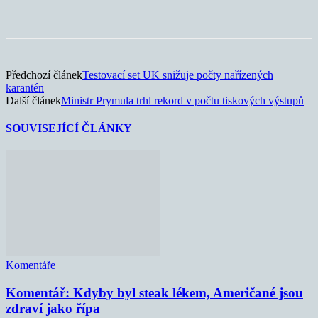
Předchozí článek
Testovací set UK snižuje počty nařízených
karantén
Další článek
Ministr Prymula trhl rekord v počtu tiskových výstupů
SOUVISEJÍCÍ ČLÁNKY
Komentáře
Komentář: Kdyby byl steak lékem, Američané jsou
zdraví jako řípa