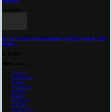
měsíčně
10. 3. 2023
To, co se stalo ve stomatologii, je šílená ostuda, říká
Milan...
5. 12. 2022
Hlavní rubriky
Aktuality
Zdravotnictví
Politika
Sociální věci
Pojištění
Pharma
Rozhovory
E-Health
Ke kávě i čaji