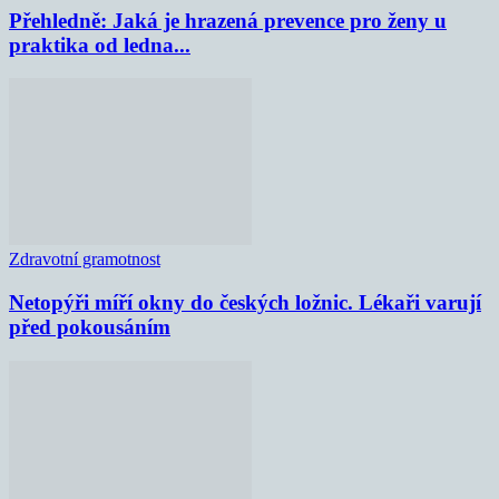
Přehledně: Jaká je hrazená prevence pro ženy u
praktika od ledna...
Zdravotní gramotnost
Netopýři míří okny do českých ložnic. Lékaři varují
před pokousáním