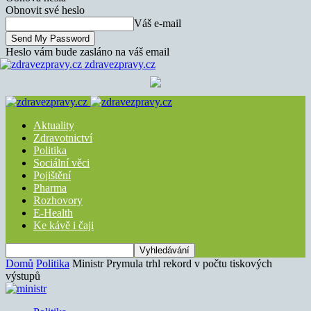
Obnovit své heslo
Váš e-mail
Heslo vám bude zasláno na váš email
zdravezpravy.cz
Aktuality
Zdravotnictví
Politika
Sociální věci
Pojištění
Pharma
Rozhovory
E-Health
Ke kávě i čaji
Domů
Politika
Ministr Prymula trhl rekord v počtu tiskových
výstupů