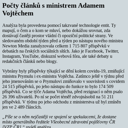
Počty článků s ministrem Adamem
Vojtěchem
Analýza byla provedena pomocí takzvané technologie entit. Ty
mapují, o čem a o kom se mluví, nebo dokážou srovnat, zda
dostávají častěji prostor vládní či opoziční politické strany. Ve
sledovaném období týden před a týden po nástupu nového ministra
Newton Media zanalyzovala celkem 1 715 807 příspěvků v
debatách na českých sociálních sítích. Jako je Facebook, Twitter,
Instagram, YouTube, diskuzní webová fóra, ale také debaty u
redakčních článků nebo blogy.
Vybrány byly příspěvky týkající se dění kolem covidu-19, zmiňující
ministra Prymulu i ex-ministra Vojtěcha. Zatímco ještě v týdnu před
jeho jmenováním se o Prymulovi zmiňovalo v souvislosti s covidem
24 515 příspěvků, po jeho nástupu do funkce to bylo 174 509
příspěvků. Co se týče Adama Vojtěcha, před rezignací o něm psalo
26 396 uživatelů. Po ní se počet téměř zdvojnásobil na 51 211
příspěvků. V týdnu po jeho odchodu z ministerstva už byl zmíněn
jen ve 2 489 článcích.
„Píš
e se o něm nejčastěji ve spojení se spekulacemi, že dostane
mí
sto generálního ředitele Všeobecn
é zdravotní pojišťovny ČR
[VZP ČR],“
uvádí analýza.