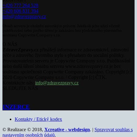
+420 777 264 528
+420 606 831 394
info@zdravezpravy.cz
Obsah serveru je chráněn autorským právem. Jakékoli jeho užití včetně
publikování nebo jiného šíření je zakázáno bez předchozího písemného
souhlasu Copywrite Company s.r.o.
O NÁS
ZdraveZpravy.cz
přinášejí informace ze zdravotnictví, zdravotní
péče a zdravého životního stylu s přesahem do sociální politiky.
Provozovatelem serveru je Copywrite Company s.r.o. Publikování
nebo další šíření obsahu serveru www.zdravezpravy.cz je bez
souhlasu společnosti Copywrite Company zakázáno. Copyright [c]
2020 Copywrite Company s.r.o. / Copyright [c] ČTK.
Kontaktujte nás:
info@zdravezpravy.cz
SLEDUJTE NÁS
INZERCE
Kontakty / Etický kodex
© Realizace © 2018,
Xcreative - webdesign
. |
Spravovat souhlas s
nastavením osobních údajů
.