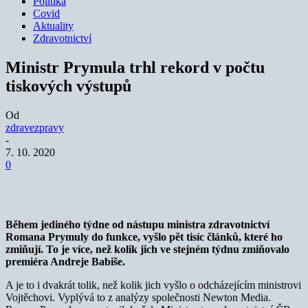
Politika
Covid
Aktuality
Zdravotnictví
Ministr Prymula trhl rekord v počtu
tiskových výstupů
Od
zdravezpravy
-
7. 10. 2020
0
Během jediného týdne od nástupu ministra zdravotnictví
Romana Prymuly do funkce, vyšlo pět tisíc článků, které ho
zmiňují. To je více, než kolik jich ve stejném týdnu zmiňovalo
premiéra Andreje Babiše.
A je to i dvakrát tolik, než kolik jich vyšlo o odcházejícím ministrovi
Vojtěchovi. Vyplývá to z analýzy společnosti Newton Media.