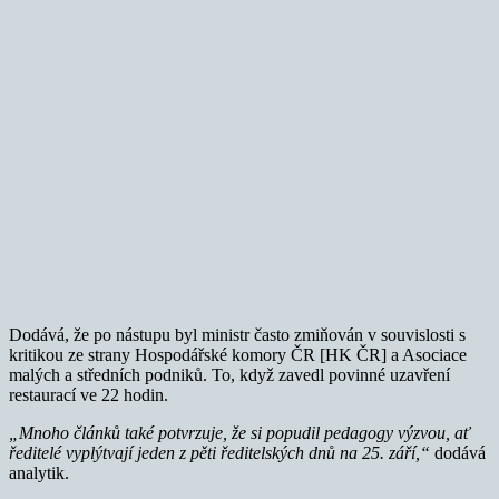
Dodává, že po nástupu byl ministr často zmiňován v souvislosti s
kritikou ze strany Hospodářské komory ČR [HK ČR] a Asociace
malých a středních podniků. To, když zavedl povinné uzavření
restaurací ve 22 hodin.
„Mnoho
článků tak
é potvrzuje, že si popudil pedagogy výzvou, ať
ředitel
é vyplýtvají
jeden z pě
ti ředitelských dnů na 25. září,
“
dodává
analytik.