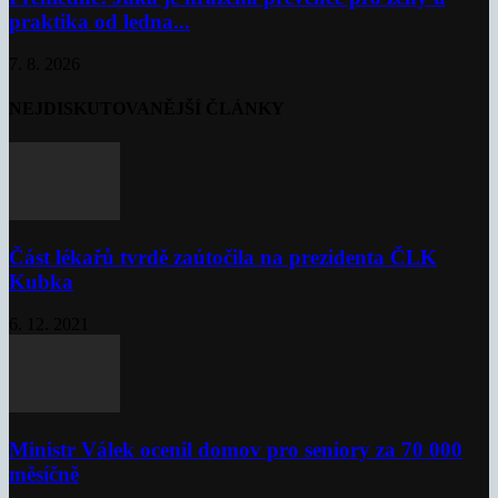
praktika od ledna...
7. 8. 2026
NEJDISKUTOVANĚJŠÍ ČLÁNKY
Část lékařů tvrdě zaútočila na prezidenta ČLK
Kubka
6. 12. 2021
Ministr Válek ocenil domov pro seniory za 70 000
měsíčně