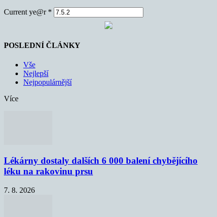
Current ye@r
*
POSLEDNÍ ČLÁNKY
Vše
Nejlepší
Nejpopulárnější
Více
Lékárny dostaly dalších 6 000 balení chybějícího
léku na rakovinu prsu
7. 8. 2026