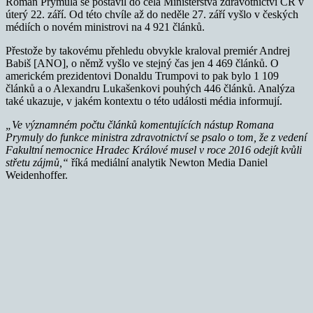
Roman Prymula se postavil do čela Ministerstva zdravotnictví ČR v
úterý 22. září. Od této chvíle až do neděle 27. září vyšlo v českých
médiích o novém ministrovi na 4 921 článků.
Přestože by takovému přehledu obvykle kraloval premiér Andrej
Babiš [ANO], o němž vyšlo ve stejný čas jen 4 469 článků. O
americkém prezidentovi Donaldu Trumpovi to pak bylo 1 109
článků a o Alexandru Lukašenkovi pouhých 446 článků. Analýza
také ukazuje, v jakém kontextu o této události média informují.
„Ve významn
ém počtu článků komentující
ch nástup Romana
Prymuly do funkce ministra zdravotnictví se psalo o tom, že z vedení
Fakultní nemocnice Hradec Králov
é musel v roce 2016 odejít kvů
li
střetu zájmů,“
říká mediální analytik Newton Media Daniel
Weidenhoffer.