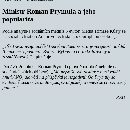
Ministr Roman Prymula a jeho
popularita
Podle analytika sociálních médií z Newton Media Tomáše Kůsty se
na sociálních sítích Adam Vojtěch stal „rozporuplnou osobou
„.
„P
řed svou rezignací čelil siln
ému tlaku ze strany veřejnosti, m
édií.
A nakonec i premi
éra Babiše. Byl velmi často kritizovaný a
zesměšňovaný,
“
upřesňuje.
Dodává, že ministr Roman Prymula pravděpodobně nebude na
sociálních sítích oblíbený:
„Má nejspíše sv
é zastánce mezi voliči
hnutí ANO, ale většina příspěvků je negativní. Od Prymuly se
evidentně čekalo, že bude vystupovat jasněji a omezí se chaos, který
panuje.“
–RED–