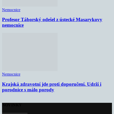
Nemocnice
Profesor Táborský odešel z ústecké Masarykovy
nemocnice
Nemocnice
Krajská zdravotní jde proti doporučení. Udrží i
porodnice s málo porody
NOVINKY