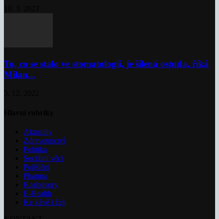
10. 3. 2023
To, co se stalo ve stomatologii, je šílená ostuda, říká
Milan...
5. 12. 2022
Hlavní rubriky
Aktuality
Zdravotnictví
Politika
Sociální věci
Pojištění
Pharma
Rozhovory
E-Health
Ke kávě i čaji
KONTAKT