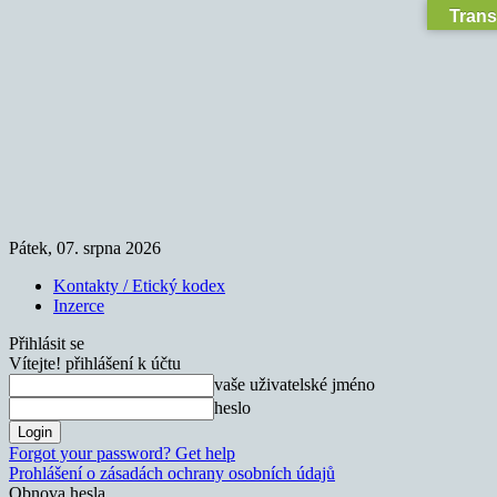
Trans
Pátek, 07. srpna 2026
Kontakty / Etický kodex
Inzerce
Přihlásit se
Vítejte! přihlášení k účtu
vaše uživatelské jméno
heslo
Forgot your password? Get help
Prohlášení o zásadách ochrany osobních údajů
Obnova hesla