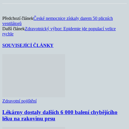
Předchozí článek
České nemocnice získaly darem 50 plicních
ventilátorů
Další článek
Zdravotnický výbor: Epidemie jde populací velice
rychle
SOUVISEJÍCÍ ČLÁNKY
Zdravotní pojištění
Lékárny dostaly dalších 6 000 balení chybějícího
léku na rakovinu prsu