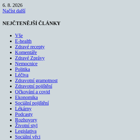
6. 8. 2026
Načíst další
NEJČTENĚJŠÍ ČLÁNKY
Vše
E-health
Zdravé recepty
Komentáře
Zdravé Zprávy
Nemocnice
Politika
Léčiva
Zdravotní gramotnost
Zdravotní pojištění
Očkování a covid
Ekonomika
Sociální pojištění
Lékárny
Podcasty
Rozhovory
Životní styl
Legislativa
Sociální věci