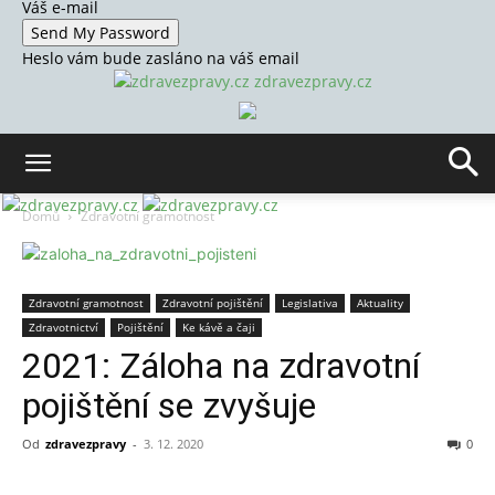
Váš e-mail
Heslo vám bude zasláno na váš email
zdravezpravy.cz
Domů
Zdravotní gramotnost
Zdravotní gramotnost
Zdravotní pojištění
Legislativa
Aktuality
Zdravotnictví
Pojištění
Ke kávě a čaji
2021: Záloha na zdravotní
pojištění se zvyšuje
Od
zdravezpravy
-
3. 12. 2020
0