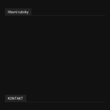
Hlavní rubriky
Aktuality
Zdravotnictví
Politika
Sociální věci
Pojištění
Pharma
Rozhovory
E-Health
Ke kávě i čaji
KONTAKT