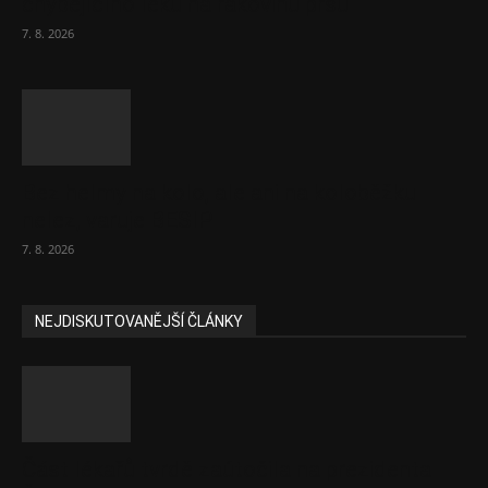
chybějícího léku na rakovinu prsu
7. 8. 2026
Bez helmy na kolo, ale ani na koloběžku
nelez, varuje BESIP
7. 8. 2026
NEJDISKUTOVANĚJŠÍ ČLÁNKY
Část lékařů tvrdě zaútočila na prezidenta