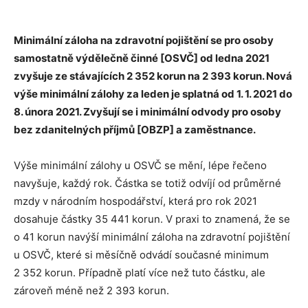
Minimální záloha na zdravotní pojištění se pro osoby
samostatně výdělečně činné [OSVČ] od ledna 2021
zvyšuje ze stávajících 2 352 korun na 2 393 korun. Nová
výše minimální zálohy za leden je splatná od 1. 1. 2021 do
8. února 2021. Zvyšují se i minimální odvody pro osoby
bez zdanitelných příjmů [OBZP] a zaměstnance.
Výše minimální zálohy u OSVČ se mění, lépe řečeno
navyšuje, každý rok. Částka se totiž odvíjí od průměrné
mzdy v národním hospodářství, která pro rok 2021
dosahuje částky 35 441 korun. V praxi to znamená, že se
o 41 korun navýší minimální záloha na zdravotní pojištění
u OSVČ, které si měsíčně odvádí současné minimum
2 352 korun. Případně platí více než tuto částku, ale
zároveň méně než 2 393 korun.