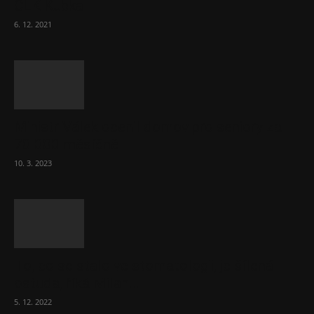
ČLK Kubka
6. 12. 2021
Ministr Válek ocenil domov pro seniory za
70 000 měsíčně
10. 3. 2023
To, co se stalo ve stomatologii, je šílená
ostuda, říká Milan...
5. 12. 2022