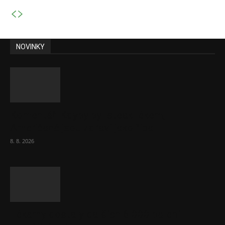
NOVINKY
Komentář: Kdyby byl steak lékem,
Američané jsou zdraví jako řípa
8. 8. 2026
Lékárny dostaly dalších 6 000 balení