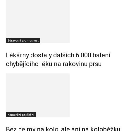
Zdravotní gramotnost
Lékárny dostaly dalších 6 000 balení
chybějícího léku na rakovinu prsu
Komerční pojištění
Bez helmy na kolo, ale ani na koloběžku