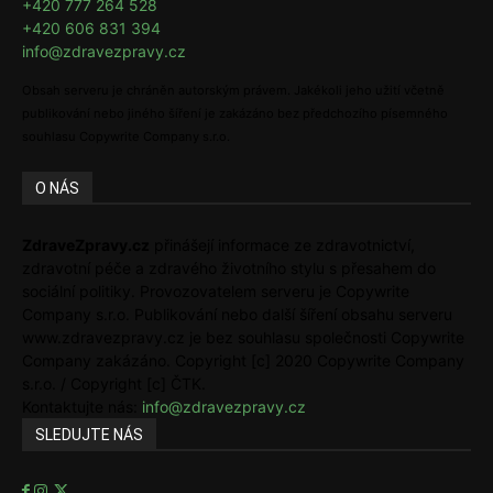
+420 777 264 528
+420 606 831 394
info@zdravezpravy.cz
Obsah serveru je chráněn autorským právem. Jakékoli jeho užití včetně
publikování nebo jiného šíření je zakázáno bez předchozího písemného
souhlasu Copywrite Company s.r.o.
O NÁS
ZdraveZpravy.cz
přinášejí informace ze zdravotnictví,
zdravotní péče a zdravého životního stylu s přesahem do
sociální politiky. Provozovatelem serveru je Copywrite
Company s.r.o. Publikování nebo další šíření obsahu serveru
www.zdravezpravy.cz je bez souhlasu společnosti Copywrite
Company zakázáno. Copyright [c] 2020 Copywrite Company
s.r.o. / Copyright [c] ČTK.
Kontaktujte nás:
info@zdravezpravy.cz
SLEDUJTE NÁS