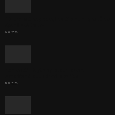
15. srpna úřady čekají další vlnu migrantů do
španělské Ceuty
9. 8. 2026
Komentář: Kdyby byl steak lékem,
Američané jsou zdraví jako řípa
8. 8. 2026