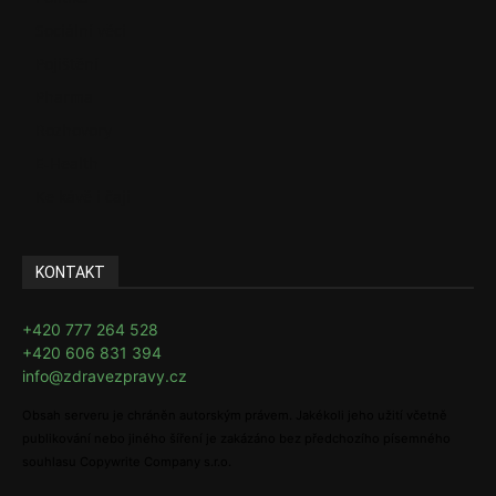
Sociální věci
Pojištění
Pharma
Rozhovory
E-Health
Ke kávě i čaji
KONTAKT
+420 777 264 528
+420 606 831 394
info@zdravezpravy.cz
Obsah serveru je chráněn autorským právem. Jakékoli jeho užití včetně
publikování nebo jiného šíření je zakázáno bez předchozího písemného
souhlasu Copywrite Company s.r.o.