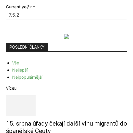
Current ye@r
*
POSLEDNÍ ČLÁNKY
Vše
Nejlepší
Nejpopulárnější
Více
15. srpna úřady čekají další vlnu migrantů do
španělské Ceuty