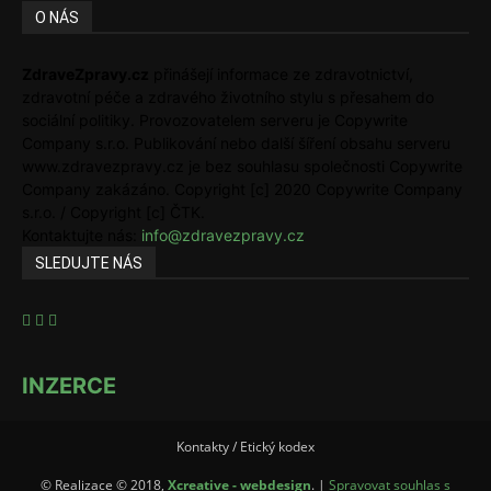
O NÁS
ZdraveZpravy.cz
přinášejí informace ze zdravotnictví,
zdravotní péče a zdravého životního stylu s přesahem do
sociální politiky. Provozovatelem serveru je Copywrite
Company s.r.o. Publikování nebo další šíření obsahu serveru
www.zdravezpravy.cz je bez souhlasu společnosti Copywrite
Company zakázáno. Copyright [c] 2020 Copywrite Company
s.r.o. / Copyright [c] ČTK.
Kontaktujte nás:
info@zdravezpravy.cz
SLEDUJTE NÁS
INZERCE
Kontakty / Etický kodex
© Realizace © 2018,
Xcreative - webdesign
. |
Spravovat souhlas s