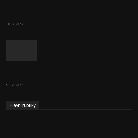
Ministr Válek ocenil domov pro seniory za
70 000 měsíčně
10. 3. 2023
To, co se stalo ve stomatologii, je šílená
ostuda, říká Milan...
5. 12. 2022
Hlavní rubriky
Aktuality
Zdravotnictví
Politika