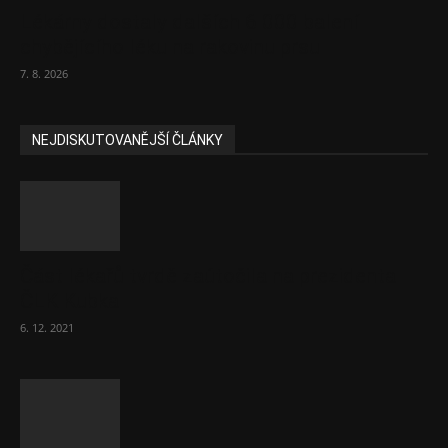
Lékárny dostaly dalších 6 000 balení
chybějícího léku na rakovinu prsu
7. 8. 2026
NEJDISKUTOVANĚJŠÍ ČLÁNKY
Část lékařů tvrdě zaútočila na prezidenta
ČLK Kubka
6. 12. 2021