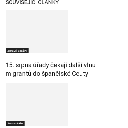
SOUVISEJÍCÍ ČLÁNKY
Zdravé Zprávy
15. srpna úřady čekají další vlnu
migrantů do španělské Ceuty
Komentáře