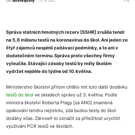
Od
zdravezpravy
-
27. 4. 2021
0
Správa státních hmotných rezerv [SSHR] zrušila tendr
na 5,6 milionu testů na koronavirus do škol. Ani jeden ze
čtyř zájemců nesplnil zadávací podmínky, a to ani v
dodatečném termínu. Správa proto všechny firmy
vyloučila. Stávající zásoby testů by měly školám
vydržet nejdéle do týdne od 10. května.
Ministerstvo školství přitom chtělo mít tuto další dodávku
testů do škol
ve skladech správy už 3. května. Podle
ministra školství Roberta Plagy [za ANO] znamená
opakování tendru nejistotu, zda budou testy do škol
dodány včas. Zároveň to označil za příležitost urychlit
využívání PCR testů ve školách.