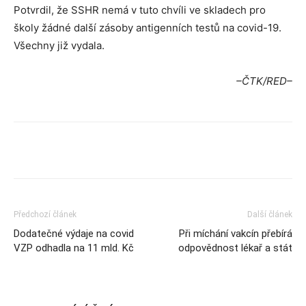
Potvrdil, že SSHR nemá v tuto chvíli ve skladech pro
školy žádné další zásoby antigenních testů na covid-19.
Všechny již vydala.
–ČTK/RED–
Předchozí článek
Další článek
Dodatečné výdaje na covid
Při míchání vakcín přebírá
VZP odhadla na 11 mld. Kč
odpovědnost lékař a stát