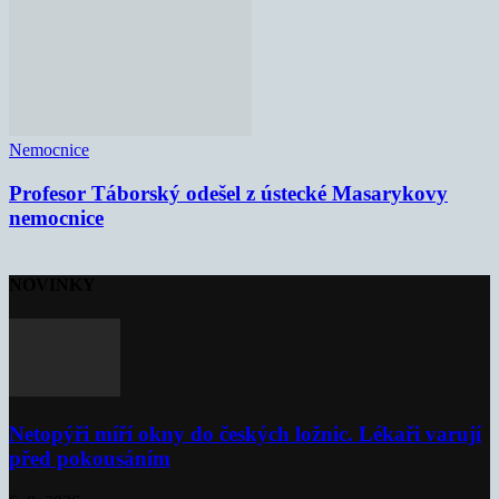
Nemocnice
Profesor Táborský odešel z ústecké Masarykovy
nemocnice
NOVINKY
Netopýři míří okny do českých ložnic. Lékaři varují
před pokousáním