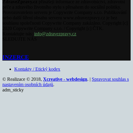
ZdraveZpravy.cz
přinášejí informace ze zdravotnictví, zdravotní
péče a zdravého životního stylu s přesahem do sociální politiky.
Provozovatelem serveru je Copywrite Company s.r.o. Publikování
nebo další šíření obsahu serveru www.zdravezpravy.cz je bez
souhlasu společnosti Copywrite Company zakázáno. Copyright [c]
2020 Copywrite Company s.r.o. / Copyright [c] ČTK.
Kontaktujte nás:
info@zdravezpravy.cz
SLEDUJTE NÁS
INZERCE
Kontakty / Etický kodex
© Realizace © 2018,
Xcreative - webdesign
. |
Spravovat souhlas s
nastavením osobních údajů
.
adm_sticky