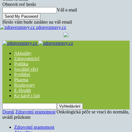
Obnovit své heslo
Váš e-mail
Heslo vám bude zasláno na váš email
zdravezpravy.cz
Aktuality
Zdravotnictví
Politika
Sociální věci
Pojištění
Pharma
Rozhovory
E-Health
Ke kávě i čaji
Domů
Zdravotní gramotnost
Onkologická péče se vrací do normálu,
uvádí průzkum
Zdravotní gramotnost