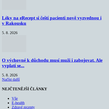
Léky na eRecept si čeští pacienti nově vyzvednou i
v Rakousku
5. 8. 2026
O výchovné k důchodu musí muži i zabojovat. Ale
vyplatí se...
5. 8. 2026
Načíst další
NEJČTENĚJŠÍ ČLÁNKY
Vše
E-health
Zdravé recepty