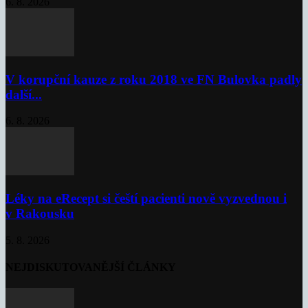
6. 8. 2026
V korupční kauze z roku 2018 ve FN Bulovka padly
další...
6. 8. 2026
Léky na eRecept si čeští pacienti nově vyzvednou i
v Rakousku
5. 8. 2026
NEJDISKUTOVANĚJŠÍ ČLÁNKY