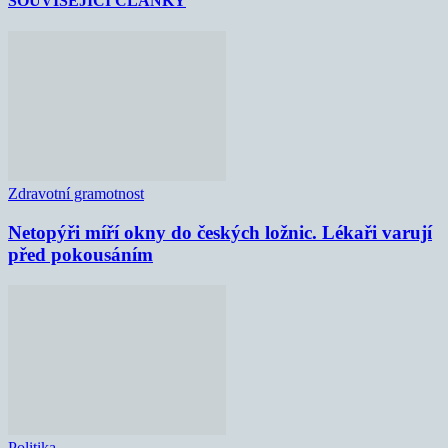
SOUVISEJÍCÍ ČLÁNKY
Zdravotní gramotnost
Netopýři míří okny do českých ložnic. Lékaři varují
před pokousáním
Politika