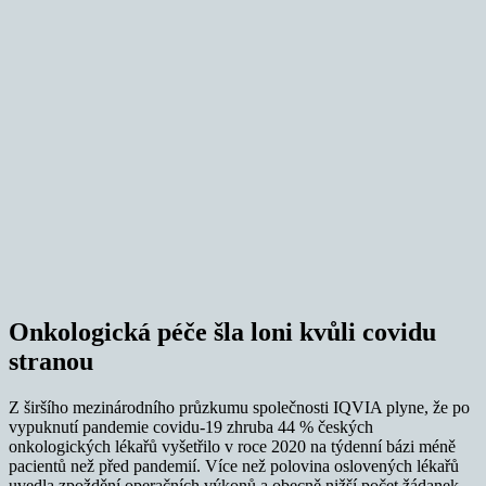
Onkologická péče šla loni kvůli covidu
stranou
Z širšího mezinárodního průzkumu společnosti IQVIA plyne, že po
vypuknutí pandemie covidu-19 zhruba 44 % českých
onkologických lékařů vyšetřilo v roce 2020 na týdenní bázi méně
pacientů než před pandemií. Více než polovina oslovených lékařů
uvedla zpoždění operačních výkonů a obecně nižší počet žádanek