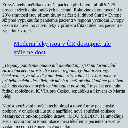
Ze světového měřítka evropští pacienti představují přibližně 25
procent všech onkologických pacientů. Rakovinová onemocnění s
20% smrtností jsou přitom druhý nejčastější důvod úmrtí v Evropě.
Již před vypuknutím pandemie pacienti v regionu východní Evropy
čekali na nové inovativní léky v průměru třikrát déle než pacienti v
západní Evropě.
Moderní léky jsou v ČR dostupné, ale
stále ne dost
„Dopady pandemie budou mít dlouhodobý efekt na formování
zdravotnického prostředí v celém regionu východní Evropy.
Očekáváme, že důsledky pandemie zdravotnický sektor pocítí v
průběhu celého desetiletí, nicméně rovněž předpokládáme pozitivní
efekt akcelerace nových technologií a postupů,“
myslí si generální
ředitel společnosti IQVIA pro Českou republiku a Slovensko Martin
Šlégl.
Nárůst využívání nových technologií a nové formy pacientské
podpory v onkologii ilustruje například nově spuštěná aplikace
Masarykova onkologického ústavu „MOU MEDDI“. Ta umožňuje
zcela novou formu komunikace mezi lékařem a pacientem včetně
vydání receptu či konzultace na dálku.