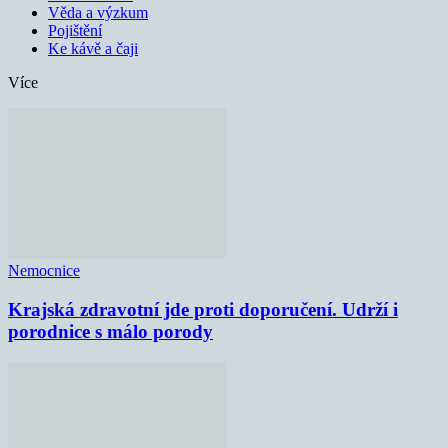
Věda a výzkum
Pojištění
Ke kávě a čaji
Více
Nemocnice
Krajská zdravotní jde proti doporučení. Udrží i
porodnice s málo porody