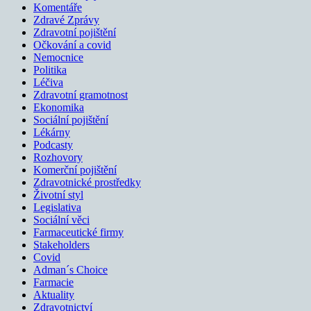
Komentáře
Zdravé Zprávy
Zdravotní pojištění
Očkování a covid
Nemocnice
Politika
Léčiva
Zdravotní gramotnost
Ekonomika
Sociální pojištění
Lékárny
Podcasty
Rozhovory
Komerční pojištění
Zdravotnické prostředky
Životní styl
Legislativa
Sociální věci
Farmaceutické firmy
Stakeholders
Covid
Adman´s Choice
Farmacie
Aktuality
Zdravotnictví