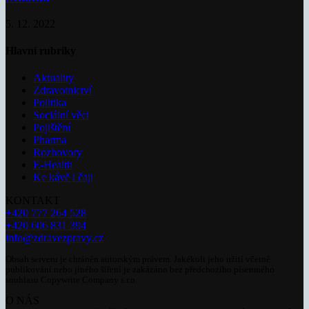
5. 12. 2022
Hlavní rubriky
Aktuality
Zdravotnictví
Politika
Sociální věci
Pojištění
Pharma
Rozhovory
E-Health
Ke kávě i čaji
KONTAKT
+420 777 264 528
+420 606 831 394
info@zdravezpravy.cz
Obsah serveru je chráněn autorským právem. Jakékoli jeho užití včetně
publikování nebo jiného šíření je zakázáno bez předchozího písemného
souhlasu Copywrite Company s.r.o.
O NÁS