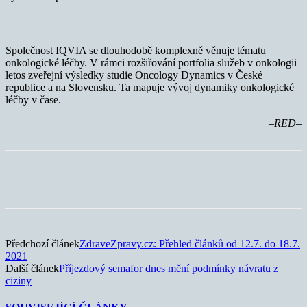
—
Společnost IQVIA se dlouhodobě komplexně věnuje tématu
onkologické léčby. V rámci rozšiřování portfolia služeb v onkologii
letos zveřejní výsledky studie Oncology Dynamics v České
republice a na Slovensku. Ta mapuje vývoj dynamiky onkologické
léčby v čase.
–RED–
Předchozí článek
ZdraveZpravy.cz: Přehled článků od 12.7. do 18.7.
2021
Další článek
Příjezdový semafor dnes mění podmínky návratu z
ciziny