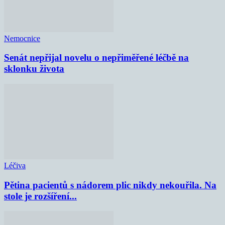
Nemocnice
Senát nepřijal novelu o nepřiměřené léčbě na
sklonku života
Léčiva
Pětina pacientů s nádorem plic nikdy nekouřila. Na
stole je rozšíření...