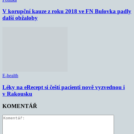
V korupční kauze z roku 2018 ve FN Bulovka padly
další obžaloby
E-health
Léky na eRecept si čeští pacienti nově vyzvednou i
v Rakousku
KOMENTÁŘ