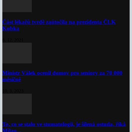
Část lékařů tvrdě zaútočila na prezidenta ČLK
Kubka
6. 12. 2021
Ministr Válek ocenil domov pro seniory za 70 000
měsíčně
10. 3. 2023
To, co se stalo ve stomatologii, je šílená ostuda, říká
Milan...