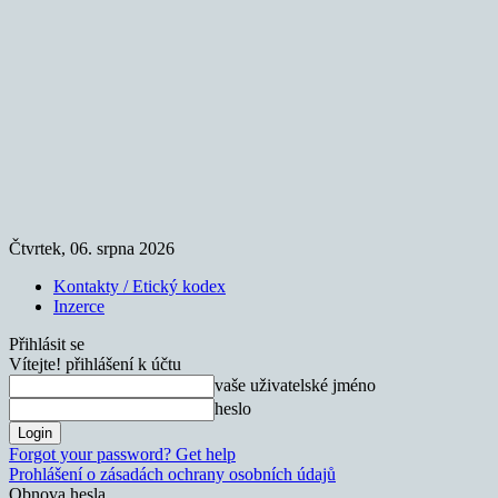
Čtvrtek, 06. srpna 2026
Kontakty / Etický kodex
Inzerce
Přihlásit se
Vítejte! přihlášení k účtu
vaše uživatelské jméno
heslo
Forgot your password? Get help
Prohlášení o zásadách ochrany osobních údajů
Obnova hesla