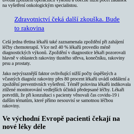
na vyšetření onkologickým specialistou.
Zdravotnictví čeká další zkouška. Bude
to rakovina
Celá jedna třetina lékařů také zaznamenala zpoždění při zahájení
léčby chemoterapií. Více než 40 % lékařů provedlo méně
diagnostických výkonů. Zpoždění v diagnostice lékaři pozorovali
hlavně v oblastech rakoviny tlustého střeva, konečníku, rakoviny
prsu a prostaty.
Jako nejvýraznější faktor ovlivňující nižší počty úspěšných a
včasných diagnóz rakoviny přes 80 procent lékařů uvádí oddálení a
zpoždění preventivních vyšetření. Téměř polovina lékařů indikovala
ztížené monitorování vedlejších účinků předepsané léčby. Lékaři
potvrdili, že při konzultaci s pacienty věnovali čas covidu-19 i
dalším tématům, které přímo nesouvisí se samotnou léčbou
rakoviny.
Ve východní Evropě pacienti čekají na
nové léky déle