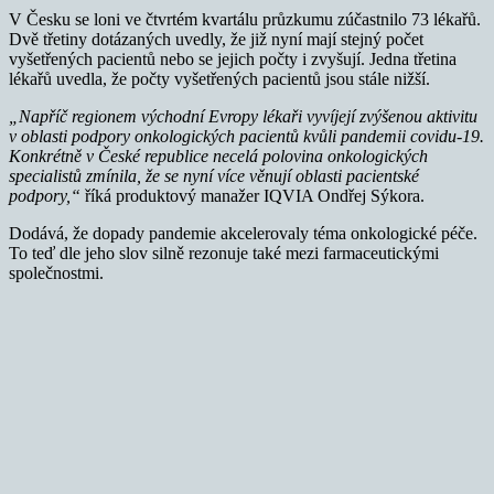
V Česku se loni ve čtvrtém kvartálu průzkumu zúčastnilo 73 lékařů.
Dvě třetiny dotázaných uvedly, že již nyní mají stejný počet
vyšetřených pacientů nebo se jejich počty i zvyšují. Jedna třetina
lékařů uvedla, že počty vyšetřených pacientů jsou stále nižší.
„Napříč regionem východní Evropy lékaři vyvíjejí zvýšenou aktivitu
v oblasti podpory onkologických pacientů kvůli pandemii covidu-19.
Konkrétně v České republice necelá polovina onkologických
specialistů zmínila, že se nyní více věnují oblasti pacientské
podpory,“
říká produktový manažer IQVIA Ondřej Sýkora.
Dodává, že dopady pandemie akcelerovaly téma onkologické péče.
To teď dle jeho slov silně rezonuje také mezi farmaceutickými
společnostmi.