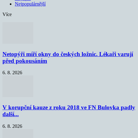
Nejpopulárnější
Více
Netopýři míří okny do českých ložnic. Lékaři varují
před pokousáním
6. 8. 2026
V korupční kauze z roku 2018 ve FN Bulovka padly
další...
6. 8. 2026