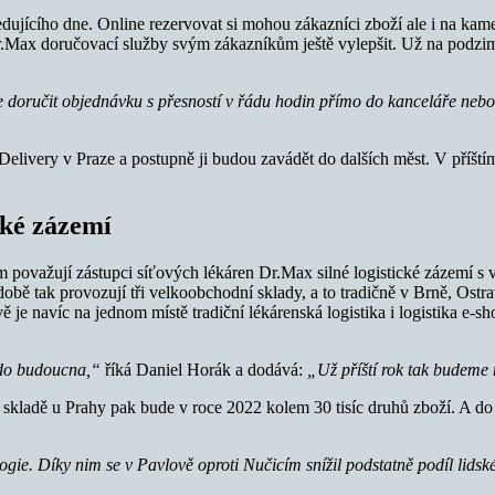
jícího dne. Online rezervovat si mohou zákazníci zboží ale i na kamen
 Dr.Max doručovací služby svým zákazníkům ještě vylepšit. Už na podz
ce doručit objednávku s přesností v řádu hodin přímo do kanceláře ne
livery v Praze a postupně ji budou zavádět do dalších měst. V příští
cké zázemí
ovažují zástupci síťových lékáren Dr.Max silné logistické zázemí s vy
době tak provozují tři velkoobchodní sklady, a to tradičně v Brně, Ostra
 je navíc na jednom místě tradiční lékárenská logistika i logistika e-
u do budoucna,“
říká Daniel Horák a dodává:
„Už příští rok tak budeme 
a skladě u Prahy pak bude v roce 2022 kolem 30 tisíc druhů zboží. A d
e. Díky nim se v Pavlově oproti Nučicím snížil podstatně podíl lidské