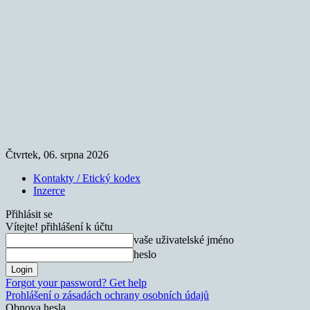
Čtvrtek, 06. srpna 2026
Kontakty / Etický kodex
Inzerce
Přihlásit se
Vítejte! přihlášení k účtu
vaše uživatelské jméno
heslo
Forgot your password? Get help
Prohlášení o zásadách ochrany osobních údajů
Obnova hesla