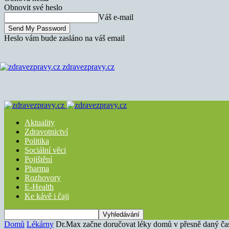
Obnovit své heslo
Váš e-mail
Heslo vám bude zasláno na váš email
zdravezpravy.cz
Aktuality
Zdravotnictví
Politika
Sociální věci
Pojištění
Pharma
Rozhovory
E-Health
Ke kávě i čaji
Domů
Lékárny
Dr.Max začne doručovat léky domů v přesně daný ča