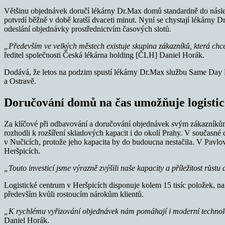
Většinu objednávek doručí lékárny Dr.Max domů standardně do následu
potvrdí běžně v době kratší dvaceti minut. Nyní se chystají lékárny
odeslání objednávky prostřednictvím časových slotů.
„Především ve velkých městech existuje skupina zákazníků, která ch
ředitel společnosti Česká lékárna holding [ČLH] Daniel Horák.
Dodává, že letos na podzim spustí lékárny Dr.Max službu Same Day De
a Ostravě.
Doručování domů na čas umožňuje logisti
Za klíčové při odbavování a doručování objednávek svým zákazníkům p
rozhodli k rozšíření skladových kapacit i do okolí Prahy. V současné 
v Nučicích, protože jeho kapacita by do budoucna nestačila. V Pavlově
Heršpicích.
„Touto investicí jsme výrazně zvýšili naše kapacity a příležitost růst
Logistické centrum v Heršpicích disponuje kolem 15 tisíc položek, n
především kvůli rostoucím nárokům klientů.
„K rychlému vyřizování objednávek nám pomáhají i moderní technologi
Daniel Horák.