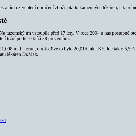
ek a tím i zrychlení doručení zboží jak do kamenných lékáren, tak pří
stě
Na tuzemský trh vstoupila před 17 lety. V roce 2004 u nás postupně 
ejí tržní podíl se blíží 38 procentům.
21,098 mld. korun, o rok dříve to bylo 20,015 mld. Kč. Jde tak o 5,5%
ratu lékáren Dr.Max.
ezd