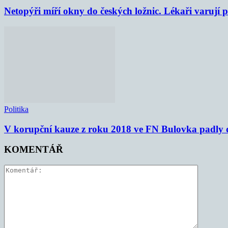
Netopýři míří okny do českých ložnic. Lékaři varují
Politika
V korupční kauze z roku 2018 ve FN Bulovka padly d
KOMENTÁŘ