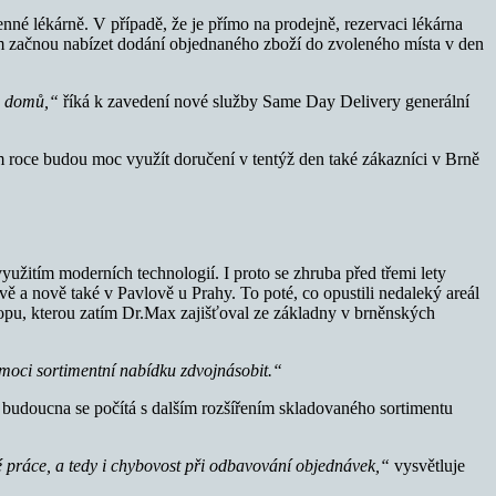
né lékárně. V případě, že je přímo na prodejně, rezervaci lékárna
im začnou nabízet dodání objednaného zboží do zvoleného místa v den
bo domů,“
říká k zavedení nové služby Same Day Delivery generální
m roce budou moc využít doručení v tentýž den také zákazníci v Brně
užitím moderních technologií. I proto se zhruba před třemi lety
vě a nově také v Pavlově u Prahy. To poté, co opustili nedaleký areál
shopu, kterou zatím Dr.Max zajišťoval ze základny v brněnských
moci sortimentní nabídku zdvojnásobit.“
o budoucna se počítá s dalším rozšířením skladovaného sortimentu
 práce, a tedy i chybovost při odbavování objednávek,“
vysvětluje