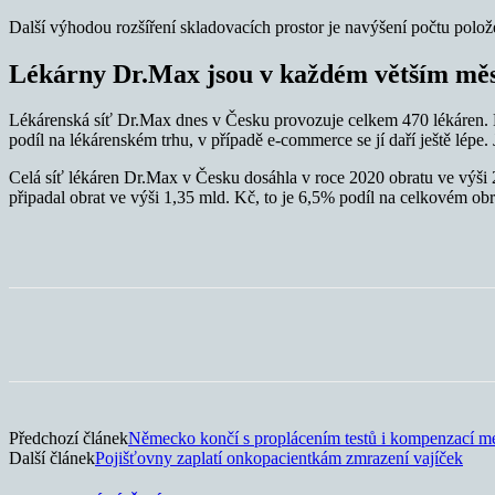
Další výhodou rozšíření skladovacích prostor je navýšení počtu polož
Lékárny Dr.Max jsou v každém větším mě
Lékárenská síť Dr.Max dnes v Česku provozuje celkem 470 lékáren. 
podíl na lékárenském trhu, v případě e-commerce se jí daří ještě lépe. J
Celá síť lékáren Dr.Max v Česku dosáhla v roce 2020 obratu ve výši 
připadal obrat ve výši 1,35 mld. Kč, to je 6,5% podíl na celkovém ob
Sdílet
Předchozí článek
Německo končí s proplácením testů i kompenzací m
Další článek
Pojišťovny zaplatí onkopacientkám zmrazení vajíček