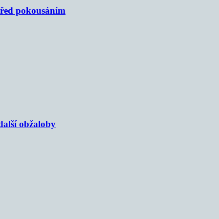
 před pokousáním
alší obžaloby