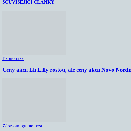
SOUVISEJÍCÍ ČLÁNKY
Ekonomika
Ceny akcií Eli Lilly rostou, ale ceny akcií Novo Nordi
Zdravotní gramotnost