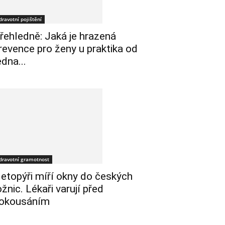
dravotní pojištění
řehledně: Jaká je hrazená
revence pro ženy u praktika od
edna...
dravotní gramotnost
etopýři míří okny do českých
ožnic. Lékaři varují před
okousáním