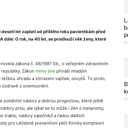
L
b
 deseti let zaplatí od příštího roku pacientkám před
p
 dále: O rok, na 40 let, se prodlouží věk ženy, které
7.
 novela zákona č. 48/1997 Sb., o veřejném zdravotním
a republiky. Zákon
mimo jiné
přináší mladým
léčbou úhradu a zmrazení vajíček, oocytů. To proto,
B
po úzdravě z onemocnění.
k
7.
 solidními nádory a dobrou prognózou, které ještě
s nádory prsu, ale týkat se to může i žen s melanomy,
o traktu, nádory vaječníků a řadou dalších
sty pro Léčebně preventivní péči Kliniky komplexní