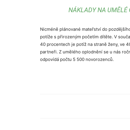
NÁKLADY NA UMĚLÉ O
Nicméně plánované mateřství do pozdějšího 
potíže s přirozeným početím dítěte. V souča
40 procentech je potíž na straně ženy, ve 4
partneři. Z umělého oplodnění se u nás roč
odpovídá počtu 5 500 novorozenců.
Sdílet