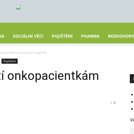
KA
SOCIÁLNÍ VĚCI
POJIŠTĚNÍ
PHARMA
ROZHOVOR
opacientkám zmrazení vajíček
Pojištění
atí onkopacientkám
0
Ví