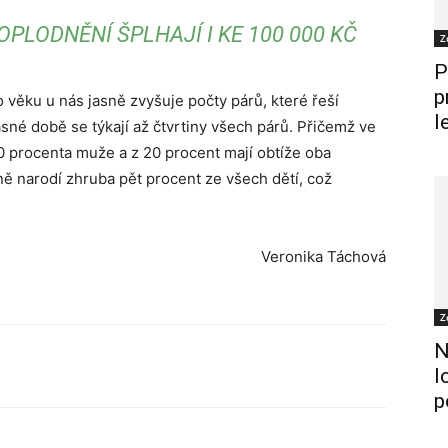
PLODNĚNÍ ŠPLHAJÍ I KE 100 000 KČ
Z
P
p
věku u nás jasně zvyšuje počty párů, které řeší
l
sné době se týkají až čtvrtiny všech párů. Přičemž ve
0 procenta muže a z 20 procent mají obtíže oba
ně narodí zhruba pět procent ze všech dětí, což
Veronika Táchová
Z
N
l
p