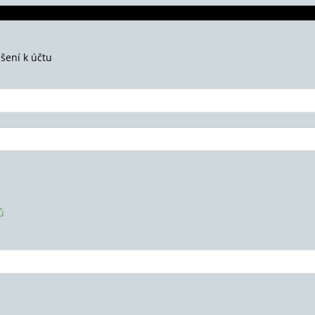
ášení k účtu
ů