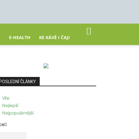
Y
E-HEALTH
KE KÁVĚ I ČAJI
POSLEDNÍ ČLÁNKY
Vše
Nejlepší
Nejpopulárnější
ce