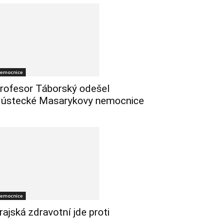
emocnice
rofesor Táborský odešel
 ústecké Masarykovy nemocnice
emocnice
rajská zdravotní jde proti