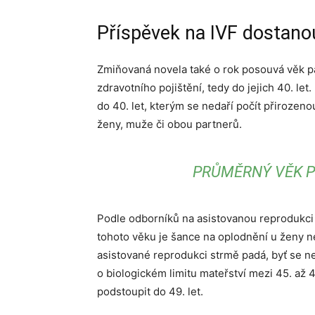
Příspěvek na IVF dostanou
Zmiňovaná novela také o rok posouvá věk 
zdravotního pojištění, tedy do jejich 40. l
do 40. let, kterým se nedaří počít přirozeno
ženy, muže či obou partnerů.
PRŮMĚRNÝ VĚK P
Podle odborníků na asistovanou reprodukci č
tohoto věku je šance na oplodnění u ženy ne
asistované reprodukci strmě padá, byť se ne
o biologickém limitu mateřství mezi 45. až
podstoupit do 49. let.