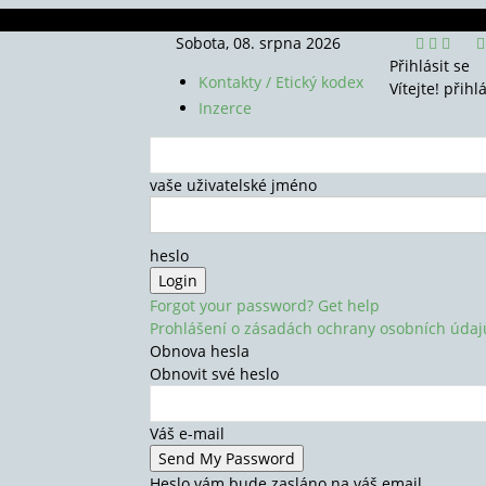
Sobota, 08. srpna 2026
Přihlásit se
Kontakty / Etický kodex
Vítejte! přihl
Inzerce
vaše uživatelské jméno
heslo
Forgot your password? Get help
Prohlášení o zásadách ochrany osobních údaj
Obnova hesla
Obnovit své heslo
Váš e-mail
Heslo vám bude zasláno na váš email