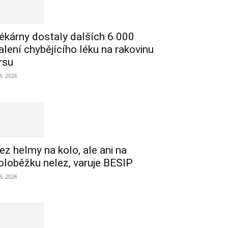
ékárny dostaly dalších 6 000
alení chybějícího léku na rakovinu
rsu
 8. 2026
ez helmy na kolo, ale ani na
oloběžku nelez, varuje BESIP
 8. 2026