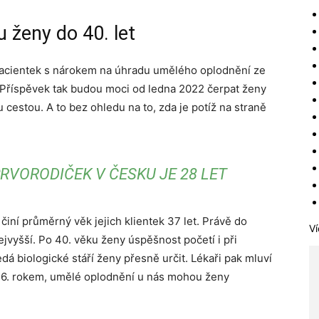
 ženy do 40. let
pacientek s nárokem na úhradu umělého oplodnění ze
et. Příspěvek tak budou moci od ledna 2022 čerpat ženy
u cestou. A to bez ohledu na to, zda je potíž na straně
RVORODIČEK V ČESKU JE 28 LET
iní průměrný věk jejich klientek 37 let. Právě do
Ví
jvyšší. Po 40. věku ženy úspěšnost početí i při
dá biologické stáří ženy přesně určit. Lékaři pak mluví
 46. rokem, umělé oplodnění u nás mohou ženy