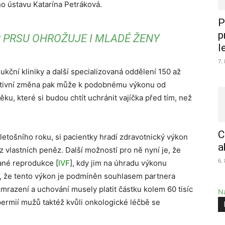
 ústavu Katarína Petráková.
P
p
PRSU OHROŽUJE I MLADÉ ŽENY
l
7.
ukční kliniky a další specializovaná oddělení 150 až
lativní změna pak může k podobnému výkonu od
u, které si budou chtít uchránit vajíčka před tím, než
C
letošního roku, si pacientky hradí zdravotnický výkon
a
 vlastních peněz. Další možností pro ně nyní je, že
6.
ané reprodukce [
IVF
], kdy jim na úhradu výkonu
je, že tento výkon je podmíněn souhlasem partnera
zmrazení a uchování musely platit částku kolem 60 tisíc
Na
ermií mužů taktéž kvůli onkologické léčbě se