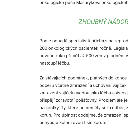
onkologické péče Masarykova onkologického
ZHOUBNÝ NÁDOR 
Podle odhadů specialistů přichází na reprod
200 onkologických pacientek ročně. Legis
nového roku přimět až 500 žen v plodném věk
nastoupí léčbu.
Za stávajících podmínek, platných do konce 
odběru včetně zmrazení a uchování vajíček z
zmrazení vajíček uvedou jako léčbu asistov
přispějí zdravotní pojišťovny. Problém ale 
pacientky. Ty, které ho neměly si za odběr, 
korun. Pro úplnost dodejme, že zmrazení sp
pohybuje kolem dvou tisíc korun.