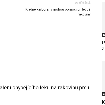
Další článek
Kladné karborany mohou pomoci při léčbě
rakoviny
N
P
z
alení chybějícího léku na rakovinu prsu
N
K