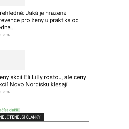
řehledně: Jaká je hrazená
revence pro ženy u praktika od
edna...
 8. 2026
eny akcií Eli Lilly rostou, ale ceny
kcií Novo Nordisku klesají
 8. 2026
číst další
NEJČTENĚJŠÍ ČLÁNKY