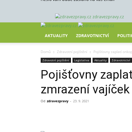
zdravezpravy.cz
AKTUALITY
ZDRAVOTNICTVÍ
POLITI
Domů
Zdravotní pojištění
Pojišťovny zaplatí onk
Zdravotní pojištění
Legislativa
Aktuality
Zdravotnictví
Pojišťovny zapl
zmrazení vajíček
Od
zdravezpravy
-
23. 9. 2021
Sdílet