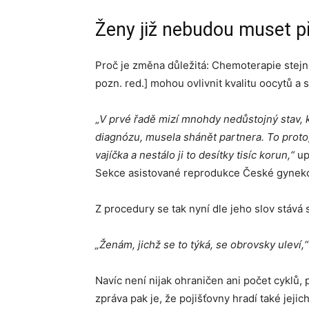
Ženy již nebudou muset př
Proč je změna důležitá: Chemoterapie stejně
pozn. red.] mohou ovlivnit kvalitu oocytů a
„
V prvé řadě mizí mnohdy nedůstojný stav, k
diagnózu, musela shánět partnera. To proto
vajíčka a nestálo ji to desítky tisíc korun,“
up
Sekce asistované reprodukce České gyneko
Z procedury se tak nyní dle jeho slov stává 
„Ženám, jichž se to týká, se obrovsky uleví,
Navíc není nijak ohraničen ani počet cyklů, p
zpráva pak je, že pojišťovny hradí také jejic