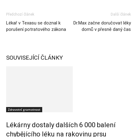
Předchozí článek
Další článek
Lékař v Texasu se doznal k
Dr.Max začne doručovat léky
porušení potratového zákona
domů v přesně daný čas
SOUVISEJÍCÍ ČLÁNKY
Zdravotní gramotnost
Lékárny dostaly dalších 6 000 balení
chybějícího léku na rakovinu prsu