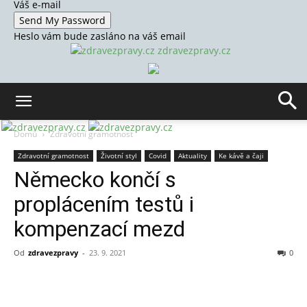
Váš e-mail
Heslo vám bude zasláno na váš email
zdravezpravy.cz
Domů
Zdravotní gramotnost
Zdravotní gramotnost
Životní styl
Covid
Aktuality
Ke kávě a čaji
Německo končí s
proplácením testů i
kompenzací mezd
Od
zdravezpravy
-
23. 9. 2021
0