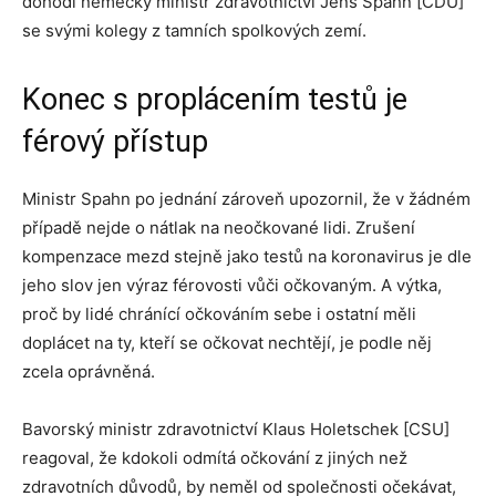
dohodl německý ministr zdravotnictví Jens Spahn [CDU]
se svými kolegy z tamních spolkových zemí.
Konec s proplácením testů je
férový přístup
Ministr Spahn po jednání zároveň upozornil, že v žádném
případě nejde o nátlak na neočkované lidi. Zrušení
kompenzace mezd stejně jako testů na koronavirus je dle
jeho slov jen výraz férovosti vůči očkovaným. A výtka,
proč by lidé chránící očkováním sebe i ostatní měli
doplácet na ty, kteří se očkovat nechtějí, je podle něj
zcela oprávněná.
Bavorský ministr zdravotnictví Klaus Holetschek [CSU]
reagoval, že kdokoli odmítá očkování z jiných než
zdravotních důvodů, by neměl od společnosti očekávat,