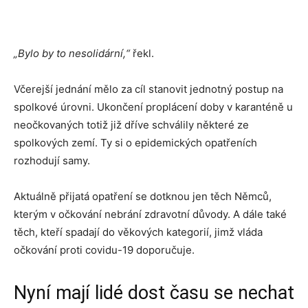
„Bylo by to nesolidární,“
řekl.
Včerejší jednání mělo za cíl stanovit jednotný postup na
spolkové úrovni. Ukončení proplácení doby v karanténě u
neočkovaných totiž již dříve schválily některé ze
spolkových zemí. Ty si o epidemických opatřeních
rozhodují samy.
Aktuálně přijatá opatření se dotknou jen těch Němců,
kterým v očkování nebrání zdravotní důvody. A dále také
těch, kteří spadají do věkových kategorií, jimž vláda
očkování proti covidu-19 doporučuje.
Nyní mají lidé dost času se nechat