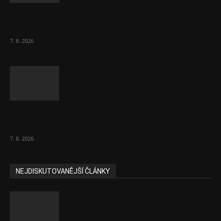
Bez helmy na kolo, ale ani na koloběžku
nelez, varuje BESIP
7. 8. 2026
Přehledně: Jaká je hrazená prevence pro
ženy u praktika od ledna...
7. 8. 2026
NEJDISKUTOVANĚJŠÍ ČLÁNKY