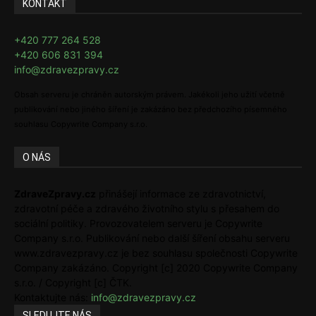
KONTAKT
+420 777 264 528
+420 606 831 394
info@zdravezpravy.cz
Obsah serveru je chráněn autorským právem. Jakékoli jeho užití včetně
publikování nebo jiného šíření je zakázáno bez předchozího písemného
souhlasu Copywrite Company s.r.o.
O NÁS
ZdraveZpravy.cz
přinášejí informace ze zdravotnictví,
zdravotní péče a zdravého životního stylu s přesahem do
sociální politiky. Provozovatelem serveru je Copywrite
Company s.r.o. Publikování nebo další šíření obsahu serveru
www.zdravezpravy.cz je bez souhlasu společnosti Copywrite
Company zakázáno. Copyright [c] 2020 Copywrite Company
s.r.o. / Copyright [c] ČTK.
Kontaktujte nás:
info@zdravezpravy.cz
SLEDUJTE NÁS