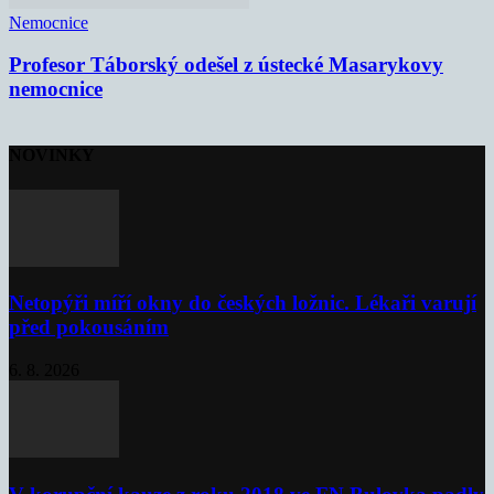
Nemocnice
Profesor Táborský odešel z ústecké Masarykovy
nemocnice
NOVINKY
Netopýři míří okny do českých ložnic. Lékaři varují
před pokousáním
6. 8. 2026