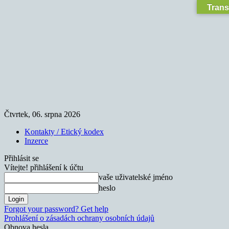
Trans
Čtvrtek, 06. srpna 2026
Kontakty / Etický kodex
Inzerce
Přihlásit se
Vítejte! přihlášení k účtu
vaše uživatelské jméno
heslo
Forgot your password? Get help
Prohlášení o zásadách ochrany osobních údajů
Obnova hesla