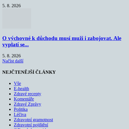
5. 8. 2026
O výchovné k důchodu musí muži i zabojovat. Ale
vyplatí se...
5. 8. 2026
Načíst další
NEJČTENĚJŠÍ ČLÁNKY
Vše
E-health
Zdravé recepty
Komentáře
Zdravé Zprávy
Politika
Léčiva
Zdravotní gramotnost
Zdravotní pojištění