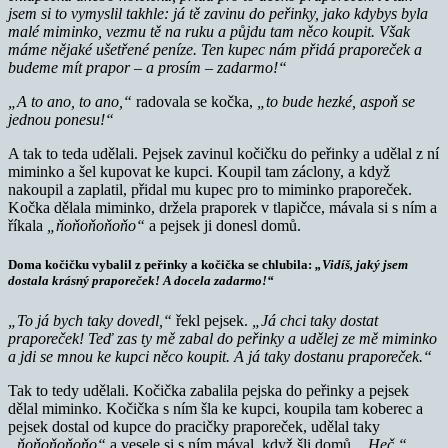
jsem si to vymyslil takhle: já tě zavinu do peřinky, jako kdybys byla
malé miminko, vezmu tě na ruku a půjdu tam něco koupit. Však
máme nějaké ušetřené peníze. Ten kupec nám přidá praporeček a
budeme mít prapor – a prosím – zadarmo!“
„A to ano, to ano,“
radovala se kočka,
„to bude hezké, aspoň se
jednou ponesu!“
A tak to teda udělali. Pejsek zavinul kočičku do peřinky a udělal z ní
miminko a šel kupovat ke kupci. Koupil tam záclony, a když
nakoupil a zaplatil, přidal mu kupec pro to miminko praporeček.
Kočka dělala miminko, držela praporek v tlapičce, mávala si s ním a
říkala
„ňoňoňoňoňo“
a pejsek ji donesl domů.
Doma kočičku vybalil z peřinky a kočička se chlubila:
„Vidíš, jaký jsem
dostala krásný praporeček! A docela zadarmo!“
„To já bych taky dovedl,“
řekl pejsek.
„Já chci taky dostat
praporeček! Teď zas ty mě zabal do peřinky a udělej ze mě miminko
a jdi se mnou ke kupci něco koupit. A já taky dostanu praporeček.“
Tak to tedy udělali. Kočička zabalila pejska do peřinky a pejsek
dělal miminko. Kočička s ním šla ke kupci, koupila tam koberec a
pejsek dostal od kupce do pracičky praporeček, udělal taky
„ňoňoňoňoňo“
a vesele si s ním mával, když šli domů.
„Heč,“