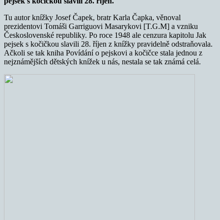
pejsek s kočičkou slavili 28. říjen.
Tu autor knížky Josef Čapek, bratr Karla Čapka, věnoval
prezidentovi Tomáši Garriguovi Masarykovi [T.G.M] a vzniku
Československé republiky. Po roce 1948 ale cenzura kapitolu Jak
pejsek s kočičkou slavili 28. říjen z knížky pravidelně odstraňovala.
Ačkoli se tak kniha Povídání o pejskovi a kočičce stala jednou z
nejznámějších dětských knížek u nás, nestala se tak známá celá.