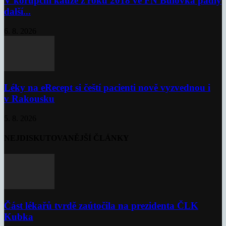
V korupční kauze z roku 2018 ve FN Bulovka padly
další...
6. 8. 2026
Léky na eRecept si čeští pacienti nově vyzvednou i
v Rakousku
5. 8. 2026
NEJDISKUTOVANĚJŠÍ ČLÁNKY
Část lékařů tvrdě zaútočila na prezidenta ČLK
Kubka