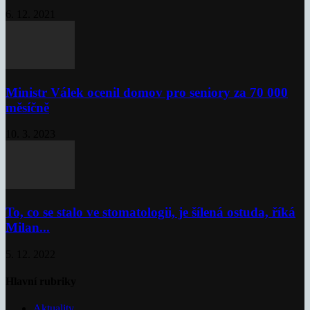
6. 12. 2021
Ministr Válek ocenil domov pro seniory za 70 000
měsíčně
10. 3. 2023
To, co se stalo ve stomatologii, je šílená ostuda, říká
Milan...
5. 12. 2022
Hlavní rubriky
Aktuality