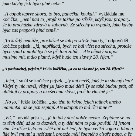
jako kdyby jich bylo plné nebe.“
„A copak teprve shora, to bys, panečku, koukal,“
vykládala mu
kočička;
„není nad to, projít se takhle po střeše, když jsou prapory.
Je to procházka zdravá a zábavná. Ze střechy to vypadá, jako kdyby
byla zas praporů plná země.“
„To každý nemůže, procházet se tak po střeše jako ty,“
odpověděl
kočičce pejsek;
„já, například, bych se bál vlézt na střechu, protože
bych spad a mohl bych se při tom zabít. – Ale nějaký prapor
musíme mít, málo platné, když bude ten slavný 28. říjen.“
„A poslouchej, pejsku,“
řekla kočička,
„a co to vlastně je, ten 28. říjen?“
„Jejej,“
smál se kočičce pejsek,
„ty ani nevíš, jaký je to slavný den?
Vždyť ty nic nevíš, vždyť jsi jako malé děti! Ty se také budou ptát, až
uhlídají ty prapory a tu všechnu slávu, proč to vlastně je.“
„No jo,“
řekla kočička,
„ale těm to řekne jejich tatínek anebo
maminka, až se jich zeptají. Ale kdopak to má říci mně?“
„Víš,“
povídá pejsek,
„já to taky dost dobře nevím. Zeptáme se na
to těch dětí, až se to dozvědí, a ty děti nám to pak povědí. Já jenom
vím, že dříve bylo na světě hůř než teď, že byla veliká vojna a hlad a
lidé byli smutní a nešťastní, protože měli špatného císaře pána, a že