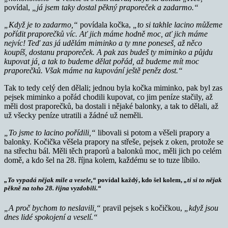
povídal,
„já jsem taky dostal pěkný praporeček a zadarmo.“
„Když je to zadarmo,“
povídala kočka,
„to si takhle lacino můžeme
pořídit praporečků víc. Ať jich máme hodně moc, ať jich máme
nejvíc! Teď zas já udělám miminko a ty mne poneseš, až něco
koupíš, dostanu praporeček. A pak zas budeš ty miminko a půjdu
kupovat já, a tak to budeme dělat pořád, až budeme mít moc
praporečků. Však máme na kupování ještě peněz dost.“
Tak to tedy celý den dělali; jednou byla kočka miminko, pak byl zas
pejsek miminko a pořád chodili kupovat, co jim peníze stačily, až
měli dost praporečků, ba dostali i nějaké balonky, a tak to dělali, až
už všecky peníze utratili a žádné už neměli.
„To jsme to lacino pořídili,“
libovali si potom a věšeli prapory a
balonky. Kočička věšela prapory na střeše, pejsek z oken, protože se
na střechu bál. Měli těch praporů a balonků moc, měli jich po celém
domě, a kdo šel na 28. října kolem, každému se to tuze líbilo.
„To vypadá nějak mile a vesele,“
povídal každý, kdo šel kolem,
„ti si to nějak
pěkně na toho 28. října vyzdobili.“
„A proč bychom to neslavili,“
pravil pejsek s kočičkou,
„když jsou
dnes lidé spokojení a veselí.“