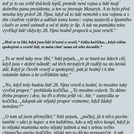
teď je to na světě tisíckrát lepší, protože není vojna a lidé mají
dobrého pana prezidenta, a ten se jmenuje Masaryk. A to bylo před
mnoha lety právě 28. října, když už to lidé nemohli s tou vojnou a s
tím císařem vydržet a udělali tomu konec: vojnu zastavili a špatného
císaře ze země zahnali a od té doby je líp. A tak na památku toho
vyvěšují lidé vždycky 28. října hodně praporů a jsou veselí.“
„Mně se to líbí, když jsou lidé šťastní a veselí,“
řekla kočička;
„když vidím
spokojené a veselé lidi, tu mám chuť sama od sebe dovádět.“
„To se mně taky moc líbí,“
řekl pejsek,
„to se hned na lidech cítí,
když jsou v dobré náladě; od těch mrzutých jít raději na sto kroků
dál. Když je člověk veselý a spokojený, pak je hodný i k těm
ostatním lidem a ke zvířátkům taky.“
„No, když tedy budou lidé 28. října veselí a hodní, to musíme taky
vyvěsit prapor,“
prohlásila kočička.
„To musíme oslavit. To dáme
třeba prapory i dva, ba tři a třeba ještě víc. Ale,“
zamyslila se
kočička,
„kdepak ale nějaký prapor vezmeme, když žádný
nemáme?“
„O tom už jsem přemýšlel,“
řekl pejsek,
„počkej, já ti něco povím:
tamhle v ulici je kupec a ten každému, kdo u něj něco koupí, když je
to nějaká maminka nebo nějaký tatínek a má s sebou svého
chlapečka anebo holčičku, přidá pro to děcko praporeček. A tak