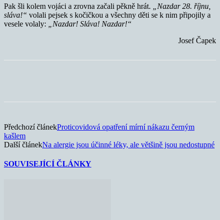
Pak šli kolem vojáci a zrovna začali pěkně hrát.
„Nazdar 28. říjnu,
sláva!“
volali pejsek s kočičkou a všechny děti se k nim připojily a
vesele volaly:
„Nazdar! Sláva! Nazdar!“
Josef Čapek
Předchozí článek
Proticovidová opatření mírní nákazu černým
kašlem
Další článek
Na alergie jsou účinné léky, ale většině jsou nedostupné
SOUVISEJÍCÍ ČLÁNKY