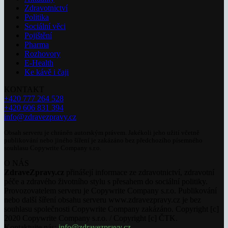
Zdravotnictví
Politika
Sociální věci
Pojištění
Pharma
Rozhovory
E-Health
Ke kávě i čaji
KONTAKT
+420 777 264 528
+420 606 831 394
info@zdravezpravy.cz
Obsah serveru je chráněn autorským právem. Jakékoli jeho užití včetně
publikování nebo jiného šíření je zakázáno bez předchozího písemného
souhlasu Copywrite Company s.r.o.
O NÁS
ZdraveZpravy.cz
přinášejí informace ze zdravotnictví, zdravotní
péče a zdravého životního stylu s přesahem do sociální politiky.
Provozovatelem serveru je Copywrite Company s.r.o. Publikování
nebo další šíření obsahu serveru www.zdravezpravy.cz je bez
souhlasu společnosti Copywrite Company zakázáno. Copyright [c]
2020 Copywrite Company s.r.o. / Copyright [c] ČTK.
Kontaktujte nás:
info@zdravezpravy.cz