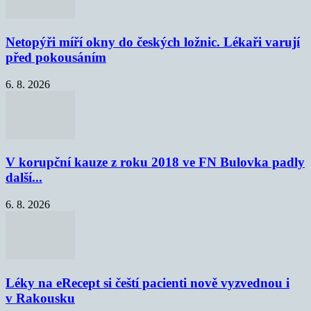
Netopýři míří okny do českých ložnic. Lékaři varují
před pokousáním
6. 8. 2026
V korupční kauze z roku 2018 ve FN Bulovka padly
další...
6. 8. 2026
Léky na eRecept si čeští pacienti nově vyzvednou i
v Rakousku