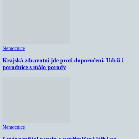
Nemocnice
Krajská zdravotní jde proti doporučení. Udrží i
porodnice s málo porody
Nemocnice