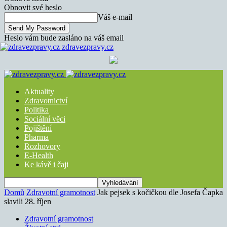
Obnovit své heslo
Váš e-mail
Heslo vám bude zasláno na váš email
zdravezpravy.cz
Aktuality
Zdravotnictví
Politika
Sociální věci
Pojištění
Pharma
Rozhovory
E-Health
Ke kávě i čaji
Domů
Zdravotní gramotnost
Jak pejsek s kočičkou dle Josefa Čapka
slavili 28. říjen
Zdravotní gramotnost