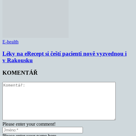
E-health
Léky na eRecept si čeští pacienti nově vyzvednou i
v Rakousku
KOMENTÁŘ
Please enter your comment!
Please enter your name here