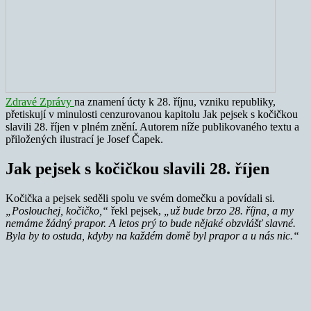
Zdravé Zprávy
na znamení úcty k 28. říjnu, vzniku republiky,
přetiskují v minulosti cenzurovanou kapitolu Jak pejsek s kočičkou
slavili 28. říjen v plném znění. Autorem níže publikovaného textu a
přiložených ilustrací je Josef Čapek.
Jak pejsek s kočičkou slavili 28. říjen
Kočička a pejsek seděli spolu ve svém domečku a povídali si.
„Poslouchej, kočičko,“
řekl pejsek,
„už bude brzo 28. října, a my
nemáme žádný prapor. A letos prý to bude nějaké obzvlášť slavné.
Byla by to ostuda, kdyby na každém domě byl prapor a u nás nic.“