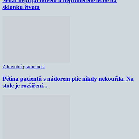
Senát nepřijal novelu o nepřiměřené léčbě na
sklonku života
Zdravotní gramotnost
Pětina pacientů s nádorem plic nikdy nekouřila. Na
stole je rozšíření...