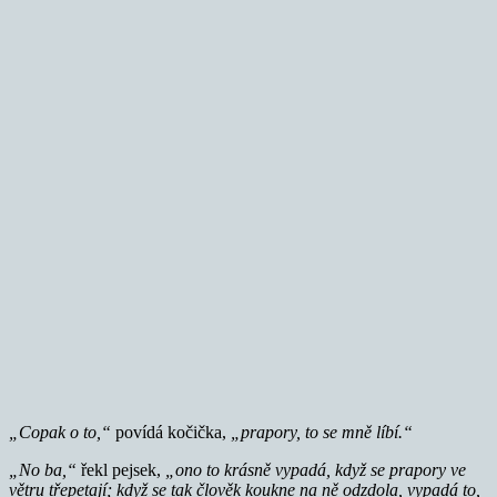
„Copak o to,“
povídá kočička,
„prapory, to se mně líbí.“
„No ba,“
řekl pejsek,
„ono to krásně vypadá, když se prapory ve
větru třepetají; když se tak člověk koukne na ně odzdola, vypadá to,