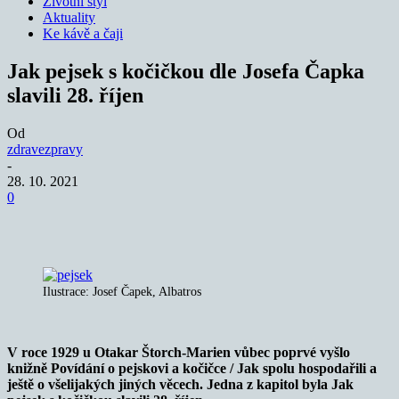
Životní styl
Aktuality
Ke kávě a čaji
Jak pejsek s kočičkou dle Josefa Čapka
slavili 28. říjen
Od
zdravezpravy
-
28. 10. 2021
0
Ilustrace: Josef Čapek, Albatros
V roce 1929 u Otakar Štorch-Marien vůbec poprvé vyšlo
knižně Povídání o pejskovi a kočičce / Jak spolu hospodařili a
ještě o všelijakých jiných věcech. Jedna z kapitol byla Jak