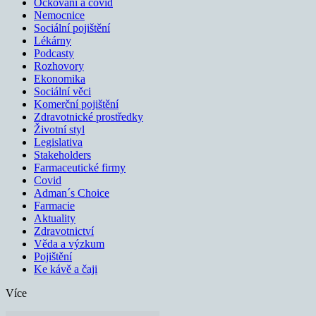
Očkování a covid
Nemocnice
Sociální pojištění
Lékárny
Podcasty
Rozhovory
Ekonomika
Sociální věci
Komerční pojištění
Zdravotnické prostředky
Životní styl
Legislativa
Stakeholders
Farmaceutické firmy
Covid
Adman´s Choice
Farmacie
Aktuality
Zdravotnictví
Věda a výzkum
Pojištění
Ke kávě a čaji
Více