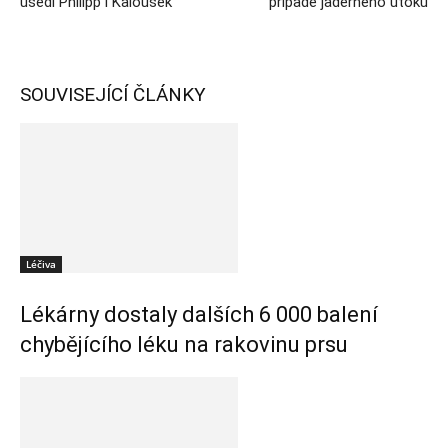
usedl Philipp i Kalousek
případě jaderného útoku
SOUVISEJÍCÍ ČLÁNKY
Léčiva
Lékárny dostaly dalších 6 000 balení
chybějícího léku na rakovinu prsu