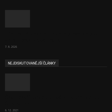
Přehledně: Jaká je hrazená prevence pro
ženy u praktika od ledna...
7. 8. 2026
NEJDISKUTOVANĚJŠÍ ČLÁNKY
Část lékařů tvrdě zaútočila na prezidenta
ČLK Kubka
6. 12. 2021