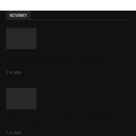
NOVINKY
Lékárny dostaly dalších 6 000 balení
chybějícího léku na rakovinu prsu
7. 8. 2026
Bez helmy na kolo, ale ani na koloběžku
nelez, varuje BESIP
7. 8. 2026