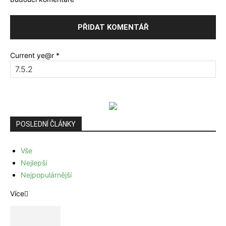
Current ye@r
*
POSLEDNÍ ČLÁNKY
Vše
Nejlepší
Nejpopulárnější
Více