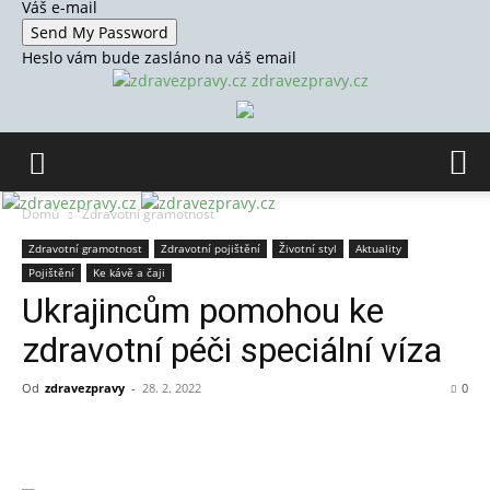
Váš e-mail
Heslo vám bude zasláno na váš email
zdravezpravy.cz
Domů
Zdravotní gramotnost
Zdravotní gramotnost
Zdravotní pojištění
Životní styl
Aktuality
Pojištění
Ke kávě a čaji
Ukrajincům pomohou ke
zdravotní péči speciální víza
Od
zdravezpravy
-
28. 2. 2022
0