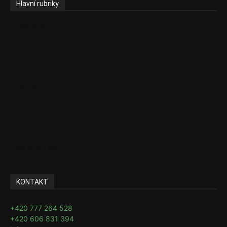
Hlavní rubriky
Aktuality
Zdravotnictví
Politika
Sociální věci
Pojištění
Pharma
Rozhovory
E-Health
Ke kávě i čaji
KONTAKT
+420 777 264 528
+420 606 831 394