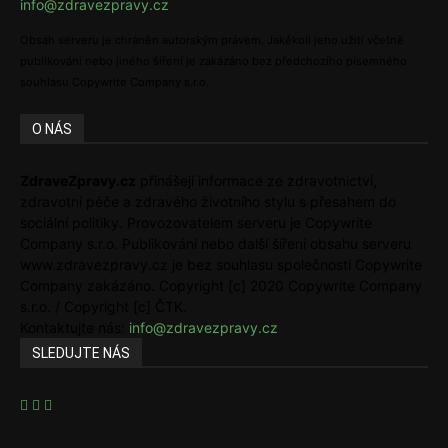
info@zdravezpravy.cz
Obsah serveru je chráněn autorským právem. Jakékoli jeho užití včetně
publikování nebo jiného šíření je zakázáno bez předchozího písemného
souhlasu Copywrite Company s.r.o.
O NÁS
ZdraveZpravy.cz
přinášejí informace ze zdravotnictví,
zdravotní péče a zdravého životního stylu s přesahem do
sociální politiky. Provozovatelem serveru je Copywrite
Company s.r.o. Publikování nebo další šíření obsahu serveru
www.zdravezpravy.cz je bez souhlasu společnosti Copywrite
Company zakázáno. Copyright [c] 2020 Copywrite Company
s.r.o. / Copyright [c] ČTK.
Kontaktujte nás:
info@zdravezpravy.cz
SLEDUJTE NÁS