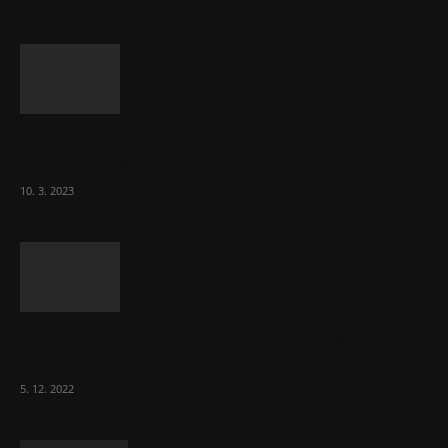
Ministr Válek ocenil domov pro seniory za
70 000 měsíčně
10. 3. 2023
To, co se stalo ve stomatologii, je šílená
ostuda, říká Milan...
5. 12. 2022