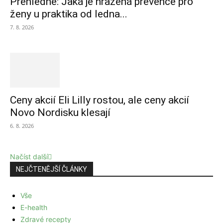
Přehledně: Jaká je hrazená prevence pro
ženy u praktika od ledna...
7. 8. 2026
Ceny akcií Eli Lilly rostou, ale ceny akcií
Novo Nordisku klesají
6. 8. 2026
Načíst další
NEJČTENĚJŠÍ ČLÁNKY
Vše
E-health
Zdravé recepty