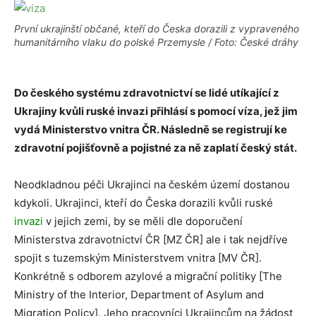
První ukrajinští občané, kteří do Česka dorazili z vypraveného
humanitárního vlaku do polské Przemysle / Foto: České dráhy
Do českého systému zdravotnictví se lidé utíkající z
Ukrajiny kvůli ruské invazi přihlásí s pomocí víza, jež jim
vydá Ministerstvo vnitra ČR. Následně se registrují ke
zdravotní pojišťovně a pojistné za ně zaplatí český stát.
Neodkladnou péči Ukrajinci na českém území dostanou
kdykoli. Ukrajinci, kteří do Česka dorazili kvůli ruské
invazi
v jejich zemi, by se měli dle doporučení
Ministerstva zdravotnictví ČR [MZ ČR] ale i tak nejdříve
spojit s tuzemským Ministerstvem vnitra [MV ČR].
Konkrétně s odborem azylové a migrační politiky [The
Ministry of the Interior, Department of Asylum and
Migration Policy]. Jeho pracovníci Ukrajincům na žádost