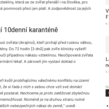
ekliny, která se ze zvířat přenáší i na člověka, pro
té povinnosti přeci jen platí. A zodpovědnost za jejich
V
F
6.
jí 10denní karanténě
í zvířata Ukrajinců, kteří prchají před ruskou válkou,
ny. Do 72 hodin [3 dnů] pak zvíře klinicky vyšetří
loučí případnou nákazu vzteklinou. Neočipovaná zvířata
L
inární lékař. A zároveň jim vystaví doklad o
n
5.
ří kvůli probíhajícímu válečnému konfliktu na území
 že si řada z nich s sebou chce vzít své domácí
Na
 ně postarat. Nechceme je proto zatěžovat zbytečnou
R znemožňovat. Nicméně je na druhou stranu nutné
i dalších nebezpečných nákaz do země
,“ uvedl