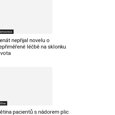
emocnice
enát nepřijal novelu o
epřiměřené léčbě na sklonku
ivota
éčiva
ětina pacientů s nádorem plic