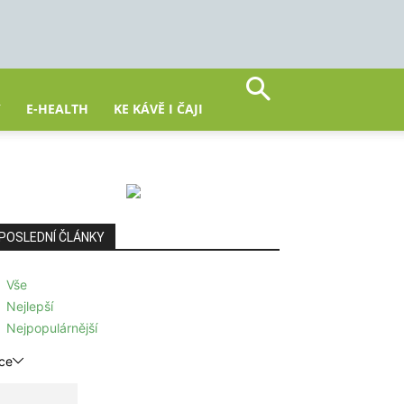
Y
E-HEALTH
KE KÁVĚ I ČAJI
POSLEDNÍ ČLÁNKY
Vše
Nejlepší
Nejpopulárnější
ce