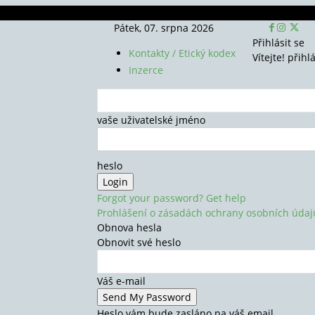
Pátek, 07. srpna 2026
Přihlásit se
Kontakty / Etický kodex
Vítejte! přihl
Inzerce
vaše uživatelské jméno
heslo
Forgot your password? Get help
Prohlášení o zásadách ochrany osobních údaj
Obnova hesla
Obnovit své heslo
Váš e-mail
Heslo vám bude zasláno na váš email