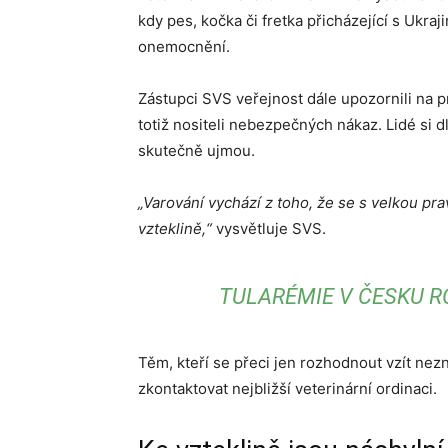
kdy pes, kočka či fretka přicházející s Ukr
onemocnění.
Zástupci SVS veřejnost dále upozornili na p
totiž nositeli nebezpečných nákaz. Lidé si 
skutečně ujmou.
„Varování vychází z toho, že se s velkou p
vzteklině,“
vysvětluje SVS.
TULARÉMIE V ČESKU R
Těm, kteří se přeci jen rozhodnout vzít ne
zkontaktovat nejbližší veterinární ordinaci.