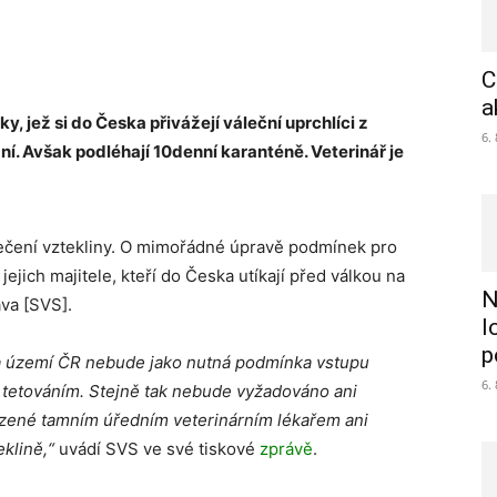
C
a
ky, jež si do Česka přivážejí váleční uprchlíci z
6.
ní. Avšak podléhají 10denní karanténě. Veterinář je
ečení vztekliny. O mimořádné úpravě podmínek pro
ejich majitele, kteří do Česka utíkají před válkou na
N
áva [SVS].
l
p
 na území ČR nebude jako nutná podmínka vstupu
6.
 tetováním. Stejně tak nebude vyžadováno ani
zené tamním úředním veterinárním lékařem ani
eklině,“
uvádí SVS ve své tiskové
zprávě
.