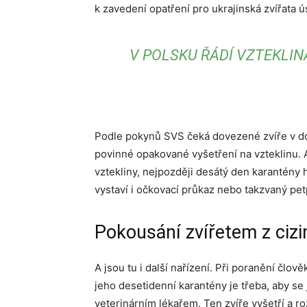
k zavedení opatření pro ukrajinská zvířata 
V POLSKU ŘÁDÍ VZTEKLINA.
Podle pokynů SVS čeká dovezené zvíře v d
povinné opakované vyšetření na vzteklinu. 
vztekliny, nejpozději desátý den karantény h
vystaví i očkovací průkaz nebo takzvaný pet
Pokousání zvířetem z cizi
A jsou tu i další nařízení. Při poranění člo
jeho desetidenní karantény je třeba, aby se j
veterinárním lékařem. Ten zvíře vyšetří a ro