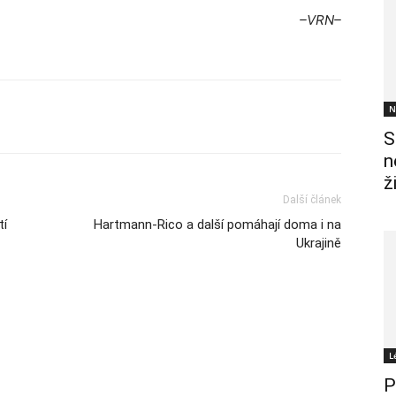
–VRN–
N
S
n
ž
Další článek
tí
Hartmann-Rico a další pomáhají doma i na
Ukrajině
L
P