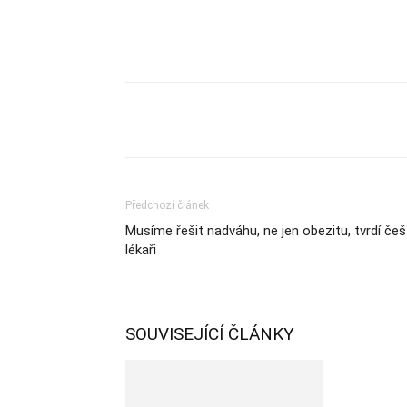
Sdílet
Předchozí článek
Musíme řešit nadváhu, ne jen obezitu, tvrdí češ
lékaři
SOUVISEJÍCÍ ČLÁNKY