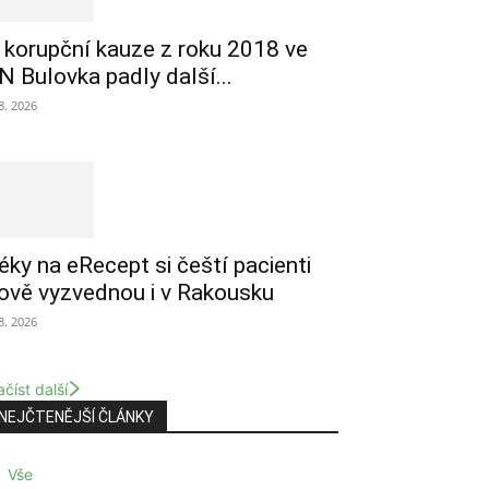
 korupční kauze z roku 2018 ve
N Bulovka padly další...
 8. 2026
éky na eRecept si čeští pacienti
ově vyzvednou i v Rakousku
 8. 2026
číst další
NEJČTENĚJŠÍ ČLÁNKY
Vše