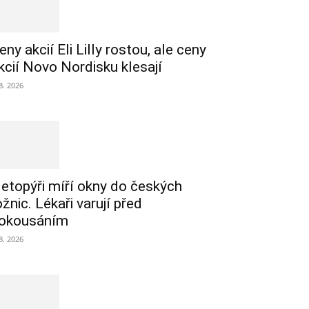
eny akcií Eli Lilly rostou, ale ceny
kcií Novo Nordisku klesají
 8. 2026
etopýři míří okny do českých
ožnic. Lékaři varují před
okousáním
 8. 2026