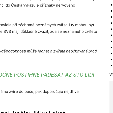
ajinci do Česka vykazuje příznaky nervového
ravidla při záchraně neznámých zvířat. I ty mohou být
dle SVS mají důkladně zvážit, zda se neznámého zvířete
ravděpodobností může jednat o zvířata neočkovaná proti
OČNĚ POSTIHNE PADESÁT AŽ STO LIDÍ
Ví
známé zvíře do péče, pak doporučuje nejdříve