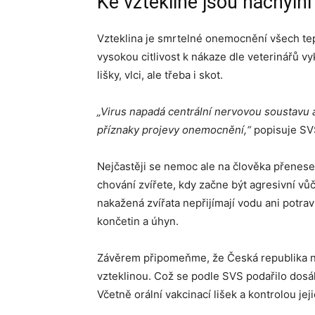
Ke vzteklině jsou náchylní 
Vzteklina je smrtelné onemocnění všech tepl
vysokou citlivost k nákaze dle veterinářů vy
lišky, vlci, ale třeba i skot.
„Virus napadá centrální nervovou soustavu a
příznaky projevy onemocnění,“
popisuje SV
Nejčastěji se nemoc ale na člověka přenes
chování zvířete, kdy začne být agresivní vůč
nakažená zvířata nepřijímají vodu ani potra
končetin a úhyn.
Závěrem připomeňme, že Česká republika 
vzteklinou. Což se podle SVS podařilo dosá
Včetně orální vakcinací lišek a kontrolou jej