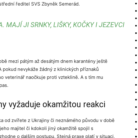
ústřední ředitel SVS Zbyněk Semerád.
 MAJÍ JI SRNKY, LIŠKY, KOČKY I JEZEVCI
obě mezi pátým až desátým dnem karantény ještě
A pokud nevykáže žádný z klinických příznaků
o veterinář naočkuje proti vzteklině. A s tím mu
pas.
ny vyžaduje okamžitou reakci
věka od zvířete z Ukrajiny či neznámého původu v době
eho majitel či kdokoli jiný okamžitě spojil s
zhodne o dalším postupu. Stejná praxe platí v situaci,