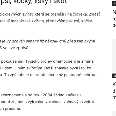
psi, kočky, lišky i skot
Z
N
okrevných zvířat, která se přenáší i na člověka. Zvlášť
l
kazují masožravá zvířata, především pak psi, kočky,
p
 je vylučován slinami již několik dnů před klinickými
S ve své zprávě.
e pokousáním. Typický projev onemocnění je změna
i lidem i jiným zvířatům. Další známka bývá i to, že
vu. To způsobuje ochrnutí hltanu až postupné ochrnutí
N
K
d
nezaznamenala od roku 2004 žádnou nákazu
m
hnout zejména vytrvalou vakcinací vnímavých zvířat.
ich přesunů.