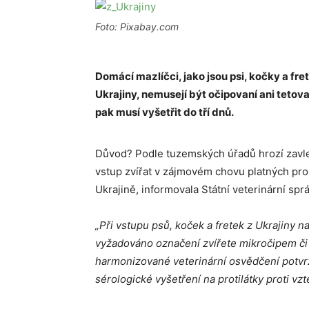
Foto: Pixabay.com
Domácí mazlíčci, jako jsou psi, kočky a fret
Ukrajiny, nemusejí být očipovaní ani tetova
pak musí vyšetřit do tří dnů.
Důvod? Podle tuzemských úřadů hrozí zavl
vstup zvířat v zájmovém chovu platných pro j
Ukrajině, informovala Státní veterinární spr
„Při vstupu psů, koček a fretek z Ukrajiny
vyžadováno označení zvířete mikročipem či
harmonizované veterinární osvědčení potvr
sérologické vyšetření na protilátky proti vzt