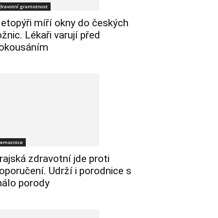
dravotní gramotnost
etopýři míří okny do českých
ožnic. Lékaři varují před
okousáním
emocnice
rajská zdravotní jde proti
oporučení. Udrží i porodnice s
álo porody