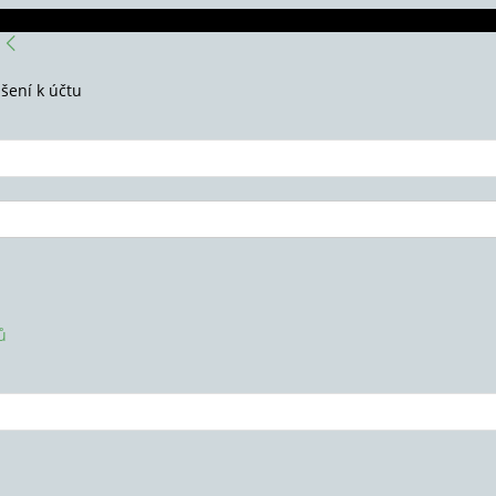
ášení k účtu
ů