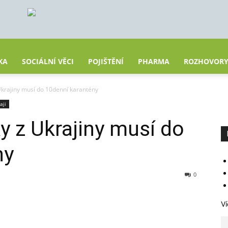
KA
SOCIÁLNÍ VĚCI
POJIŠTĚNÍ
PHARMA
ROZHOVOR
 Ukrajiny musí do 10denní karantény
aji
ky z Ukrajiny musí do
ny
0
Ví