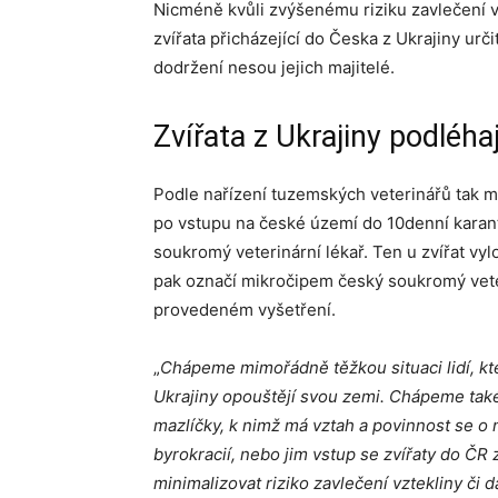
Nicméně kvůli zvýšenému riziku zavlečení vzt
zvířata přicházející do Česka z Ukrajiny urči
dodržení nesou jejich majitelé.
Zvířata z Ukrajiny podléha
Podle nařízení tuzemských veterinářů tak mus
po vstupu na české území do 10denní karanté
soukromý veterinární lékař. Ten u zvířat vy
pak označí mikročipem český soukromý veter
provedeném vyšetření.
„
Chápeme mimořádně těžkou situaci lidí, kte
Ukrajiny opouštějí svou zemi. Chápeme také,
mazlíčky, k nimž má vztah a povinnost se o
byrokracií, nebo jim vstup se zvířaty do Č
minimalizovat riziko zavlečení vztekliny č