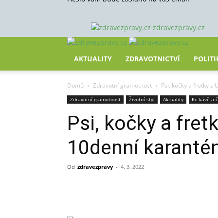
zdravezpravy.cz
AKTUALITY
ZDRAVOTNICTVÍ
POLITI
Domů
Zdravotní gramotnost
Psi, kočky a fretky z
Zdravotní gramotnost
Životní styl
Aktuality
Ke kávě a č
Psi, kočky a fret
10denní karanté
Od
zdravezpravy
-
4. 3. 2022
Sdílet