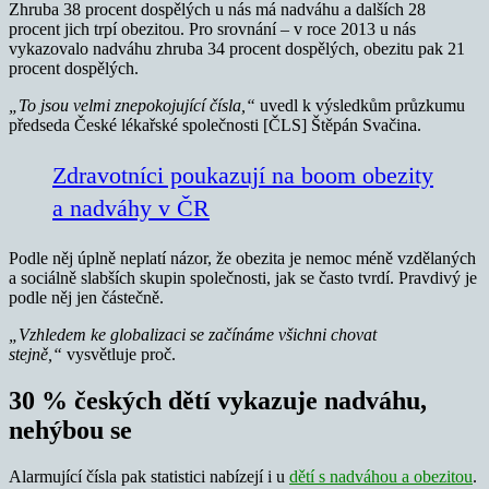
Zhruba 38 procent dospělých u nás má nadváhu a dalších 28
procent jich trpí obezitou. Pro srovnání – v roce 2013 u nás
vykazovalo nadváhu zhruba 34 procent dospělých, obezitu pak 21
procent dospělých.
„To jsou velmi znepokojující čísla,“
uvedl k výsledkům průzkumu
předseda České lékařské společnosti [ČLS] Štěpán Svačina.
Zdravotníci poukazují na boom obezity
a nadváhy v ČR
Podle něj úplně neplatí názor, že obezita je nemoc méně vzdělaných
a sociálně slabších skupin společnosti, jak se často tvrdí. Pravdivý je
podle něj jen částečně.
„Vzhledem ke globalizaci se začínáme všichni chovat
stejně,“
vysvětluje proč.
30 % českých dětí vykazuje nadváhu,
nehýbou se
Alarmující čísla pak statistici nabízejí i u
dětí s nadváhou a obezitou
.