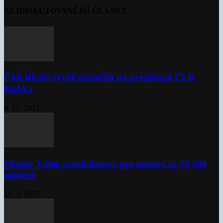
NEJDISKUTOVANĚJŠÍ ČLÁNKY
Část lékařů tvrdě zaútočila na prezidenta ČLK
Kubka
6. 12. 2021
Ministr Válek ocenil domov pro seniory za 70 000
měsíčně
10. 3. 2023