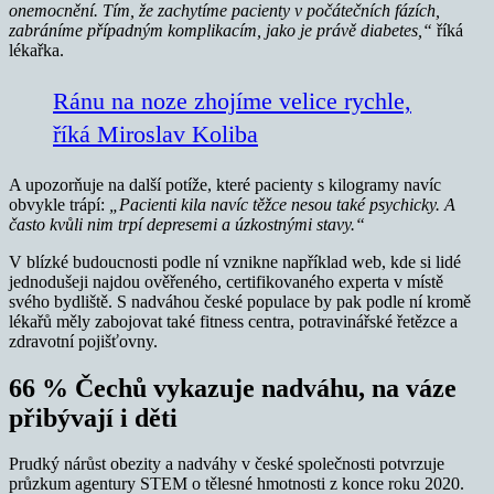
onemocnění.
Tím, že zachytíme pacienty v počátečních fázích,
zabráníme případným komplikacím, jako je právě diabetes,“
říká
lékařka.
Ránu na noze zhojíme velice rychle,
říká Miroslav Koliba
A upozorňuje na další potíže, které pacienty s kilogramy navíc
obvykle trápí:
„Pacienti kila navíc těžce nesou také psychicky. A
často kvůli nim trpí depresemi a úzkostnými stavy.“
V blízké budoucnosti podle ní vznikne například web, kde si lidé
jednodušeji najdou ověřeného, certifikovaného experta v místě
svého bydliště. S nadváhou české populace by pak podle ní kromě
lékařů měly zabojovat také fitness centra, potravinářské řetězce a
zdravotní pojišťovny.
66 % Čechů vykazuje nadváhu, na váze
přibývají i děti
Prudký nárůst obezity a nadváhy v české společnosti potvrzuje
průzkum agentury STEM o tělesné hmotnosti z konce roku 2020.