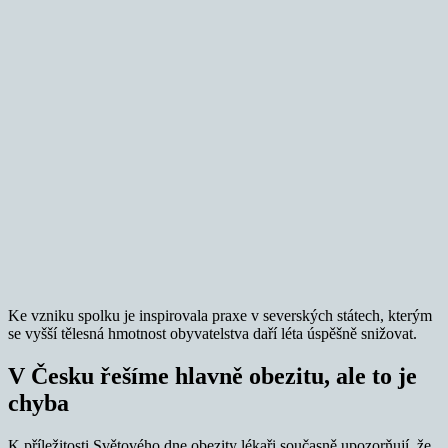
Ke vzniku spolku je inspirovala praxe v severských státech, kterým
se vyšší tělesná hmotnost obyvatelstva daří léta úspěšně snižovat.
V Česku řešíme hlavně obezitu, ale to je
chyba
K příležitosti Světového dne obezity lékaři současně upozorňují, že