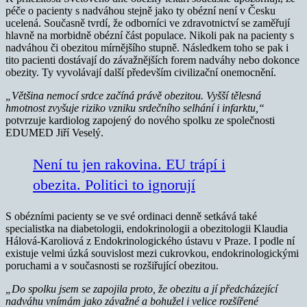
péče o pacienty s nadváhou stejně jako ty obézní není v Česku
ucelená. Současně tvrdí, že odborníci ve zdravotnictví se zaměřují
hlavně na morbidně obézní část populace. Nikoli pak na pacienty s
nadváhou či obezitou mírnějšího stupně. Následkem toho se pak i
tito pacienti dostávají do závažnějších forem nadváhy nebo dokonce
obezity. Ty vyvolávají další především civilizační onemocnění.
„Většina nemocí srdce začíná právě obezitou. Vyšší tělesná
hmotnost zvyšuje riziko vzniku srdečního selhání i infarktu,“
potvrzuje kardiolog zapojený do nového spolku ze společnosti
EDUMED Jiří Veselý.
Není tu jen rakovina. EU trápí i
obezita. Politici to ignorují
S obézními pacienty se ve své ordinaci denně setkává také
specialistka na diabetologii, endokrinologii a obezitologii Klaudia
Hálová-Karoliová z Endokrinologického ústavu v Praze. I podle ní
existuje velmi úzká souvislost mezi cukrovkou, endokrinologickými
poruchami a v současnosti se rozšiřující obezitou.
„Do spolku jsem se zapojila proto, že obezitu a jí předcházející
nadváhu vnímám jako závažné a bohužel i velice rozšířené