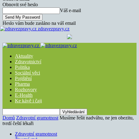
Obnovit své heslo
Váš e-mail
Heslo vám bude zasláno na váš email
zdravezpravy.cz
Aktuality
Zdravotnictví
Politika
Sociální věci
Pojištění
Pharma
Rozhovory
E-Health
Ke kávě i čaji
Domů
Zdravotní gramotnost
Musíme řešit nadváhu, ne jen obezitu,
tvrdí čeští lékaři
Zdravotní gramotnost