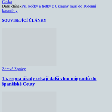
Česka
Další článek
Psi, kočky a fretky z Ukrajiny musí do 10denní
karantény
SOUVISEJÍCÍ ČLÁNKY
Zdravé Zprávy
15. srpna úřady čekají další vlnu migrantů do
španělské Ceuty