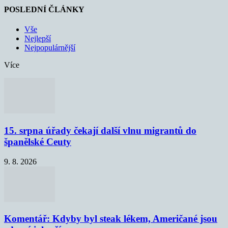
POSLEDNÍ ČLÁNKY
Vše
Nejlepší
Nejpopulárnější
Více
15. srpna úřady čekají další vlnu migrantů do
španělské Ceuty
9. 8. 2026
Komentář: Kdyby byl steak lékem, Američané jsou