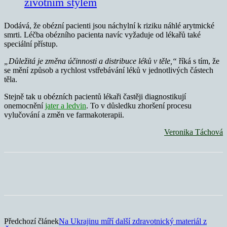
životním stylem
Dodává, že obézní pacienti jsou náchylní k riziku náhlé arytmické
smrti. Léčba obézního pacienta navíc vyžaduje od lékařů také
speciální přístup.
„Důležitá je změna účinnosti a distribuce léků v těle,“
říká s tím, že
se mění způsob a rychlost vstřebávání léků v jednotlivých částech
těla.
Stejně tak u obézních pacientů lékaři častěji diagnostikují
onemocnění
jater a ledvin
. To v důsledku zhoršení procesu
vylučování a změn ve farmakoterapii.
Veronika Táchová
Předchozí článek
Na Ukrajinu míří další zdravotnický materiál z