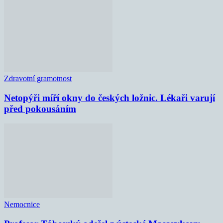
Zdravotní gramotnost
Netopýři míří okny do českých ložnic. Lékaři varují
před pokousáním
Nemocnice