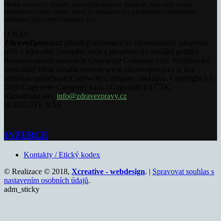
Obsah serveru je chráněn autorským právem. Jakékoli jeho užití včetně
publikování nebo jiného šíření je zakázáno bez předchozího písemného
souhlasu Copywrite Company s.r.o.
O NÁS
ZdraveZpravy.cz
přinášejí informace ze zdravotnictví, zdravotní
péče a zdravého životního stylu s přesahem do sociální politiky.
Provozovatelem serveru je Copywrite Company s.r.o. Publikování
nebo další šíření obsahu serveru www.zdravezpravy.cz je bez
souhlasu společnosti Copywrite Company zakázáno. Copyright [c]
2020 Copywrite Company s.r.o. / Copyright [c] ČTK.
Kontaktujte nás:
info@zdravezpravy.cz
SLEDUJTE NÁS
INZERCE
Kontakty / Etický kodex
© Realizace © 2018,
Xcreative - webdesign
. |
Spravovat souhlas s
nastavením osobních údajů
.
adm_sticky