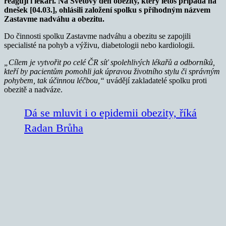
reagují i lékaři. Na Světový den obezity, který letos připadá na
dnešek [04.03.], ohlásili založení spolku s příhodným názvem
Zastavme nadváhu a obezitu.
Do činnosti spolku Zastavme nadváhu a obezitu se zapojili
specialisté na pohyb a výživu, diabetologii nebo kardiologii.
„Cílem je vytvořit po celé ČR síť spolehlivých lékařů a odborníků,
kteří by pacientům pomohli jak úpravou životního stylu či správným
pohybem, tak účinnou léčbou,“
uvádějí zakladatelé spolku proti
obezitě a nadváze.
Dá se mluvit i o epidemii obezity, říká
Radan Brůha