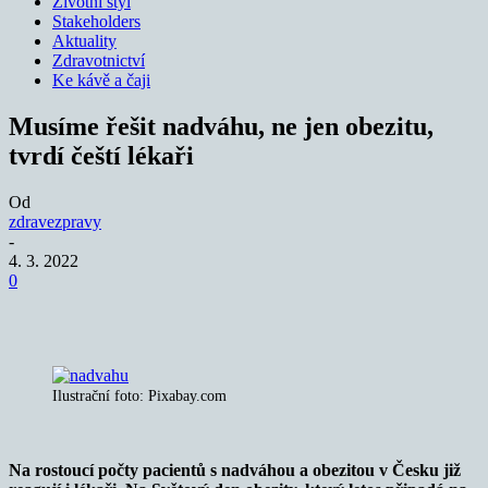
Životní styl
Stakeholders
Aktuality
Zdravotnictví
Ke kávě a čaji
Musíme řešit nadváhu, ne jen obezitu,
tvrdí čeští lékaři
Od
zdravezpravy
-
4. 3. 2022
0
Ilustrační foto: Pixabay.com
Na rostoucí počty pacientů s nadváhou a obezitou v Česku již