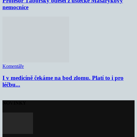
Profesor Táborský odešel z ústecké Masarykovy
nemocnice
Komentáře
I v medicíně čekáme na bod zlomu. Platí to i pro
léčbu...
NOVINKY