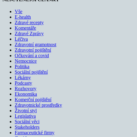
Vše
E-health
Zdravé recepty
Komentáře
Zdravé Zprávy
Léčiva
Zdravotní gramotnost
Zdravotní pojištění
Očkování a covid
Nemocnice
Politika
Sociální pojištění
Lékárny
Podcasty
Rozhovory
Ekonomika
Komerční pojištění
Zdravotnické prostředky
Životní styl
Legislativa
Sociální věci
Stakeholders
Farmaceutické firmy