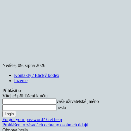
Neděle, 09. srpna 2026
Kontakty / Etický kodex
Inzerce
Přihlásit se
Vítejte! přihlášení k účtu
vaše uživatelské jméno
heslo
Forgot your password? Get help
Prohlášení o zásadách ochrany osobních údajů
Obnova hesla