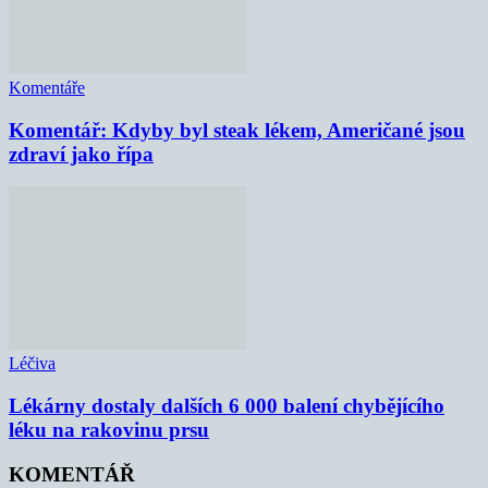
Komentáře
Komentář: Kdyby byl steak lékem, Američané jsou
zdraví jako řípa
Léčiva
Lékárny dostaly dalších 6 000 balení chybějícího
léku na rakovinu prsu
KOMENTÁŘ