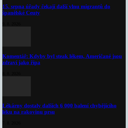
15. srpna úřady čekají další vlnu migrantů do
španělské Ceuty
9. 8. 2026
Komentář: Kdyby byl steak lékem, Američané jsou
zdraví jako řípa
8. 8. 2026
Lékárny dostaly dalších 6 000 balení chybějícího
léku na rakovinu prsu
7. 8. 2026