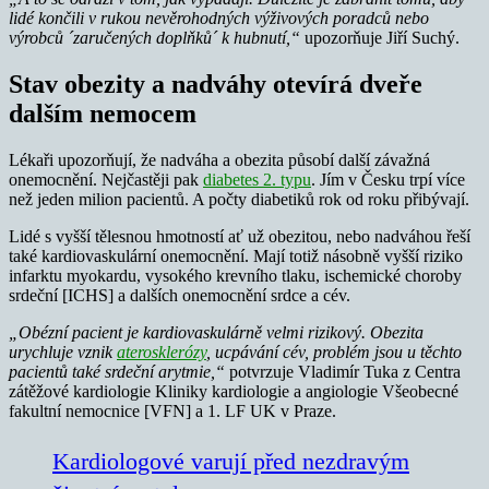
lidé končili v rukou nevěrohodných výživových poradců nebo
výrobců ´zaručených doplňků´ k hubnutí,“
upozorňuje Jiří Suchý.
Stav obezity a nadváhy otevírá dveře
dalším nemocem
Lékaři upozorňují, že nadváha a obezita působí další závažná
onemocnění. Nejčastěji pak
diabetes 2. typu
. Jím v Česku trpí více
než jeden milion pacientů. A počty diabetiků rok od roku přibývají.
Lidé s vyšší tělesnou hmotností ať už obezitou, nebo nadváhou řeší
také kardiovaskulární onemocnění. Mají totiž násobně vyšší riziko
infarktu myokardu, vysokého krevního tlaku, ischemické choroby
srdeční [ICHS] a dalších onemocnění srdce a cév.
„Obézní pacient je kardiovaskulárně velmi rizikový. Obezita
urychluje vznik
aterosklerózy
, ucpávání cév, problém jsou u těchto
pacientů také srdeční arytmie,“
potvrzuje Vladimír Tuka z Centra
zátěžové kardiologie Kliniky kardiologie a angiologie Všeobecné
fakultní nemocnice [VFN] a 1. LF UK v Praze.
Kardiologové varují před nezdravým