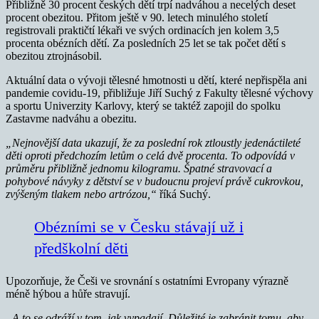
Přibližně 30 procent českých dětí trpí nadváhou a necelých deset
procent obezitou. Přitom ještě v 90. letech minulého století
registrovali praktičtí lékaři ve svých ordinacích jen kolem 3,5
procenta obézních dětí. Za posledních 25 let se tak počet dětí s
obezitou ztrojnásobil.
Aktuální data o vývoji tělesné hmotnosti u dětí, které nepřispěla ani
pandemie covidu-19, přibližuje Jiří Suchý z Fakulty tělesné výchovy
a sportu Univerzity Karlovy, který se taktéž zapojil do spolku
Zastavme nadváhu a obezitu.
„Nejnovější data ukazují, že za poslední rok ztloustly jedenáctileté
děti oproti předchozím letům o celá dvě procenta. To odpovídá v
průměru přibližně jednomu kilogramu. Špatné stravovací a
pohybové návyky z dětství se v budoucnu projeví právě cukrovkou,
zvýšeným tlakem nebo artrózou,“
říká Suchý.
Obézními se v Česku stávají už i
předškolní děti
Upozorňuje, že Češi ve srovnání s ostatními Evropany výrazně
méně hýbou a hůře stravují.
„A to se odráží v tom, jak vypadají. Důležité je zabránit tomu, aby