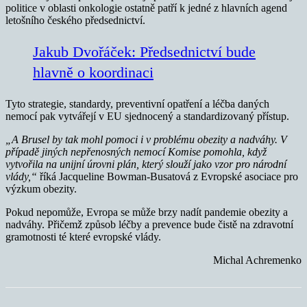
politice v oblasti onkologie ostatně patří k jedné z hlavních agend
letošního českého předsednictví.
Jakub Dvořáček: Předsednictví bude
hlavně o koordinaci
Tyto strategie, standardy, preventivní opatření a léčba daných
nemocí pak vytvářejí v EU sjednocený a standardizovaný přístup.
„A Brusel by tak mohl pomoci i v problému obezity a nadváhy.
V
případě jiných nepřenosných nemocí Komise pomohla, když
vytvořila na unijní úrovni plán, který slouží jako vzor pro národní
vlády,“
říká Jacqueline Bowman-Busatová z Evropské asociace pro
výzkum obezity.
Pokud nepomůže, Evropa se může brzy nadít pandemie obezity a
nadváhy. Přičemž způsob léčby a prevence bude čistě na zdravotní
gramotnosti té které evropské vlády.
Michal Achremenko