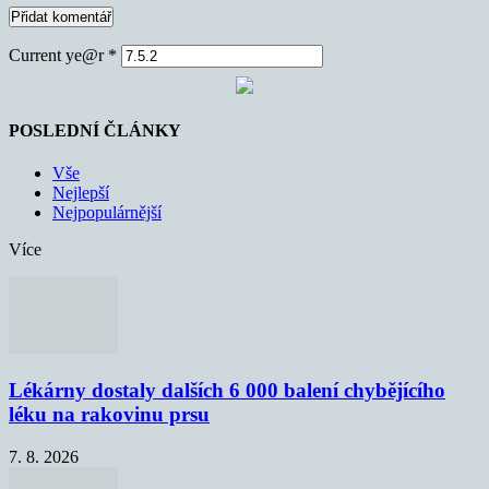
Current ye@r
*
POSLEDNÍ ČLÁNKY
Vše
Nejlepší
Nejpopulárnější
Více
Lékárny dostaly dalších 6 000 balení chybějícího
léku na rakovinu prsu
7. 8. 2026