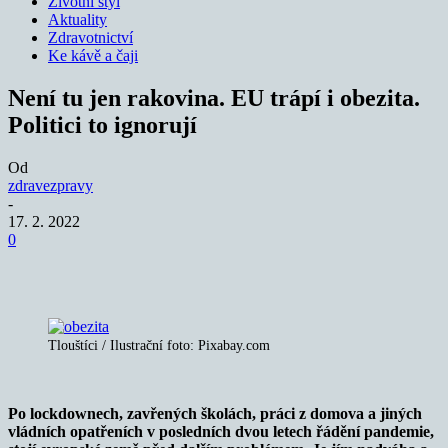
Životní styl
Aktuality
Zdravotnictví
Ke kávě a čaji
Není tu jen rakovina. EU trápí i obezita.
Politici to ignorují
Od
zdravezpravy
-
17. 2. 2022
0
Tlouštíci / Ilustrační foto: Pixabay.com
Po lockdownech, zavřených školách, práci z domova a jiných
vládních opatřeních v posledních dvou letech řádění pandemie,