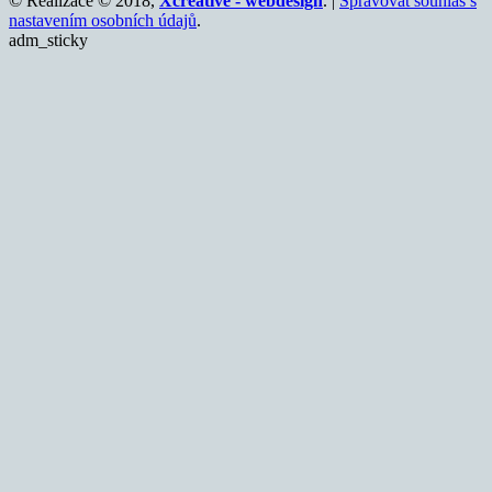
© Realizace © 2018,
Xcreative - webdesign
. |
Spravovat souhlas s
nastavením osobních údajů
.
adm_sticky