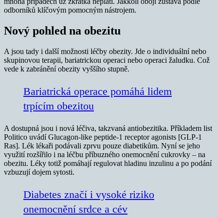
mnoha případech už zkrátka neplatí. Jakkoli obojí zůstává podle
odborníků klíčovým pomocným nástrojem.
Nový pohled na obezitu
A jsou tady i další možnosti léčby obezity. Jde o individuální nebo
skupinovou terapii, bariatrickou operaci nebo operaci žaludku. Což
vede k zabránění obezity vyššího stupně.
Bariatrická operace pomáhá lidem
trpícím obezitou
A dostupná jsou i nová léčiva, takzvaná antiobezitika. Příkladem list
Politico uvádí Glucagon-like peptide-1 receptor agonists [GLP-1
Ras]. Lék lékaři podávali zprvu pouze diabetikům. Nyní se jeho
využití rozšířilo i na léčbu příbuzného onemocnění cukrovky – na
obezitu. Léky totiž pomáhají regulovat hladinu inzulinu a po podání
vzbuzují dojem sytosti.
Diabetes značí i vysoké riziko
onemocnění srdce a cév