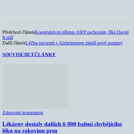
Předchozí článek
Konstruktivní přístup AIFP zachovám, říká David
Kolář
Další článek
Léčbu pacientů s Alzheimerem zlepší nové postupy
SOUVISEJÍCÍ ČLÁNKY
Zdravotní gramotnost
Lékárny dostaly dalších 6 000 balení chybějícího
léku na rakovinu prsu