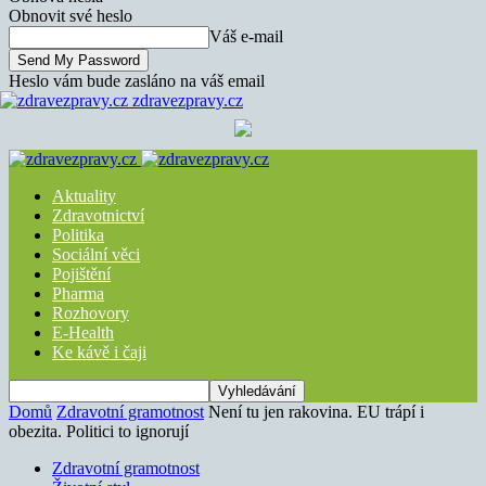
Obnovit své heslo
Váš e-mail
Heslo vám bude zasláno na váš email
zdravezpravy.cz
Aktuality
Zdravotnictví
Politika
Sociální věci
Pojištění
Pharma
Rozhovory
E-Health
Ke kávě i čaji
Domů
Zdravotní gramotnost
Není tu jen rakovina. EU trápí i
obezita. Politici to ignorují
Zdravotní gramotnost