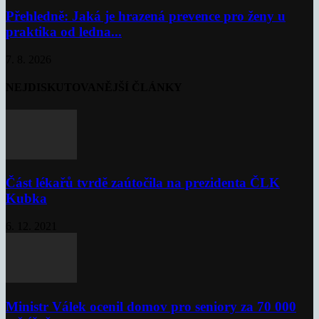
Přehledně: Jaká je hrazená prevence pro ženy u
praktika od ledna...
7. 8. 2026
NEJDISKUTOVANĚJŠÍ ČLÁNKY
Část lékařů tvrdě zaútočila na prezidenta ČLK
Kubka
6. 12. 2021
Ministr Válek ocenil domov pro seniory za 70 000