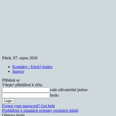
Pátek, 07. srpna 2026
Kontakty / Etický kodex
Inzerce
Přihlásit se
Vítejte! přihlášení k účtu
vaše uživatelské jméno
heslo
Forgot your password? Get help
Prohlášení o zásadách ochrany osobních údajů
Obnova hesla