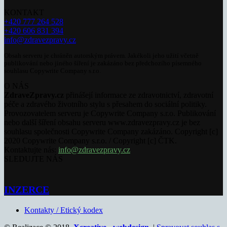
KONTAKT
+420 777 264 528
+420 606 831 394
info@zdravezpravy.cz
Obsah serveru je chráněn autorským právem. Jakékoli jeho užití včetně
publikování nebo jiného šíření je zakázáno bez předchozího písemného
souhlasu Copywrite Company s.r.o.
O NÁS
ZdraveZpravy.cz
přinášejí informace ze zdravotnictví, zdravotní
péče a zdravého životního stylu s přesahem do sociální politiky.
Provozovatelem serveru je Copywrite Company s.r.o. Publikování
nebo další šíření obsahu serveru www.zdravezpravy.cz je bez
souhlasu společnosti Copywrite Company zakázáno. Copyright [c]
2020 Copywrite Company s.r.o. / Copyright [c] ČTK.
Kontaktujte nás:
info@zdravezpravy.cz
SLEDUJTE NÁS
INZERCE
Kontakty / Etický kodex