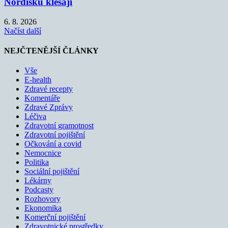
Nordisku klesají
6. 8. 2026
Načíst další
NEJČTENĚJŠÍ ČLÁNKY
Vše
E-health
Zdravé recepty
Komentáře
Zdravé Zprávy
Léčiva
Zdravotní gramotnost
Zdravotní pojištění
Očkování a covid
Nemocnice
Politika
Sociální pojištění
Lékárny
Podcasty
Rozhovory
Ekonomika
Komerční pojištění
Zdravotnické prostředky