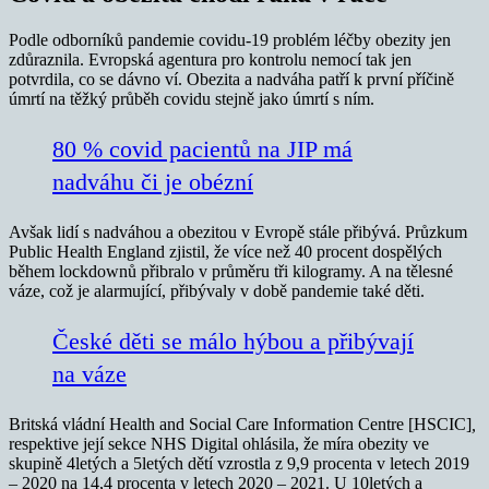
Podle odborníků pandemie covidu-19 problém léčby obezity jen
zdůraznila. Evropská agentura pro kontrolu nemocí tak jen
potvrdila, co se dávno ví. Obezita a nadváha patří k první příčině
úmrtí na těžký průběh covidu stejně jako úmrtí s ním.
80 % covid pacientů na JIP má
nadváhu či je obézní
Avšak lidí s nadváhou a obezitou v Evropě stále přibývá. Průzkum
Public Health England zjistil, že více než 40 procent dospělých
během lockdownů přibralo v průměru tři kilogramy. A na tělesné
váze, což je alarmující, přibývaly v době pandemie také děti.
České děti se málo hýbou a přibývají
na váze
Britská vládní Health and Social Care Information Centre [HSCIC]
,
respektive její sekce NHS Digital ohlásila, že míra obezity ve
skupině 4letých a 5letých dětí vzrostla z 9,9 procenta v letech 2019
– 2020 na 14,4 procenta v letech 2020 – 2021. U 10letých a