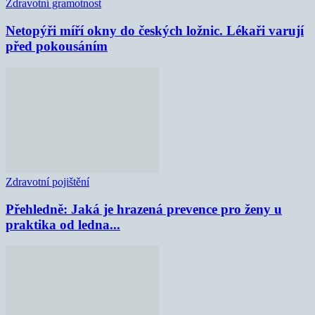
Zdravotní gramotnost
Netopýři míří okny do českých ložnic. Lékaři varují
před pokousáním
Zdravotní pojištění
Přehledně: Jaká je hrazená prevence pro ženy u
praktika od ledna...