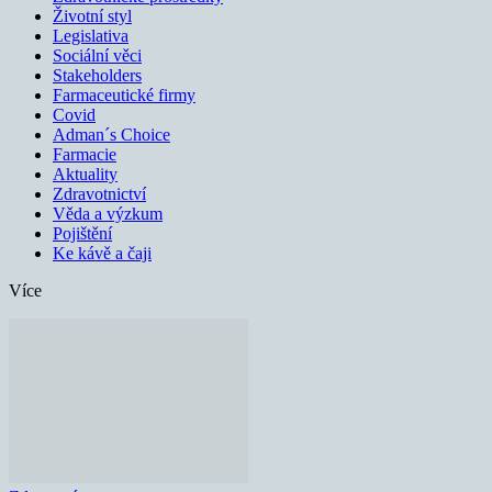
Životní styl
Legislativa
Sociální věci
Stakeholders
Farmaceutické firmy
Covid
Adman´s Choice
Farmacie
Aktuality
Zdravotnictví
Věda a výzkum
Pojištění
Ke kávě a čaji
Více