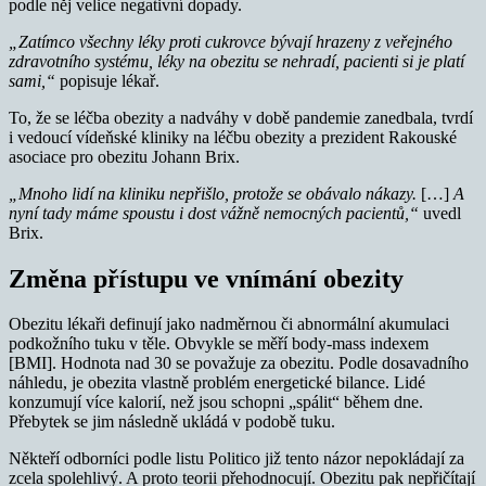
podle něj velice negativní dopady.
„Zatímco všechny léky proti cukrovce bývají hrazeny z veřejného
zdravotního systému, léky na obezitu se nehradí, pacienti si je platí
sami,“
popisuje lékař.
To, že se léčba obezity a nadváhy v době pandemie zanedbala, tvrdí
i vedoucí vídeňské kliniky na léčbu obezity a prezident Rakouské
asociace pro obezitu Johann Brix.
„Mnoho lidí na kliniku nepřišlo, protože se obávalo nákazy.
[…]
A
nyní tady máme spoustu i dost vážně nemocných pacientů,“
uvedl
Brix.
Změna přístupu ve vnímání obezity
Obezitu lékaři definují jako nadměrnou či abnormální akumulaci
podkožního tuku v těle. Obvykle se měří body-mass indexem
[BMI]. Hodnota nad 30 se považuje za obezitu. Podle dosavadního
náhledu, je obezita vlastně problém energetické bilance. Lidé
konzumují více kalorií, než jsou schopni „spálit“ během dne.
Přebytek se jim následně ukládá v podobě tuku.
Někteří odborníci podle listu Politico již tento názor nepokládají za
zcela spolehlivý. A proto teorii přehodnocují. Obezitu pak nepřičítají