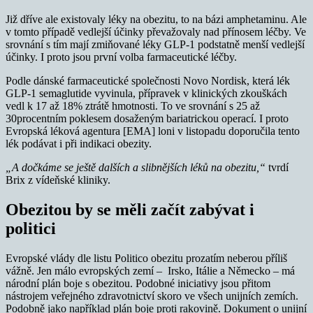
Již dříve ale existovaly léky na obezitu, to na bázi amphetaminu. Ale
v tomto případě vedlejší účinky převažovaly nad přínosem léčby. Ve
srovnání s tím mají zmiňované léky GLP-1 podstatně menší vedlejší
účinky. I proto jsou první volba farmaceutické léčby.
Podle dánské farmaceutické společnosti Novo Nordisk, která lék
GLP-1 semaglutide vyvinula, přípravek v klinických zkouškách
vedl k 17 až 18% ztrátě hmotnosti. To ve srovnání s 25 až
30procentním poklesem dosaženým bariatrickou operací. I proto
Evropská léková agentura [EMA] loni v listopadu doporučila tento
lék podávat i při indikaci obezity.
„A dočkáme se ještě dalších a slibnějších léků na obezitu,“
tvrdí
Brix z vídeňské kliniky.
Obezitou by se měli začít zabývat i
politici
Evropské vlády dle listu Politico obezitu prozatím neberou příliš
vážně. Jen málo evropských zemí – Irsko, Itálie a Německo – má
národní plán boje s obezitou. Podobné iniciativy jsou přitom
nástrojem veřejného zdravotnictví skoro ve všech unijních zemích.
Podobně jako například plán boje proti rakovině. Dokument o unijní