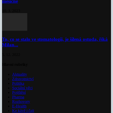
měsíčně
10. 3. 2023
To, co se stalo ve stomatologii, je šílená ostuda, říká
Milan...
5. 12. 2022
Hlavní rubriky
Aktuality
Zdravotnictví
Politika
Sociální věci
Pojištění
Pharma
Rozhovory
E-Health
Ke kávě i čaji