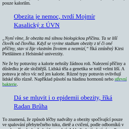
pouze kaloriím.
Obezita je nemoc, tvrdí Mojmír
Kasalický z ÚVN
„Nyní víme, že obezita má silnou biologickou příčinu. Ta se liší
člověk od člověka. Když se vyvine stadium obezity z té či oné
příčiny, stav si žije vlastním životem a nezmizí,“
říká zmíněný Kirsi
Pietiläinen z Helsinské univerzity.
Ne že by potraviny a kalorie nehrály žádnou roli. Nalezení příčiny a
důsledku je ale složitější. Lidská těla a genetika se totiž velmi liší. A
potrava je něco víc než jen kalorie. Různé typy potravin ovlivňují
lidské tělo různě. Například působí na hladinu hormonů nebo
střevní
bakterie
.
Dá se mluvit i o epidemii obezity, říká
Radan Brůha
To znamená, že způsob léčby nadváhy a obezity spočívající pouze
ve spalování přebytečného tuku, dietě a cvičení, podle odborníků v