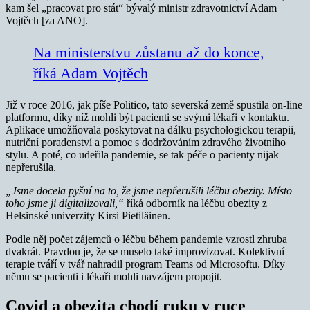
kam šel „pracovat pro stát“ bývalý ministr zdravotnictví Adam
Vojtěch [za ANO].
Na ministerstvu zůstanu až do konce,
říká Adam Vojtěch
Již v roce 2016, jak píše Politico, tato severská země spustila on-line
platformu, díky níž mohli být pacienti se svými lékaři v kontaktu.
Aplikace umožňovala poskytovat na dálku psychologickou terapii,
nutriční poradenství a pomoc s dodržováním zdravého životního
stylu. A poté, co udeřila pandemie, se tak péče o pacienty nijak
nepřerušila.
„Jsme docela pyšní na to, že jsme nepřerušili léčbu obezity. Místo
toho jsme ji digitalizovali,“
říká odborník na léčbu obezity z
Helsinské univerzity Kirsi Pietiläinen.
Podle něj počet zájemců o léčbu během pandemie vzrostl zhruba
dvakrát. Pravdou je, že se muselo také improvizovat. Kolektivní
terapie tváří v tvář nahradil program Teams od Microsoftu. Díky
němu se pacienti i lékaři mohli navzájem propojit.
Covid a obezita chodí ruku v ruce