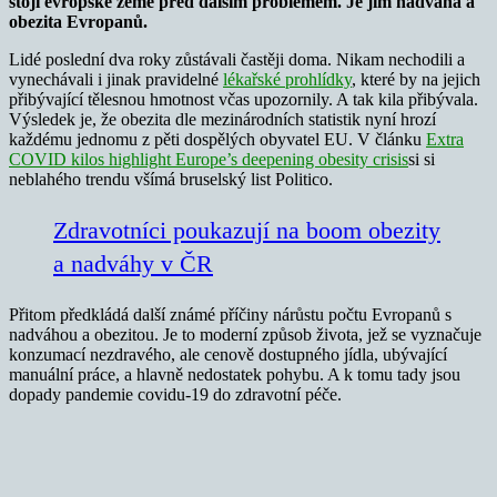
stojí evropské země před dalším problémem. Je jím nadváha a
obezita Evropanů.
Lidé poslední dva roky zůstávali častěji doma. Nikam nechodili a
vynechávali i jinak pravidelné
lékařské prohlídky
, které by na jejich
přibývající tělesnou hmotnost včas upozornily. A tak kila přibývala.
Výsledek je, že obezita dle mezinárodních statistik nyní hrozí
každému jednomu z pěti dospělých obyvatel EU. V článku
Extra
COVID kilos highlight Europe’s deepening obesity crisis
si si
neblahého trendu všímá bruselský list Politico.
Zdravotníci poukazují na boom obezity
a nadváhy v ČR
Přitom předkládá další známé příčiny nárůstu počtu Evropanů s
nadváhou a obezitou. Je to moderní způsob života, jež se vyznačuje
konzumací nezdravého, ale cenově dostupného jídla, ubývající
manuální práce, a hlavně nedostatek pohybu. A k tomu tady jsou
dopady pandemie covidu-19 do zdravotní péče.