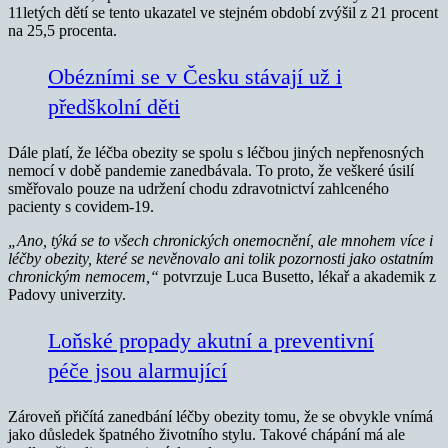
11letých dětí se tento ukazatel ve stejném období zvýšil z 21 procent
na 25,5 procenta.
Obézními se v Česku stávají už i
předškolní děti
Dále platí, že léčba obezity se spolu s léčbou jiných nepřenosných
nemocí v době pandemie zanedbávala. To proto, že veškeré úsilí
směřovalo pouze na udržení chodu zdravotnictví zahlceného
pacienty s covidem-19.
„Ano, týká se to všech chronických onemocnění, ale mnohem více i
léčby obezity, které se nevěnovalo ani tolik pozornosti jako ostatním
chronickým nemocem,“
potvrzuje Luca Busetto, lékař a akademik z
Padovy univerzity.
Loňské propady akutní a preventivní
péče jsou alarmující
Zároveň přičítá zanedbání léčby obezity tomu, že se obvykle vnímá
jako důsledek špatného životního stylu. Takové chápání má ale