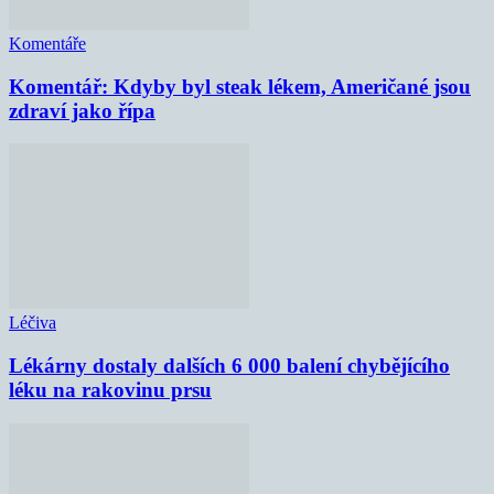
Komentáře
Komentář: Kdyby byl steak lékem, Američané jsou
zdraví jako řípa
Léčiva
Lékárny dostaly dalších 6 000 balení chybějícího
léku na rakovinu prsu