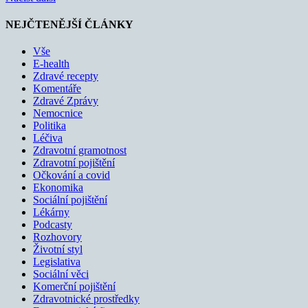
NEJČTENĚJŠÍ ČLÁNKY
Vše
E-health
Zdravé recepty
Komentáře
Zdravé Zprávy
Nemocnice
Politika
Léčiva
Zdravotní gramotnost
Zdravotní pojištění
Očkování a covid
Ekonomika
Sociální pojištění
Lékárny
Podcasty
Rozhovory
Životní styl
Legislativa
Sociální věci
Komerční pojištění
Zdravotnické prostředky