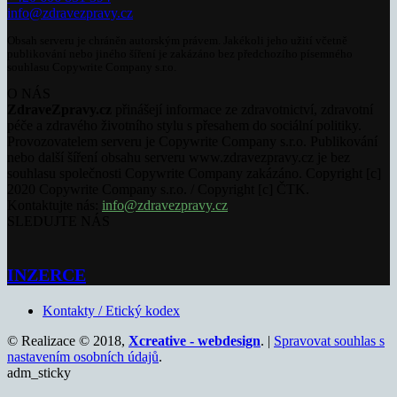
info@zdravezpravy.cz
Obsah serveru je chráněn autorským právem. Jakékoli jeho užití včetně
publikování nebo jiného šíření je zakázáno bez předchozího písemného
souhlasu Copywrite Company s.r.o.
O NÁS
ZdraveZpravy.cz
přinášejí informace ze zdravotnictví, zdravotní
péče a zdravého životního stylu s přesahem do sociální politiky.
Provozovatelem serveru je Copywrite Company s.r.o. Publikování
nebo další šíření obsahu serveru www.zdravezpravy.cz je bez
souhlasu společnosti Copywrite Company zakázáno. Copyright [c]
2020 Copywrite Company s.r.o. / Copyright [c] ČTK.
Kontaktujte nás:
info@zdravezpravy.cz
SLEDUJTE NÁS
INZERCE
Kontakty / Etický kodex
© Realizace © 2018,
Xcreative - webdesign
. |
Spravovat souhlas s
nastavením osobních údajů
.
adm_sticky