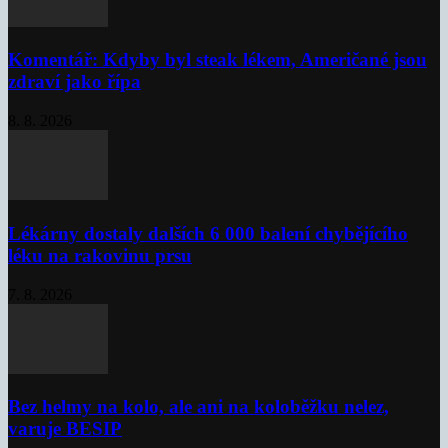
Komentář: Kdyby byl steak lékem, Američané jsou
zdraví jako řípa
8. 8. 2026
Lékárny dostaly dalších 6 000 balení chybějícího
léku na rakovinu prsu
7. 8. 2026
Bez helmy na kolo, ale ani na koloběžku nelez,
varuje BESIP