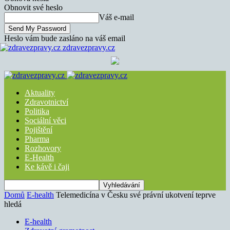
Obnovit své heslo
Váš e-mail
Heslo vám bude zasláno na váš email
zdravezpravy.cz
Aktuality
Zdravotnictví
Politika
Sociální věci
Pojištění
Pharma
Rozhovory
E-Health
Ke kávě i čaji
Domů
E-health
Telemedicína v Česku své právní ukotvení teprve
hledá
E-health