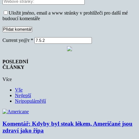
Uložit jméno, email a www stránky v prohlížeči pro další mé
budoucí komentáře
Current ye@r
*
POSLEDNÍ
ČLÁNKY
Více
Vše
Nejlepší
Nejpopulárnější
Komentář: Kdyby byl steak lékem, Američané jsou
zdraví jako řípa