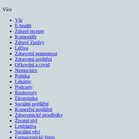
Více
Vše
E-health
Zdravé recepty
Komentáře
Zdravé Zprávy
Léčiva
Zdravotní gramotnost
Zdravotní pojištění
Očkování a covid
Nemocnice
Politika
Lékárny
Podcasty
Rozhovory
Ekonomika
Sociální pojištění
Komerční pojištění
Zdravotnické prostředky
Životní styl
Legislativa
Sociální věci
Farmaceutické firmy