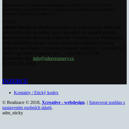
Obsah serveru je chráněn autorským právem. Jakékoli jeho užití včetně
publikování nebo jiného šíření je zakázáno bez předchozího písemného
souhlasu Copywrite Company s.r.o.
O NÁS
ZdraveZpravy.cz
přinášejí informace ze zdravotnictví, zdravotní
péče a zdravého životního stylu s přesahem do sociální politiky.
Provozovatelem serveru je Copywrite Company s.r.o. Publikování
nebo další šíření obsahu serveru www.zdravezpravy.cz je bez
souhlasu společnosti Copywrite Company zakázáno. Copyright [c]
2020 Copywrite Company s.r.o. / Copyright [c] ČTK.
Kontaktujte nás:
info@zdravezpravy.cz
SLEDUJTE NÁS
INZERCE
Kontakty / Etický kodex
© Realizace © 2018,
Xcreative - webdesign
. |
Spravovat souhlas s
nastavením osobních údajů
.
adm_sticky