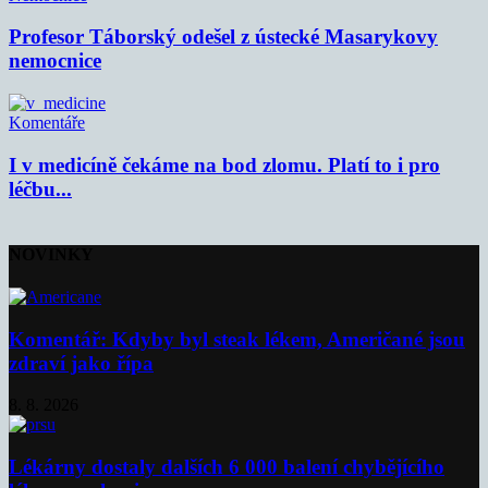
Profesor Táborský odešel z ústecké Masarykovy
nemocnice
Komentáře
I v medicíně čekáme na bod zlomu. Platí to i pro
léčbu...
NOVINKY
Komentář: Kdyby byl steak lékem, Američané jsou
zdraví jako řípa
8. 8. 2026
Lékárny dostaly dalších 6 000 balení chybějícího