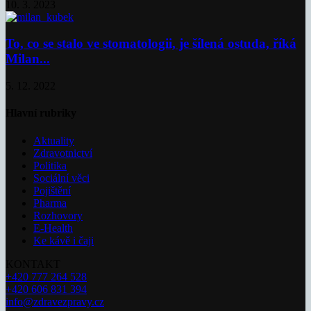
10. 3. 2023
To, co se stalo ve stomatologii, je šílená ostuda, říká
Milan...
5. 12. 2022
Hlavní rubriky
Aktuality
Zdravotnictví
Politika
Sociální věci
Pojištění
Pharma
Rozhovory
E-Health
Ke kávě i čaji
KONTAKT
+420 777 264 528
+420 606 831 394
info@zdravezpravy.cz