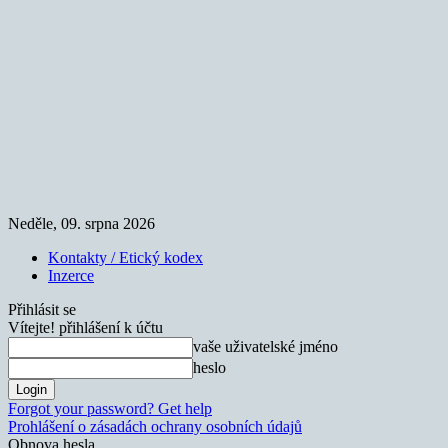
Neděle, 09. srpna 2026
Kontakty / Etický kodex
Inzerce
Přihlásit se
Vítejte! přihlášení k účtu
vaše uživatelské jméno
heslo
Forgot your password? Get help
Prohlášení o zásadách ochrany osobních údajů
Obnova hesla