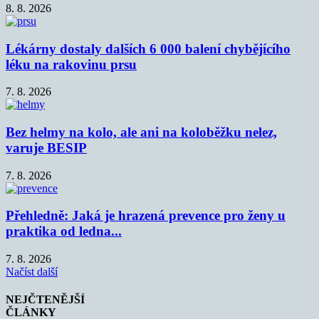
8. 8. 2026
Lékárny dostaly dalších 6 000 balení chybějícího
léku na rakovinu prsu
7. 8. 2026
Bez helmy na kolo, ale ani na koloběžku nelez,
varuje BESIP
7. 8. 2026
Přehledně: Jaká je hrazená prevence pro ženy u
praktika od ledna...
7. 8. 2026
Načíst další
NEJČTENĚJŠÍ
ČLÁNKY