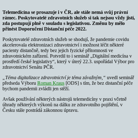
Telemedicína se prosazuje i v ČR, ale stále nemá svůj právní
rámec. Poskytovatelé zdravotních služeb si tak nejsou vždy jistí,
zda postupují plně v souladu s legislativou.
Změnu by mělo
přinést Doporučení Distanční péče 2022.
Poskytovatelé zdravotních služeb se shodují, že pandemie covidu
akcelerovala elektronizaci zdravotnictví i možnost léčit některé
pacienty distančně, tedy bez jejich fyzické přítomnosti ve
zdravotnickém zařízení. Potvrdil to i seminář „Digitální medicína v
prostředí české legislativy“, který v úterý 22.3. uspořádal Výbor pro
zdravotnictví Senátu PČR.
„Téma digitalizace zdravotnictví je téma závažným,“
uvedl seminář
předseda Výboru
Roman Kraus
[ODS] s tím, že bez distanční péče
bychom pandemii zvládli jen stěží.
Avšak používání některých nástrojů telemedicíny v praxi včetně
úhrady některých výkonů na dálku ze zdravotního pojištění, v
Česku stále postrádá zákonnou úpravu.