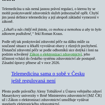
Telemedicína u nás nemá jasnou právní regulaci, o kterou by se
mohli poskytovatelé zdravotních služeb jednoznačně opřít. Chybí
jim jasná definice telemedicíny a její alespoň základní vymezení v
zákoně.
„Lékaři u nás chtějí mít jistotu, co mohou a nemohou a aby to bylo
zákonem podložené,“
řekl Roman Kraus.
Podle něj tak poskytování zdravotní péče na dálku může za
současné situace u lékařů vyvolávat obavy z různých pochybení.
Distanční zdravotní péče se podle odborníků sice dotýká i loni na
podzim schválený
Zákon o elektronizaci zdravotnictví
, jeho
účinnost vchází do českého systému zdravotnictví ale postupně.
Zásadní úpravy přinese až v roce 2026.
Telemedicína sama o sobě v Česku
ještě regulovaná není
Přesto podle právničky Aleny Tobiášové z Ústavu veřejného zdraví
Masarykovy univerzity v Brně Ministerstvu zdravotnictví [MZ ČR]
už i Zákon o elektronizaci zdravotnictví umožňuje vydávat
standardy elektronického zdravotnictví.