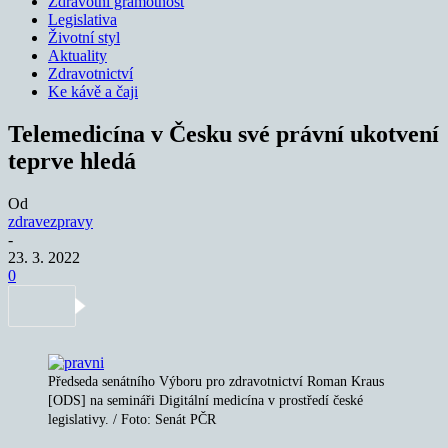
Zdravotní gramotnost
Legislativa
Životní styl
Aktuality
Zdravotnictví
Ke kávě a čaji
Telemedicína v Česku své právní ukotvení
teprve hledá
Od
zdravezpravy
-
23. 3. 2022
0
Předseda senátního Výboru pro zdravotnictví Roman Kraus
[ODS] na semináři Digitální medicína v prostředí české
legislativy. / Foto: Senát PČR