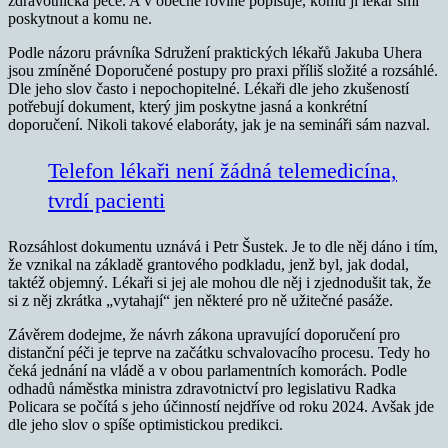
zdravotnická péče. A v obecné rovině popisuje, komu ji lékař smí
poskytnout a komu ne.
Podle názoru právníka Sdružení praktických lékařů Jakuba Uhera
jsou zmíněné Doporučené postupy pro praxi příliš složité a rozsáhlé.
Dle jeho slov často i nepochopitelné. Lékaři dle jeho zkušeností
potřebují dokument, který jim poskytne jasná a konkrétní
doporučení. Nikoli takové elaboráty, jak je na semináři sám nazval.
Telefon lékaři není žádná telemedicína,
tvrdí pacienti
Rozsáhlost dokumentu uznává i Petr Šustek. Je to dle něj dáno i tím,
že vznikal na základě grantového podkladu, jenž byl, jak dodal,
taktéž objemný. Lékaři si jej ale mohou dle něj i zjednodušit tak, že
si z něj zkrátka „vytahají“ jen některé pro ně užitečné pasáže.
Závěrem dodejme, že návrh zákona upravující doporučení pro
distanční péči je teprve na začátku schvalovacího procesu. Tedy ho
čeká jednání na vládě a v obou parlamentních komorách. Podle
odhadů náměstka ministra zdravotnictví pro legislativu Radka
Policara se počítá s jeho účinností nejdříve od roku 2024. Avšak jde
dle jeho slov o spíše optimistickou predikci.