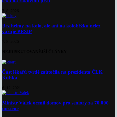
léku na rakovinu prsu
7. 8. 2026
Bez helmy na kolo, ale ani na koloběžku nelez,
varuje BESIP
7. 8. 2026
NEJDISKUTOVANĚJŠÍ ČLÁNKY
Část lékařů tvrdě zaútočila na prezidenta ČLK
Kubka
6. 12. 2021
Ministr Válek ocenil domov pro seniory za 70 000
měsíčně