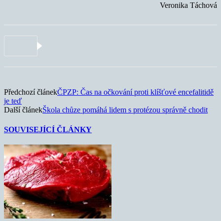
Veronika Táchová
Předchozí článek
ČPZP: Čas na očkování proti klíšťové encefalitidě
je teď
Další článek
Škola chůze pomáhá lidem s protézou správně chodit
SOUVISEJÍCÍ ČLÁNKY