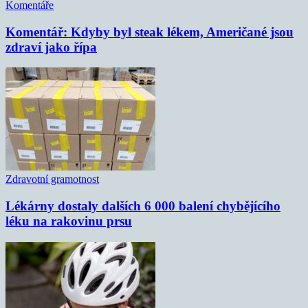
Komentáře
Komentář: Kdyby byl steak lékem, Američané jsou
zdraví jako řípa
Zdravotní gramotnost
Lékárny dostaly dalších 6 000 balení chybějícího
léku na rakovinu prsu