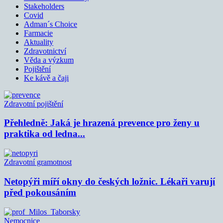
Stakeholders
Covid
Adman´s Choice
Farmacie
Aktuality
Zdravotnictví
Věda a výzkum
Pojištění
Ke kávě a čaji
Zdravotní pojištění
Přehledně: Jaká je hrazená prevence pro ženy u
praktika od ledna...
Zdravotní gramotnost
Netopýři míří okny do českých ložnic. Lékaři varují
před pokousáním
Nemocnice