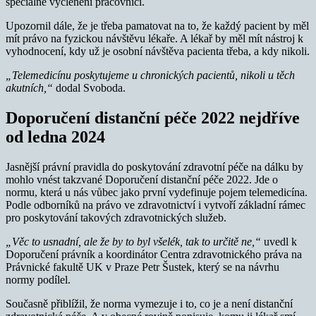
speciálně vyčlenění pracovníci.
Upozornil dále, že je třeba pamatovat na to, že každý pacient by měl
mít právo na fyzickou návštěvu lékaře. A lékař by měl mít nástroj k
vyhodnocení, kdy už je osobní návštěva pacienta třeba, a kdy nikoli.
„Telemedicínu poskytujeme u chronických pacientů, nikoli u těch
akutních,“
dodal Svoboda.
Doporučení distanční péče 2022 nejdříve
od ledna 2024
Jasnější právní pravidla do poskytování zdravotní péče na dálku by
mohlo vnést takzvané Doporučení distanční péče 2022. Jde o
normu, která u nás vůbec jako první vydefinuje pojem telemedicína.
Podle odborníků na právo ve zdravotnictví i vytvoří základní rámec
pro poskytování takových zdravotnických služeb.
„Věc to usnadní, ale že by to byl všelék, tak to určitě ne,“
uvedl k
Doporučení právník a koordinátor Centra zdravotnického práva na
Právnické fakultě UK v Praze Petr Šustek, který se na návrhu
normy podílel.
Současně přiblížil, že norma vymezuje i to, co je a není distanční