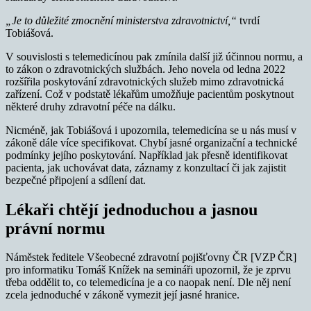
„Je to důležité zmocnění ministerstva zdravotnictví,“
tvrdí
Tobiášová.
V souvislosti s telemedicínou pak zmínila další již účinnou normu, a
to zákon o zdravotnických službách. Jeho novela od ledna 2022
rozšířila poskytování zdravotnických služeb mimo zdravotnická
zařízení. Což v podstatě lékařům umožňuje pacientům poskytnout
některé druhy zdravotní péče na dálku.
Nicméně, jak Tobiášová i upozornila, telemedicína se u nás musí v
zákoně dále více specifikovat. Chybí jasné organizační a technické
podmínky jejího poskytování. Například jak přesně identifikovat
pacienta, jak uchovávat data, záznamy z konzultací či jak zajistit
bezpečné připojení a sdílení dat.
Lékaři chtějí jednoduchou a jasnou
právní normu
Náměstek ředitele Všeobecné zdravotní pojišťovny ČR [VZP ČR]
pro informatiku Tomáš Knížek na semináři upozornil, že je zprvu
třeba oddělit to, co telemedicína je a co naopak není. Dle něj není
zcela jednoduché v zákoně vymezit její jasné hranice.